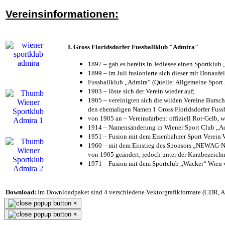
Vereinsinformationen:
I. Gross Floridsdorfer Fussballklub "Admira"
1897 – gab es bereits in Jedlesee einen Sportklub
1899 – im Juli fusionierte sich dieser mit Donaufel
Fussballklub „Admira“ (Quelle: Allgemeine Sport
1903 – löste sich der Verein wieder auf;
1905 – vereinigten sich die wilden Vereine Bursc
den ehemaligen Namen I. Gross Floridsdorfer Fus
von 1905 an – Vereinsfarben: offiziell Rot-Gelb, 
1914 – Namensänderung in Wiener Sport Club „Admi
1951 – Fusion mit dem Eisenbahner Sport Verein
1960 – mit dem Einstieg des Sponsors „NEWAG-NI
von 1905 geändert, jedoch unter der Kurzbezeich
1971 – Fusion mit dem Sportclub „Wacker“ Wien
Download:
Im Downloadpaket sind 4 verschiedene Vektorgrafikformate (CDR, AI 
×
×