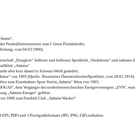
 „Sturm“;
der Fussballinteressierten zum I. Gross Floridsdorfer
;
 Zeitung, vom 04.03.1900);
henschaft „Einigkeit“ Jedlesee und Jedleseer Sportklub „Vindobona“ und nahmen d
sballklub „Admira“
wurde aber kurz darauf in Schwarz-Weiß geändert;
ra“ von 1905 (Quelle: Illustriertes ÖsterreichischesSportblatt, vom 28.02.1914);
 Wien zum Eisenbahner Sport Verein„Admira“ Wien von 1905;
OGAS“, dem Vorgänger des niederösterreichischen Energieversorgers „EVN“, wurde
nung „Admira-Energie“ geführt;
 von 1908 zum Fussball Club „Admira-Wacker“
EPS, PDF) und 3 Pixelgrafikformate (JPG, PNG, GIF) enthalten.