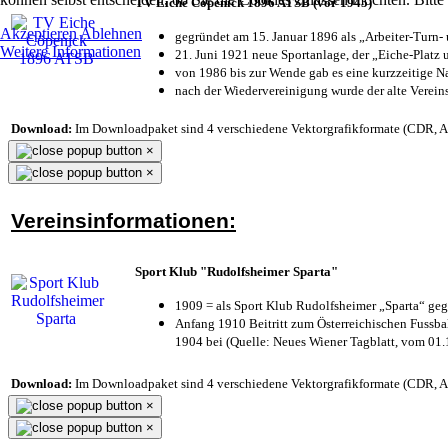
TV Eiche Cöpenick 1896 ATSB (vor 1945)
Akzeptieren
Ablehnen
gegründet am 15. Januar 1896 als „Arbeiter-Turn
Weitere Informationen
21. Juni 1921 neue Sportanlage, der „Eiche-Plat
von 1986 bis zur Wende gab es eine kurzzeitige
nach der Wiedervereinigung wurde der alte Verei
Download:
Im Downloadpaket sind 4 verschiedene Vektorgrafikformate (CDR, AI 
×
×
Vereinsinformationen:
Sport Klub "Rudolfsheimer Sparta"
1909 = als Sport Klub Rudolfsheimer „Sparta“ geg
Anfang 1910 Beitritt zum Österreichischen Fussbal
1904 bei (Quelle: Neues Wiener Tagblatt, vom 01
Download:
Im Downloadpaket sind 4 verschiedene Vektorgrafikformate (CDR, AI 
×
×