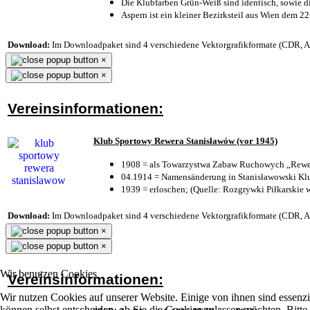
Die Klubfarben Grün-Weiß sind identisch, sowie 
Aspern ist ein kleiner Bezirksteil aus Wien dem 22
Download:
Im Downloadpaket sind 4 verschiedene Vektorgrafikformate (CDR, AI 
×
×
Vereinsinformationen:
Klub Sportowy Rewera Stanisławów (vor 1945)
1908 = als Towarzystwa Zabaw Ruchowych „Rewer
04.1914 = Namensänderung in Stanisławowski Klu
1939 = erloschen; (Quelle: Rozgrywki Piłkarskie 
Download:
Im Downloadpaket sind 4 verschiedene Vektorgrafikformate (CDR, AI 
×
×
Wir benutzen Cookies
Vereinsinformationen:
Wir nutzen Cookies auf unserer Website. Einige von ihnen sind essenzi
können selbst entscheiden, ob Sie die Cookies zulassen möchten. Bitte