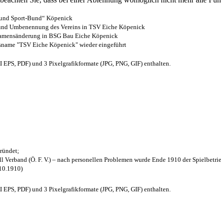
- und Sport-Bund“ Köpenick
z und Umbenennung des Vereins in TSV Eiche Köpenick
 Namensänderung in BSG Bau Eiche Köpenick
nsname "TSV Eiche Köpenick" wieder eingeführt
EPS, PDF) und 3 Pixelgrafikformate (JPG, PNG, GIF) enthalten.
ründet;
l Verband (Ö. F. V.) – nach personellen Problemen wurde Ende 1910 der Spielbetri
.10.1910)
EPS, PDF) und 3 Pixelgrafikformate (JPG, PNG, GIF) enthalten.