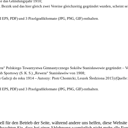
die das Gründungsjahr 1910
;
. Bezirk und das hier gleich zwei Vereine gleichzeitig gegründet wurden, scheint seh
EPS, PDF) und 3 Pixelgrafikformate (JPG, PNG, GIF) enthalten.
a“ Polskiego Towarzystwa Gimnastycznego Sokółw Stanisławowie gegründet – Ve
b Sportowy (S. K. S.) „Rewera“ Stanisławów von 1908;
w Galicji do roku 1914 – Autorzy: Piotr Chomicki, Leszek Śledziona 2015) (Quelle
EPS, PDF) und 3 Pixelgrafikformate (JPG, PNG, GIF) enthalten.
ell für den Betrieb der Seite, während andere uns helfen, diese Websit
 beachten Sie, dass bei einer Ablehnung womöglich nicht mehr alle Funk