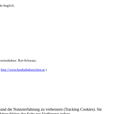
r fraglich.
reinsfarben: Rot-Schwarz;
:
http://www.fussballabzeichen.at
)
e und die Nutzererfahrung zu verbessern (Tracking Cookies). Sie
tionalitäten der Seite zur Verfügung stehen.