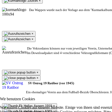
×
Das Wappen wurde nach der Vorlage aus dem "Kurmarkalbum"
×
×
Die Vektordaten können nur vom jeweiligen Verein, Unterneh
Im Downloadpaket sind 4 verschiedene Vektorgrafikformate (CD
×
×
SV Ostrog 19 Ratibor (vor 1945)
Ein ehemaliger Verein aus dem Fußball-Bezirk Oberschlesien. He
Wir benutzen Cookies
×
Wir nutzen Cookies auf unserer Website. Einige von ihnen sind essenzi
×
können selbst entscheiden, ob Sie die Cookies zulassen möchten. Bitte