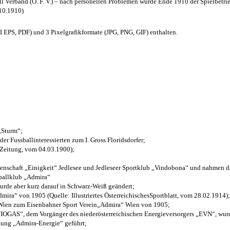
l Verband (Ö. F. V.) – nach personellen Problemen wurde Ende 1910 der Spielbetri
.10.1910)
EPS, PDF) und 3 Pixelgrafikformate (JPG, PNG, GIF) enthalten.
 „Sturm“;
der Fussballinteressierten zum I. Gross Floridsdorfer
;
 Zeitung, vom 04.03.1900);
henschaft „Einigkeit“ Jedlesee und Jedleseer Sportklub „Vindobona“ und nahmen d
sballklub „Admira“
wurde aber kurz darauf in Schwarz-Weiß geändert;
ra“ von 1905 (Quelle: Illustriertes ÖsterreichischesSportblatt, vom 28.02.1914);
 Wien zum Eisenbahner Sport Verein„Admira“ Wien von 1905;
OGAS“, dem Vorgänger des niederösterreichischen Energieversorgers „EVN“, wurde
nung „Admira-Energie“ geführt;