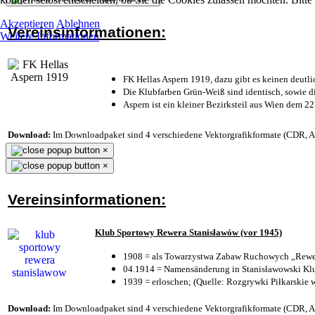
Akzeptieren
Ablehnen
Vereinsinformationen:
Weitere Informationen
FK Hellas Aspern 1919, dazu gibt es keinen deutli
Die Klubfarben Grün-Weiß sind identisch, sowie 
Aspern ist ein kleiner Bezirksteil aus Wien dem 22
Download:
Im Downloadpaket sind 4 verschiedene Vektorgrafikformate (CDR, AI 
×
×
Vereinsinformationen:
Klub Sportowy Rewera Stanisławów (vor 1945)
1908 = als Towarzystwa Zabaw Ruchowych „Rewer
04.1914 = Namensänderung in Stanisławowski Klu
1939 = erloschen; (Quelle: Rozgrywki Piłkarskie 
Download:
Im Downloadpaket sind 4 verschiedene Vektorgrafikformate (CDR, AI 