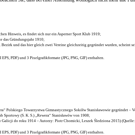
chen Hinweis, es findet sich nur ein Asperner Sport Klub 1919
;
die das Gründungsjahr 1910
;
. Bezirk und das hier gleich zwei Vereine gleichzeitig gegründet wurden, scheint seh
EPS, PDF) und 3 Pixelgrafikformate (JPG, PNG, GIF) enthalten.
a“ Polskiego Towarzystwa Gimnastycznego Sokółw Stanisławowie gegründet – Ve
b Sportowy (S. K. S.) „Rewera“ Stanisławów von 1908;
w Galicji do roku 1914 – Autorzy: Piotr Chomicki, Leszek Śledziona 2015) (Quelle
EPS, PDF) und 3 Pixelgrafikformate (JPG, PNG, GIF) enthalten.