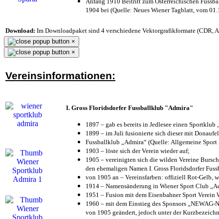
Anfang 1910 Beitritt zum Österreichischen Fussbal
1904 bei (Quelle: Neues Wiener Tagblatt, vom 01
Download:
Im Downloadpaket sind 4 verschiedene Vektorgrafikformate (CDR, AI 
×
×
Vereinsinformationen:
I. Gross Floridsdorfer Fussballklub "Admira"
1897 – gab es bereits in Jedlesee einen Sportklub
1899 – im Juli fusionierte sich dieser mit Donaufel
Fussballklub „Admira“ (Quelle: Allgemeine Sport
1903 – löste sich der Verein wieder auf;
1905 – vereinigten sich die wilden Vereine Bursc
den ehemaligen Namen I. Gross Floridsdorfer Fus
von 1905 an – Vereinsfarben: offiziell Rot-Gelb, 
1914 – Namensänderung in Wiener Sport Club „Admi
1951 – Fusion mit dem Eisenbahner Sport Verein
1960 – mit dem Einstieg des Sponsors „NEWAG-NI
von 1905 geändert, jedoch unter der Kurzbezeich