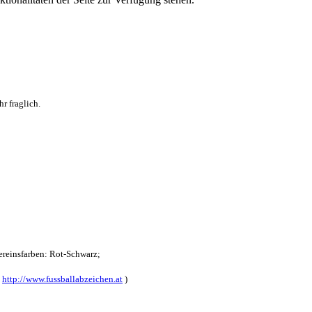
r fraglich.
reinsfarben: Rot-Schwarz;
:
http://www.fussballabzeichen.at
)