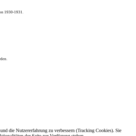
von 1930-1931.
rden.
e und die Nutzererfahrung zu verbessern (Tracking Cookies). Sie
tionalitäten der Seite zur Verfügung stehen.