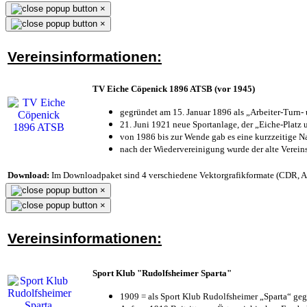
×
×
Vereinsinformationen:
TV Eiche Cöpenick 1896 ATSB (vor 1945)
gegründet am 15. Januar 1896 als „Arbeiter-Turn
21. Juni 1921 neue Sportanlage, der „Eiche-Plat
von 1986 bis zur Wende gab es eine kurzzeitige
nach der Wiedervereinigung wurde der alte Verei
Download:
Im Downloadpaket sind 4 verschiedene Vektorgrafikformate (CDR, AI 
×
×
Vereinsinformationen:
Sport Klub "Rudolfsheimer Sparta"
1909 = als Sport Klub Rudolfsheimer „Sparta“ geg