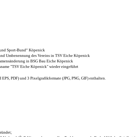
- und Sport-Bund“ Köpenick
z und Umbenennung des Vereins in TSV Eiche Köpenick
 Namensänderung in BSG Bau Eiche Köpenick
nsname "TSV Eiche Köpenick" wieder eingeführt
EPS, PDF) und 3 Pixelgrafikformate (JPG, PNG, GIF) enthalten.
ründet;