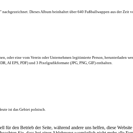
 nachgezeichnet. Dieses Album beinhaltet über 640 Fußballwappen aus der Zeit 
men,
oder eine vom Verein oder Unternehmen legitimierte Person,
herunterladen we
R, AI EPS, PDF) und 3 Pixelgrafikformate (JPG, PNG, GIF) enthalten.
ute ist das Gebiet polnisch.
ell für den Betrieb der Seite, während andere uns helfen, diese Websit
 beachten Sie, dass bei einer Ablehnung womöglich nicht mehr alle Funk