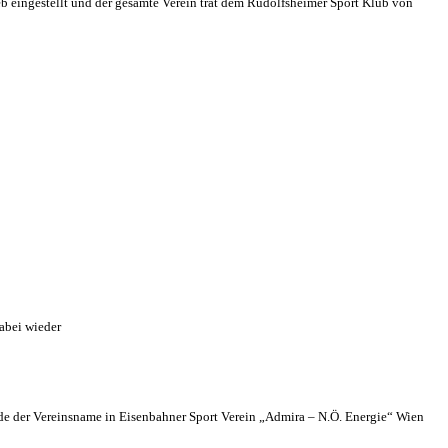
eb eingestellt und der gesamte Verein trat dem Rudolfsheimer Sport Klub von
abei wieder
 der Vereinsname in Eisenbahner Sport Verein „Admira – N.Ö. Energie“ Wien