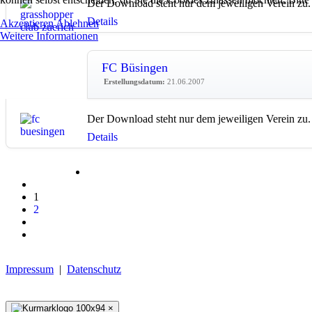
Der Download steht nur dem jeweiligen Verein zu.
Details
Akzeptieren
Ablehnen
Weitere Informationen
FC Büsingen
Erstellungsdatum:
21.06.2007
Der Download steht nur dem jeweiligen Verein zu.
Details
1
2
Impressum
|
Datenschutz
×