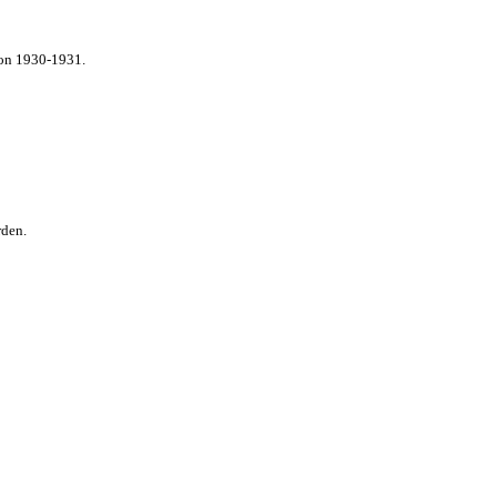
von 1930-1931.
rden.