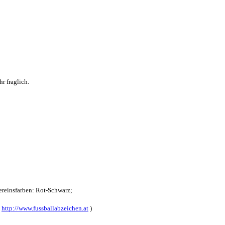
r fraglich.
reinsfarben: Rot-Schwarz;
:
http://www.fussballabzeichen.at
)