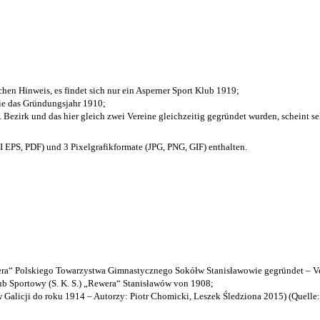
chen Hinweis, es findet sich nur ein Asperner Sport Klub 1919
;
die das Gründungsjahr 1910
;
. Bezirk und das hier gleich zwei Vereine gleichzeitig gegründet wurden, scheint seh
EPS, PDF) und 3 Pixelgrafikformate (JPG, PNG, GIF) enthalten.
a“ Polskiego Towarzystwa Gimnastycznego Sokółw Stanisławowie gegründet – Ve
b Sportowy (S. K. S.) „Rewera“ Stanisławów von 1908;
w Galicji do roku 1914 – Autorzy: Piotr Chomicki, Leszek Śledziona 2015) (Quelle