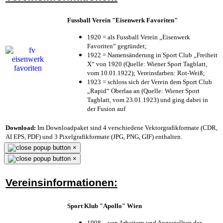
Fussball Verein "Eisenwerk Favoriten"
1920 = als Fussball Verein „Eisenwerk
Favoriten“ gegründet;
1922 = Namensänderung in Sport Club „Freiheit
X“ von 1920 (Quelle: Wiener Sport Tagblatt,
vom 10.01.1922); Vereinsfarben: Rot-Weiß;
1923 = schloss sich der Verein dem Sport Club
„Rapid“ Oberlaa an (Quelle: Wiener Sport
Tagblatt, vom 23.01.1923) und ging dabei in
der Fusion auf
Download:
Im Downloadpaket sind 4 verschiedene Vektorgrafikformate (CDR,
AI EPS, PDF) und 3 Pixelgrafikformate (JPG, PNG, GIF) enthalten.
×
×
Vereinsinformationen:
Sport Klub "Apollo" Wien
1908 – von Arbeitern und Angestellten der