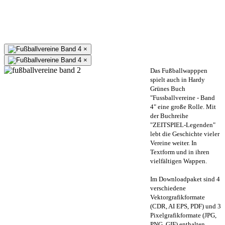
×
×
Das Fußballwapppen
spielt auch in Hardy
Grünes Buch
"Fussballvereine - Band
4" eine große Rolle. Mit
der Buchreihe
"ZEITSPIEL-Legenden"
lebt die Geschichte vieler
Vereine weiter. In
Textform und in ihren
vielfältigen Wappen.
Im Downloadpaket sind 4
verschiedene
Vektorgrafikformate
(CDR, AI EPS, PDF) und 3
Pixelgrafikformate (JPG,
PNG, GIF) enthalten.