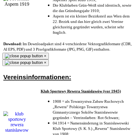
Die Klubfarben Grün-Weiß sind identisch, sowie
die das Gründungsjahr 1910
;
Aspern ist ein kleiner Bezirksteil aus Wien dem
22. Bezirk und das hier gleich zwei Vereine
gleichzeitig gegründet wurden, scheint sehr
fraglich.
Download:
Im Downloadpaket sind 4 verschiedene Vektorgrafikformate (CDR,
AI EPS, PDF) und 3 Pixelgrafikformate (JPG, PNG, GIF) enthalten.
×
×
Vereinsinformationen:
Klub Sportowy Rewera Stanisławów (vor 1945)
1908 = als Towarzystwa Zabaw Ruchowych
„Rewera“ Polskiego Towarzystwa
Gimnastycznego Sokółw Stanisławowie
gegründet – Vereinsfarben: Rot-Schwarz;
04.1914 = Namensänderung in Stanisławowski
Klub Sportowy (S. K. S.) „Rewera“ Stanisławów
von 1908;