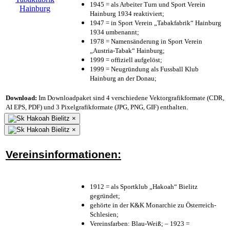
1945 = als Arbeiter Turn und Sport Verein
Hainburg 1934 reaktiviert;
1947 = in Sport Verein „Tabakfabrik“ Hainburg
1934 umbenannt;
1978 = Namensänderung in Sport Verein
„Austria-Tabak“ Hainburg;
1999 = offiziell aufgelöst;
1999 = Neugründung als Fussball Klub
Hainburg an der Donau;
Download:
Im Downloadpaket sind 4 verschiedene Vektorgrafikformate (CDR,
AI EPS, PDF) und 3 Pixelgrafikformate (JPG, PNG, GIF) enthalten.
×
×
Vereinsinformationen:
1912 = als Sportklub „Hakoah“ Bielitz
gegründet;
gehörte in der K&K Monarchie zu Österreich-
Schlesien;
Vereinsfarben: Blau-Weiß; – 1923 =