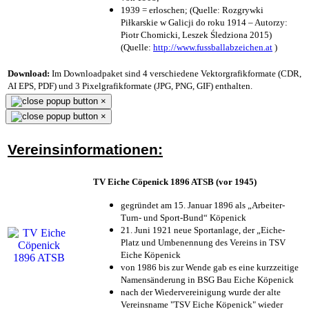
1939 = erloschen; (Quelle: Rozgrywki
Piłkarskie w Galicji do roku 1914 – Autorzy:
Piotr Chomicki, Leszek Śledziona 2015)
(Quelle:
http://www.fussballabzeichen.at
)
Download:
Im Downloadpaket sind 4 verschiedene Vektorgrafikformate (CDR,
AI EPS, PDF) und 3 Pixelgrafikformate (JPG, PNG, GIF) enthalten.
×
×
Vereinsinformationen:
TV Eiche Cöpenick 1896 ATSB (vor 1945)
gegründet am 15. Januar 1896 als „Arbeiter-
Turn- und Sport-Bund“ Köpenick
21. Juni 1921 neue Sportanlage, der „Eiche-
Platz und Umbenennung des Vereins in TSV
Eiche Köpenick
von 1986 bis zur Wende gab es eine kurzzeitige
Namensänderung in BSG Bau Eiche Köpenick
nach der Wiedervereinigung wurde der alte
Vereinsname "TSV Eiche Köpenick" wieder