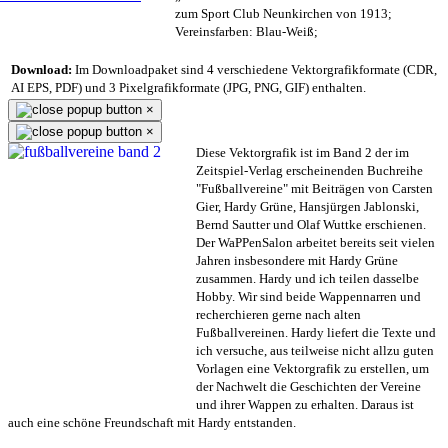
zum Sport Club Neunkirchen von 1913;
Vereinsfarben: Blau-Weiß;
Download:
Im Downloadpaket sind 4 verschiedene Vektorgrafikformate (CDR,
AI EPS, PDF) und 3 Pixelgrafikformate (JPG, PNG, GIF) enthalten.
×
×
Diese Vektorgrafik ist im Band 2 der im
Zeitspiel-Verlag erscheinenden Buchreihe
"Fußballvereine" mit Beiträgen von Carsten
Gier, Hardy Grüne, Hansjürgen Jablonski,
Bernd Sautter und Olaf Wuttke erschienen.
Der WaPPenSalon arbeitet bereits seit vielen
Jahren insbesondere mit Hardy Grüne
zusammen. Hardy und ich teilen dasselbe
Hobby. Wir sind beide Wappennarren und
recherchieren gerne nach alten
Fußballvereinen. Hardy liefert die Texte und
ich versuche, aus teilweise nicht allzu guten
Vorlagen eine Vektorgrafik zu erstellen, um
der Nachwelt die Geschichten der Vereine
und ihrer Wappen zu erhalten. Daraus ist
auch eine schöne Freundschaft mit Hardy entstanden.