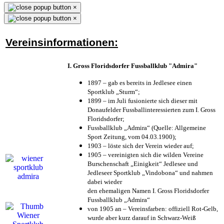
×
×
Vereinsinformationen:
I. Gross Floridsdorfer Fussballklub "Admira"
1897 – gab es bereits in Jedlesee einen
Sportklub „Sturm“;
1899 – im Juli fusionierte sich dieser mit
Donaufelder Fussballinteressierten zum I. Gross
Floridsdorfer
;
Fussballklub „Admira“ (Quelle: Allgemeine
Sport Zeitung, vom 04.03.1900);
1903 – löste sich der Verein wieder auf;
1905 – vereinigten sich die wilden Vereine
Burschenschaft „Einigkeit“ Jedlesee und
Jedleseer Sportklub „Vindobona“ und nahmen
dabei wieder
den ehemaligen Namen I. Gross Floridsdorfer
Fussballklub „Admira“
von 1905 an – Vereinsfarben: offiziell Rot-Gelb,
wurde aber kurz darauf in Schwarz-Weiß