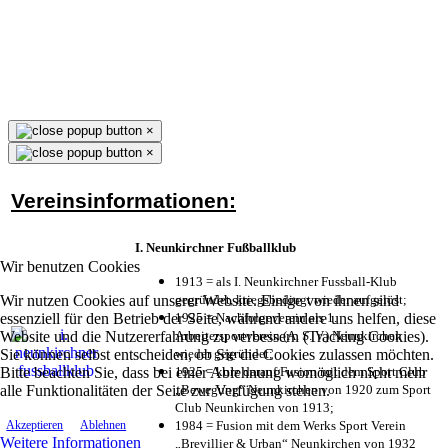
×
×
Vereinsinformationen:
I. Neunkirchner Fußballklub
Wir benutzen Cookies
1913 = als I. Neunkirchner Fussball-Klub
Wir nutzen Cookies auf unserer Website. Einige von ihnen sind
gegründet, kriegsbedingt wieder aufgelöst;
essenziell für den Betrieb der Seite, während andere uns helfen, diese
1925 = Nachfolgeverein als 1.
Website und die Nutzererfahrung zu verbessern (Tracking Cookies).
Arbeitersportverein (A. S. V.) Neunkirchen
Sie können selbst entscheiden, ob Sie die Cookies zulassen möchten.
wieder gegründet;
Bitte beachten Sie, dass bei einer Ablehnung womöglich nicht mehr
1925 = kurz darauf Fusion mit dem Sport Club
alle Funktionalitäten der Seite zur Verfügung stehen.
„Bewegung“ Neunkirchen von 1920 zum Sport
Club Neunkirchen von 1913;
1984 = Fusion mit dem Werks Sport Verein
Akzeptieren
Ablehnen
Weitere Informationen
„Brevillier & Urban“ Neunkirchen von 1932