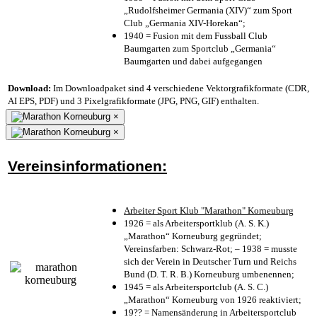
„Rudolfsheimer Germania (XIV)“ zum Sport
Club „Germania XIV-Horekan“;
1940 = Fusion mit dem Fussball Club
Baumgarten zum Sportclub „Germania“
Baumgarten und dabei aufgegangen
Download:
Im Downloadpaket sind 4 verschiedene Vektorgrafikformate (CDR,
AI EPS, PDF) und 3 Pixelgrafikformate (JPG, PNG, GIF) enthalten.
×
×
Vereinsinformationen:
Arbeiter Sport Klub "Marathon" Korneuburg
1926 = als Arbeitersportklub (A. S. K.)
„Marathon“ Korneuburg gegründet;
Vereinsfarben: Schwarz-Rot; – 1938 = musste
sich der Verein in Deutscher Turn und Reichs
Bund (D. T. R. B.) Korneuburg umbenennen;
1945 = als Arbeitersportclub (A. S. C.)
„Marathon“ Korneuburg von 1926 reaktiviert;
19?? = Namensänderung in Arbeitersportclub