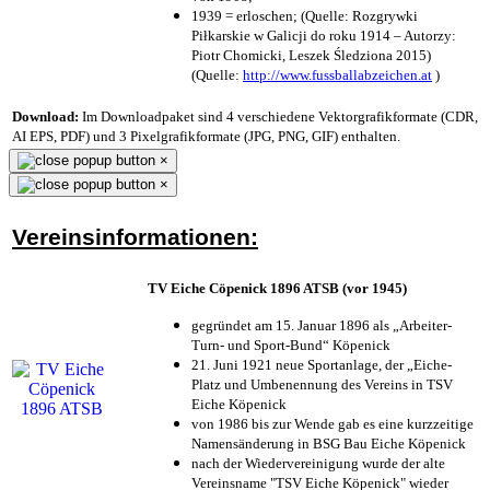
1939 = erloschen; (Quelle: Rozgrywki
Piłkarskie w Galicji do roku 1914 – Autorzy:
Piotr Chomicki, Leszek Śledziona 2015)
(Quelle:
http://www.fussballabzeichen.at
)
Download:
Im Downloadpaket sind 4 verschiedene Vektorgrafikformate (CDR,
AI EPS, PDF) und 3 Pixelgrafikformate (JPG, PNG, GIF) enthalten.
×
×
Vereinsinformationen:
TV Eiche Cöpenick 1896 ATSB (vor 1945)
gegründet am 15. Januar 1896 als „Arbeiter-
Turn- und Sport-Bund“ Köpenick
21. Juni 1921 neue Sportanlage, der „Eiche-
Platz und Umbenennung des Vereins in TSV
Eiche Köpenick
von 1986 bis zur Wende gab es eine kurzzeitige
Namensänderung in BSG Bau Eiche Köpenick
nach der Wiedervereinigung wurde der alte
Vereinsname "TSV Eiche Köpenick" wieder