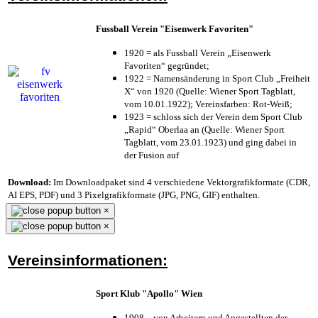
Fussball Verein "Eisenwerk Favoriten"
1920 = als Fussball Verein „Eisenwerk
Favoriten“ gegründet;
1922 = Namensänderung in Sport Club „Freiheit
X“ von 1920 (Quelle: Wiener Sport Tagblatt,
vom 10.01.1922); Vereinsfarben: Rot-Weiß;
1923 = schloss sich der Verein dem Sport Club
„Rapid“ Oberlaa an (Quelle: Wiener Sport
Tagblatt, vom 23.01.1923) und ging dabei in
der Fusion auf
Download:
Im Downloadpaket sind 4 verschiedene Vektorgrafikformate (CDR,
AI EPS, PDF) und 3 Pixelgrafikformate (JPG, PNG, GIF) enthalten.
×
×
Vereinsinformationen:
Sport Klub "Apollo" Wien
1908 – von Arbeitern und Angestellten der