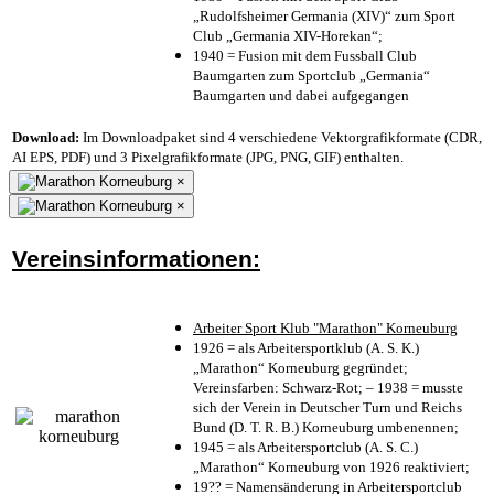
„Rudolfsheimer Germania (XIV)“ zum Sport
Club „Germania XIV-Horekan“;
1940 = Fusion mit dem Fussball Club
Baumgarten zum Sportclub „Germania“
Baumgarten und dabei aufgegangen
Download:
Im Downloadpaket sind 4 verschiedene Vektorgrafikformate (CDR,
AI EPS, PDF) und 3 Pixelgrafikformate (JPG, PNG, GIF) enthalten.
×
×
Vereinsinformationen:
Arbeiter Sport Klub "Marathon" Korneuburg
1926 = als Arbeitersportklub (A. S. K.)
„Marathon“ Korneuburg gegründet;
Vereinsfarben: Schwarz-Rot; – 1938 = musste
sich der Verein in Deutscher Turn und Reichs
Bund (D. T. R. B.) Korneuburg umbenennen;
1945 = als Arbeitersportclub (A. S. C.)
„Marathon“ Korneuburg von 1926 reaktiviert;
19?? = Namensänderung in Arbeitersportclub