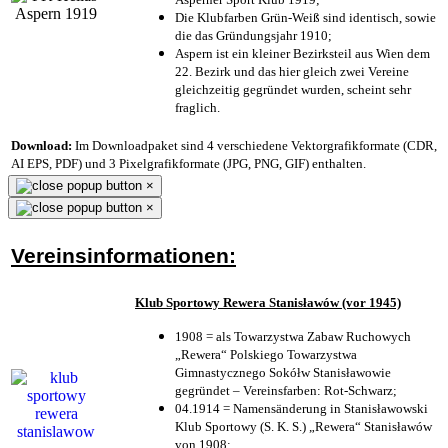
Die Klubfarben Grün-Weiß sind identisch, sowie
die das Gründungsjahr 1910
;
Aspern ist ein kleiner Bezirksteil aus Wien dem
22. Bezirk und das hier gleich zwei Vereine
gleichzeitig gegründet wurden, scheint sehr
fraglich.
Download:
Im Downloadpaket sind 4 verschiedene Vektorgrafikformate (CDR,
AI EPS, PDF) und 3 Pixelgrafikformate (JPG, PNG, GIF) enthalten.
×
×
Vereinsinformationen:
Klub Sportowy Rewera Stanisławów (vor 1945)
1908 = als Towarzystwa Zabaw Ruchowych
„Rewera“ Polskiego Towarzystwa
Gimnastycznego Sokółw Stanisławowie
gegründet – Vereinsfarben: Rot-Schwarz;
04.1914 = Namensänderung in Stanisławowski
Klub Sportowy (S. K. S.) „Rewera“ Stanisławów
von 1908;