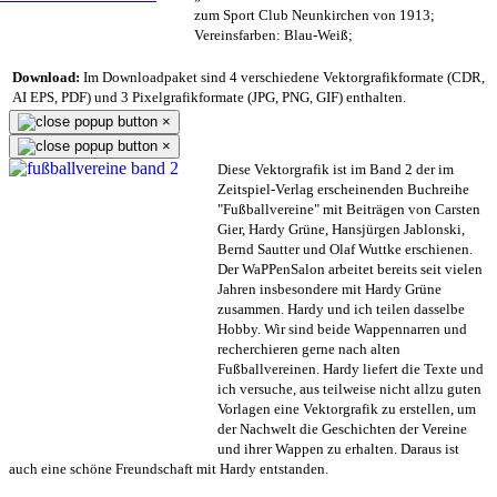
zum Sport Club Neunkirchen von 1913;
Vereinsfarben: Blau-Weiß;
Download:
Im Downloadpaket sind 4 verschiedene Vektorgrafikformate (CDR,
AI EPS, PDF) und 3 Pixelgrafikformate (JPG, PNG, GIF) enthalten.
×
×
Diese Vektorgrafik ist im Band 2 der im
Zeitspiel-Verlag erscheinenden Buchreihe
"Fußballvereine" mit Beiträgen von Carsten
Gier, Hardy Grüne, Hansjürgen Jablonski,
Bernd Sautter und Olaf Wuttke erschienen.
Der WaPPenSalon arbeitet bereits seit vielen
Jahren insbesondere mit Hardy Grüne
zusammen. Hardy und ich teilen dasselbe
Hobby. Wir sind beide Wappennarren und
recherchieren gerne nach alten
Fußballvereinen. Hardy liefert die Texte und
ich versuche, aus teilweise nicht allzu guten
Vorlagen eine Vektorgrafik zu erstellen, um
der Nachwelt die Geschichten der Vereine
und ihrer Wappen zu erhalten. Daraus ist
auch eine schöne Freundschaft mit Hardy entstanden.