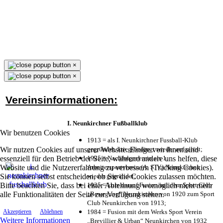
×
×
Vereinsinformationen:
I. Neunkirchner Fußballklub
Wir benutzen Cookies
1913 = als I. Neunkirchner Fussball-Klub
Wir nutzen Cookies auf unserer Website. Einige von ihnen sind
gegründet, kriegsbedingt wieder aufgelöst;
essenziell für den Betrieb der Seite, während andere uns helfen, diese
1925 = Nachfolgeverein als 1.
Website und die Nutzererfahrung zu verbessern (Tracking Cookies).
Arbeitersportverein (A. S. V.) Neunkirchen
Sie können selbst entscheiden, ob Sie die Cookies zulassen möchten.
wieder gegründet;
Bitte beachten Sie, dass bei einer Ablehnung womöglich nicht mehr
1925 = kurz darauf Fusion mit dem Sport Club
alle Funktionalitäten der Seite zur Verfügung stehen.
„Bewegung“ Neunkirchen von 1920 zum Sport
Club Neunkirchen von 1913;
1984 = Fusion mit dem Werks Sport Verein
Akzeptieren
Ablehnen
Weitere Informationen
„Brevillier & Urban“ Neunkirchen von 1932