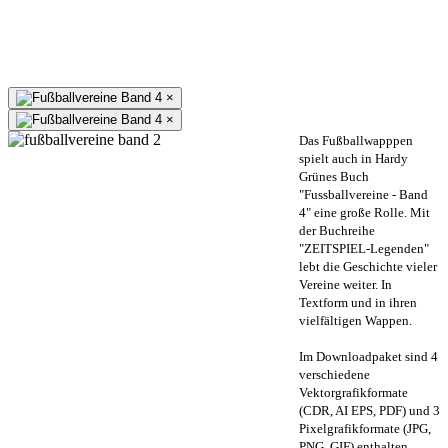
×
×
Das Fußballwapppen
spielt auch in Hardy
Grünes Buch
"Fussballvereine - Band
4" eine große Rolle. Mit
der Buchreihe
"ZEITSPIEL-Legenden"
lebt die Geschichte vieler
Vereine weiter. In
Textform und in ihren
vielfältigen Wappen.
Im Downloadpaket sind 4
verschiedene
Vektorgrafikformate
(CDR, AI EPS, PDF) und 3
Pixelgrafikformate (JPG,
PNG, GIF) enthalten.