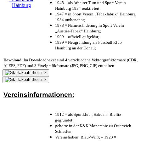
1945 = als Arbeiter Turn und Sport Verein
Hainburg 1934 reaktiviert;
1947 = in Sport Verein „Tabakfabrik“ Hainburg
1934 umbenannt;
1978 = Namensänderung in Sport Verein
„Austria-Tabak“ Hainburg;
1999 = offiziell aufgelöst;
1999 = Neugründung als Fussball Klub
Hainburg an der Donau;
Download:
Im Downloadpaket sind 4 verschiedene Vektorgrafikformate (CDR,
AI EPS, PDF) und 3 Pixelgrafikformate (JPG, PNG, GIF) enthalten.
×
×
Vereinsinformationen:
1912 = als Sportklub „Hakoah“ Bielitz
gegründet;
gehörte in der K&K Monarchie zu Österreich-
Schlesien;
Vereinsfarben: Blau-Weiß; – 1923 =