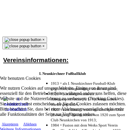
×
×
Vereinsinformationen:
I. Neunkirchner Fußballklub
Wir benutzen Cookies
1913 = als I. Neunkirchner Fussball-Klub
Wir nutzen Cookies auf unserer Website. Einige von ihnen sind
gegründet, kriegsbedingt wieder aufgelöst;
essenziell für den Betrieb der Seite, während andere uns helfen, diese
1925 = Nachfolgeverein als 1.
Website und die Nutzererfahrung zu verbessern (Tracking Cookies).
Arbeitersportverein (A. S. V.) Neunkirchen
Sie können selbst entscheiden, ob Sie die Cookies zulassen möchten.
wieder gegründet;
Bitte beachten Sie, dass bei einer Ablehnung womöglich nicht mehr
1925 = kurz darauf Fusion mit dem Sport Club
alle Funktionalitäten der Seite zur Verfügung stehen.
„Bewegung“ Neunkirchen von 1920 zum Sport
Club Neunkirchen von 1913;
Akzeptieren
Ablehnen
1984 = Fusion mit dem Werks Sport Verein
Weitere Informationen