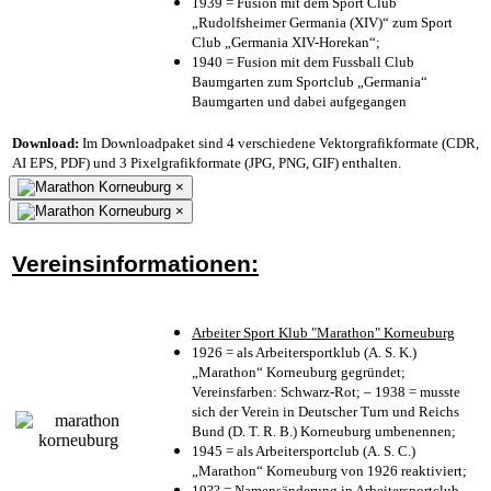
1939 = Fusion mit dem Sport Club
„Rudolfsheimer Germania (XIV)“ zum Sport
Club „Germania XIV-Horekan“;
1940 = Fusion mit dem Fussball Club
Baumgarten zum Sportclub „Germania“
Baumgarten und dabei aufgegangen
Download:
Im Downloadpaket sind 4 verschiedene Vektorgrafikformate (CDR,
AI EPS, PDF) und 3 Pixelgrafikformate (JPG, PNG, GIF) enthalten.
×
×
Vereinsinformationen:
Arbeiter Sport Klub "Marathon" Korneuburg
1926 = als Arbeitersportklub (A. S. K.)
„Marathon“ Korneuburg gegründet;
Vereinsfarben: Schwarz-Rot; – 1938 = musste
sich der Verein in Deutscher Turn und Reichs
Bund (D. T. R. B.) Korneuburg umbenennen;
1945 = als Arbeitersportclub (A. S. C.)
„Marathon“ Korneuburg von 1926 reaktiviert;
19?? = Namensänderung in Arbeitersportclub