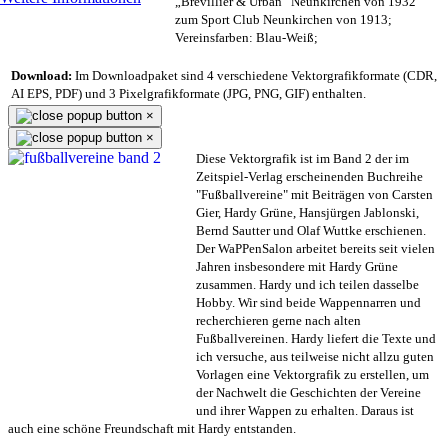
„Brevillier & Urban“ Neunkirchen von 1932
zum Sport Club Neunkirchen von 1913;
Vereinsfarben: Blau-Weiß;
Download:
Im Downloadpaket sind 4 verschiedene Vektorgrafikformate (CDR,
AI EPS, PDF) und 3 Pixelgrafikformate (JPG, PNG, GIF) enthalten.
×
×
Diese Vektorgrafik ist im Band 2 der im
Zeitspiel-Verlag erscheinenden Buchreihe
"Fußballvereine" mit Beiträgen von Carsten
Gier, Hardy Grüne, Hansjürgen Jablonski,
Bernd Sautter und Olaf Wuttke erschienen.
Der WaPPenSalon arbeitet bereits seit vielen
Jahren insbesondere mit Hardy Grüne
zusammen. Hardy und ich teilen dasselbe
Hobby. Wir sind beide Wappennarren und
recherchieren gerne nach alten
Fußballvereinen. Hardy liefert die Texte und
ich versuche, aus teilweise nicht allzu guten
Vorlagen eine Vektorgrafik zu erstellen, um
der Nachwelt die Geschichten der Vereine
und ihrer Wappen zu erhalten. Daraus ist
auch eine schöne Freundschaft mit Hardy entstanden.