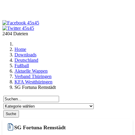
2404 Dateien
Home
Downloads
Deutschland
Fußball
Aktuelle Wappen
Verband Thüringen
KFA Westthüringen
SG Fortuna Remstädt
SG Fortuna Remstädt