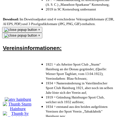
(A. S. C.) „Marathon-Sparkasse“ Korneuburg;
2019 in SC Korneuburg umbenannt
Download:
Im Downloadpaket sind 4 verschiedene Vektorgrafikformate (CDR,
AI EPS, PDF) und 3 Pixelgrafikformate (JPG, PNG, GIF) enthalten.
×
×
Vereinsinformationen:
1921 = als Arbeiter Sport Club „Sturm“
Hainburg an der Donau gegründet; (Quelle:
Wiener Sport Tagblatt, vom 13.04.1922);
Vereinsfarben: Blau-Schwarz;
1934 = Namensänderung in Vaterländischer
Sport Club Hainburg 1921, aber noch im selben
Jahr löste sich der Verein auf;
1919 = Gründung Hainburger Sport Club,
welcher sich 1932 auflöste;
1934 = entstand aus den beiden aufgelösten
Vereinen der Sport Verein „Tabakfabrik“
Hainburg neu;