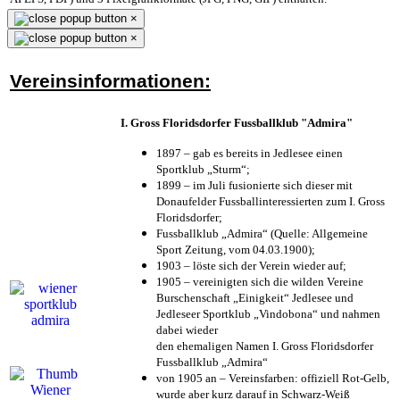
×
×
Vereinsinformationen:
I. Gross Floridsdorfer Fussballklub "Admira"
1897 – gab es bereits in Jedlesee einen
Sportklub „Sturm“;
1899 – im Juli fusionierte sich dieser mit
Donaufelder Fussballinteressierten zum I. Gross
Floridsdorfer
;
Fussballklub „Admira“ (Quelle: Allgemeine
Sport Zeitung, vom 04.03.1900);
1903 – löste sich der Verein wieder auf;
1905 – vereinigten sich die wilden Vereine
Burschenschaft „Einigkeit“ Jedlesee und
Jedleseer Sportklub „Vindobona“ und nahmen
dabei wieder
den ehemaligen Namen I. Gross Floridsdorfer
Fussballklub „Admira“
von 1905 an – Vereinsfarben: offiziell Rot-Gelb,
wurde aber kurz darauf in Schwarz-Weiß