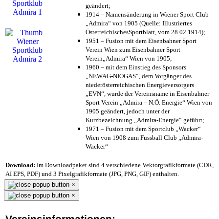
geändert;
1914 – Namensänderung in Wiener Sport Club
„Admira“ von 1905 (Quelle: Illustriertes
ÖsterreichischesSportblatt, vom 28.02.1914);
1951 – Fusion mit dem Eisenbahner Sport
Verein Wien zum Eisenbahner Sport
Verein„Admira“ Wien von 1905;
1960 – mit dem Einstieg des Sponsors
„NEWAG-NIOGAS“, dem Vorgänger des
niederösterreichischen Energieversorgers
„EVN“, wurde der Vereinsname in Eisenbahner
Sport Verein „Admira – N.Ö. Energie“ Wien von
1905 geändert, jedoch unter der
Kurzbezeichnung „Admira-Energie“ geführt;
1971 – Fusion mit dem Sportclub „Wacker“
Wien von 1908 zum Fussball Club „Admira-
Wacker“
Download:
Im Downloadpaket sind 4 verschiedene Vektorgrafikformate (CDR,
AI EPS, PDF) und 3 Pixelgrafikformate (JPG, PNG, GIF) enthalten.
×
×
Vereinsinformationen: