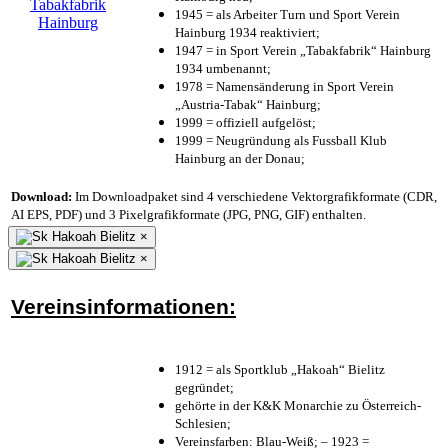
1945 = als Arbeiter Turn und Sport Verein
Hainburg 1934 reaktiviert;
1947 = in Sport Verein „Tabakfabrik“ Hainburg
1934 umbenannt;
1978 = Namensänderung in Sport Verein
„Austria-Tabak“ Hainburg;
1999 = offiziell aufgelöst;
1999 = Neugründung als Fussball Klub
Hainburg an der Donau;
Download:
Im Downloadpaket sind 4 verschiedene Vektorgrafikformate (CDR,
AI EPS, PDF) und 3 Pixelgrafikformate (JPG, PNG, GIF) enthalten.
×
×
Vereinsinformationen:
1912 = als Sportklub „Hakoah“ Bielitz
gegründet;
gehörte in der K&K Monarchie zu Österreich-
Schlesien;
Vereinsfarben: Blau-Weiß; – 1923 =