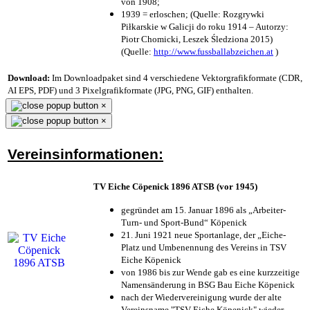
von 1908;
1939 = erloschen; (Quelle: Rozgrywki
Piłkarskie w Galicji do roku 1914 – Autorzy:
Piotr Chomicki, Leszek Śledziona 2015)
(Quelle:
http://www.fussballabzeichen.at
)
Download:
Im Downloadpaket sind 4 verschiedene Vektorgrafikformate (CDR,
AI EPS, PDF) und 3 Pixelgrafikformate (JPG, PNG, GIF) enthalten.
×
×
Vereinsinformationen:
TV Eiche Cöpenick 1896 ATSB (vor 1945)
gegründet am 15. Januar 1896 als „Arbeiter-
Turn- und Sport-Bund“ Köpenick
21. Juni 1921 neue Sportanlage, der „Eiche-
Platz und Umbenennung des Vereins in TSV
Eiche Köpenick
von 1986 bis zur Wende gab es eine kurzzeitige
Namensänderung in BSG Bau Eiche Köpenick
nach der Wiedervereinigung wurde der alte
Vereinsname "TSV Eiche Köpenick" wieder