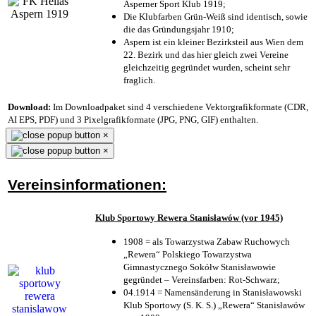
Asperner Sport Klub 1919
;
Die Klubfarben Grün-Weiß sind identisch, sowie
die das Gründungsjahr 1910
;
Aspern ist ein kleiner Bezirksteil aus Wien dem
22. Bezirk und das hier gleich zwei Vereine
gleichzeitig gegründet wurden, scheint sehr
fraglich.
Download:
Im Downloadpaket sind 4 verschiedene Vektorgrafikformate (CDR,
AI EPS, PDF) und 3 Pixelgrafikformate (JPG, PNG, GIF) enthalten.
×
×
Vereinsinformationen:
Klub Sportowy Rewera Stanisławów (vor 1945)
1908 = als Towarzystwa Zabaw Ruchowych
„Rewera“ Polskiego Towarzystwa
Gimnastycznego Sokółw Stanisławowie
gegründet – Vereinsfarben: Rot-Schwarz;
04.1914 = Namensänderung in Stanisławowski
Klub Sportowy (S. K. S.) „Rewera“ Stanisławów