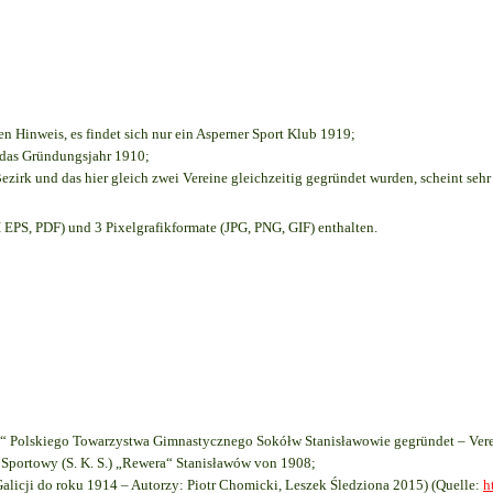
en Hinweis, es findet sich nur ein Asperner Sport Klub 1919
;
e das Gründungsjahr 1910
;
ezirk und das hier gleich zwei Vereine gleichzeitig gegründet wurden, scheint sehr 
EPS, PDF) und 3 Pixelgrafikformate (JPG, PNG, GIF) enthalten.
 Polskiego Towarzystwa Gimnastycznego Sokółw Stanisławowie gegründet – Vere
Sportowy (S. K. S.) „Rewera“ Stanisławów von 1908;
Galicji do roku 1914 – Autorzy: Piotr Chomicki, Leszek Śledziona 2015) (Quelle:
h