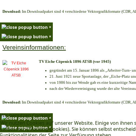
Download:
Im Downloadpaket sind 4 verschiedene Vektorgrafikformate (CDR, AI 
×
×
Vereinsinformationen:
TV Eiche Cöpenick 1896 ATSB (vor 1945)
gegründet am 15. Januar 1896 als „Arbeiter-Turn- 
21. Juni 1921 neue Sportanlage, der „Eiche-Platz 
von 1986 bis zur Wende gab es eine kurzzeitige N
nach der Wiedervereinigung wurde der alte Vereins
Download:
Im Downloadpaket sind 4 verschiedene Vektorgrafikformate (CDR, AI 
Wir benutzen Cookies
×
Wir nutzen Cookies auf unserer Website. Einige von ihnen s
×
verbessern (Tracking Cookies). Sie können selbst entscheid
Funktionalitäten der Seite zur Verfügung stehen.