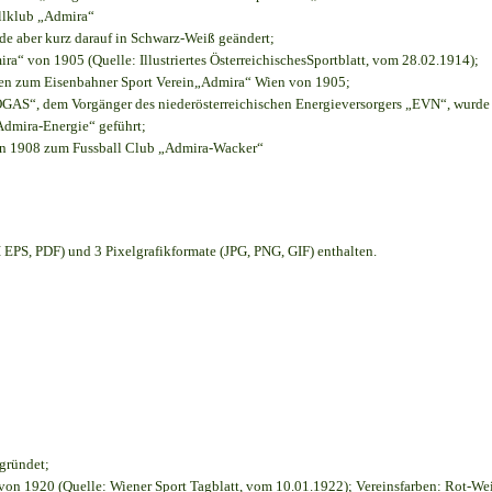
allklub „Admira“
rde aber kurz darauf in Schwarz-Weiß geändert;
“ von 1905 (Quelle: Illustriertes ÖsterreichischesSportblatt, vom 28.02.1914);
ien zum Eisenbahner Sport Verein„Admira“ Wien von 1905;
S“, dem Vorgänger des niederösterreichischen Energieversorgers „EVN“, wurde d
Admira-Energie“ geführt;
on 1908 zum Fussball Club „Admira-Wacker“
EPS, PDF) und 3 Pixelgrafikformate (JPG, PNG, GIF) enthalten.
egründet;
on 1920 (Quelle: Wiener Sport Tagblatt, vom 10.01.1922); Vereinsfarben: Rot-We