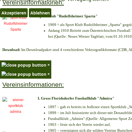
Vereinsinformationen:
Akzeptieren
Ablehnen
Sport Klub "Rudolfsheimer Sparta"
1909 = als Sport Klub Rudolfsheimer „Sparta“ gegrü
Anfang 1910 Beitritt zum Österreichischen Fussball 
bei (Quelle: Neues Wiener Tagblatt, vom 01.10.1910
Download:
Im Downloadpaket sind 4 verschiedene Vektorgrafikformate (CDR, AI 
×
×
Vereinsinformationen:
I. Gross Floridsdorfer Fussballklub "Admira"
1897 – gab es bereits in Jedlesee einen Sportklub „S
1899 – im Juli fusionierte sich dieser mit Donaufelde
Fussballklub „Admira“ (Quelle: Allgemeine Sport Z
1903 – löste sich der Verein wieder auf;
1905 – vereinigten sich die wilden Vereine Bursche