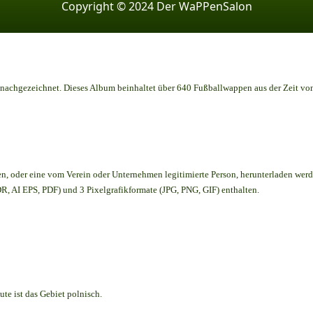
Copyright © 2024 Der WaPPenSalon
achgezeichnet. Dieses Album beinhaltet über 640 Fußballwappen aus der Zeit vo
en,
oder eine vom Verein oder Unternehmen legitimierte Person,
herunterladen werd
, AI EPS, PDF) und 3 Pixelgrafikformate (JPG, PNG, GIF) enthalten.
te ist das Gebiet polnisch.