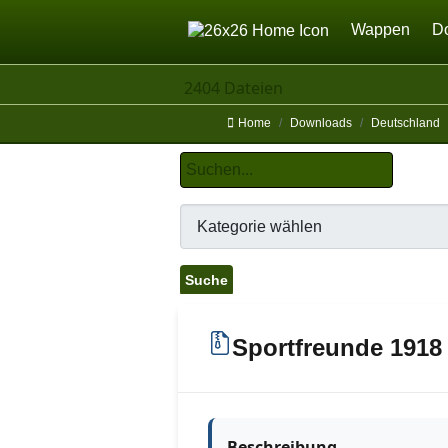
Home
Wappen
D
2404 Dateien
Home
Downloads
Deutschland
Sportfreunde 1918
Beschreibung