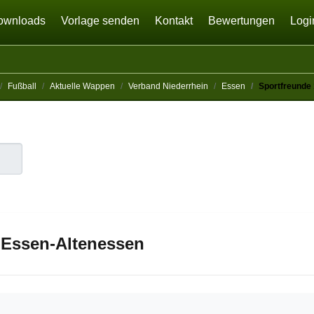
ownloads
Vorlage senden
Kontakt
Bewertungen
Logi
Fußball
Aktuelle Wappen
Verband Niederrhein
Essen
Sportfreunde
 Essen-Altenessen