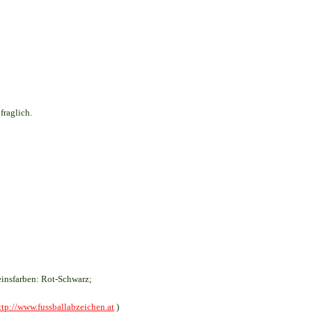
fraglich.
insfarben: Rot-Schwarz;
ttp://www.fussballabzeichen.at
)