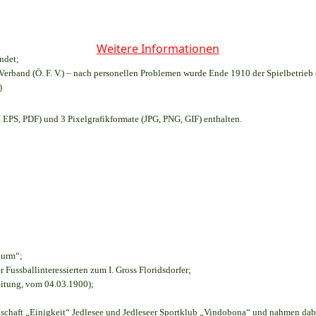
Weitere Informationen
ndet;
Verband (Ö. F. V.) – nach personellen Problemen wurde Ende 1910 der Spielbetrieb
)
EPS, PDF) und 3 Pixelgrafikformate (JPG, PNG, GIF) enthalten.
turm“;
r Fussballinteressierten zum I. Gross Floridsdorfer
;
eitung, vom 04.03.1900);
nschaft „Einigkeit“ Jedlesee und Jedleseer Sportklub „Vindobona“ und nahmen dab