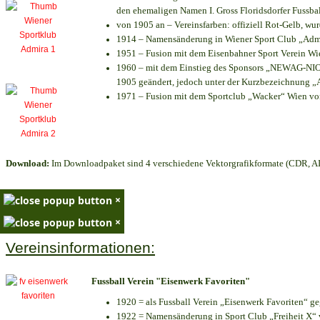
den ehemaligen Namen I. Gross Floridsdorfer Fussb
von 1905 an – Vereinsfarben: offiziell Rot-Gelb, wu
1914 – Namensänderung in Wiener Sport Club „Admira
1951 – Fusion mit dem Eisenbahner Sport Verein W
1960 – mit dem Einstieg des Sponsors „NEWAG-NIOGA
1905 geändert, jedoch unter der Kurzbezeichnung „
1971 – Fusion mit dem Sportclub „Wacker“ Wien v
Download:
Im Downloadpaket sind 4 verschiedene Vektorgrafikformate (CDR, AI 
×
×
Vereinsinformationen:
Fussball Verein "Eisenwerk Favoriten"
1920 = als Fussball Verein „Eisenwerk Favoriten“ g
1922 = Namensänderung in Sport Club „Freiheit X“ v