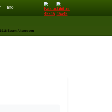
n
Info
 1918 Essen-Altenessen