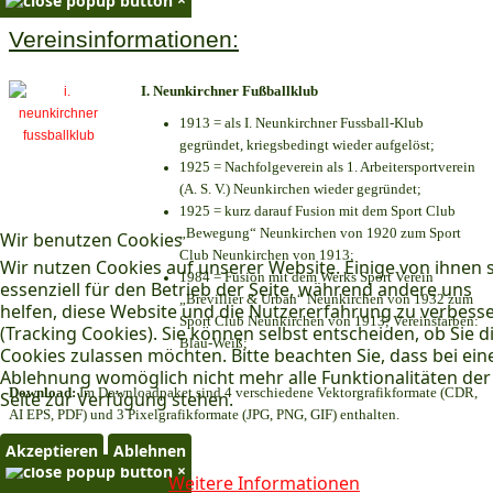
Vereinsinformationen:
I. Neunkirchner Fußballklub
1913 = als I. Neunkirchner Fussball-Klub
gegründet, kriegsbedingt wieder aufgelöst;
1925 = Nachfolgeverein als 1. Arbeitersportverein
(A. S. V.) Neunkirchen wieder gegründet;
1925 = kurz darauf Fusion mit dem Sport Club
„Bewegung“ Neunkirchen von 1920 zum Sport
Wir benutzen Cookies
Club Neunkirchen von 1913;
Wir nutzen Cookies auf unserer Website. Einige von ihnen 
1984 = Fusion mit dem Werks Sport Verein
essenziell für den Betrieb der Seite, während andere uns
„Brevillier & Urban“ Neunkirchen von 1932 zum
helfen, diese Website und die Nutzererfahrung zu verbess
Sport Club Neunkirchen von 1913; Vereinsfarben:
(Tracking Cookies). Sie können selbst entscheiden, ob Sie d
Blau-Weiß;
Cookies zulassen möchten. Bitte beachten Sie, dass bei ein
Ablehnung womöglich nicht mehr alle Funktionalitäten der
Download:
Im Downloadpaket sind 4 verschiedene Vektorgrafikformate (CDR,
Seite zur Verfügung stehen.
AI EPS, PDF) und 3 Pixelgrafikformate (JPG, PNG, GIF) enthalten.
Akzeptieren
Ablehnen
×
Weitere Informationen