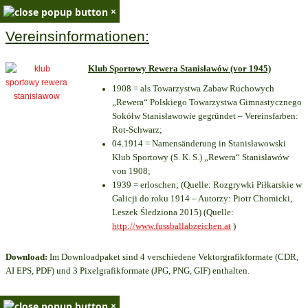
×
Vereinsinformationen:
Klub Sportowy Rewera Stanisławów (vor 1945)
1908 = als Towarzystwa Zabaw Ruchowych
„Rewera“ Polskiego Towarzystwa Gimnastycznego
Sokółw Stanisławowie gegründet – Vereinsfarben:
Rot-Schwarz;
04.1914 = Namensänderung in Stanisławowski
Klub Sportowy (S. K. S.) „Rewera“ Stanisławów
von 1908;
1939 = erloschen; (Quelle: Rozgrywki Piłkarskie w
Galicji do roku 1914 – Autorzy: Piotr Chomicki,
Leszek Śledziona 2015) (Quelle:
http://www.fussballabzeichen.at
)
Download:
Im Downloadpaket sind 4 verschiedene Vektorgrafikformate (CDR,
AI EPS, PDF) und 3 Pixelgrafikformate (JPG, PNG, GIF) enthalten.
×