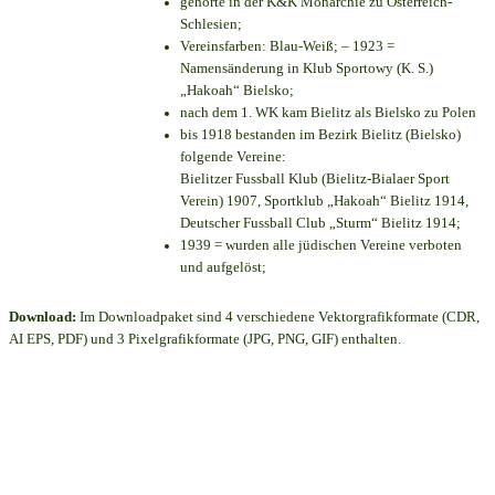
gehörte in der K&K Monarchie zu Österreich-
Schlesien;
Vereinsfarben: Blau-Weiß; – 1923 =
Namensänderung in Klub Sportowy (K. S.)
„Hakoah“ Bielsko;
nach dem 1. WK kam Bielitz als Bielsko zu Polen
bis 1918 bestanden im Bezirk Bielitz (Bielsko)
folgende Vereine:
Bielitzer Fussball Klub (Bielitz-Bialaer Sport
Verein) 1907, Sportklub „Hakoah“ Bielitz 1914,
Deutscher Fussball Club „Sturm“ Bielitz 1914;
1939 = wurden alle jüdischen Vereine verboten
und aufgelöst;
Download:
Im Downloadpaket sind 4 verschiedene Vektorgrafikformate (CDR,
AI EPS, PDF) und 3 Pixelgrafikformate (JPG, PNG, GIF) enthalten.