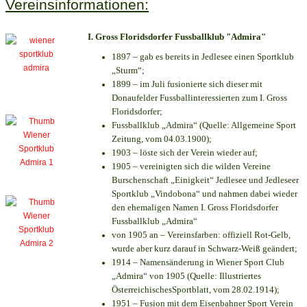
Vereinsinformationen:
I. Gross Floridsdorfer Fussballklub "Admira"
1897 – gab es bereits in Jedlesee einen Sportklub
„Sturm“;
1899 – im Juli fusionierte sich dieser mit
Donaufelder Fussballinteressierten zum I. Gross
Floridsdorfer
;
Fussballklub „Admira“ (Quelle: Allgemeine Sport
Zeitung, vom 04.03.1900);
1903 – löste sich der Verein wieder auf;
1905 – vereinigten sich die wilden Vereine
Burschenschaft „Einigkeit“ Jedlesee und Jedleseer
Sportklub „Vindobona“ und nahmen dabei wieder
den ehemaligen Namen I. Gross Floridsdorfer
Fussballklub „Admira“
von 1905 an – Vereinsfarben: offiziell Rot-Gelb,
wurde aber kurz darauf in Schwarz-Weiß geändert;
1914 – Namensänderung in Wiener Sport Club
„Admira“ von 1905 (Quelle: Illustriertes
ÖsterreichischesSportblatt, vom 28.02.1914);
1951 – Fusion mit dem Eisenbahner Sport Verein