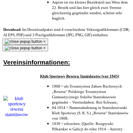
Aspern ist ein kleiner Bezirksteil aus Wien dem
22. Bezirk und das hier gleich zwei Vereine
gleichzeitig gegründet wurden, scheint sehr
fraglich.
Download:
Im Downloadpaket sind 4 verschiedene Vektorgrafikformate (CDR,
AI EPS, PDF) und 3 Pixelgrafikformate (JPG, PNG, GIF) enthalten.
×
×
Vereinsinformationen:
Klub Sportowy Rewera Stanisławów (vor 1945)
1908 = als Towarzystwa Zabaw Ruchowych
„Rewera“ Polskiego Towarzystwa
Gimnastycznego Sokółw Stanisławowie
gegründet – Vereinsfarben: Rot-Schwarz;
04.1914 = Namensänderung in Stanisławowski
Klub Sportowy (S. K. S.) „Rewera“ Stanisławów
von 1908;
1939 = erloschen; (Quelle: Rozgrywki
Piłkarskie w Galicji do roku 1914 – Autorzy: