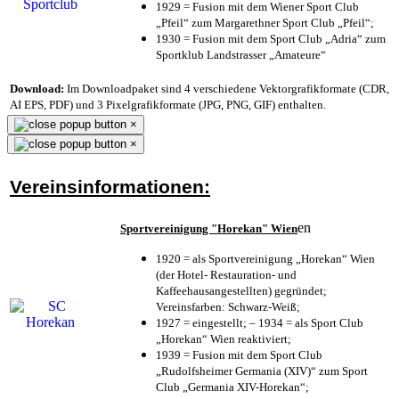
1929 = Fusion mit dem Wiener Sport Club
„Pfeil“ zum Margarethner Sport Club „Pfeil“;
1930 = Fusion mit dem Sport Club „Adria“ zum
Sportklub Landstrasser „Amateure“
Download:
Im Downloadpaket sind 4 verschiedene Vektorgrafikformate (CDR,
AI EPS, PDF) und 3 Pixelgrafikformate (JPG, PNG, GIF) enthalten.
×
×
Vereinsinformationen:
en
Sportvereinigung "Horekan" Wien
1920 = als Sportvereinigung „Horekan“ Wien
(der Hotel- Restauration- und
Kaffeehausangestellten) gegründet;
Vereinsfarben: Schwarz-Weiß;
1927 = eingestellt; – 1934 = als Sport Club
„Horekan“ Wien reaktiviert;
1939 = Fusion mit dem Sport Club
„Rudolfsheimer Germania (XIV)“ zum Sport
Club „Germania XIV-Horekan“;