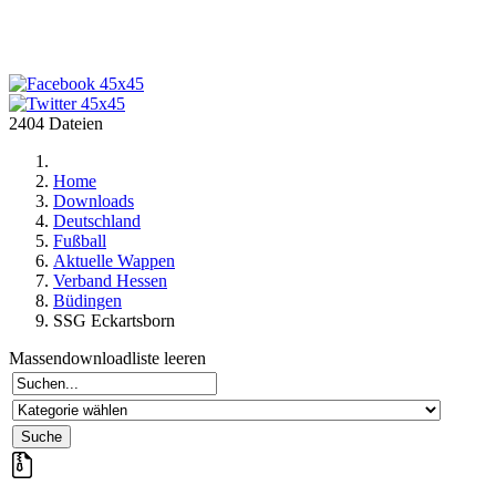
2404 Dateien
Home
Downloads
Deutschland
Fußball
Aktuelle Wappen
Verband Hessen
Büdingen
SSG Eckartsborn
Massendownloadliste leeren