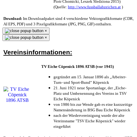
Piotr Chomicki, Leszek Śledziona 2015)
(Quelle:
http://www.fussballabzeichen.at
)
Download:
Im Downloadpaket sind 4 verschiedene Vektorgrafikformate (CDR,
AI EPS, PDF) und 3 Pixelgrafikformate (JPG, PNG, GIF) enthalten.
×
×
Vereinsinformationen:
TV Eiche Cöpenick 1896 ATSB (vor 1945)
gegründet am 15. Januar 1896 als „Arbeiter-
Turn- und Sport-Bund“ Köpenick
21. Juni 1921 neue Sportanlage, der „Eiche-
Platz und Umbenennung des Vereins in TSV
Eiche Köpenick
von 1986 bis zur Wende gab es eine kurzzeitige
Namensänderung in BSG Bau Eiche Köpenick
nach der Wiedervereinigung wurde der alte
Vereinsname "TSV Eiche Köpenick" wieder
eingeführt