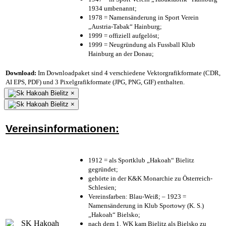
1934 umbenannt;
1978 = Namensänderung in Sport Verein
„Austria-Tabak“ Hainburg;
1999 = offiziell aufgelöst;
1999 = Neugründung als Fussball Klub
Hainburg an der Donau;
Download:
Im Downloadpaket sind 4 verschiedene Vektorgrafikformate (CDR,
AI EPS, PDF) und 3 Pixelgrafikformate (JPG, PNG, GIF) enthalten.
×
×
Vereinsinformationen:
1912 = als Sportklub „Hakoah“ Bielitz
gegründet;
gehörte in der K&K Monarchie zu Österreich-
Schlesien;
Vereinsfarben: Blau-Weiß; – 1923 =
Namensänderung in Klub Sportowy (K. S.)
„Hakoah“ Bielsko;
nach dem 1. WK kam Bielitz als Bielsko zu