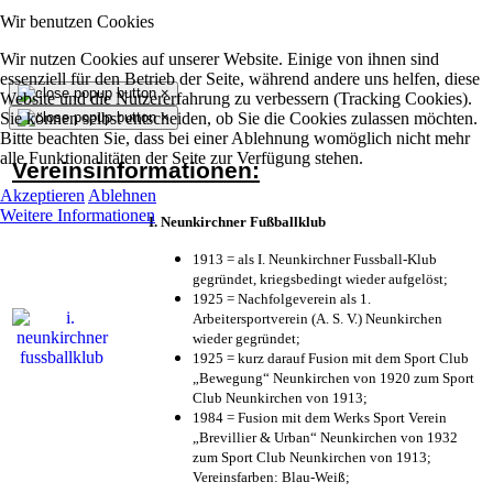
Wir benutzen Cookies
Wir nutzen Cookies auf unserer Website. Einige von ihnen sind
essenziell für den Betrieb der Seite, während andere uns helfen, diese
×
Website und die Nutzererfahrung zu verbessern (Tracking Cookies).
Sie können selbst entscheiden, ob Sie die Cookies zulassen möchten.
×
Bitte beachten Sie, dass bei einer Ablehnung womöglich nicht mehr
alle Funktionalitäten der Seite zur Verfügung stehen.
Vereinsinformationen:
Akzeptieren
Ablehnen
Weitere Informationen
I. Neunkirchner Fußballklub
1913 = als I. Neunkirchner Fussball-Klub
gegründet, kriegsbedingt wieder aufgelöst;
1925 = Nachfolgeverein als 1.
Arbeitersportverein (A. S. V.) Neunkirchen
wieder gegründet;
1925 = kurz darauf Fusion mit dem Sport Club
„Bewegung“ Neunkirchen von 1920 zum Sport
Club Neunkirchen von 1913;
1984 = Fusion mit dem Werks Sport Verein
„Brevillier & Urban“ Neunkirchen von 1932
zum Sport Club Neunkirchen von 1913;
Vereinsfarben: Blau-Weiß;