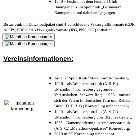
1940 = Fusion mit dem Fussball Club
Baumgarten zum Sportclub „Germania“
Baumgarten und dabei aufgegangen
Download:
Im Downloadpaket sind 4 verschiedene Vektorgrafikformate (CDR,
AI EPS, PDF) und 3 Pixelgrafikformate (JPG, PNG, GIF) enthalten.
×
×
Vereinsinformationen:
Arbeiter Sport Klub "Marathon" Korneuburg
1926 = als Arbeitersportklub (A. S. K.)
„Marathon“ Korneuburg gegründet;
Vereinsfarben: Schwarz-Rot; – 1938 = musste
sich der Verein in Deutscher Turn und Reichs
Bund (D. T. R. B.) Korneuburg umbenennen;
1945 = als Arbeitersportclub (A. S. C.)
„Marathon“ Korneuburg von 1926 reaktiviert;
19?? = Namensänderung in Arbeitersportclub
(A. S. C.) „Marathon-Sparkasse“ Korneuburg;
2019 in SC Korneuburg umbenannt