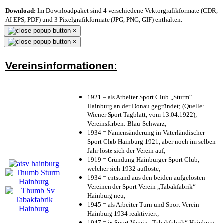
Download:
Im Downloadpaket sind 4 verschiedene Vektorgrafikformate (CDR,
AI EPS, PDF) und 3 Pixelgrafikformate (JPG, PNG, GIF) enthalten.
×
×
Vereinsinformationen:
1921 = als Arbeiter Sport Club „Sturm“
Hainburg an der Donau gegründet; (Quelle:
Wiener Sport Tagblatt, vom 13.04.1922);
Vereinsfarben: Blau-Schwarz;
1934 = Namensänderung in Vaterländischer
Sport Club Hainburg 1921, aber noch im selben
Jahr löste sich der Verein auf;
1919 = Gründung Hainburger Sport Club,
welcher sich 1932 auflöste;
1934 = entstand aus den beiden aufgelösten
Vereinen der Sport Verein „Tabakfabrik“
Hainburg neu;
1945 = als Arbeiter Turn und Sport Verein
Hainburg 1934 reaktiviert;
1947 = in Sport Verein „Tabakfabrik“ Hainburg