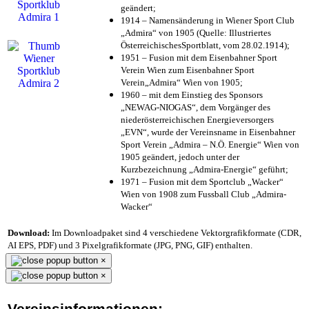
geändert;
1914 – Namensänderung in Wiener Sport Club
„Admira“ von 1905 (Quelle: Illustriertes
ÖsterreichischesSportblatt, vom 28.02.1914);
1951 – Fusion mit dem Eisenbahner Sport
Verein Wien zum Eisenbahner Sport
Verein„Admira“ Wien von 1905;
1960 – mit dem Einstieg des Sponsors
„NEWAG-NIOGAS“, dem Vorgänger des
niederösterreichischen Energieversorgers
„EVN“, wurde der Vereinsname in Eisenbahner
Sport Verein „Admira – N.Ö. Energie“ Wien von
1905 geändert, jedoch unter der
Kurzbezeichnung „Admira-Energie“ geführt;
1971 – Fusion mit dem Sportclub „Wacker“
Wien von 1908 zum Fussball Club „Admira-
Wacker“
Download:
Im Downloadpaket sind 4 verschiedene Vektorgrafikformate (CDR,
AI EPS, PDF) und 3 Pixelgrafikformate (JPG, PNG, GIF) enthalten.
×
×
Vereinsinformationen: