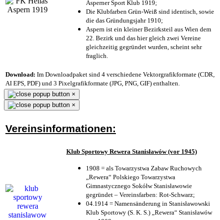
Asperner Sport Klub 1919
;
Die Klubfarben Grün-Weiß sind identisch, sowie
die das Gründungsjahr 1910
;
Aspern ist ein kleiner Bezirksteil aus Wien dem
22. Bezirk und das hier gleich zwei Vereine
gleichzeitig gegründet wurden, scheint sehr
fraglich.
Download:
Im Downloadpaket sind 4 verschiedene Vektorgrafikformate (CDR,
AI EPS, PDF) und 3 Pixelgrafikformate (JPG, PNG, GIF) enthalten.
×
×
Vereinsinformationen:
Klub Sportowy Rewera Stanisławów (vor 1945)
1908 = als Towarzystwa Zabaw Ruchowych
„Rewera“ Polskiego Towarzystwa
Gimnastycznego Sokółw Stanisławowie
gegründet – Vereinsfarben: Rot-Schwarz;
04.1914 = Namensänderung in Stanisławowski
Klub Sportowy (S. K. S.) „Rewera“ Stanisławów