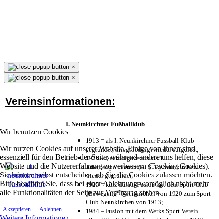
×
×
Vereinsinformationen:
I. Neunkirchner Fußballklub
Wir benutzen Cookies
1913 = als I. Neunkirchner Fussball-Klub
Wir nutzen Cookies auf unserer Website. Einige von ihnen sind
gegründet, kriegsbedingt wieder aufgelöst;
essenziell für den Betrieb der Seite, während andere uns helfen, diese
1925 = Nachfolgeverein als 1.
Website und die Nutzererfahrung zu verbessern (Tracking Cookies).
Arbeitersportverein (A. S. V.) Neunkirchen
Sie können selbst entscheiden, ob Sie die Cookies zulassen möchten.
wieder gegründet;
Bitte beachten Sie, dass bei einer Ablehnung womöglich nicht mehr
1925 = kurz darauf Fusion mit dem Sport Club
alle Funktionalitäten der Seite zur Verfügung stehen.
„Bewegung“ Neunkirchen von 1920 zum Sport
Club Neunkirchen von 1913;
Akzeptieren
Ablehnen
1984 = Fusion mit dem Werks Sport Verein
Weitere Informationen