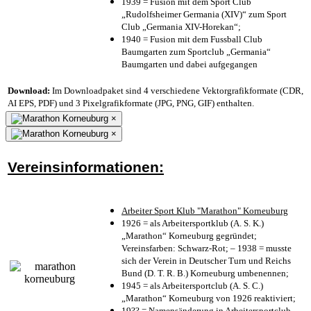
1939 = Fusion mit dem Sport Club
„Rudolfsheimer Germania (XIV)“ zum Sport
Club „Germania XIV-Horekan“;
1940 = Fusion mit dem Fussball Club
Baumgarten zum Sportclub „Germania“
Baumgarten und dabei aufgegangen
Download:
Im Downloadpaket sind 4 verschiedene Vektorgrafikformate (CDR,
AI EPS, PDF) und 3 Pixelgrafikformate (JPG, PNG, GIF) enthalten.
×
×
Vereinsinformationen:
Arbeiter Sport Klub "Marathon" Korneuburg
1926 = als Arbeitersportklub (A. S. K.)
„Marathon“ Korneuburg gegründet;
Vereinsfarben: Schwarz-Rot; – 1938 = musste
sich der Verein in Deutscher Turn und Reichs
Bund (D. T. R. B.) Korneuburg umbenennen;
1945 = als Arbeitersportclub (A. S. C.)
„Marathon“ Korneuburg von 1926 reaktiviert;
19?? = Namensänderung in Arbeitersportclub