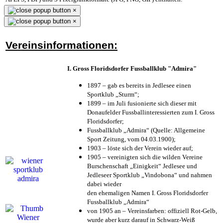
×
×
Vereinsinformationen:
I. Gross Floridsdorfer Fussballklub "Admira"
1897 – gab es bereits in Jedlesee einen
Sportklub „Sturm“;
1899 – im Juli fusionierte sich dieser mit
Donaufelder Fussballinteressierten zum I. Gross
Floridsdorfer
;
Fussballklub „Admira“ (Quelle: Allgemeine
Sport Zeitung, vom 04.03.1900);
1903 – löste sich der Verein wieder auf;
1905 – vereinigten sich die wilden Vereine
Burschenschaft „Einigkeit“ Jedlesee und
Jedleseer Sportklub „Vindobona“ und nahmen
dabei wieder
den ehemaligen Namen I. Gross Floridsdorfer
Fussballklub „Admira“
von 1905 an – Vereinsfarben: offiziell Rot-Gelb,
wurde aber kurz darauf in Schwarz-Weiß