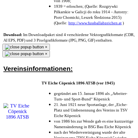
von 1908;
1939 = erloschen; (Quelle: Rozgrywki
Piłkarskie w Galicji do roku 1914 – Autorzy:
Piotr Chomicki, Leszek Śledziona 2015)
(Quelle:
http://www.fussballabzeichen.at
)
Download:
Im Downloadpaket sind 4 verschiedene Vektorgrafikformate (CDR,
AI EPS, PDF) und 3 Pixelgrafikformate (JPG, PNG, GIF) enthalten.
×
×
Vereinsinformationen:
TV Eiche Cöpenick 1896 ATSB (vor 1945)
gegründet am 15. Januar 1896 als „Arbeiter-
Turn- und Sport-Bund“ Köpenick
21. Juni 1921 neue Sportanlage, der „Eiche-
Platz und Umbenennung des Vereins in TSV
Eiche Köpenick
von 1986 bis zur Wende gab es eine kurzzeitige
Namensänderung in BSG Bau Eiche Köpenick
nach der Wiedervereinigung wurde der alte
Vereinsname "TSV Eiche Köpenick" wieder