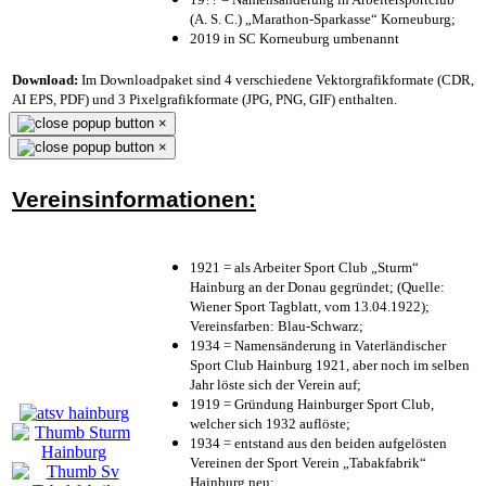
(A. S. C.) „Marathon-Sparkasse“ Korneuburg;
2019 in SC Korneuburg umbenannt
Download:
Im Downloadpaket sind 4 verschiedene Vektorgrafikformate (CDR,
AI EPS, PDF) und 3 Pixelgrafikformate (JPG, PNG, GIF) enthalten.
×
×
Vereinsinformationen:
1921 = als Arbeiter Sport Club „Sturm“
Hainburg an der Donau gegründet; (Quelle:
Wiener Sport Tagblatt, vom 13.04.1922);
Vereinsfarben: Blau-Schwarz;
1934 = Namensänderung in Vaterländischer
Sport Club Hainburg 1921, aber noch im selben
Jahr löste sich der Verein auf;
1919 = Gründung Hainburger Sport Club,
welcher sich 1932 auflöste;
1934 = entstand aus den beiden aufgelösten
Vereinen der Sport Verein „Tabakfabrik“
Hainburg neu;