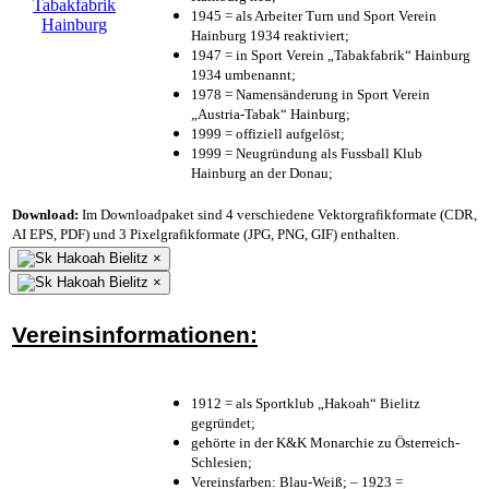
1945 = als Arbeiter Turn und Sport Verein
Hainburg 1934 reaktiviert;
1947 = in Sport Verein „Tabakfabrik“ Hainburg
1934 umbenannt;
1978 = Namensänderung in Sport Verein
„Austria-Tabak“ Hainburg;
1999 = offiziell aufgelöst;
1999 = Neugründung als Fussball Klub
Hainburg an der Donau;
Download:
Im Downloadpaket sind 4 verschiedene Vektorgrafikformate (CDR,
AI EPS, PDF) und 3 Pixelgrafikformate (JPG, PNG, GIF) enthalten.
×
×
Vereinsinformationen:
1912 = als Sportklub „Hakoah“ Bielitz
gegründet;
gehörte in der K&K Monarchie zu Österreich-
Schlesien;
Vereinsfarben: Blau-Weiß; – 1923 =