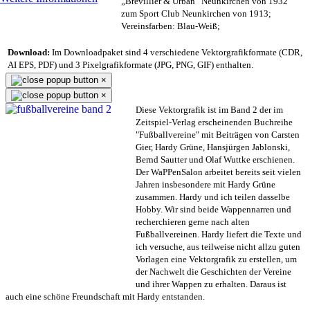
„Brevillier & Urban“ Neunkirchen von 1932
zum Sport Club Neunkirchen von 1913;
Vereinsfarben: Blau-Weiß;
Download:
Im Downloadpaket sind 4 verschiedene Vektorgrafikformate (CDR,
AI EPS, PDF) und 3 Pixelgrafikformate (JPG, PNG, GIF) enthalten.
×
×
Diese Vektorgrafik ist im Band 2 der im
Zeitspiel-Verlag erscheinenden Buchreihe
"Fußballvereine" mit Beiträgen von Carsten
Gier, Hardy Grüne, Hansjürgen Jablonski,
Bernd Sautter und Olaf Wuttke erschienen.
Der WaPPenSalon arbeitet bereits seit vielen
Jahren insbesondere mit Hardy Grüne
zusammen. Hardy und ich teilen dasselbe
Hobby. Wir sind beide Wappennarren und
recherchieren gerne nach alten
Fußballvereinen. Hardy liefert die Texte und
ich versuche, aus teilweise nicht allzu guten
Vorlagen eine Vektorgrafik zu erstellen, um
der Nachwelt die Geschichten der Vereine
und ihrer Wappen zu erhalten. Daraus ist
auch eine schöne Freundschaft mit Hardy entstanden.