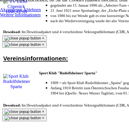
gegründet am 15. Januar 1896 als „Arbeiter-Turn
Akzeptieren
Ablehnen
21. Juni 1921 neue Sportanlage, der „Eiche-Plat
Weitere Informationen
von 1986 bis zur Wende gab es eine kurzzeitige
nach der Wiedervereinigung wurde der alte Verei
Download:
Im Downloadpaket sind 4 verschiedene Vektorgrafikformate (CDR, AI 
×
×
Vereinsinformationen:
Sport Klub "Rudolfsheimer Sparta"
1909 = als Sport Klub Rudolfsheimer „Sparta“ geg
Anfang 1910 Beitritt zum Österreichischen Fussbal
1904 bei (Quelle: Neues Wiener Tagblatt, vom 01
Download:
Im Downloadpaket sind 4 verschiedene Vektorgrafikformate (CDR, AI 
×
×