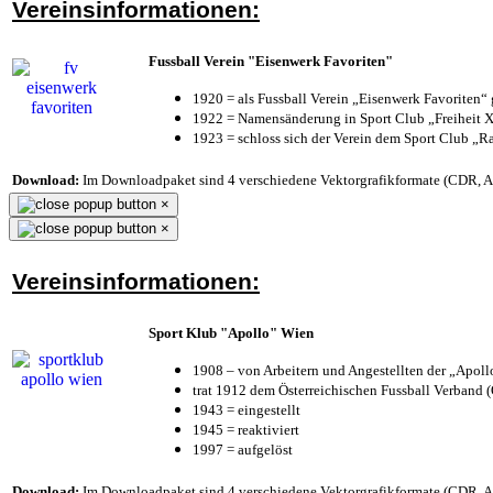
Vereinsinformationen:
Fussball Verein "Eisenwerk Favoriten"
1920 = als Fussball Verein „Eisenwerk Favoriten“
1922 = Namensänderung in Sport Club „Freiheit X
1923 = schloss sich der Verein dem Sport Club „Ra
Download:
Im Downloadpaket sind 4 verschiedene Vektorgrafikformate (CDR, AI 
×
×
Vereinsinformationen:
Sport Klub "Apollo" Wien
1908 – von Arbeitern und Angestellten der „Apol
trat 1912 dem Österreichischen Fussball Verband (Ö
1943 = eingestellt
1945 = reaktiviert
1997 = aufgelöst
Download:
Im Downloadpaket sind 4 verschiedene Vektorgrafikformate (CDR, AI 