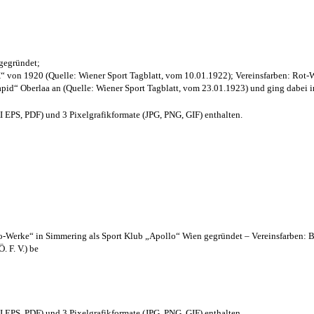
 gegründet;
“ von 1920 (Quelle: Wiener Sport Tagblatt, vom 10.01.1922); Vereinsfarben: Rot-
pid“ Oberlaa an (Quelle: Wiener Sport Tagblatt, vom 23.01.1923) und ging dabei i
EPS, PDF) und 3 Pixelgrafikformate (JPG, PNG, GIF) enthalten.
lo-Werke“ in Simmering als Sport Klub „Apollo“ Wien gegründet – Vereinsfarben: 
. F. V.) be
EPS, PDF) und 3 Pixelgrafikformate (JPG, PNG, GIF) enthalten.