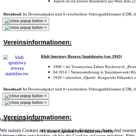
Aspern ist ein kleiner Bezirksteil aus Wien dem 22
Download:
Im Downloadpaket sind 4 verschiedene Vektorgrafikformate (CDR, AI 
×
×
Vereinsinformationen:
Klub Sportowy Rewera Stanisławów (vor 1945)
1908 = als Towarzystwa Zabaw Ruchowych „Rewer
04.1914 = Namensänderung in Stanisławowski Klu
1939 = erloschen; (Quelle: Rozgrywki Piłkarskie 
Download:
Im Downloadpaket sind 4 verschiedene Vektorgrafikformate (CDR, AI 
×
×
Vereinsinformationen:
Wir benutzen Cookies
Wir nutzen Cookies auf unserer Website. Einige von ihnen sind essenzi
TV Eiche Cöpenick 1896 ATSB (vor 1945)
können selbst entscheiden, ob Sie die Cookies zulassen möchten. Bitte