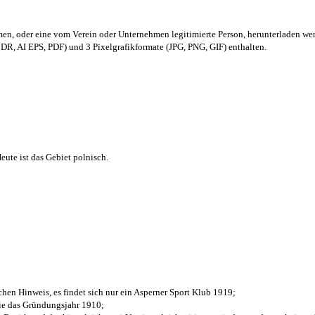
men,
oder eine vom Verein oder Unternehmen legitimierte Person,
herunterladen we
R, AI EPS, PDF) und 3 Pixelgrafikformate (JPG, PNG, GIF) enthalten.
ute ist das Gebiet polnisch.
chen Hinweis, es findet sich nur ein Asperner Sport Klub 1919
;
die das Gründungsjahr 1910
;