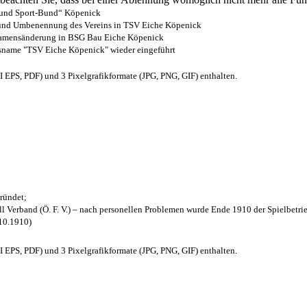
- und Sport-Bund“ Köpenick
z und Umbenennung des Vereins in TSV Eiche Köpenick
 Namensänderung in BSG Bau Eiche Köpenick
nsname "TSV Eiche Köpenick" wieder eingeführt
EPS, PDF) und 3 Pixelgrafikformate (JPG, PNG, GIF) enthalten.
ründet;
l Verband (Ö. F. V.) – nach personellen Problemen wurde Ende 1910 der Spielbetri
.10.1910)
EPS, PDF) und 3 Pixelgrafikformate (JPG, PNG, GIF) enthalten.