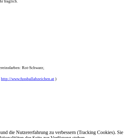
r fraglich.
reinsfarben: Rot-Schwarz;
:
http://www.fussballabzeichen.at
)
e und die Nutzererfahrung zu verbessern (Tracking Cookies). Sie
tionalitäten der Seite zur Verfügung stehen.