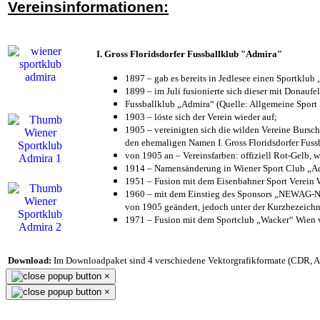
Vereinsinformationen:
I. Gross Floridsdorfer Fussballklub "Admira"
1897 – gab es bereits in Jedlesee einen Sportklub
1899 – im Juli fusionierte sich dieser mit Donaufel
Fussballklub „Admira“ (Quelle: Allgemeine Sport
1903 – löste sich der Verein wieder auf;
1905 – vereinigten sich die wilden Vereine Bursc
den ehemaligen Namen I. Gross Floridsdorfer Fus
von 1905 an – Vereinsfarben: offiziell Rot-Gelb, 
1914 – Namensänderung in Wiener Sport Club „Admi
1951 – Fusion mit dem Eisenbahner Sport Verein
1960 – mit dem Einstieg des Sponsors „NEWAG-NI
von 1905 geändert, jedoch unter der Kurzbezeich
1971 – Fusion mit dem Sportclub „Wacker“ Wien
Download:
Im Downloadpaket sind 4 verschiedene Vektorgrafikformate (CDR, AI 
×
×