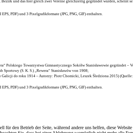
. Bezirk und das hier gleich zwei Vereine gleichzeitig gegründet wurden, scheint seh
EPS, PDF) und 3 Pixelgrafikformate (JPG, PNG, GIF) enthalten.
a“ Polskiego Towarzystwa Gimnastycznego Sokółw Stanisławowie gegründet – Ve
b Sportowy (S. K. S.) „Rewera“ Stanisławów von 1908;
w Galicji do roku 1914 – Autorzy: Piotr Chomicki, Leszek Śledziona 2015) (Quelle
EPS, PDF) und 3 Pixelgrafikformate (JPG, PNG, GIF) enthalten.
ell für den Betrieb der Seite, während andere uns helfen, diese Websit
 beachten Sie, dass bei einer Ablehnung womöglich nicht mehr alle Funk