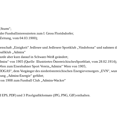
 „Sturm“;
der Fussballinteressierten zum I. Gross Floridsdorfer
;
 Zeitung, vom 04.03.1900);
henschaft „Einigkeit“ Jedlesee und Jedleseer Sportklub „Vindobona“ und nahmen d
sballklub „Admira“
wurde aber kurz darauf in Schwarz-Weiß geändert;
ra“ von 1905 (Quelle: Illustriertes ÖsterreichischesSportblatt, vom 28.02.1914);
 Wien zum Eisenbahner Sport Verein„Admira“ Wien von 1905;
OGAS“, dem Vorgänger des niederösterreichischen Energieversorgers „EVN“, wurde
nung „Admira-Energie“ geführt;
 von 1908 zum Fussball Club „Admira-Wacker“
EPS, PDF) und 3 Pixelgrafikformate (JPG, PNG, GIF) enthalten.