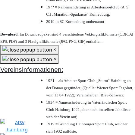
19?? = Namensänderung in Arbeitersportclub (A. S.
C.) „Marathon-Sparkasse“ Korneuburg;
2019 in SC Korneuburg umbenannt
Download:
Im Downloadpaket sind 4 verschiedene Vektorgrafikformate (CDR, AI
EPS, PDF) und 3 Pixelgrafikformate (JPG, PNG, GIF) enthalten.
×
×
Vereinsinformationen:
1921 = als Arbeiter Sport Club „Sturm“ Hainburg an
der Donau gegründet; (Quelle: Wiener Sport Tagblatt,
vom 13.04.1922); Vereinsfarben: Blau-Schwarz;
1934 = Namensänderung in Vaterländischer Sport
Club Hainburg 1921, aber noch im selben Jahr löste
sich der Verein auf;
1919 = Gründung Hainburger Sport Club, welcher
sich 1932 auflöste;