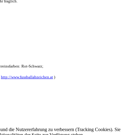
r fraglich.
reinsfarben: Rot-Schwarz;
:
http://www.fussballabzeichen.at
)
e und die Nutzererfahrung zu verbessern (Tracking Cookies). Sie
tionalitäten der Seite zur Verfügung stehen.