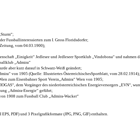
 „Sturm“;
der Fussballinteressierten zum I. Gross Floridsdorfer
;
 Zeitung, vom 04.03.1900);
henschaft „Einigkeit“ Jedlesee und Jedleseer Sportklub „Vindobona“ und nahmen d
sballklub „Admira“
wurde aber kurz darauf in Schwarz-Weiß geändert;
ra“ von 1905 (Quelle: Illustriertes ÖsterreichischesSportblatt, vom 28.02.1914);
 Wien zum Eisenbahner Sport Verein„Admira“ Wien von 1905;
OGAS“, dem Vorgänger des niederösterreichischen Energieversorgers „EVN“, wurde
nung „Admira-Energie“ geführt;
 von 1908 zum Fussball Club „Admira-Wacker“
EPS, PDF) und 3 Pixelgrafikformate (JPG, PNG, GIF) enthalten.