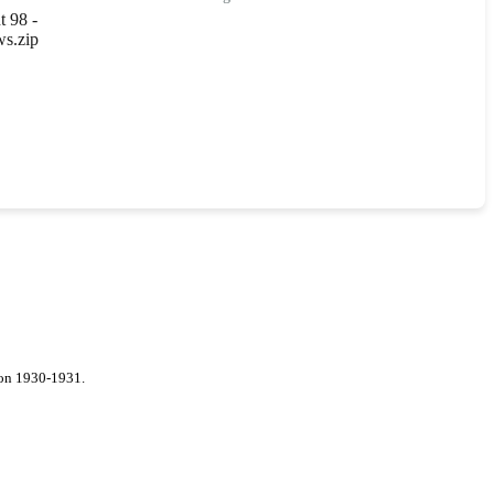
 98 -
s.zip
von 1930-1931.