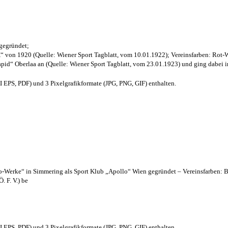
 gegründet;
“ von 1920 (Quelle: Wiener Sport Tagblatt, vom 10.01.1922); Vereinsfarben: Rot-
pid“ Oberlaa an (Quelle: Wiener Sport Tagblatt, vom 23.01.1923) und ging dabei i
EPS, PDF) und 3 Pixelgrafikformate (JPG, PNG, GIF) enthalten.
lo-Werke“ in Simmering als Sport Klub „Apollo“ Wien gegründet – Vereinsfarben: 
. F. V.) be
EPS, PDF) und 3 Pixelgrafikformate (JPG, PNG, GIF) enthalten.