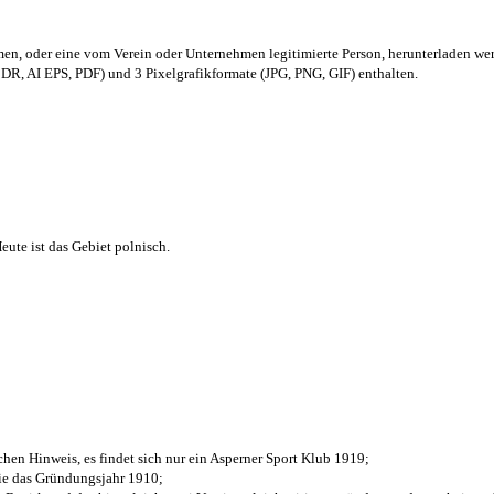
men,
oder eine vom Verein oder Unternehmen legitimierte Person,
herunterladen we
R, AI EPS, PDF) und 3 Pixelgrafikformate (JPG, PNG, GIF) enthalten.
ute ist das Gebiet polnisch.
chen Hinweis, es findet sich nur ein Asperner Sport Klub 1919
;
die das Gründungsjahr 1910
;