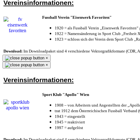
Vereinsinformationen:
Fussball Verein "Eisenwerk Favoriten"
1920 = als Fussball Verein „Eisenwerk Favoriten“
1922 = Namensänderung in Sport Club „Freiheit X
1923 = schloss sich der Verein dem Sport Club „Ra
Download:
Im Downloadpaket sind 4 verschiedene Vektorgrafikformate (CDR, AI 
×
×
Vereinsinformationen:
Sport Klub "Apollo" Wien
1908 – von Arbeitern und Angestellten der „Apol
trat 1912 dem Österreichischen Fussball Verband (Ö
1943 = eingestellt
1945 = reaktiviert
1997 = aufgelöst
Download:
Im Downloadpaket sind 4 verschiedene Vektorgrafikformate (CDR, AI 