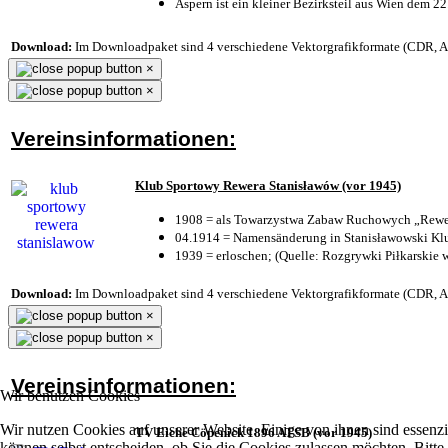
Aspern ist ein kleiner Bezirksteil aus Wien dem 22
Download:
Im Downloadpaket sind 4 verschiedene Vektorgrafikformate (CDR, AI 
×
×
Vereinsinformationen:
Klub Sportowy Rewera Stanisławów (vor 1945)
1908 = als Towarzystwa Zabaw Ruchowych „Rewer
04.1914 = Namensänderung in Stanisławowski Klu
1939 = erloschen; (Quelle: Rozgrywki Piłkarskie 
Download:
Im Downloadpaket sind 4 verschiedene Vektorgrafikformate (CDR, AI 
×
×
Vereinsinformationen:
Wir benutzen Cookies
Wir nutzen Cookies auf unserer Website. Einige von ihnen sind essenzi
TV Eiche Cöpenick 1896 ATSB (vor 1945)
können selbst entscheiden, ob Sie die Cookies zulassen möchten. Bitte