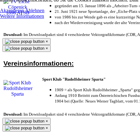
gegründet am 15. Januar 1896 als „Arbeiter-Turn
Akzeptieren
Ablehnen
21. Juni 1921 neue Sportanlage, der „Eiche-Plat
Weitere Informationen
von 1986 bis zur Wende gab es eine kurzzeitige
nach der Wiedervereinigung wurde der alte Verei
Download:
Im Downloadpaket sind 4 verschiedene Vektorgrafikformate (CDR, AI 
×
×
Vereinsinformationen:
Sport Klub "Rudolfsheimer Sparta"
1909 = als Sport Klub Rudolfsheimer „Sparta“ geg
Anfang 1910 Beitritt zum Österreichischen Fussbal
1904 bei (Quelle: Neues Wiener Tagblatt, vom 01
Download:
Im Downloadpaket sind 4 verschiedene Vektorgrafikformate (CDR, AI 
×
×