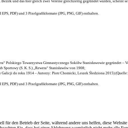
. Bezirk und das hier gleich zwei Vereine gleichzeitig gegründet wurden, scheint seh
EPS, PDF) und 3 Pixelgrafikformate (JPG, PNG, GIF) enthalten.
a“ Polskiego Towarzystwa Gimnastycznego Sokółw Stanisławowie gegründet – Ve
b Sportowy (S. K. S.) „Rewera“ Stanisławów von 1908;
w Galicji do roku 1914 – Autorzy: Piotr Chomicki, Leszek Śledziona 2015) (Quelle
EPS, PDF) und 3 Pixelgrafikformate (JPG, PNG, GIF) enthalten.
ell für den Betrieb der Seite, während andere uns helfen, diese Websit
 beachten Sie, dass bei einer Ablehnung womöglich nicht mehr alle Funk