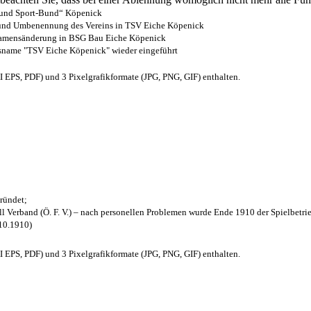
- und Sport-Bund“ Köpenick
z und Umbenennung des Vereins in TSV Eiche Köpenick
 Namensänderung in BSG Bau Eiche Köpenick
nsname "TSV Eiche Köpenick" wieder eingeführt
EPS, PDF) und 3 Pixelgrafikformate (JPG, PNG, GIF) enthalten.
ründet;
l Verband (Ö. F. V.) – nach personellen Problemen wurde Ende 1910 der Spielbetri
.10.1910)
EPS, PDF) und 3 Pixelgrafikformate (JPG, PNG, GIF) enthalten.