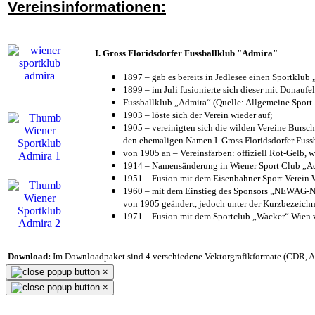
Vereinsinformationen:
I. Gross Floridsdorfer Fussballklub "Admira"
1897 – gab es bereits in Jedlesee einen Sportklub
1899 – im Juli fusionierte sich dieser mit Donaufel
Fussballklub „Admira“ (Quelle: Allgemeine Sport
1903 – löste sich der Verein wieder auf;
1905 – vereinigten sich die wilden Vereine Bursc
den ehemaligen Namen I. Gross Floridsdorfer Fus
von 1905 an – Vereinsfarben: offiziell Rot-Gelb, 
1914 – Namensänderung in Wiener Sport Club „Admi
1951 – Fusion mit dem Eisenbahner Sport Verein
1960 – mit dem Einstieg des Sponsors „NEWAG-NI
von 1905 geändert, jedoch unter der Kurzbezeich
1971 – Fusion mit dem Sportclub „Wacker“ Wien
Download:
Im Downloadpaket sind 4 verschiedene Vektorgrafikformate (CDR, AI 
×
×