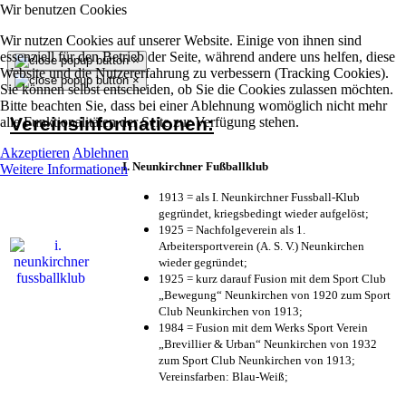
Wir benutzen Cookies
Wir nutzen Cookies auf unserer Website. Einige von ihnen sind
essenziell für den Betrieb der Seite, während andere uns helfen, diese
×
Website und die Nutzererfahrung zu verbessern (Tracking Cookies).
×
Sie können selbst entscheiden, ob Sie die Cookies zulassen möchten.
Bitte beachten Sie, dass bei einer Ablehnung womöglich nicht mehr
Vereinsinformationen:
alle Funktionalitäten der Seite zur Verfügung stehen.
Akzeptieren
Ablehnen
I. Neunkirchner Fußballklub
Weitere Informationen
1913 = als I. Neunkirchner Fussball-Klub
gegründet, kriegsbedingt wieder aufgelöst;
1925 = Nachfolgeverein als 1.
Arbeitersportverein (A. S. V.) Neunkirchen
wieder gegründet;
1925 = kurz darauf Fusion mit dem Sport Club
„Bewegung“ Neunkirchen von 1920 zum Sport
Club Neunkirchen von 1913;
1984 = Fusion mit dem Werks Sport Verein
„Brevillier & Urban“ Neunkirchen von 1932
zum Sport Club Neunkirchen von 1913;
Vereinsfarben: Blau-Weiß;