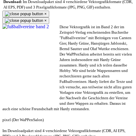
Download:
Im Downloadpaket sind 4 verschiedene Vektorgrafikformate (CDR,
AI EPS, PDF) und 3 Pixelgrafikformate (JPG, PNG, GIF) enthalten.
×
×
Diese Vektorgrafik ist im Band 2 der im
Zeitspiel-Verlag erscheinenden Buchreihe
"Fußballvereine" mit Beiträgen von Carsten
Gier, Hardy Grüne, Hansjürgen Jablonski,
Bernd Sautter und Olaf Wuttke erschienen.
Der WaPPenSalon arbeitet bereits seit vielen
Jahren insbesondere mit Hardy Grüne
zusammen. Hardy und ich teilen dasselbe
Hobby. Wir sind beide Wappennarren und
recherchieren gerne nach alten
Fußballvereinen. Hardy liefert die Texte und
ich versuche, aus teilweise nicht allzu guten
Vorlagen eine Vektorgrafik zu erstellen, um
der Nachwelt die Geschichten der Vereine
und ihrer Wappen zu erhalten. Daraus ist
auch eine schöne Freundschaft mit Hardy entstanden.
pixel (Der WaPPenSalon)
Im Downloadpaket sind 4 verschiedene Vektorgrafikformate (CDR, AI EPS,