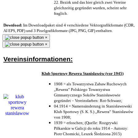
22. Bezirk und das hier gleich zwei Vereine
gleichzeitig gegründet wurden, scheint sehr
fraglich.
Download:
Im Downloadpaket sind 4 verschiedene Vektorgrafikformate (CDR,
AI EPS, PDF) und 3 Pixelgrafikformate (JPG, PNG, GIF) enthalten.
×
×
Vereinsinformationen:
Klub Sportowy Rewera Stanisławów (vor 1945)
1908 = als Towarzystwa Zabaw Ruchowych
„Rewera“ Polskiego Towarzystwa
Gimnastycznego Sokółw Stanisławowie
gegründet – Vereinsfarben: Rot-Schwarz;
04.1914 = Namensänderung in Stanisławowski
Klub Sportowy (S. K. S.) „Rewera“ Stanisławów
von 1908;
1939 = erloschen; (Quelle: Rozgrywki
Piłkarskie w Galicji do roku 1914 – Autorzy:
Piotr Chomicki, Leszek Śledziona 2015)