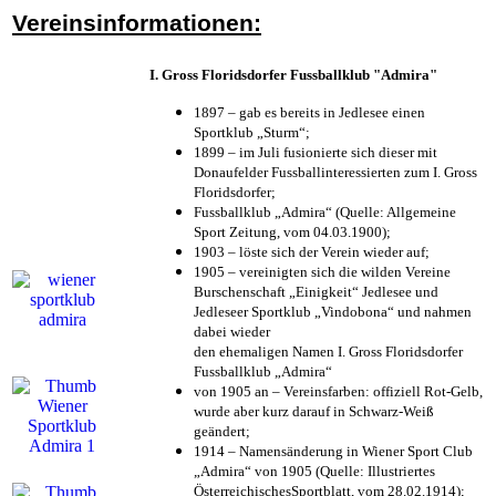
Vereinsinformationen:
I. Gross Floridsdorfer Fussballklub "Admira"
1897 – gab es bereits in Jedlesee einen
Sportklub „Sturm“;
1899 – im Juli fusionierte sich dieser mit
Donaufelder Fussballinteressierten zum I. Gross
Floridsdorfer
;
Fussballklub „Admira“ (Quelle: Allgemeine
Sport Zeitung, vom 04.03.1900);
1903 – löste sich der Verein wieder auf;
1905 – vereinigten sich die wilden Vereine
Burschenschaft „Einigkeit“ Jedlesee und
Jedleseer Sportklub „Vindobona“ und nahmen
dabei wieder
den ehemaligen Namen I. Gross Floridsdorfer
Fussballklub „Admira“
von 1905 an – Vereinsfarben: offiziell Rot-Gelb,
wurde aber kurz darauf in Schwarz-Weiß
geändert;
1914 – Namensänderung in Wiener Sport Club
„Admira“ von 1905 (Quelle: Illustriertes
ÖsterreichischesSportblatt, vom 28.02.1914);