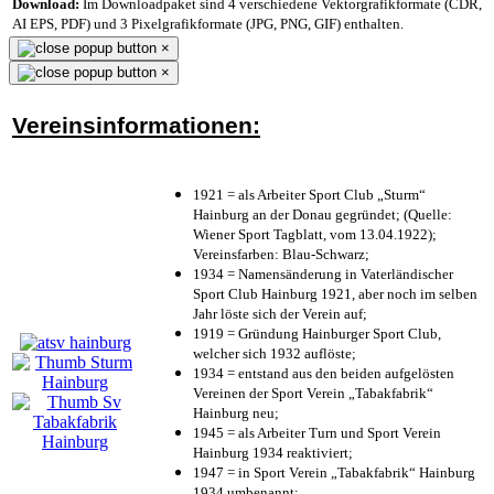
Download:
Im Downloadpaket sind 4 verschiedene Vektorgrafikformate (CDR,
AI EPS, PDF) und 3 Pixelgrafikformate (JPG, PNG, GIF) enthalten.
×
×
Vereinsinformationen:
1921 = als Arbeiter Sport Club „Sturm“
Hainburg an der Donau gegründet; (Quelle:
Wiener Sport Tagblatt, vom 13.04.1922);
Vereinsfarben: Blau-Schwarz;
1934 = Namensänderung in Vaterländischer
Sport Club Hainburg 1921, aber noch im selben
Jahr löste sich der Verein auf;
1919 = Gründung Hainburger Sport Club,
welcher sich 1932 auflöste;
1934 = entstand aus den beiden aufgelösten
Vereinen der Sport Verein „Tabakfabrik“
Hainburg neu;
1945 = als Arbeiter Turn und Sport Verein
Hainburg 1934 reaktiviert;
1947 = in Sport Verein „Tabakfabrik“ Hainburg
1934 umbenannt;