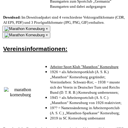
Baumgarten zum Sportclub „Germania“
Baumgarten und dabei aufgegangen
Download:
Im Downloadpaket sind 4 verschiedene Vektorgrafikformate (CDR,
AI EPS, PDF) und 3 Pixelgrafikformate (JPG, PNG, GIF) enthalten.
×
×
Vereinsinformationen:
Arbeiter Sport Klub "Marathon" Korneuburg
1926 = als Arbeitersportklub (A. S. K.)
„Marathon“ Korneuburg gegründet;
Vereinsfarben: Schwarz-Rot; – 1938 = musste
sich der Verein in Deutscher Turn und Reichs
Bund (D. T. R. B.) Korneuburg umbenennen;
1945 = als Arbeitersportclub (A. S. C.)
„Marathon“ Korneuburg von 1926 reaktiviert;
19?? = Namensänderung in Arbeitersportclub
(A. S. C.) „Marathon-Sparkasse“ Korneuburg;
2019 in SC Korneuburg umbenannt