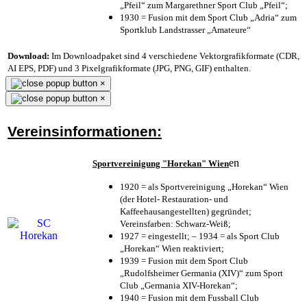
„Pfeil“ zum Margarethner Sport Club „Pfeil“;
1930 = Fusion mit dem Sport Club „Adria“ zum
Sportklub Landstrasser „Amateure“
Download:
Im Downloadpaket sind 4 verschiedene Vektorgrafikformate (CDR,
AI EPS, PDF) und 3 Pixelgrafikformate (JPG, PNG, GIF) enthalten.
×
×
Vereinsinformationen:
en
Sportvereinigung "Horekan" Wien
1920 = als Sportvereinigung „Horekan“ Wien
(der Hotel- Restauration- und
Kaffeehausangestellten) gegründet;
Vereinsfarben: Schwarz-Weiß;
1927 = eingestellt; – 1934 = als Sport Club
„Horekan“ Wien reaktiviert;
1939 = Fusion mit dem Sport Club
„Rudolfsheimer Germania (XIV)“ zum Sport
Club „Germania XIV-Horekan“;
1940 = Fusion mit dem Fussball Club