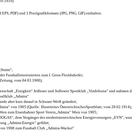
.10.1910)
EPS, PDF) und 3 Pixelgrafikformate (JPG, PNG, GIF) enthalten.
 „Sturm“;
der Fussballinteressierten zum I. Gross Floridsdorfer
;
 Zeitung, vom 04.03.1900);
henschaft „Einigkeit“ Jedlesee und Jedleseer Sportklub „Vindobona“ und nahmen d
sballklub „Admira“
wurde aber kurz darauf in Schwarz-Weiß geändert;
ra“ von 1905 (Quelle: Illustriertes ÖsterreichischesSportblatt, vom 28.02.1914);
 Wien zum Eisenbahner Sport Verein„Admira“ Wien von 1905;
OGAS“, dem Vorgänger des niederösterreichischen Energieversorgers „EVN“, wurde
nung „Admira-Energie“ geführt;
 von 1908 zum Fussball Club „Admira-Wacker“