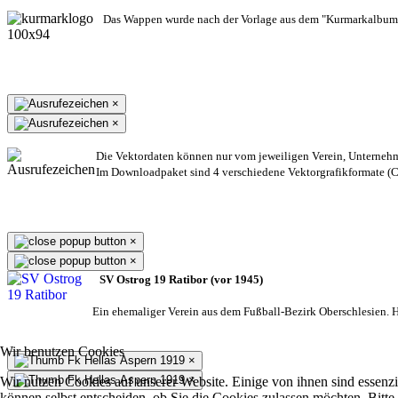
Das Wappen wurde nach der Vorlage aus dem "Kurmarkalbum"
×
×
Die Vektordaten können nur vom jeweiligen Verein, Unterneh
Im Downloadpaket sind 4 verschiedene Vektorgrafikformate (CD
×
×
SV Ostrog 19 Ratibor (vor 1945)
Ein ehemaliger Verein aus dem Fußball-Bezirk Oberschlesien. He
Wir benutzen Cookies
×
×
Wir nutzen Cookies auf unserer Website. Einige von ihnen sind essenzi
können selbst entscheiden, ob Sie die Cookies zulassen möchten. Bitte