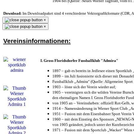
1904 bei (Quelle: Neues Wiener Tagblatt, vom 01
Download:
Im Downloadpaket sind 4 verschiedene Vektorgrafikformate (CDR, AI 
×
×
Vereinsinformationen:
I. Gross Floridsdorfer Fussballklub "Admira"
1897 – gab es bereits in Jedlesee einen Sportklub
1899 – im Juli fusionierte sich dieser mit Donaufel
Fussballklub „Admira“ (Quelle: Allgemeine Sport
1903 – löste sich der Verein wieder auf;
1905 – vereinigten sich die wilden Vereine Bursc
den ehemaligen Namen I. Gross Floridsdorfer Fus
von 1905 an – Vereinsfarben: offiziell Rot-Gelb, 
1914 – Namensänderung in Wiener Sport Club „Admi
1951 – Fusion mit dem Eisenbahner Sport Verein
1960 – mit dem Einstieg des Sponsors „NEWAG-NI
von 1905 geändert, jedoch unter der Kurzbezeich
1971 – Fusion mit dem Sportclub „Wacker“ Wien