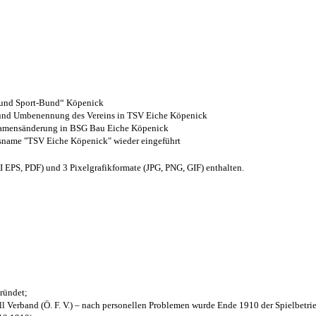
- und Sport-Bund“ Köpenick
z und Umbenennung des Vereins in TSV Eiche Köpenick
 Namensänderung in BSG Bau Eiche Köpenick
nsname "TSV Eiche Köpenick" wieder eingeführt
EPS, PDF) und 3 Pixelgrafikformate (JPG, PNG, GIF) enthalten.
ründet;
l Verband (Ö. F. V.) – nach personellen Problemen wurde Ende 1910 der Spielbetri