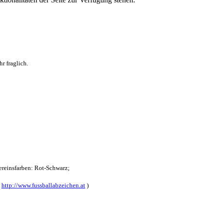
r fraglich.
reinsfarben: Rot-Schwarz;
:
http://www.fussballabzeichen.at
)