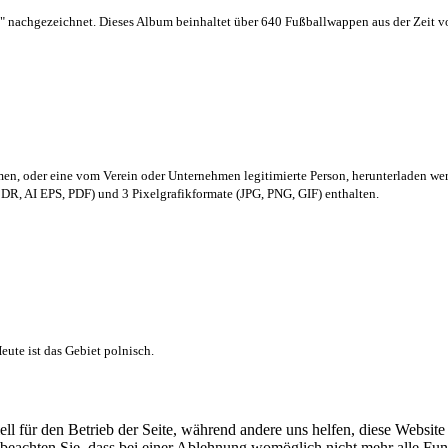
 nachgezeichnet. Dieses Album beinhaltet über 640 Fußballwappen aus der Zeit 
men,
oder eine vom Verein oder Unternehmen legitimierte Person,
herunterladen we
R, AI EPS, PDF) und 3 Pixelgrafikformate (JPG, PNG, GIF) enthalten.
ute ist das Gebiet polnisch.
ell für den Betrieb der Seite, während andere uns helfen, diese Websit
 beachten Sie, dass bei einer Ablehnung womöglich nicht mehr alle Funk