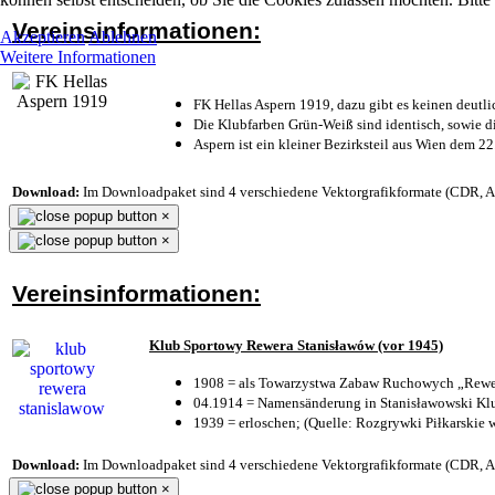
Vereinsinformationen:
Akzeptieren
Ablehnen
Weitere Informationen
FK Hellas Aspern 1919, dazu gibt es keinen deutli
Die Klubfarben Grün-Weiß sind identisch, sowie 
Aspern ist ein kleiner Bezirksteil aus Wien dem 22
Download:
Im Downloadpaket sind 4 verschiedene Vektorgrafikformate (CDR, AI 
×
×
Vereinsinformationen:
Klub Sportowy Rewera Stanisławów (vor 1945)
1908 = als Towarzystwa Zabaw Ruchowych „Rewer
04.1914 = Namensänderung in Stanisławowski Klu
1939 = erloschen; (Quelle: Rozgrywki Piłkarskie 
Download:
Im Downloadpaket sind 4 verschiedene Vektorgrafikformate (CDR, AI 
×