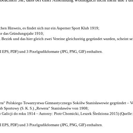
chen Hinweis, es findet sich nur ein Asperner Sport Klub 1919
;
die das Gründungsjahr 1910
;
. Bezirk und das hier gleich zwei Vereine gleichzeitig gegründet wurden, scheint seh
EPS, PDF) und 3 Pixelgrafikformate (JPG, PNG, GIF) enthalten.
a“ Polskiego Towarzystwa Gimnastycznego Sokółw Stanisławowie gegründet – Ve
b Sportowy (S. K. S.) „Rewera“ Stanisławów von 1908;
w Galicji do roku 1914 – Autorzy: Piotr Chomicki, Leszek Śledziona 2015) (Quelle
EPS, PDF) und 3 Pixelgrafikformate (JPG, PNG, GIF) enthalten.