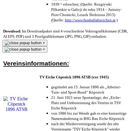
1939 = erloschen; (Quelle: Rozgrywki
Piłkarskie w Galicji do roku 1914 – Autorzy:
Piotr Chomicki, Leszek Śledziona 2015)
(Quelle:
http://www.fussballabzeichen.at
)
Download:
Im Downloadpaket sind 4 verschiedene Vektorgrafikformate (CDR,
AI EPS, PDF) und 3 Pixelgrafikformate (JPG, PNG, GIF) enthalten.
×
×
Vereinsinformationen:
TV Eiche Cöpenick 1896 ATSB (vor 1945)
gegründet am 15. Januar 1896 als „Arbeiter-
Turn- und Sport-Bund“ Köpenick
21. Juni 1921 neue Sportanlage, der „Eiche-
Platz und Umbenennung des Vereins in TSV
Eiche Köpenick
von 1986 bis zur Wende gab es eine kurzzeitige
Namensänderung in BSG Bau Eiche Köpenick
nach der Wiedervereinigung wurde der alte
Vereinsname "TSV Eiche Köpenick" wieder