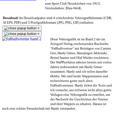
zum Sport Club Neunkirchen von 1913;
Vereinsfarben: Blau-Weiß;
Download:
Im Downloadpaket sind 4 verschiedene Vektorgrafikformate (CDR,
AI EPS, PDF) und 3 Pixelgrafikformate (JPG, PNG, GIF) enthalten.
×
×
Diese Vektorgrafik ist im Band 2 der im
Zeitspiel-Verlag erscheinenden Buchreihe
"Fußballvereine" mit Beiträgen von Carsten
Gier, Hardy Grüne, Hansjürgen Jablonski,
Bernd Sautter und Olaf Wuttke erschienen.
Der WaPPenSalon arbeitet bereits seit vielen
Jahren insbesondere mit Hardy Grüne
zusammen. Hardy und ich teilen dasselbe
Hobby. Wir sind beide Wappennarren und
recherchieren gerne nach alten
Fußballvereinen. Hardy liefert die Texte und
ich versuche, aus teilweise nicht allzu guten
Vorlagen eine Vektorgrafik zu erstellen, um
der Nachwelt die Geschichten der Vereine
und ihrer Wappen zu erhalten. Daraus ist
auch eine schöne Freundschaft mit Hardy entstanden.