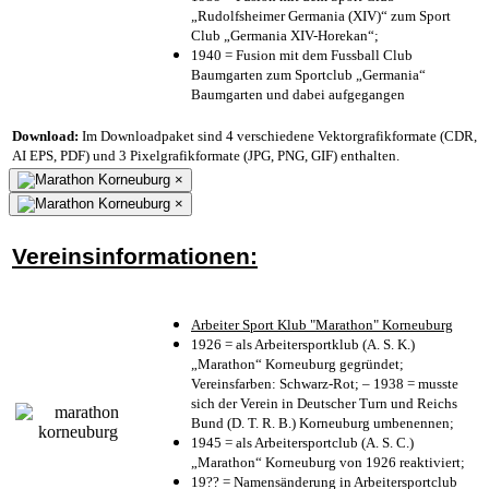
„Rudolfsheimer Germania (XIV)“ zum Sport
Club „Germania XIV-Horekan“;
1940 = Fusion mit dem Fussball Club
Baumgarten zum Sportclub „Germania“
Baumgarten und dabei aufgegangen
Download:
Im Downloadpaket sind 4 verschiedene Vektorgrafikformate (CDR,
AI EPS, PDF) und 3 Pixelgrafikformate (JPG, PNG, GIF) enthalten.
×
×
Vereinsinformationen:
Arbeiter Sport Klub "Marathon" Korneuburg
1926 = als Arbeitersportklub (A. S. K.)
„Marathon“ Korneuburg gegründet;
Vereinsfarben: Schwarz-Rot; – 1938 = musste
sich der Verein in Deutscher Turn und Reichs
Bund (D. T. R. B.) Korneuburg umbenennen;
1945 = als Arbeitersportclub (A. S. C.)
„Marathon“ Korneuburg von 1926 reaktiviert;
19?? = Namensänderung in Arbeitersportclub