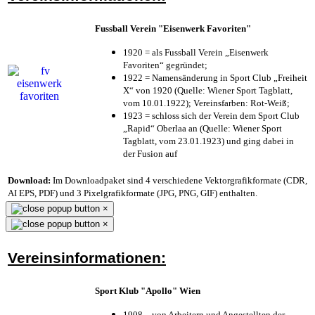
Fussball Verein "Eisenwerk Favoriten"
1920 = als Fussball Verein „Eisenwerk
Favoriten“ gegründet;
1922 = Namensänderung in Sport Club „Freiheit
X“ von 1920 (Quelle: Wiener Sport Tagblatt,
vom 10.01.1922); Vereinsfarben: Rot-Weiß;
1923 = schloss sich der Verein dem Sport Club
„Rapid“ Oberlaa an (Quelle: Wiener Sport
Tagblatt, vom 23.01.1923) und ging dabei in
der Fusion auf
Download:
Im Downloadpaket sind 4 verschiedene Vektorgrafikformate (CDR,
AI EPS, PDF) und 3 Pixelgrafikformate (JPG, PNG, GIF) enthalten.
×
×
Vereinsinformationen:
Sport Klub "Apollo" Wien
1908 – von Arbeitern und Angestellten der