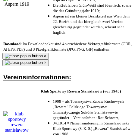
Die Klubfarben Grün-Weiß sind identisch, sowie
die das Gründungsjahr 1910
;
Aspern ist ein kleiner Bezirksteil aus Wien dem
22. Bezirk und das hier gleich zwei Vereine
gleichzeitig gegründet wurden, scheint sehr
fraglich.
Download:
Im Downloadpaket sind 4 verschiedene Vektorgrafikformate (CDR,
AI EPS, PDF) und 3 Pixelgrafikformate (JPG, PNG, GIF) enthalten.
×
×
Vereinsinformationen:
Klub Sportowy Rewera Stanisławów (vor 1945)
1908 = als Towarzystwa Zabaw Ruchowych
„Rewera“ Polskiego Towarzystwa
Gimnastycznego Sokółw Stanisławowie
gegründet – Vereinsfarben: Rot-Schwarz;
04.1914 = Namensänderung in Stanisławowski
Klub Sportowy (S. K. S.) „Rewera“ Stanisławów
von 1908;