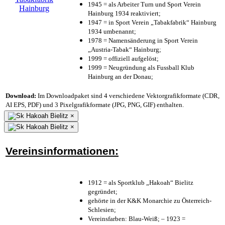
1945 = als Arbeiter Turn und Sport Verein
Hainburg 1934 reaktiviert;
1947 = in Sport Verein „Tabakfabrik“ Hainburg
1934 umbenannt;
1978 = Namensänderung in Sport Verein
„Austria-Tabak“ Hainburg;
1999 = offiziell aufgelöst;
1999 = Neugründung als Fussball Klub
Hainburg an der Donau;
Download:
Im Downloadpaket sind 4 verschiedene Vektorgrafikformate (CDR,
AI EPS, PDF) und 3 Pixelgrafikformate (JPG, PNG, GIF) enthalten.
×
×
Vereinsinformationen:
1912 = als Sportklub „Hakoah“ Bielitz
gegründet;
gehörte in der K&K Monarchie zu Österreich-
Schlesien;
Vereinsfarben: Blau-Weiß; – 1923 =