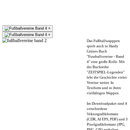
×
×
Das Fußballwapppen
spielt auch in Hardy
Grünes Buch
"Fussballvereine - Band
4" eine große Rolle. Mit
der Buchreihe
"ZEITSPIEL-Legenden"
lebt die Geschichte vieler
Vereine weiter. In
Textform und in ihren
vielfältigen Wappen.
Im Downloadpaket sind 4
verschiedene
Vektorgrafikformate
(CDR, AI EPS, PDF) und 3
Pixelgrafikformate (JPG,
PNG, GIF) enthalten.