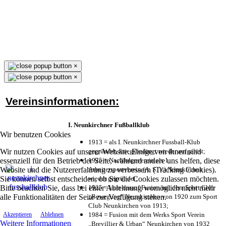
×
×
Vereinsinformationen:
I. Neunkirchner Fußballklub
Wir benutzen Cookies
1913 = als I. Neunkirchner Fussball-Klub
Wir nutzen Cookies auf unserer Website. Einige von ihnen sind
gegründet, kriegsbedingt wieder aufgelöst;
essenziell für den Betrieb der Seite, während andere uns helfen, diese
1925 = Nachfolgeverein als 1.
Website und die Nutzererfahrung zu verbessern (Tracking Cookies).
Arbeitersportverein (A. S. V.) Neunkirchen
Sie können selbst entscheiden, ob Sie die Cookies zulassen möchten.
wieder gegründet;
Bitte beachten Sie, dass bei einer Ablehnung womöglich nicht mehr
1925 = kurz darauf Fusion mit dem Sport Club
alle Funktionalitäten der Seite zur Verfügung stehen.
„Bewegung“ Neunkirchen von 1920 zum Sport
Club Neunkirchen von 1913;
1984 = Fusion mit dem Werks Sport Verein
Akzeptieren
Ablehnen
Weitere Informationen
„Brevillier & Urban“ Neunkirchen von 1932