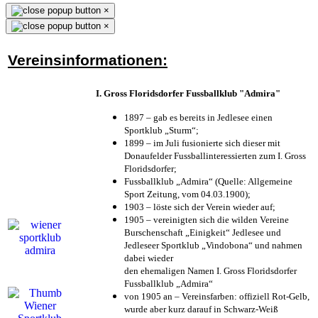
×
×
Vereinsinformationen:
I. Gross Floridsdorfer Fussballklub "Admira"
1897 – gab es bereits in Jedlesee einen
Sportklub „Sturm“;
1899 – im Juli fusionierte sich dieser mit
Donaufelder Fussballinteressierten zum I. Gross
Floridsdorfer
;
Fussballklub „Admira“ (Quelle: Allgemeine
Sport Zeitung, vom 04.03.1900);
1903 – löste sich der Verein wieder auf;
1905 – vereinigten sich die wilden Vereine
Burschenschaft „Einigkeit“ Jedlesee und
Jedleseer Sportklub „Vindobona“ und nahmen
dabei wieder
den ehemaligen Namen I. Gross Floridsdorfer
Fussballklub „Admira“
von 1905 an – Vereinsfarben: offiziell Rot-Gelb,
wurde aber kurz darauf in Schwarz-Weiß