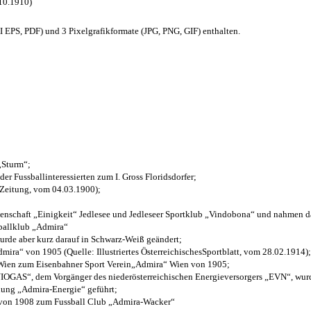
.10.1910)
EPS, PDF) und 3 Pixelgrafikformate (JPG, PNG, GIF) enthalten.
 „Sturm“;
der Fussballinteressierten zum I. Gross Floridsdorfer
;
 Zeitung, vom 04.03.1900);
henschaft „Einigkeit“ Jedlesee und Jedleseer Sportklub „Vindobona“ und nahmen d
sballklub „Admira“
wurde aber kurz darauf in Schwarz-Weiß geändert;
ra“ von 1905 (Quelle: Illustriertes ÖsterreichischesSportblatt, vom 28.02.1914);
 Wien zum Eisenbahner Sport Verein„Admira“ Wien von 1905;
OGAS“, dem Vorgänger des niederösterreichischen Energieversorgers „EVN“, wurde
nung „Admira-Energie“ geführt;
 von 1908 zum Fussball Club „Admira-Wacker“