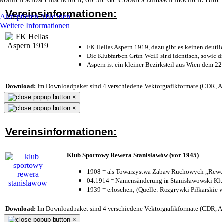
Vereinsinformationen:
Akzeptieren
Ablehnen
Weitere Informationen
FK Hellas Aspern 1919, dazu gibt es keinen deutli
Die Klubfarben Grün-Weiß sind identisch, sowie 
Aspern ist ein kleiner Bezirksteil aus Wien dem 22
Download:
Im Downloadpaket sind 4 verschiedene Vektorgrafikformate (CDR, AI 
×
×
Vereinsinformationen:
Klub Sportowy Rewera Stanisławów (vor 1945)
1908 = als Towarzystwa Zabaw Ruchowych „Rewer
04.1914 = Namensänderung in Stanisławowski Klu
1939 = erloschen; (Quelle: Rozgrywki Piłkarskie 
Download:
Im Downloadpaket sind 4 verschiedene Vektorgrafikformate (CDR, AI 
×