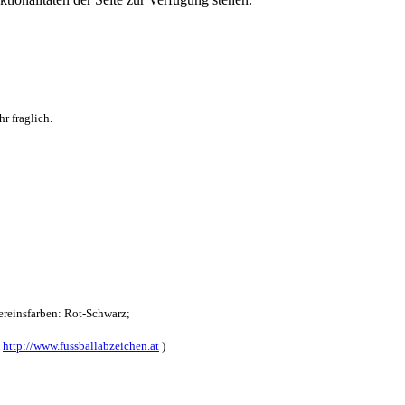
r fraglich.
reinsfarben: Rot-Schwarz;
:
http://www.fussballabzeichen.at
)