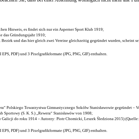
chen Hinweis, es findet sich nur ein Asperner Sport Klub 1919
;
die das Gründungsjahr 1910
;
. Bezirk und das hier gleich zwei Vereine gleichzeitig gegründet wurden, scheint seh
EPS, PDF) und 3 Pixelgrafikformate (JPG, PNG, GIF) enthalten.
a“ Polskiego Towarzystwa Gimnastycznego Sokółw Stanisławowie gegründet – Ve
b Sportowy (S. K. S.) „Rewera“ Stanisławów von 1908;
w Galicji do roku 1914 – Autorzy: Piotr Chomicki, Leszek Śledziona 2015) (Quelle
EPS, PDF) und 3 Pixelgrafikformate (JPG, PNG, GIF) enthalten.