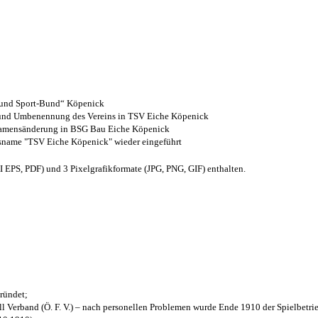
- und Sport-Bund“ Köpenick
z und Umbenennung des Vereins in TSV Eiche Köpenick
 Namensänderung in BSG Bau Eiche Köpenick
nsname "TSV Eiche Köpenick" wieder eingeführt
EPS, PDF) und 3 Pixelgrafikformate (JPG, PNG, GIF) enthalten.
ründet;
l Verband (Ö. F. V.) – nach personellen Problemen wurde Ende 1910 der Spielbetri