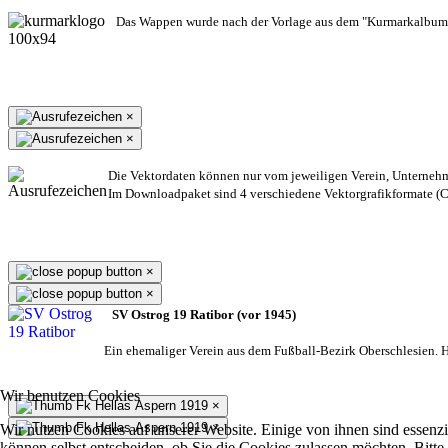
Das Wappen wurde nach der Vorlage aus dem "Kurmarkalbum"
×
×
Die Vektordaten können nur vom jeweiligen Verein, Unterneh
Im Downloadpaket sind 4 verschiedene Vektorgrafikformate (CD
×
×
SV Ostrog 19 Ratibor (vor 1945)
Ein ehemaliger Verein aus dem Fußball-Bezirk Oberschlesien. He
Wir benutzen Cookies
×
×
Wir nutzen Cookies auf unserer Website. Einige von ihnen sind essenzi
können selbst entscheiden, ob Sie die Cookies zulassen möchten. Bitte