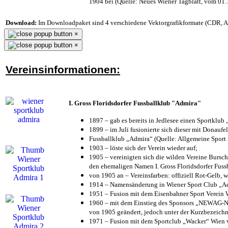
1904 bei (Quelle: Neues Wiener Tagblatt, vom 01
Download:
Im Downloadpaket sind 4 verschiedene Vektorgrafikformate (CDR, AI 
×
×
Vereinsinformationen:
I. Gross Floridsdorfer Fussballklub "Admira"
1897 – gab es bereits in Jedlesee einen Sportklub
1899 – im Juli fusionierte sich dieser mit Donaufel
Fussballklub „Admira“ (Quelle: Allgemeine Sport
1903 – löste sich der Verein wieder auf;
1905 – vereinigten sich die wilden Vereine Bursc
den ehemaligen Namen I. Gross Floridsdorfer Fus
von 1905 an – Vereinsfarben: offiziell Rot-Gelb, 
1914 – Namensänderung in Wiener Sport Club „Admi
1951 – Fusion mit dem Eisenbahner Sport Verein
1960 – mit dem Einstieg des Sponsors „NEWAG-NI
von 1905 geändert, jedoch unter der Kurzbezeich
1971 – Fusion mit dem Sportclub „Wacker“ Wien