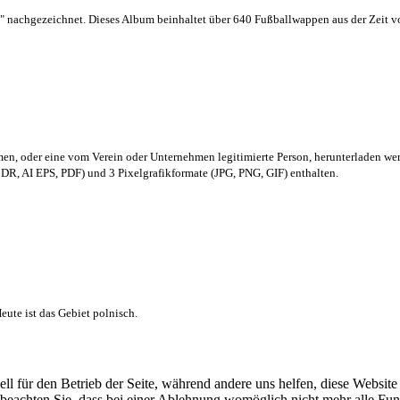
 nachgezeichnet. Dieses Album beinhaltet über 640 Fußballwappen aus der Zeit 
men,
oder eine vom Verein oder Unternehmen legitimierte Person,
herunterladen we
R, AI EPS, PDF) und 3 Pixelgrafikformate (JPG, PNG, GIF) enthalten.
ute ist das Gebiet polnisch.
ell für den Betrieb der Seite, während andere uns helfen, diese Websit
 beachten Sie, dass bei einer Ablehnung womöglich nicht mehr alle Funk