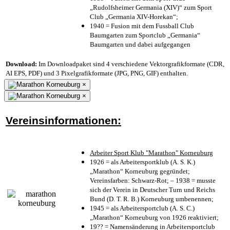
„Rudolfsheimer Germania (XIV)“ zum Sport
Club „Germania XIV-Horekan“;
1940 = Fusion mit dem Fussball Club
Baumgarten zum Sportclub „Germania“
Baumgarten und dabei aufgegangen
Download:
Im Downloadpaket sind 4 verschiedene Vektorgrafikformate (CDR,
AI EPS, PDF) und 3 Pixelgrafikformate (JPG, PNG, GIF) enthalten.
×
×
Vereinsinformationen:
Arbeiter Sport Klub "Marathon" Korneuburg
1926 = als Arbeitersportklub (A. S. K.)
„Marathon“ Korneuburg gegründet;
Vereinsfarben: Schwarz-Rot; – 1938 = musste
sich der Verein in Deutscher Turn und Reichs
Bund (D. T. R. B.) Korneuburg umbenennen;
1945 = als Arbeitersportclub (A. S. C.)
„Marathon“ Korneuburg von 1926 reaktiviert;
19?? = Namensänderung in Arbeitersportclub