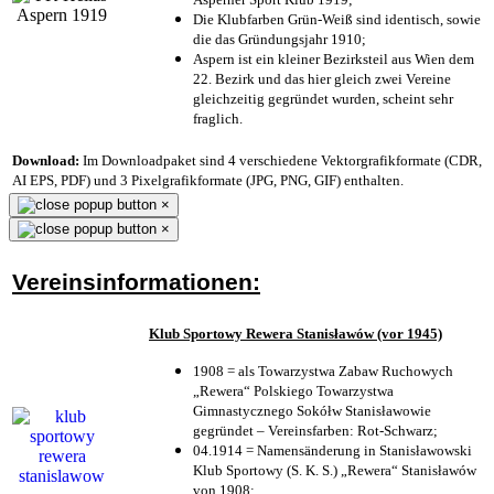
Die Klubfarben Grün-Weiß sind identisch, sowie
die das Gründungsjahr 1910
;
Aspern ist ein kleiner Bezirksteil aus Wien dem
22. Bezirk und das hier gleich zwei Vereine
gleichzeitig gegründet wurden, scheint sehr
fraglich.
Download:
Im Downloadpaket sind 4 verschiedene Vektorgrafikformate (CDR,
AI EPS, PDF) und 3 Pixelgrafikformate (JPG, PNG, GIF) enthalten.
×
×
Vereinsinformationen:
Klub Sportowy Rewera Stanisławów (vor 1945)
1908 = als Towarzystwa Zabaw Ruchowych
„Rewera“ Polskiego Towarzystwa
Gimnastycznego Sokółw Stanisławowie
gegründet – Vereinsfarben: Rot-Schwarz;
04.1914 = Namensänderung in Stanisławowski
Klub Sportowy (S. K. S.) „Rewera“ Stanisławów
von 1908;