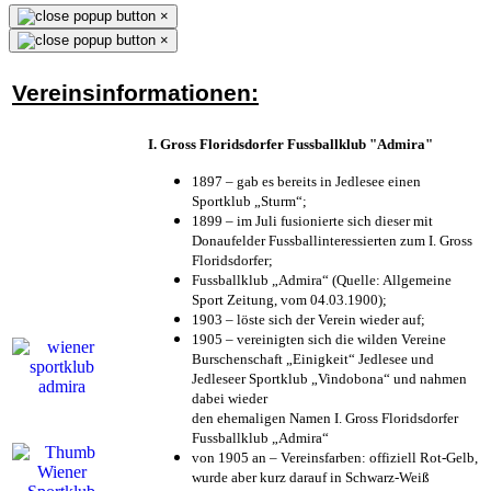
×
×
Vereinsinformationen:
I. Gross Floridsdorfer Fussballklub "Admira"
1897 – gab es bereits in Jedlesee einen
Sportklub „Sturm“;
1899 – im Juli fusionierte sich dieser mit
Donaufelder Fussballinteressierten zum I. Gross
Floridsdorfer
;
Fussballklub „Admira“ (Quelle: Allgemeine
Sport Zeitung, vom 04.03.1900);
1903 – löste sich der Verein wieder auf;
1905 – vereinigten sich die wilden Vereine
Burschenschaft „Einigkeit“ Jedlesee und
Jedleseer Sportklub „Vindobona“ und nahmen
dabei wieder
den ehemaligen Namen I. Gross Floridsdorfer
Fussballklub „Admira“
von 1905 an – Vereinsfarben: offiziell Rot-Gelb,
wurde aber kurz darauf in Schwarz-Weiß