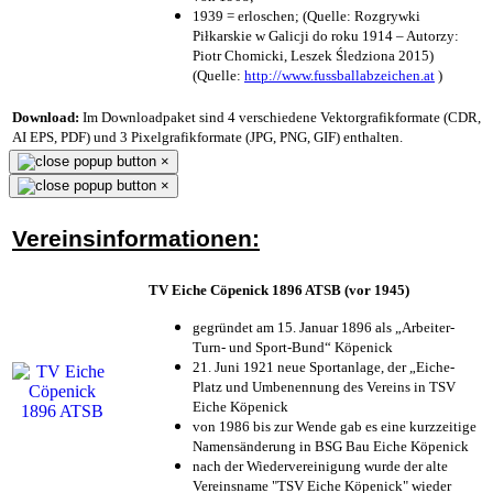
1939 = erloschen; (Quelle: Rozgrywki
Piłkarskie w Galicji do roku 1914 – Autorzy:
Piotr Chomicki, Leszek Śledziona 2015)
(Quelle:
http://www.fussballabzeichen.at
)
Download:
Im Downloadpaket sind 4 verschiedene Vektorgrafikformate (CDR,
AI EPS, PDF) und 3 Pixelgrafikformate (JPG, PNG, GIF) enthalten.
×
×
Vereinsinformationen:
TV Eiche Cöpenick 1896 ATSB (vor 1945)
gegründet am 15. Januar 1896 als „Arbeiter-
Turn- und Sport-Bund“ Köpenick
21. Juni 1921 neue Sportanlage, der „Eiche-
Platz und Umbenennung des Vereins in TSV
Eiche Köpenick
von 1986 bis zur Wende gab es eine kurzzeitige
Namensänderung in BSG Bau Eiche Köpenick
nach der Wiedervereinigung wurde der alte
Vereinsname "TSV Eiche Köpenick" wieder