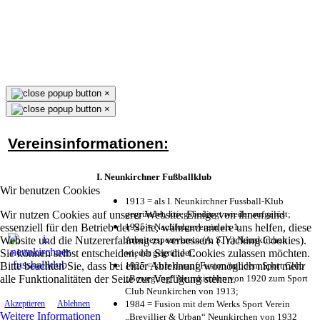
×
×
Vereinsinformationen:
I. Neunkirchner Fußballklub
Wir benutzen Cookies
1913 = als I. Neunkirchner Fussball-Klub
Wir nutzen Cookies auf unserer Website. Einige von ihnen sind
gegründet, kriegsbedingt wieder aufgelöst;
essenziell für den Betrieb der Seite, während andere uns helfen, diese
1925 = Nachfolgeverein als 1.
Website und die Nutzererfahrung zu verbessern (Tracking Cookies).
Arbeitersportverein (A. S. V.) Neunkirchen
Sie können selbst entscheiden, ob Sie die Cookies zulassen möchten.
wieder gegründet;
Bitte beachten Sie, dass bei einer Ablehnung womöglich nicht mehr
1925 = kurz darauf Fusion mit dem Sport Club
alle Funktionalitäten der Seite zur Verfügung stehen.
„Bewegung“ Neunkirchen von 1920 zum Sport
Club Neunkirchen von 1913;
1984 = Fusion mit dem Werks Sport Verein
Akzeptieren
Ablehnen
Weitere Informationen
„Brevillier & Urban“ Neunkirchen von 1932