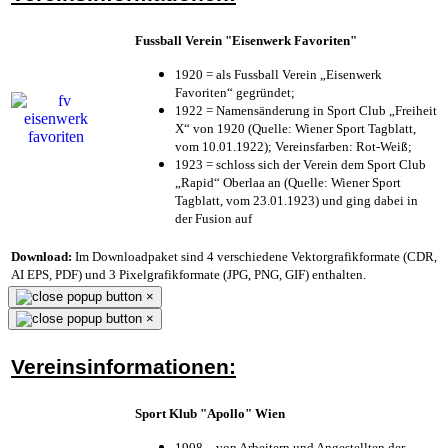
Fussball Verein "Eisenwerk Favoriten"
1920 = als Fussball Verein „Eisenwerk
Favoriten“ gegründet;
1922 = Namensänderung in Sport Club „Freiheit
X“ von 1920 (Quelle: Wiener Sport Tagblatt,
vom 10.01.1922); Vereinsfarben: Rot-Weiß;
1923 = schloss sich der Verein dem Sport Club
„Rapid“ Oberlaa an (Quelle: Wiener Sport
Tagblatt, vom 23.01.1923) und ging dabei in
der Fusion auf
Download:
Im Downloadpaket sind 4 verschiedene Vektorgrafikformate (CDR,
AI EPS, PDF) und 3 Pixelgrafikformate (JPG, PNG, GIF) enthalten.
×
×
Vereinsinformationen:
Sport Klub "Apollo" Wien
1908 – von Arbeitern und Angestellten der