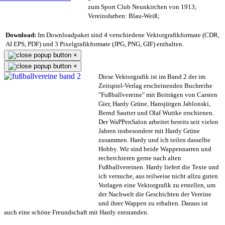
zum Sport Club Neunkirchen von 1913;
Vereinsfarben: Blau-Weiß;
Download:
Im Downloadpaket sind 4 verschiedene Vektorgrafikformate (CDR,
AI EPS, PDF) und 3 Pixelgrafikformate (JPG, PNG, GIF) enthalten.
×
×
Diese Vektorgrafik ist im Band 2 der im
Zeitspiel-Verlag erscheinenden Buchreihe
"Fußballvereine" mit Beiträgen von Carsten
Gier, Hardy Grüne, Hansjürgen Jablonski,
Bernd Sautter und Olaf Wuttke erschienen.
Der WaPPenSalon arbeitet bereits seit vielen
Jahren insbesondere mit Hardy Grüne
zusammen. Hardy und ich teilen dasselbe
Hobby. Wir sind beide Wappennarren und
recherchieren gerne nach alten
Fußballvereinen. Hardy liefert die Texte und
ich versuche, aus teilweise nicht allzu guten
Vorlagen eine Vektorgrafik zu erstellen, um
der Nachwelt die Geschichten der Vereine
und ihrer Wappen zu erhalten. Daraus ist
auch eine schöne Freundschaft mit Hardy entstanden.