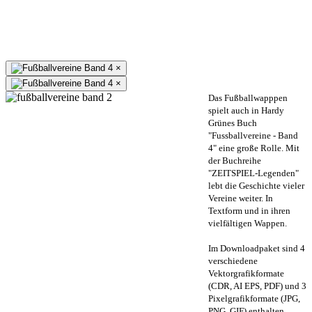
×
×
Das Fußballwapppen
spielt auch in Hardy
Grünes Buch
"Fussballvereine - Band
4" eine große Rolle. Mit
der Buchreihe
"ZEITSPIEL-Legenden"
lebt die Geschichte vieler
Vereine weiter. In
Textform und in ihren
vielfältigen Wappen.
Im Downloadpaket sind 4
verschiedene
Vektorgrafikformate
(CDR, AI EPS, PDF) und 3
Pixelgrafikformate (JPG,
PNG, GIF) enthalten.