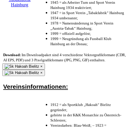
1945 = als Arbeiter Turn und Sport Verein
Hainburg 1934 reaktiviert;
1947 = in Sport Verein „Tabakfabrik“ Hainburg
1934 umbenannt;
1978 = Namensänderung in Sport Verein
„Austria-Tabak“ Hainburg;
1999 = offiziell aufgelöst;
1999 = Neugründung als Fussball Klub
Hainburg an der Donau;
Download:
Im Downloadpaket sind 4 verschiedene Vektorgrafikformate (CDR,
AI EPS, PDF) und 3 Pixelgrafikformate (JPG, PNG, GIF) enthalten.
×
×
Vereinsinformationen:
1912 = als Sportklub „Hakoah“ Bielitz
gegründet;
gehörte in der K&K Monarchie zu Österreich-
Schlesien;
Vereinsfarben: Blau-Weiß; – 1923 =