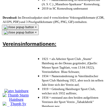
(A. S. C.) „Marathon-Sparkasse“ Korneuburg;
2019 in SC Korneuburg umbenannt
Download:
Im Downloadpaket sind 4 verschiedene Vektorgrafikformate (CDR,
AI EPS, PDF) und 3 Pixelgrafikformate (JPG, PNG, GIF) enthalten.
×
×
Vereinsinformationen:
1921 = als Arbeiter Sport Club „Sturm“
Hainburg an der Donau gegründet; (Quelle:
Wiener Sport Tagblatt, vom 13.04.1922);
Vereinsfarben: Blau-Schwarz;
1934 = Namensänderung in Vaterländischer
Sport Club Hainburg 1921, aber noch im selben
Jahr löste sich der Verein auf;
1919 = Gründung Hainburger Sport Club,
welcher sich 1932 auflöste;
1934 = entstand aus den beiden aufgelösten
Vereinen der Sport Verein „Tabakfabrik“
Hainburg neu;