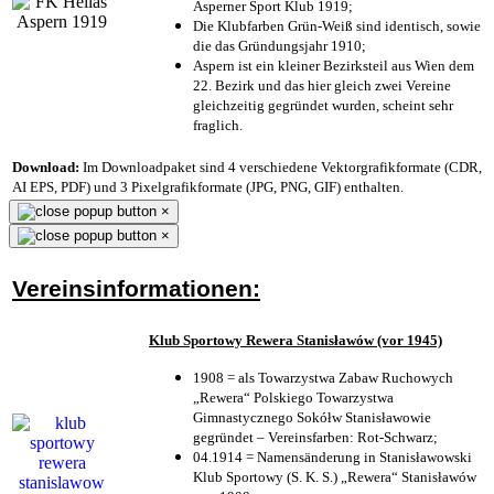
Asperner Sport Klub 1919
;
Die Klubfarben Grün-Weiß sind identisch, sowie
die das Gründungsjahr 1910
;
Aspern ist ein kleiner Bezirksteil aus Wien dem
22. Bezirk und das hier gleich zwei Vereine
gleichzeitig gegründet wurden, scheint sehr
fraglich.
Download:
Im Downloadpaket sind 4 verschiedene Vektorgrafikformate (CDR,
AI EPS, PDF) und 3 Pixelgrafikformate (JPG, PNG, GIF) enthalten.
×
×
Vereinsinformationen:
Klub Sportowy Rewera Stanisławów (vor 1945)
1908 = als Towarzystwa Zabaw Ruchowych
„Rewera“ Polskiego Towarzystwa
Gimnastycznego Sokółw Stanisławowie
gegründet – Vereinsfarben: Rot-Schwarz;
04.1914 = Namensänderung in Stanisławowski
Klub Sportowy (S. K. S.) „Rewera“ Stanisławów