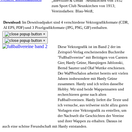
„Brevillier & Urban“ Neunkirchen von 1932
zum Sport Club Neunkirchen von 1913;
Vereinsfarben: Blau-Weiß;
Download:
Im Downloadpaket sind 4 verschiedene Vektorgrafikformate (CDR,
AI EPS, PDF) und 3 Pixelgrafikformate (JPG, PNG, GIF) enthalten.
×
×
Diese Vektorgrafik ist im Band 2 der im
Zeitspiel-Verlag erscheinenden Buchreihe
"Fußballvereine" mit Beiträgen von Carsten
Gier, Hardy Grüne, Hansjürgen Jablonski,
Bernd Sautter und Olaf Wuttke erschienen.
Der WaPPenSalon arbeitet bereits seit vielen
Jahren insbesondere mit Hardy Grüne
zusammen. Hardy und ich teilen dasselbe
Hobby. Wir sind beide Wappennarren und
recherchieren gerne nach alten
Fußballvereinen. Hardy liefert die Texte und
ich versuche, aus teilweise nicht allzu guten
Vorlagen eine Vektorgrafik zu erstellen, um
der Nachwelt die Geschichten der Vereine
und ihrer Wappen zu erhalten. Daraus ist
auch eine schöne Freundschaft mit Hardy entstanden.