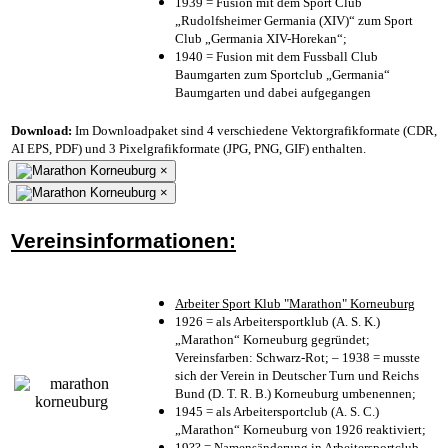
1939 = Fusion mit dem Sport Club
„Rudolfsheimer Germania (XIV)“ zum Sport
Club „Germania XIV-Horekan“;
1940 = Fusion mit dem Fussball Club
Baumgarten zum Sportclub „Germania“
Baumgarten und dabei aufgegangen
Download:
Im Downloadpaket sind 4 verschiedene Vektorgrafikformate (CDR,
AI EPS, PDF) und 3 Pixelgrafikformate (JPG, PNG, GIF) enthalten.
×
×
Vereinsinformationen:
Arbeiter Sport Klub "Marathon" Korneuburg
1926 = als Arbeitersportklub (A. S. K.)
„Marathon“ Korneuburg gegründet;
Vereinsfarben: Schwarz-Rot; – 1938 = musste
sich der Verein in Deutscher Turn und Reichs
Bund (D. T. R. B.) Korneuburg umbenennen;
1945 = als Arbeitersportclub (A. S. C.)
„Marathon“ Korneuburg von 1926 reaktiviert;
19?? = Namensänderung in Arbeitersportclub