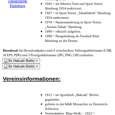
1945 = als Arbeiter Turn und Sport Verein
Hainburg 1934 reaktiviert;
1947 = in Sport Verein „Tabakfabrik“ Hainburg
1934 umbenannt;
1978 = Namensänderung in Sport Verein
„Austria-Tabak“ Hainburg;
1999 = offiziell aufgelöst;
1999 = Neugründung als Fussball Klub
Hainburg an der Donau;
Download:
Im Downloadpaket sind 4 verschiedene Vektorgrafikformate (CDR,
AI EPS, PDF) und 3 Pixelgrafikformate (JPG, PNG, GIF) enthalten.
×
×
Vereinsinformationen:
1912 = als Sportklub „Hakoah“ Bielitz
gegründet;
gehörte in der K&K Monarchie zu Österreich-
Schlesien;
Vereinsfarben: Blau-Weiß; – 1923 =