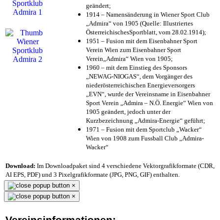
geändert;
1914 – Namensänderung in Wiener Sport Club
„Admira“ von 1905 (Quelle: Illustriertes
ÖsterreichischesSportblatt, vom 28.02.1914);
1951 – Fusion mit dem Eisenbahner Sport
Verein Wien zum Eisenbahner Sport
Verein„Admira“ Wien von 1905;
1960 – mit dem Einstieg des Sponsors
„NEWAG-NIOGAS“, dem Vorgänger des
niederösterreichischen Energieversorgers
„EVN“, wurde der Vereinsname in Eisenbahner
Sport Verein „Admira – N.Ö. Energie“ Wien von
1905 geändert, jedoch unter der
Kurzbezeichnung „Admira-Energie“ geführt;
1971 – Fusion mit dem Sportclub „Wacker“
Wien von 1908 zum Fussball Club „Admira-
Wacker“
Download:
Im Downloadpaket sind 4 verschiedene Vektorgrafikformate (CDR,
AI EPS, PDF) und 3 Pixelgrafikformate (JPG, PNG, GIF) enthalten.
×
×
Vereinsinformationen: