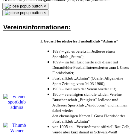
×
×
Vereinsinformationen:
I. Gross Floridsdorfer Fussballklub "Admira"
1897 – gab es bereits in Jedlesee einen
Sportklub „Sturm“;
1899 – im Juli fusionierte sich dieser mit
Donaufelder Fussballinteressierten zum I. Gross
Floridsdorfer
;
Fussballklub „Admira“ (Quelle: Allgemeine
Sport Zeitung, vom 04.03.1900);
1903 – löste sich der Verein wieder auf;
1905 – vereinigten sich die wilden Vereine
Burschenschaft „Einigkeit“ Jedlesee und
Jedleseer Sportklub „Vindobona“ und nahmen
dabei wieder
den ehemaligen Namen I. Gross Floridsdorfer
Fussballklub „Admira“
von 1905 an – Vereinsfarben: offiziell Rot-Gelb,
wurde aber kurz darauf in Schwarz-Weiß