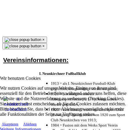
×
×
Vereinsinformationen:
I. Neunkirchner Fußballklub
Wir benutzen Cookies
1913 = als I. Neunkirchner Fussball-Klub
Wir nutzen Cookies auf unserer Website. Einige von ihnen sind
gegründet, kriegsbedingt wieder aufgelöst;
essenziell für den Betrieb der Seite, während andere uns helfen, diese
1925 = Nachfolgeverein als 1.
Website und die Nutzererfahrung zu verbessern (Tracking Cookies).
Arbeitersportverein (A. S. V.) Neunkirchen
Sie können selbst entscheiden, ob Sie die Cookies zulassen möchten.
wieder gegründet;
Bitte beachten Sie, dass bei einer Ablehnung womöglich nicht mehr
1925 = kurz darauf Fusion mit dem Sport Club
alle Funktionalitäten der Seite zur Verfügung stehen.
„Bewegung“ Neunkirchen von 1920 zum Sport
Club Neunkirchen von 1913;
Akzeptieren
Ablehnen
1984 = Fusion mit dem Werks Sport Verein
Weitere Informationen