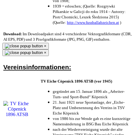
von 1908;
1939 = erloschen; (Quelle: Rozgrywki
Piłkarskie w Galicji do roku 1914 – Autorzy:
Piotr Chomicki, Leszek Śledziona 2015)
(Quelle:
http://www.fussballabzeichen.at
)
Download:
Im Downloadpaket sind 4 verschiedene Vektorgrafikformate (CDR,
AI EPS, PDF) und 3 Pixelgrafikformate (JPG, PNG, GIF) enthalten.
×
×
Vereinsinformationen:
TV Eiche Cöpenick 1896 ATSB (vor 1945)
gegründet am 15. Januar 1896 als „Arbeiter-
Turn- und Sport-Bund“ Köpenick
21. Juni 1921 neue Sportanlage, der „Eiche-
Platz und Umbenennung des Vereins in TSV
Eiche Köpenick
von 1986 bis zur Wende gab es eine kurzzeitige
Namensänderung in BSG Bau Eiche Köpenick
nach der Wiedervereinigung wurde der alte
Vereinsname "TSV Eiche Köpenick" wieder