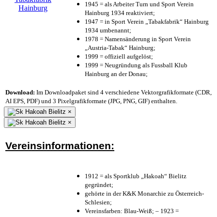
1945 = als Arbeiter Turn und Sport Verein
Hainburg 1934 reaktiviert;
1947 = in Sport Verein „Tabakfabrik“ Hainburg
1934 umbenannt;
1978 = Namensänderung in Sport Verein
„Austria-Tabak“ Hainburg;
1999 = offiziell aufgelöst;
1999 = Neugründung als Fussball Klub
Hainburg an der Donau;
Download:
Im Downloadpaket sind 4 verschiedene Vektorgrafikformate (CDR,
AI EPS, PDF) und 3 Pixelgrafikformate (JPG, PNG, GIF) enthalten.
×
×
Vereinsinformationen:
1912 = als Sportklub „Hakoah“ Bielitz
gegründet;
gehörte in der K&K Monarchie zu Österreich-
Schlesien;
Vereinsfarben: Blau-Weiß; – 1923 =