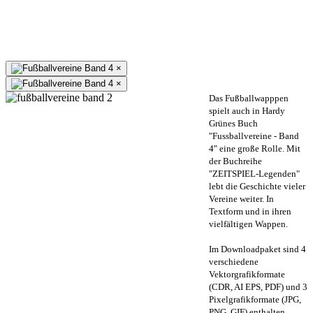
×
×
Das Fußballwapppen
spielt auch in Hardy
Grünes Buch
"Fussballvereine - Band
4" eine große Rolle. Mit
der Buchreihe
"ZEITSPIEL-Legenden"
lebt die Geschichte vieler
Vereine weiter. In
Textform und in ihren
vielfältigen Wappen.
Im Downloadpaket sind 4
verschiedene
Vektorgrafikformate
(CDR, AI EPS, PDF) und 3
Pixelgrafikformate (JPG,
PNG, GIF) enthalten.