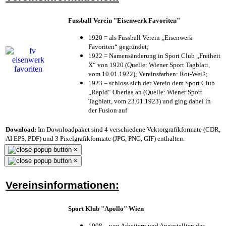
Fussball Verein "Eisenwerk Favoriten"
1920 = als Fussball Verein „Eisenwerk
Favoriten“ gegründet;
1922 = Namensänderung in Sport Club „Freiheit
X“ von 1920 (Quelle: Wiener Sport Tagblatt,
vom 10.01.1922); Vereinsfarben: Rot-Weiß;
1923 = schloss sich der Verein dem Sport Club
„Rapid“ Oberlaa an (Quelle: Wiener Sport
Tagblatt, vom 23.01.1923) und ging dabei in
der Fusion auf
Download:
Im Downloadpaket sind 4 verschiedene Vektorgrafikformate (CDR,
AI EPS, PDF) und 3 Pixelgrafikformate (JPG, PNG, GIF) enthalten.
×
×
Vereinsinformationen:
Sport Klub "Apollo" Wien
1908 – von Arbeitern und Angestellten der