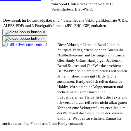
zum Sport Club Neunkirchen von 1913;
Vereinsfarben: Blau-Weiß;
Download:
Im Downloadpaket sind 4 verschiedene Vektorgrafikformate (CDR,
AI EPS, PDF) und 3 Pixelgrafikformate (JPG, PNG, GIF) enthalten.
×
×
Diese Vektorgrafik ist im Band 2 der im
Zeitspiel-Verlag erscheinenden Buchreihe
"Fußballvereine" mit Beiträgen von Carsten
Gier, Hardy Grüne, Hansjürgen Jablonski,
Bernd Sautter und Olaf Wuttke erschienen.
Der WaPPenSalon arbeitet bereits seit vielen
Jahren insbesondere mit Hardy Grüne
zusammen. Hardy und ich teilen dasselbe
Hobby. Wir sind beide Wappennarren und
recherchieren gerne nach alten
Fußballvereinen. Hardy liefert die Texte und
ich versuche, aus teilweise nicht allzu guten
Vorlagen eine Vektorgrafik zu erstellen, um
der Nachwelt die Geschichten der Vereine
und ihrer Wappen zu erhalten. Daraus ist
auch eine schöne Freundschaft mit Hardy entstanden.