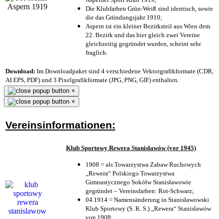
Die Klubfarben Grün-Weiß sind identisch, sowie
die das Gründungsjahr 1910
;
Aspern ist ein kleiner Bezirksteil aus Wien dem
22. Bezirk und das hier gleich zwei Vereine
gleichzeitig gegründet wurden, scheint sehr
fraglich.
Download:
Im Downloadpaket sind 4 verschiedene Vektorgrafikformate (CDR,
AI EPS, PDF) und 3 Pixelgrafikformate (JPG, PNG, GIF) enthalten.
×
×
Vereinsinformationen:
Klub Sportowy Rewera Stanisławów (vor 1945)
1908 = als Towarzystwa Zabaw Ruchowych
„Rewera“ Polskiego Towarzystwa
Gimnastycznego Sokółw Stanisławowie
gegründet – Vereinsfarben: Rot-Schwarz;
04.1914 = Namensänderung in Stanisławowski
Klub Sportowy (S. K. S.) „Rewera“ Stanisławów
von 1908;