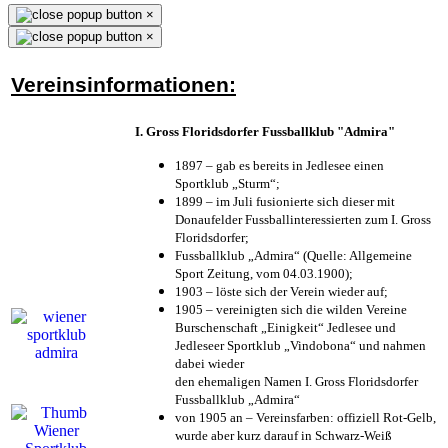
×
×
Vereinsinformationen:
I. Gross Floridsdorfer Fussballklub "Admira"
1897 – gab es bereits in Jedlesee einen
Sportklub „Sturm“;
1899 – im Juli fusionierte sich dieser mit
Donaufelder Fussballinteressierten zum I. Gross
Floridsdorfer
;
Fussballklub „Admira“ (Quelle: Allgemeine
Sport Zeitung, vom 04.03.1900);
1903 – löste sich der Verein wieder auf;
1905 – vereinigten sich die wilden Vereine
Burschenschaft „Einigkeit“ Jedlesee und
Jedleseer Sportklub „Vindobona“ und nahmen
dabei wieder
den ehemaligen Namen I. Gross Floridsdorfer
Fussballklub „Admira“
von 1905 an – Vereinsfarben: offiziell Rot-Gelb,
wurde aber kurz darauf in Schwarz-Weiß