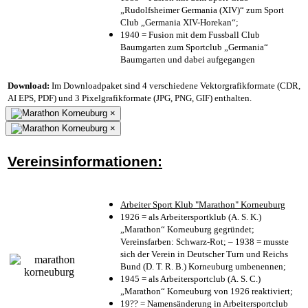
„Rudolfsheimer Germania (XIV)“ zum Sport
Club „Germania XIV-Horekan“;
1940 = Fusion mit dem Fussball Club
Baumgarten zum Sportclub „Germania“
Baumgarten und dabei aufgegangen
Download:
Im Downloadpaket sind 4 verschiedene Vektorgrafikformate (CDR,
AI EPS, PDF) und 3 Pixelgrafikformate (JPG, PNG, GIF) enthalten.
×
×
Vereinsinformationen:
Arbeiter Sport Klub "Marathon" Korneuburg
1926 = als Arbeitersportklub (A. S. K.)
„Marathon“ Korneuburg gegründet;
Vereinsfarben: Schwarz-Rot; – 1938 = musste
sich der Verein in Deutscher Turn und Reichs
Bund (D. T. R. B.) Korneuburg umbenennen;
1945 = als Arbeitersportclub (A. S. C.)
„Marathon“ Korneuburg von 1926 reaktiviert;
19?? = Namensänderung in Arbeitersportclub