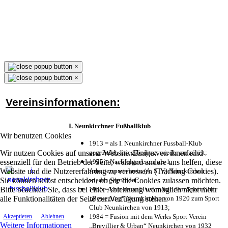
×
×
Vereinsinformationen:
I. Neunkirchner Fußballklub
Wir benutzen Cookies
1913 = als I. Neunkirchner Fussball-Klub
Wir nutzen Cookies auf unserer Website. Einige von ihnen sind
gegründet, kriegsbedingt wieder aufgelöst;
essenziell für den Betrieb der Seite, während andere uns helfen, diese
1925 = Nachfolgeverein als 1.
Website und die Nutzererfahrung zu verbessern (Tracking Cookies).
Arbeitersportverein (A. S. V.) Neunkirchen
Sie können selbst entscheiden, ob Sie die Cookies zulassen möchten.
wieder gegründet;
Bitte beachten Sie, dass bei einer Ablehnung womöglich nicht mehr
1925 = kurz darauf Fusion mit dem Sport Club
alle Funktionalitäten der Seite zur Verfügung stehen.
„Bewegung“ Neunkirchen von 1920 zum Sport
Club Neunkirchen von 1913;
1984 = Fusion mit dem Werks Sport Verein
Akzeptieren
Ablehnen
Weitere Informationen
„Brevillier & Urban“ Neunkirchen von 1932