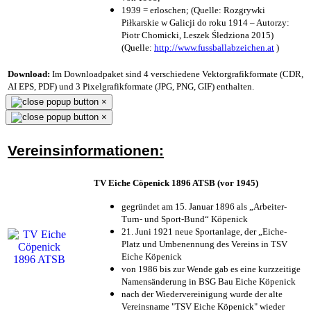
1939 = erloschen; (Quelle: Rozgrywki
Piłkarskie w Galicji do roku 1914 – Autorzy:
Piotr Chomicki, Leszek Śledziona 2015)
(Quelle:
http://www.fussballabzeichen.at
)
Download:
Im Downloadpaket sind 4 verschiedene Vektorgrafikformate (CDR,
AI EPS, PDF) und 3 Pixelgrafikformate (JPG, PNG, GIF) enthalten.
×
×
Vereinsinformationen:
TV Eiche Cöpenick 1896 ATSB (vor 1945)
gegründet am 15. Januar 1896 als „Arbeiter-
Turn- und Sport-Bund“ Köpenick
21. Juni 1921 neue Sportanlage, der „Eiche-
Platz und Umbenennung des Vereins in TSV
Eiche Köpenick
von 1986 bis zur Wende gab es eine kurzzeitige
Namensänderung in BSG Bau Eiche Köpenick
nach der Wiedervereinigung wurde der alte
Vereinsname "TSV Eiche Köpenick" wieder