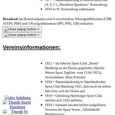
(A. S. C.) „Marathon-Sparkasse“ Korneuburg;
2019 in SC Korneuburg umbenannt
Download:
Im Downloadpaket sind 4 verschiedene Vektorgrafikformate (CDR,
AI EPS, PDF) und 3 Pixelgrafikformate (JPG, PNG, GIF) enthalten.
×
×
Vereinsinformationen:
1921 = als Arbeiter Sport Club „Sturm“
Hainburg an der Donau gegründet; (Quelle:
Wiener Sport Tagblatt, vom 13.04.1922);
Vereinsfarben: Blau-Schwarz;
1934 = Namensänderung in Vaterländischer
Sport Club Hainburg 1921, aber noch im selben
Jahr löste sich der Verein auf;
1919 = Gründung Hainburger Sport Club,
welcher sich 1932 auflöste;
1934 = entstand aus den beiden aufgelösten
Vereinen der Sport Verein „Tabakfabrik“
Hainburg neu;