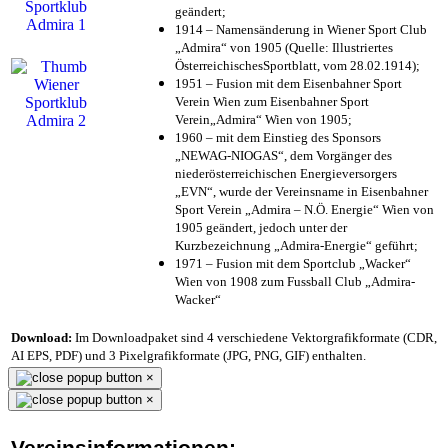
geändert;
1914 – Namensänderung in Wiener Sport Club
„Admira“ von 1905 (Quelle: Illustriertes
ÖsterreichischesSportblatt, vom 28.02.1914);
1951 – Fusion mit dem Eisenbahner Sport
Verein Wien zum Eisenbahner Sport
Verein„Admira“ Wien von 1905;
1960 – mit dem Einstieg des Sponsors
„NEWAG-NIOGAS“, dem Vorgänger des
niederösterreichischen Energieversorgers
„EVN“, wurde der Vereinsname in Eisenbahner
Sport Verein „Admira – N.Ö. Energie“ Wien von
1905 geändert, jedoch unter der
Kurzbezeichnung „Admira-Energie“ geführt;
1971 – Fusion mit dem Sportclub „Wacker“
Wien von 1908 zum Fussball Club „Admira-
Wacker“
Download:
Im Downloadpaket sind 4 verschiedene Vektorgrafikformate (CDR,
AI EPS, PDF) und 3 Pixelgrafikformate (JPG, PNG, GIF) enthalten.
×
×
Vereinsinformationen: