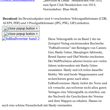
„Brevillier & Urban“ Neunkirchen von 1932
zum Sport Club Neunkirchen von 1913;
Vereinsfarben: Blau-Weiß;
Download:
Im Downloadpaket sind 4 verschiedene Vektorgrafikformate (CDR,
AI EPS, PDF) und 3 Pixelgrafikformate (JPG, PNG, GIF) enthalten.
×
×
Diese Vektorgrafik ist im Band 2 der im
Zeitspiel-Verlag erscheinenden Buchreihe
"Fußballvereine" mit Beiträgen von Carsten
Gier, Hardy Grüne, Hansjürgen Jablonski,
Bernd Sautter und Olaf Wuttke erschienen.
Der WaPPenSalon arbeitet bereits seit vielen
Jahren insbesondere mit Hardy Grüne
zusammen. Hardy und ich teilen dasselbe
Hobby. Wir sind beide Wappennarren und
recherchieren gerne nach alten
Fußballvereinen. Hardy liefert die Texte und
ich versuche, aus teilweise nicht allzu guten
Vorlagen eine Vektorgrafik zu erstellen, um
der Nachwelt die Geschichten der Vereine
und ihrer Wappen zu erhalten. Daraus ist
auch eine schöne Freundschaft mit Hardy entstanden.