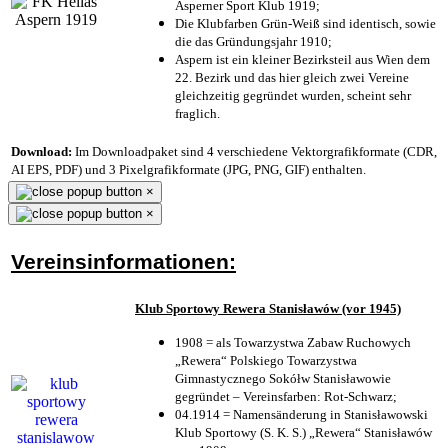
Asperner Sport Klub 1919
;
Die Klubfarben Grün-Weiß sind identisch, sowie
die das Gründungsjahr 1910
;
Aspern ist ein kleiner Bezirksteil aus Wien dem
22. Bezirk und das hier gleich zwei Vereine
gleichzeitig gegründet wurden, scheint sehr
fraglich.
Download:
Im Downloadpaket sind 4 verschiedene Vektorgrafikformate (CDR,
AI EPS, PDF) und 3 Pixelgrafikformate (JPG, PNG, GIF) enthalten.
×
×
Vereinsinformationen:
Klub Sportowy Rewera Stanisławów (vor 1945)
1908 = als Towarzystwa Zabaw Ruchowych
„Rewera“ Polskiego Towarzystwa
Gimnastycznego Sokółw Stanisławowie
gegründet – Vereinsfarben: Rot-Schwarz;
04.1914 = Namensänderung in Stanisławowski
Klub Sportowy (S. K. S.) „Rewera“ Stanisławów