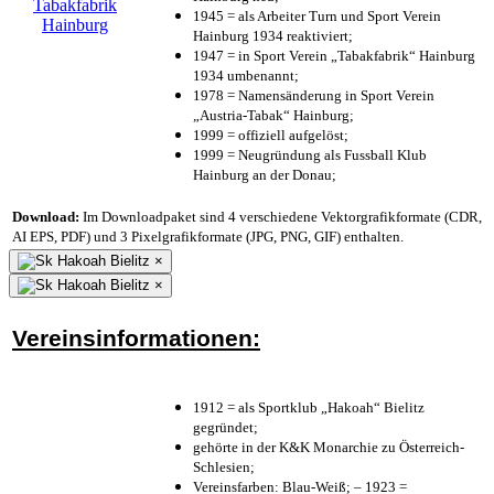
1945 = als Arbeiter Turn und Sport Verein
Hainburg 1934 reaktiviert;
1947 = in Sport Verein „Tabakfabrik“ Hainburg
1934 umbenannt;
1978 = Namensänderung in Sport Verein
„Austria-Tabak“ Hainburg;
1999 = offiziell aufgelöst;
1999 = Neugründung als Fussball Klub
Hainburg an der Donau;
Download:
Im Downloadpaket sind 4 verschiedene Vektorgrafikformate (CDR,
AI EPS, PDF) und 3 Pixelgrafikformate (JPG, PNG, GIF) enthalten.
×
×
Vereinsinformationen:
1912 = als Sportklub „Hakoah“ Bielitz
gegründet;
gehörte in der K&K Monarchie zu Österreich-
Schlesien;
Vereinsfarben: Blau-Weiß; – 1923 =