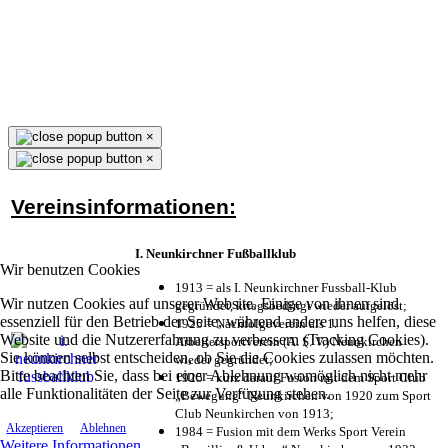
×
×
Vereinsinformationen:
I. Neunkirchner Fußballklub
Wir benutzen Cookies
1913 = als I. Neunkirchner Fussball-Klub
Wir nutzen Cookies auf unserer Website. Einige von ihnen sind
gegründet, kriegsbedingt wieder aufgelöst;
essenziell für den Betrieb der Seite, während andere uns helfen, diese
1925 = Nachfolgeverein als 1.
Website und die Nutzererfahrung zu verbessern (Tracking Cookies).
Arbeitersportverein (A. S. V.) Neunkirchen
Sie können selbst entscheiden, ob Sie die Cookies zulassen möchten.
wieder gegründet;
Bitte beachten Sie, dass bei einer Ablehnung womöglich nicht mehr
1925 = kurz darauf Fusion mit dem Sport Club
alle Funktionalitäten der Seite zur Verfügung stehen.
„Bewegung“ Neunkirchen von 1920 zum Sport
Club Neunkirchen von 1913;
Akzeptieren
Ablehnen
1984 = Fusion mit dem Werks Sport Verein
Weitere Informationen