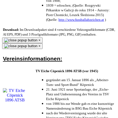
von 1908;
1939 = erloschen; (Quelle: Rozgrywki
Piłkarskie w Galicji do roku 1914 – Autorzy:
Piotr Chomicki, Leszek Śledziona 2015)
(Quelle:
http://www.fussballabzeichen.at
)
Download:
Im Downloadpaket sind 4 verschiedene Vektorgrafikformate (CDR,
AI EPS, PDF) und 3 Pixelgrafikformate (JPG, PNG, GIF) enthalten.
×
×
Vereinsinformationen:
TV Eiche Cöpenick 1896 ATSB (vor 1945)
gegründet am 15. Januar 1896 als „Arbeiter-
Turn- und Sport-Bund“ Köpenick
21. Juni 1921 neue Sportanlage, der „Eiche-
Platz und Umbenennung des Vereins in TSV
Eiche Köpenick
von 1986 bis zur Wende gab es eine kurzzeitige
Namensänderung in BSG Bau Eiche Köpenick
nach der Wiedervereinigung wurde der alte
Vereinsname "TSV Eiche Köpenick" wieder