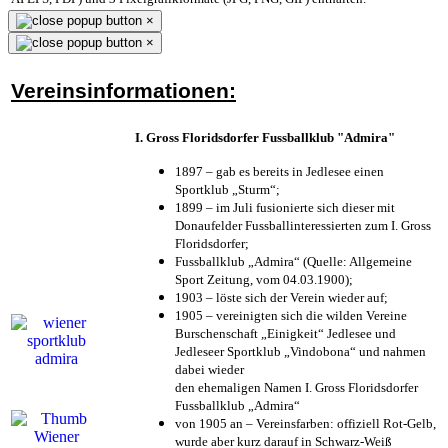
×
×
Vereinsinformationen:
I. Gross Floridsdorfer Fussballklub "Admira"
1897 – gab es bereits in Jedlesee einen
Sportklub „Sturm“;
1899 – im Juli fusionierte sich dieser mit
Donaufelder Fussballinteressierten zum I. Gross
Floridsdorfer
;
Fussballklub „Admira“ (Quelle: Allgemeine
Sport Zeitung, vom 04.03.1900);
1903 – löste sich der Verein wieder auf;
1905 – vereinigten sich die wilden Vereine
Burschenschaft „Einigkeit“ Jedlesee und
Jedleseer Sportklub „Vindobona“ und nahmen
dabei wieder
den ehemaligen Namen I. Gross Floridsdorfer
Fussballklub „Admira“
von 1905 an – Vereinsfarben: offiziell Rot-Gelb,
wurde aber kurz darauf in Schwarz-Weiß