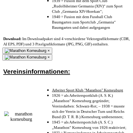
1939 = Fusion mit dem Sport Club
„Rudolfsheimer Germania (XIV)“ zum Sport
Club „Germania XIV-Horekan“;
1940 = Fusion mit dem Fussball Club
Baumgarten zum Sportclub „Germania“
Baumgarten und dabei aufgegangen
Download:
Im Downloadpaket sind 4 verschiedene Vektorgrafikformate (CDR,
AI EPS, PDF) und 3 Pixelgrafikformate (JPG, PNG, GIF) enthalten.
×
×
Vereinsinformationen:
Arbeiter Sport Klub "Marathon" Korneuburg
1926 = als Arbeitersportklub (A. S. K.)
„Marathon“ Korneuburg gegründet;
Vereinsfarben: Schwarz-Rot; – 1938 = musste
sich der Verein in Deutscher Turn und Reichs
Bund (D. T. R. B.) Korneuburg umbenennen;
1945 = als Arbeitersportclub (A. S. C.)
„Marathon“ Korneuburg von 1926 reaktiviert;
19?? = Namensänderung in Arbeitersportclub