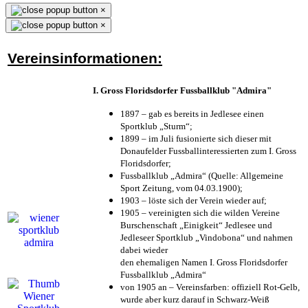
×
×
Vereinsinformationen:
I. Gross Floridsdorfer Fussballklub "Admira"
1897 – gab es bereits in Jedlesee einen
Sportklub „Sturm“;
1899 – im Juli fusionierte sich dieser mit
Donaufelder Fussballinteressierten zum I. Gross
Floridsdorfer
;
Fussballklub „Admira“ (Quelle: Allgemeine
Sport Zeitung, vom 04.03.1900);
1903 – löste sich der Verein wieder auf;
1905 – vereinigten sich die wilden Vereine
Burschenschaft „Einigkeit“ Jedlesee und
Jedleseer Sportklub „Vindobona“ und nahmen
dabei wieder
den ehemaligen Namen I. Gross Floridsdorfer
Fussballklub „Admira“
von 1905 an – Vereinsfarben: offiziell Rot-Gelb,
wurde aber kurz darauf in Schwarz-Weiß