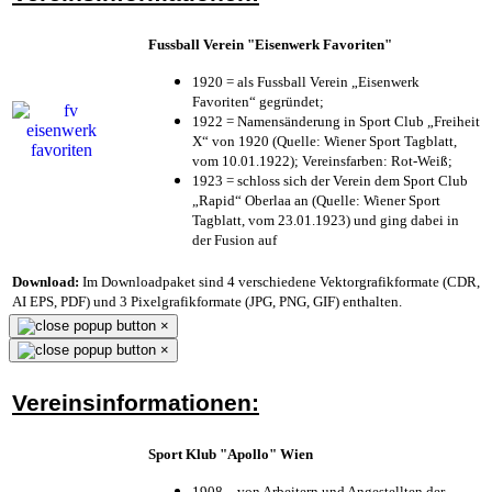
Fussball Verein "Eisenwerk Favoriten"
1920 = als Fussball Verein „Eisenwerk
Favoriten“ gegründet;
1922 = Namensänderung in Sport Club „Freiheit
X“ von 1920 (Quelle: Wiener Sport Tagblatt,
vom 10.01.1922); Vereinsfarben: Rot-Weiß;
1923 = schloss sich der Verein dem Sport Club
„Rapid“ Oberlaa an (Quelle: Wiener Sport
Tagblatt, vom 23.01.1923) und ging dabei in
der Fusion auf
Download:
Im Downloadpaket sind 4 verschiedene Vektorgrafikformate (CDR,
AI EPS, PDF) und 3 Pixelgrafikformate (JPG, PNG, GIF) enthalten.
×
×
Vereinsinformationen:
Sport Klub "Apollo" Wien
1908 – von Arbeitern und Angestellten der