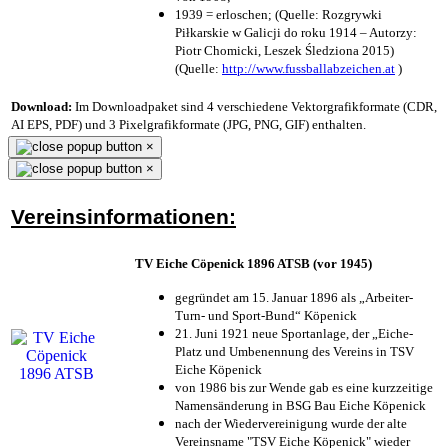
1939 = erloschen; (Quelle: Rozgrywki
Piłkarskie w Galicji do roku 1914 – Autorzy:
Piotr Chomicki, Leszek Śledziona 2015)
(Quelle:
http://www.fussballabzeichen.at
)
Download:
Im Downloadpaket sind 4 verschiedene Vektorgrafikformate (CDR,
AI EPS, PDF) und 3 Pixelgrafikformate (JPG, PNG, GIF) enthalten.
×
×
Vereinsinformationen:
TV Eiche Cöpenick 1896 ATSB (vor 1945)
gegründet am 15. Januar 1896 als „Arbeiter-
Turn- und Sport-Bund“ Köpenick
21. Juni 1921 neue Sportanlage, der „Eiche-
Platz und Umbenennung des Vereins in TSV
Eiche Köpenick
von 1986 bis zur Wende gab es eine kurzzeitige
Namensänderung in BSG Bau Eiche Köpenick
nach der Wiedervereinigung wurde der alte
Vereinsname "TSV Eiche Köpenick" wieder