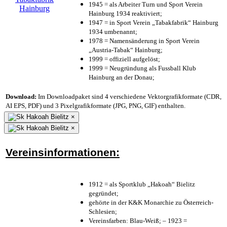
1945 = als Arbeiter Turn und Sport Verein
Hainburg 1934 reaktiviert;
1947 = in Sport Verein „Tabakfabrik“ Hainburg
1934 umbenannt;
1978 = Namensänderung in Sport Verein
„Austria-Tabak“ Hainburg;
1999 = offiziell aufgelöst;
1999 = Neugründung als Fussball Klub
Hainburg an der Donau;
Download:
Im Downloadpaket sind 4 verschiedene Vektorgrafikformate (CDR,
AI EPS, PDF) und 3 Pixelgrafikformate (JPG, PNG, GIF) enthalten.
×
×
Vereinsinformationen:
1912 = als Sportklub „Hakoah“ Bielitz
gegründet;
gehörte in der K&K Monarchie zu Österreich-
Schlesien;
Vereinsfarben: Blau-Weiß; – 1923 =