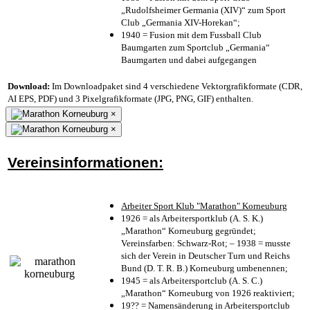
„Rudolfsheimer Germania (XIV)“ zum Sport
Club „Germania XIV-Horekan“;
1940 = Fusion mit dem Fussball Club
Baumgarten zum Sportclub „Germania“
Baumgarten und dabei aufgegangen
Download:
Im Downloadpaket sind 4 verschiedene Vektorgrafikformate (CDR,
AI EPS, PDF) und 3 Pixelgrafikformate (JPG, PNG, GIF) enthalten.
×
×
Vereinsinformationen:
Arbeiter Sport Klub "Marathon" Korneuburg
1926 = als Arbeitersportklub (A. S. K.)
„Marathon“ Korneuburg gegründet;
Vereinsfarben: Schwarz-Rot; – 1938 = musste
sich der Verein in Deutscher Turn und Reichs
Bund (D. T. R. B.) Korneuburg umbenennen;
1945 = als Arbeitersportclub (A. S. C.)
„Marathon“ Korneuburg von 1926 reaktiviert;
19?? = Namensänderung in Arbeitersportclub