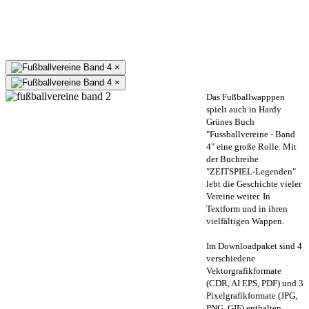
×
×
Das Fußballwapppen
spielt auch in Hardy
Grünes Buch
"Fussballvereine - Band
4" eine große Rolle. Mit
der Buchreihe
"ZEITSPIEL-Legenden"
lebt die Geschichte vieler
Vereine weiter. In
Textform und in ihren
vielfältigen Wappen.
Im Downloadpaket sind 4
verschiedene
Vektorgrafikformate
(CDR, AI EPS, PDF) und 3
Pixelgrafikformate (JPG,
PNG, GIF) enthalten.