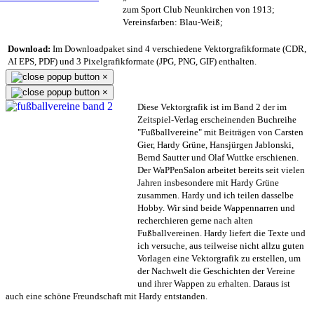
zum Sport Club Neunkirchen von 1913;
Vereinsfarben: Blau-Weiß;
Download:
Im Downloadpaket sind 4 verschiedene Vektorgrafikformate (CDR,
AI EPS, PDF) und 3 Pixelgrafikformate (JPG, PNG, GIF) enthalten.
×
×
Diese Vektorgrafik ist im Band 2 der im
Zeitspiel-Verlag erscheinenden Buchreihe
"Fußballvereine" mit Beiträgen von Carsten
Gier, Hardy Grüne, Hansjürgen Jablonski,
Bernd Sautter und Olaf Wuttke erschienen.
Der WaPPenSalon arbeitet bereits seit vielen
Jahren insbesondere mit Hardy Grüne
zusammen. Hardy und ich teilen dasselbe
Hobby. Wir sind beide Wappennarren und
recherchieren gerne nach alten
Fußballvereinen. Hardy liefert die Texte und
ich versuche, aus teilweise nicht allzu guten
Vorlagen eine Vektorgrafik zu erstellen, um
der Nachwelt die Geschichten der Vereine
und ihrer Wappen zu erhalten. Daraus ist
auch eine schöne Freundschaft mit Hardy entstanden.