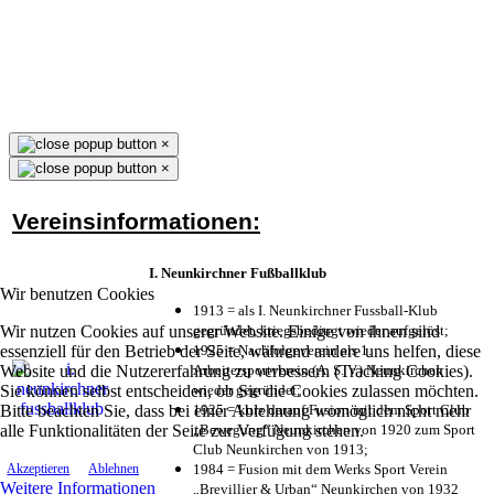
×
×
Vereinsinformationen:
I. Neunkirchner Fußballklub
Wir benutzen Cookies
1913 = als I. Neunkirchner Fussball-Klub
Wir nutzen Cookies auf unserer Website. Einige von ihnen sind
gegründet, kriegsbedingt wieder aufgelöst;
essenziell für den Betrieb der Seite, während andere uns helfen, diese
1925 = Nachfolgeverein als 1.
Website und die Nutzererfahrung zu verbessern (Tracking Cookies).
Arbeitersportverein (A. S. V.) Neunkirchen
Sie können selbst entscheiden, ob Sie die Cookies zulassen möchten.
wieder gegründet;
Bitte beachten Sie, dass bei einer Ablehnung womöglich nicht mehr
1925 = kurz darauf Fusion mit dem Sport Club
alle Funktionalitäten der Seite zur Verfügung stehen.
„Bewegung“ Neunkirchen von 1920 zum Sport
Club Neunkirchen von 1913;
1984 = Fusion mit dem Werks Sport Verein
Akzeptieren
Ablehnen
Weitere Informationen
„Brevillier & Urban“ Neunkirchen von 1932