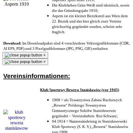
Die Klubfarben Grün-Weiß sind identisch, sowie
die das Gründungsjahr 1910
;
Aspern ist ein kleiner Bezirksteil aus Wien dem
22. Bezirk und das hier gleich zwei Vereine
gleichzeitig gegründet wurden, scheint sehr
fraglich.
Download:
Im Downloadpaket sind 4 verschiedene Vektorgrafikformate (CDR,
AI EPS, PDF) und 3 Pixelgrafikformate (JPG, PNG, GIF) enthalten.
×
×
Vereinsinformationen:
Klub Sportowy Rewera Stanisławów (vor 1945)
1908 = als Towarzystwa Zabaw Ruchowych
„Rewera“ Polskiego Towarzystwa
Gimnastycznego Sokółw Stanisławowie
gegründet – Vereinsfarben: Rot-Schwarz;
04.1914 = Namensänderung in Stanisławowski
Klub Sportowy (S. K. S.) „Rewera“ Stanisławów
von 1908;