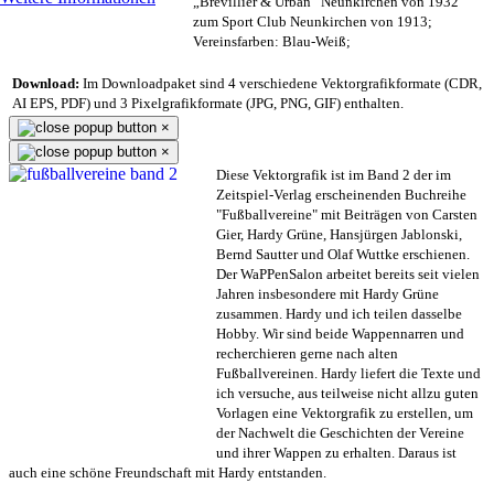
„Brevillier & Urban“ Neunkirchen von 1932
zum Sport Club Neunkirchen von 1913;
Vereinsfarben: Blau-Weiß;
Download:
Im Downloadpaket sind 4 verschiedene Vektorgrafikformate (CDR,
AI EPS, PDF) und 3 Pixelgrafikformate (JPG, PNG, GIF) enthalten.
×
×
Diese Vektorgrafik ist im Band 2 der im
Zeitspiel-Verlag erscheinenden Buchreihe
"Fußballvereine" mit Beiträgen von Carsten
Gier, Hardy Grüne, Hansjürgen Jablonski,
Bernd Sautter und Olaf Wuttke erschienen.
Der WaPPenSalon arbeitet bereits seit vielen
Jahren insbesondere mit Hardy Grüne
zusammen. Hardy und ich teilen dasselbe
Hobby. Wir sind beide Wappennarren und
recherchieren gerne nach alten
Fußballvereinen. Hardy liefert die Texte und
ich versuche, aus teilweise nicht allzu guten
Vorlagen eine Vektorgrafik zu erstellen, um
der Nachwelt die Geschichten der Vereine
und ihrer Wappen zu erhalten. Daraus ist
auch eine schöne Freundschaft mit Hardy entstanden.