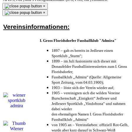
×
×
Vereinsinformationen:
I. Gross Floridsdorfer Fussballklub "Admira"
1897 – gab es bereits in Jedlesee einen
Sportklub „Sturm“;
1899 – im Juli fusionierte sich dieser mit
Donaufelder Fussballinteressierten zum I. Gross
Floridsdorfer
;
Fussballklub „Admira“ (Quelle: Allgemeine
Sport Zeitung, vom 04.03.1900);
1903 – löste sich der Verein wieder auf;
1905 – vereinigten sich die wilden Vereine
Burschenschaft „Einigkeit“ Jedlesee und
Jedleseer Sportklub „Vindobona“ und nahmen
dabei wieder
den ehemaligen Namen I. Gross Floridsdorfer
Fussballklub „Admira“
von 1905 an – Vereinsfarben: offiziell Rot-Gelb,
wurde aber kurz darauf in Schwarz-Weiß