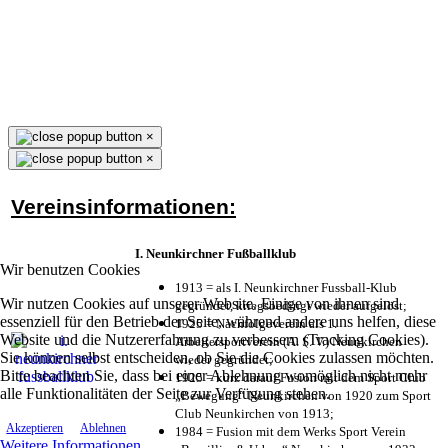
×
×
Vereinsinformationen:
I. Neunkirchner Fußballklub
Wir benutzen Cookies
1913 = als I. Neunkirchner Fussball-Klub
Wir nutzen Cookies auf unserer Website. Einige von ihnen sind
gegründet, kriegsbedingt wieder aufgelöst;
essenziell für den Betrieb der Seite, während andere uns helfen, diese
1925 = Nachfolgeverein als 1.
Website und die Nutzererfahrung zu verbessern (Tracking Cookies).
Arbeitersportverein (A. S. V.) Neunkirchen
Sie können selbst entscheiden, ob Sie die Cookies zulassen möchten.
wieder gegründet;
Bitte beachten Sie, dass bei einer Ablehnung womöglich nicht mehr
1925 = kurz darauf Fusion mit dem Sport Club
alle Funktionalitäten der Seite zur Verfügung stehen.
„Bewegung“ Neunkirchen von 1920 zum Sport
Club Neunkirchen von 1913;
Akzeptieren
Ablehnen
1984 = Fusion mit dem Werks Sport Verein
Weitere Informationen