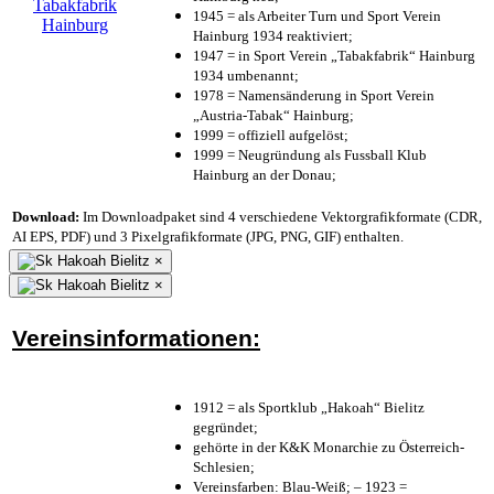
1945 = als Arbeiter Turn und Sport Verein
Hainburg 1934 reaktiviert;
1947 = in Sport Verein „Tabakfabrik“ Hainburg
1934 umbenannt;
1978 = Namensänderung in Sport Verein
„Austria-Tabak“ Hainburg;
1999 = offiziell aufgelöst;
1999 = Neugründung als Fussball Klub
Hainburg an der Donau;
Download:
Im Downloadpaket sind 4 verschiedene Vektorgrafikformate (CDR,
AI EPS, PDF) und 3 Pixelgrafikformate (JPG, PNG, GIF) enthalten.
×
×
Vereinsinformationen:
1912 = als Sportklub „Hakoah“ Bielitz
gegründet;
gehörte in der K&K Monarchie zu Österreich-
Schlesien;
Vereinsfarben: Blau-Weiß; – 1923 =