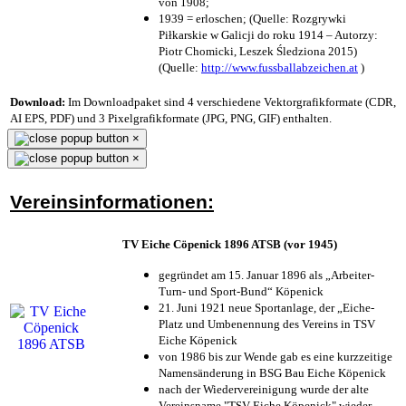
von 1908;
1939 = erloschen; (Quelle: Rozgrywki
Piłkarskie w Galicji do roku 1914 – Autorzy:
Piotr Chomicki, Leszek Śledziona 2015)
(Quelle:
http://www.fussballabzeichen.at
)
Download:
Im Downloadpaket sind 4 verschiedene Vektorgrafikformate (CDR,
AI EPS, PDF) und 3 Pixelgrafikformate (JPG, PNG, GIF) enthalten.
×
×
Vereinsinformationen:
TV Eiche Cöpenick 1896 ATSB (vor 1945)
gegründet am 15. Januar 1896 als „Arbeiter-
Turn- und Sport-Bund“ Köpenick
21. Juni 1921 neue Sportanlage, der „Eiche-
Platz und Umbenennung des Vereins in TSV
Eiche Köpenick
von 1986 bis zur Wende gab es eine kurzzeitige
Namensänderung in BSG Bau Eiche Köpenick
nach der Wiedervereinigung wurde der alte
Vereinsname "TSV Eiche Köpenick" wieder