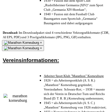
1939 = Fusion mit dem Sport Club
„Rudolfsheimer Germania (XIV)“ zum Sport
Club „Germania XIV-Horekan“;
1940 = Fusion mit dem Fussball Club
Baumgarten zum Sportclub „Germania“
Baumgarten und dabei aufgegangen
Download:
Im Downloadpaket sind 4 verschiedene Vektorgrafikformate (CDR,
AI EPS, PDF) und 3 Pixelgrafikformate (JPG, PNG, GIF) enthalten.
×
×
Vereinsinformationen:
Arbeiter Sport Klub "Marathon" Korneuburg
1926 = als Arbeitersportklub (A. S. K.)
„Marathon“ Korneuburg gegründet;
Vereinsfarben: Schwarz-Rot; – 1938 = musste
sich der Verein in Deutscher Turn und Reichs
Bund (D. T. R. B.) Korneuburg umbenennen;
1945 = als Arbeitersportclub (A. S. C.)
„Marathon“ Korneuburg von 1926 reaktiviert;
19?? = Namensänderung in Arbeitersportclub