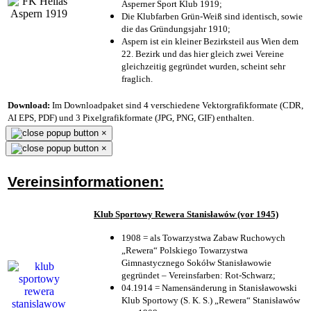
Asperner Sport Klub 1919
;
Die Klubfarben Grün-Weiß sind identisch, sowie
die das Gründungsjahr 1910
;
Aspern ist ein kleiner Bezirksteil aus Wien dem
22. Bezirk und das hier gleich zwei Vereine
gleichzeitig gegründet wurden, scheint sehr
fraglich.
Download:
Im Downloadpaket sind 4 verschiedene Vektorgrafikformate (CDR,
AI EPS, PDF) und 3 Pixelgrafikformate (JPG, PNG, GIF) enthalten.
×
×
Vereinsinformationen:
Klub Sportowy Rewera Stanisławów (vor 1945)
1908 = als Towarzystwa Zabaw Ruchowych
„Rewera“ Polskiego Towarzystwa
Gimnastycznego Sokółw Stanisławowie
gegründet – Vereinsfarben: Rot-Schwarz;
04.1914 = Namensänderung in Stanisławowski
Klub Sportowy (S. K. S.) „Rewera“ Stanisławów