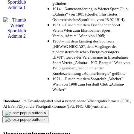
geändert;
1914 – Namensänderung in Wiener Sport Club
„Admira“ von 1905 (Quelle: Illustriertes
ÖsterreichischesSportblatt, vom 28.02.1914);
1951 – Fusion mit dem Eisenbahner Sport
Verein Wien zum Eisenbahner Sport
Verein„Admira“ Wien von 1905;
1960 – mit dem Einstieg des Sponsors
„NEWAG-NIOGAS“, dem Vorgänger des
niederösterreichischen Energieversorgers
„EVN“, wurde der Vereinsname in Eisenbahner
Sport Verein „Admira – N.Ö. Energie“ Wien von
1905 geändert, jedoch unter der
Kurzbezeichnung „Admira-Energie“ geführt;
1971 – Fusion mit dem Sportclub „Wacker“
Wien von 1908 zum Fussball Club „Admira-
Wacker“
Download:
Im Downloadpaket sind 4 verschiedene Vektorgrafikformate (CDR,
AI EPS, PDF) und 3 Pixelgrafikformate (JPG, PNG, GIF) enthalten.
×
×
Vereinsinformationen: