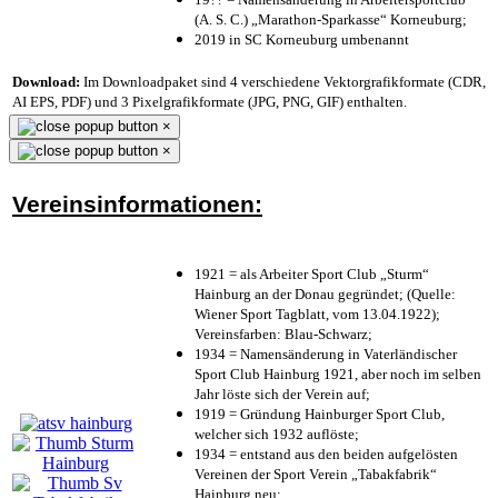
(A. S. C.) „Marathon-Sparkasse“ Korneuburg;
2019 in SC Korneuburg umbenannt
Download:
Im Downloadpaket sind 4 verschiedene Vektorgrafikformate (CDR,
AI EPS, PDF) und 3 Pixelgrafikformate (JPG, PNG, GIF) enthalten.
×
×
Vereinsinformationen:
1921 = als Arbeiter Sport Club „Sturm“
Hainburg an der Donau gegründet; (Quelle:
Wiener Sport Tagblatt, vom 13.04.1922);
Vereinsfarben: Blau-Schwarz;
1934 = Namensänderung in Vaterländischer
Sport Club Hainburg 1921, aber noch im selben
Jahr löste sich der Verein auf;
1919 = Gründung Hainburger Sport Club,
welcher sich 1932 auflöste;
1934 = entstand aus den beiden aufgelösten
Vereinen der Sport Verein „Tabakfabrik“
Hainburg neu;