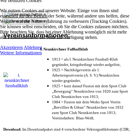
Wir benutzen Cookies
Wir nutzen Cookies auf unserer Website. Einige von ihnen sind
×
essenziell für den Betrieb der Seite, während andere uns helfen, diese
Website und die Nutzererfahrung zu verbessern (Tracking Cookies).
×
Sie können selbst entscheiden, ob Sie die Cookies zulassen möchten.
Bitte beachten Sie, dass bei einer Ablehnung womöglich nicht mehr
Vereinsinformationen:
alle Funktionalitäten der Seite zur Verfügung stehen.
Akzeptieren
Ablehnen
I. Neunkirchner Fußballklub
Weitere Informationen
1913 = als I. Neunkirchner Fussball-Klub
gegründet, kriegsbedingt wieder aufgelöst;
1925 = Nachfolgeverein als 1.
Arbeitersportverein (A. S. V.) Neunkirchen
wieder gegründet;
1925 = kurz darauf Fusion mit dem Sport Club
„Bewegung“ Neunkirchen von 1920 zum Sport
Club Neunkirchen von 1913;
1984 = Fusion mit dem Werks Sport Verein
„Brevillier & Urban“ Neunkirchen von 1932
zum Sport Club Neunkirchen von 1913;
Vereinsfarben: Blau-Weiß;
Download:
Im Downloadpaket sind 4 verschiedene Vektorgrafikformate (CDR,