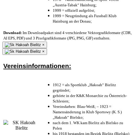
„Austria-Tabak“ Hainburg;
1999 = offiziell aufgelöst;
1999 = Neugründung als Fussball Klub
Hainburg an der Donau;
Download:
Im Downloadpaket sind 4 verschiedene Vektorgrafikformate (CDR,
AI EPS, PDF) und 3 Pixelgrafikformate (JPG, PNG, GIF) enthalten.
×
×
Vereinsinformationen:
1912 = als Sportklub „Hakoah“ Bielitz
gegründet;
gehörte in der K&K Monarchie zu Österreich-
Schlesien;
Vereinsfarben: Blau-Weiß; – 1923 =
Namensänderung in Klub Sportowy (K. S.)
„Hakoah“ Bielsko;
nach dem 1. WK kam Bielitz als Bielsko zu
Polen
bis 1918 bestanden im Bezirk Bielitz (Bielsko)