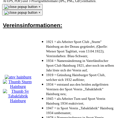
AI EPS, PDF) und 3 Pixelgrafikformate (JPG, PNG, GIF) enthalten.
×
×
Vereinsinformationen:
1921 = als Arbeiter Sport Club „Sturm“
Hainburg an der Donau gegründet; (Quelle:
Wiener Sport Tagblatt, vom 13.04.1922);
Vereinsfarben: Blau-Schwarz;
1934 = Namensänderung in Vaterländischer
Sport Club Hainburg 1921, aber noch im selben
Jahr löste sich der Verein auf;
1919 = Gründung Hainburger Sport Club,
welcher sich 1932 auflöste;
1934 = entstand aus den beiden aufgelösten
Vereinen der Sport Verein „Tabakfabrik“
Hainburg neu;
1945 = als Arbeiter Turn und Sport Verein
Hainburg 1934 reaktiviert;
1947 = in Sport Verein „Tabakfabrik“ Hainburg
1934 umbenannt;
1978 = Namensänderung in Sport Verein