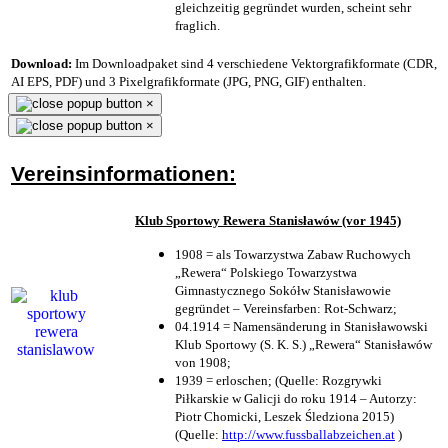
gleichzeitig gegründet wurden, scheint sehr
fraglich.
Download:
Im Downloadpaket sind 4 verschiedene Vektorgrafikformate (CDR,
AI EPS, PDF) und 3 Pixelgrafikformate (JPG, PNG, GIF) enthalten.
×
×
Vereinsinformationen:
Klub Sportowy Rewera Stanisławów (vor 1945)
1908 = als Towarzystwa Zabaw Ruchowych
„Rewera“ Polskiego Towarzystwa
Gimnastycznego Sokółw Stanisławowie
gegründet – Vereinsfarben: Rot-Schwarz;
04.1914 = Namensänderung in Stanisławowski
Klub Sportowy (S. K. S.) „Rewera“ Stanisławów
von 1908;
1939 = erloschen; (Quelle: Rozgrywki
Piłkarskie w Galicji do roku 1914 – Autorzy:
Piotr Chomicki, Leszek Śledziona 2015)
(Quelle:
http://www.fussballabzeichen.at
)