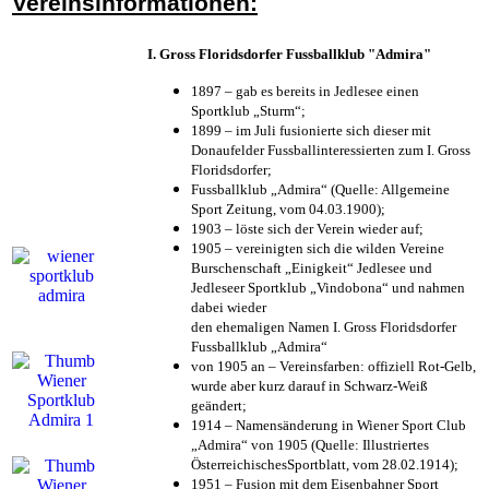
Vereinsinformationen:
I. Gross Floridsdorfer Fussballklub "Admira"
1897 – gab es bereits in Jedlesee einen
Sportklub „Sturm“;
1899 – im Juli fusionierte sich dieser mit
Donaufelder Fussballinteressierten zum I. Gross
Floridsdorfer
;
Fussballklub „Admira“ (Quelle: Allgemeine
Sport Zeitung, vom 04.03.1900);
1903 – löste sich der Verein wieder auf;
1905 – vereinigten sich die wilden Vereine
Burschenschaft „Einigkeit“ Jedlesee und
Jedleseer Sportklub „Vindobona“ und nahmen
dabei wieder
den ehemaligen Namen I. Gross Floridsdorfer
Fussballklub „Admira“
von 1905 an – Vereinsfarben: offiziell Rot-Gelb,
wurde aber kurz darauf in Schwarz-Weiß
geändert;
1914 – Namensänderung in Wiener Sport Club
„Admira“ von 1905 (Quelle: Illustriertes
ÖsterreichischesSportblatt, vom 28.02.1914);
1951 – Fusion mit dem Eisenbahner Sport