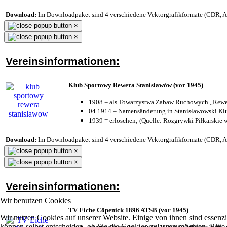
Download:
Im Downloadpaket sind 4 verschiedene Vektorgrafikformate (CDR, AI 
×
×
Vereinsinformationen:
Klub Sportowy Rewera Stanisławów (vor 1945)
1908 = als Towarzystwa Zabaw Ruchowych „Rewer
04.1914 = Namensänderung in Stanisławowski Klu
1939 = erloschen; (Quelle: Rozgrywki Piłkarskie 
Download:
Im Downloadpaket sind 4 verschiedene Vektorgrafikformate (CDR, AI 
×
×
Vereinsinformationen:
Wir benutzen Cookies
TV Eiche Cöpenick 1896 ATSB (vor 1945)
Wir nutzen Cookies auf unserer Website. Einige von ihnen sind essenzi
können selbst entscheiden, ob Sie die Cookies zulassen möchten. Bitte