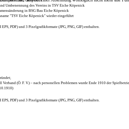
- und Sport-Bund“ Köpenick
z und Umbenennung des Vereins in TSV Eiche Köpenick
 Namensänderung in BSG Bau Eiche Köpenick
nsname "TSV Eiche Köpenick" wieder eingeführt
EPS, PDF) und 3 Pixelgrafikformate (JPG, PNG, GIF) enthalten.
ründet;
l Verband (Ö. F. V.) – nach personellen Problemen wurde Ende 1910 der Spielbetri
.10.1910)
EPS, PDF) und 3 Pixelgrafikformate (JPG, PNG, GIF) enthalten.