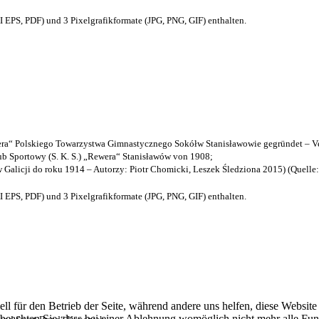
EPS, PDF) und 3 Pixelgrafikformate (JPG, PNG, GIF) enthalten.
a“ Polskiego Towarzystwa Gimnastycznego Sokółw Stanisławowie gegründet – Ve
b Sportowy (S. K. S.) „Rewera“ Stanisławów von 1908;
w Galicji do roku 1914 – Autorzy: Piotr Chomicki, Leszek Śledziona 2015) (Quelle
EPS, PDF) und 3 Pixelgrafikformate (JPG, PNG, GIF) enthalten.
ell für den Betrieb der Seite, während andere uns helfen, diese Websit
 beachten Sie, dass bei einer Ablehnung womöglich nicht mehr alle Funk