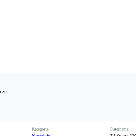
 zu.
Kategorie
Dateiname
Nostalgie
TJ Sparta CK