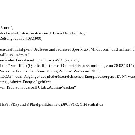
 „Sturm“;
der Fussballinteressierten zum I. Gross Floridsdorfer
;
 Zeitung, vom 04.03.1900);
henschaft „Einigkeit“ Jedlesee und Jedleseer Sportklub „Vindobona“ und nahmen d
sballklub „Admira“
wurde aber kurz darauf in Schwarz-Weiß geändert;
ra“ von 1905 (Quelle: Illustriertes ÖsterreichischesSportblatt, vom 28.02.1914);
 Wien zum Eisenbahner Sport Verein„Admira“ Wien von 1905;
OGAS“, dem Vorgänger des niederösterreichischen Energieversorgers „EVN“, wurde
nung „Admira-Energie“ geführt;
 von 1908 zum Fussball Club „Admira-Wacker“
EPS, PDF) und 3 Pixelgrafikformate (JPG, PNG, GIF) enthalten.