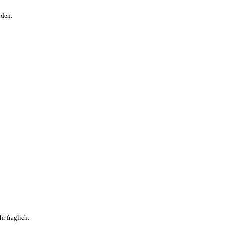
rden.
r fraglich.