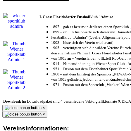
I. Gross Floridsdorfer Fussballklub "Admira"
1897 – gab es bereits in Jedlesee einen Sportklub
1899 – im Juli fusionierte sich dieser mit Donaufel
Fussballklub „Admira“ (Quelle: Allgemeine Sport
1903 – löste sich der Verein wieder auf;
1905 – vereinigten sich die wilden Vereine Bursc
den ehemaligen Namen I. Gross Floridsdorfer Fus
von 1905 an – Vereinsfarben: offiziell Rot-Gelb, 
1914 – Namensänderung in Wiener Sport Club „Admi
1951 – Fusion mit dem Eisenbahner Sport Verein
1960 – mit dem Einstieg des Sponsors „NEWAG-NI
von 1905 geändert, jedoch unter der Kurzbezeich
1971 – Fusion mit dem Sportclub „Wacker“ Wien
Download:
Im Downloadpaket sind 4 verschiedene Vektorgrafikformate (CDR, AI 
×
×
Vereinsinformationen: