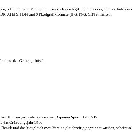
men,
oder eine vom Verein oder Unternehmen legitimierte Person,
herunterladen we
R, AI EPS, PDF) und 3 Pixelgrafikformate (JPG, PNG, GIF) enthalten.
ute ist das Gebiet polnisch.
chen Hinweis, es findet sich nur ein Asperner Sport Klub 1919
;
die das Gründungsjahr 1910
;
. Bezirk und das hier gleich zwei Vereine gleichzeitig gegründet wurden, scheint seh