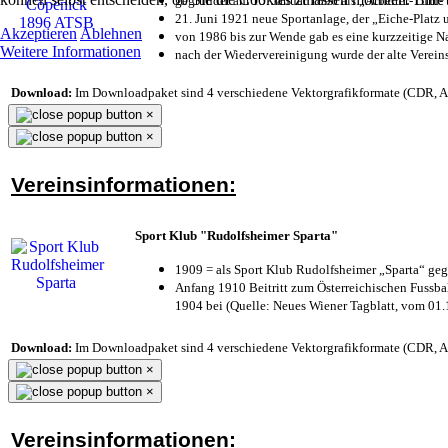
gegründet am 15. Januar 1896 als „Arbeiter-Turn
21. Juni 1921 neue Sportanlage, der „Eiche-Plat
Akzeptieren
Ablehnen
von 1986 bis zur Wende gab es eine kurzzeitige
Weitere Informationen
nach der Wiedervereinigung wurde der alte Verei
Download:
Im Downloadpaket sind 4 verschiedene Vektorgrafikformate (CDR, AI 
×
×
Vereinsinformationen:
Sport Klub "Rudolfsheimer Sparta"
1909 = als Sport Klub Rudolfsheimer „Sparta“ geg
Anfang 1910 Beitritt zum Österreichischen Fussbal
1904 bei (Quelle: Neues Wiener Tagblatt, vom 01
Download:
Im Downloadpaket sind 4 verschiedene Vektorgrafikformate (CDR, AI 
×
×
Vereinsinformationen: