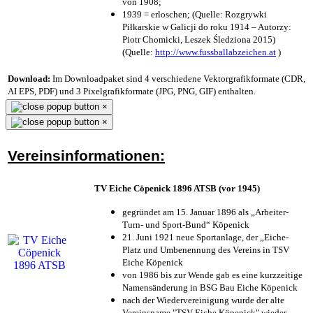
von 1908;
1939 = erloschen; (Quelle: Rozgrywki
Piłkarskie w Galicji do roku 1914 – Autorzy:
Piotr Chomicki, Leszek Śledziona 2015)
(Quelle:
http://www.fussballabzeichen.at
)
Download:
Im Downloadpaket sind 4 verschiedene Vektorgrafikformate (CDR,
AI EPS, PDF) und 3 Pixelgrafikformate (JPG, PNG, GIF) enthalten.
×
×
Vereinsinformationen:
TV Eiche Cöpenick 1896 ATSB (vor 1945)
gegründet am 15. Januar 1896 als „Arbeiter-
Turn- und Sport-Bund“ Köpenick
21. Juni 1921 neue Sportanlage, der „Eiche-
Platz und Umbenennung des Vereins in TSV
Eiche Köpenick
von 1986 bis zur Wende gab es eine kurzzeitige
Namensänderung in BSG Bau Eiche Köpenick
nach der Wiedervereinigung wurde der alte
Vereinsname "TSV Eiche Köpenick" wieder