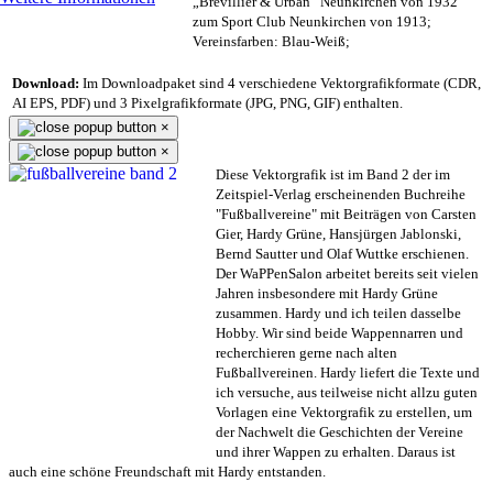
„Brevillier & Urban“ Neunkirchen von 1932
zum Sport Club Neunkirchen von 1913;
Vereinsfarben: Blau-Weiß;
Download:
Im Downloadpaket sind 4 verschiedene Vektorgrafikformate (CDR,
AI EPS, PDF) und 3 Pixelgrafikformate (JPG, PNG, GIF) enthalten.
×
×
Diese Vektorgrafik ist im Band 2 der im
Zeitspiel-Verlag erscheinenden Buchreihe
"Fußballvereine" mit Beiträgen von Carsten
Gier, Hardy Grüne, Hansjürgen Jablonski,
Bernd Sautter und Olaf Wuttke erschienen.
Der WaPPenSalon arbeitet bereits seit vielen
Jahren insbesondere mit Hardy Grüne
zusammen. Hardy und ich teilen dasselbe
Hobby. Wir sind beide Wappennarren und
recherchieren gerne nach alten
Fußballvereinen. Hardy liefert die Texte und
ich versuche, aus teilweise nicht allzu guten
Vorlagen eine Vektorgrafik zu erstellen, um
der Nachwelt die Geschichten der Vereine
und ihrer Wappen zu erhalten. Daraus ist
auch eine schöne Freundschaft mit Hardy entstanden.