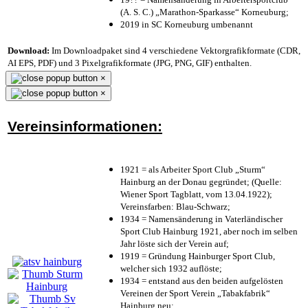
(A. S. C.) „Marathon-Sparkasse“ Korneuburg;
2019 in SC Korneuburg umbenannt
Download:
Im Downloadpaket sind 4 verschiedene Vektorgrafikformate (CDR,
AI EPS, PDF) und 3 Pixelgrafikformate (JPG, PNG, GIF) enthalten.
×
×
Vereinsinformationen:
1921 = als Arbeiter Sport Club „Sturm“
Hainburg an der Donau gegründet; (Quelle:
Wiener Sport Tagblatt, vom 13.04.1922);
Vereinsfarben: Blau-Schwarz;
1934 = Namensänderung in Vaterländischer
Sport Club Hainburg 1921, aber noch im selben
Jahr löste sich der Verein auf;
1919 = Gründung Hainburger Sport Club,
welcher sich 1932 auflöste;
1934 = entstand aus den beiden aufgelösten
Vereinen der Sport Verein „Tabakfabrik“
Hainburg neu;