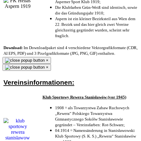
Asperner Sport Klub 1919
;
Die Klubfarben Grün-Weiß sind identisch, sowie
die das Gründungsjahr 1910
;
Aspern ist ein kleiner Bezirksteil aus Wien dem
22. Bezirk und das hier gleich zwei Vereine
gleichzeitig gegründet wurden, scheint sehr
fraglich.
Download:
Im Downloadpaket sind 4 verschiedene Vektorgrafikformate (CDR,
AI EPS, PDF) und 3 Pixelgrafikformate (JPG, PNG, GIF) enthalten.
×
×
Vereinsinformationen:
Klub Sportowy Rewera Stanisławów (vor 1945)
1908 = als Towarzystwa Zabaw Ruchowych
„Rewera“ Polskiego Towarzystwa
Gimnastycznego Sokółw Stanisławowie
gegründet – Vereinsfarben: Rot-Schwarz;
04.1914 = Namensänderung in Stanisławowski
Klub Sportowy (S. K. S.) „Rewera“ Stanisławów