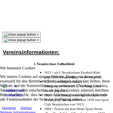
×
×
Vereinsinformationen:
I. Neunkirchner Fußballklub
Wir benutzen Cookies
1913 = als I. Neunkirchner Fussball-Klub
Wir nutzen Cookies auf unserer Website. Einige von ihnen sind
gegründet, kriegsbedingt wieder aufgelöst;
essenziell für den Betrieb der Seite, während andere uns helfen, diese
1925 = Nachfolgeverein als 1.
Website und die Nutzererfahrung zu verbessern (Tracking Cookies).
Arbeitersportverein (A. S. V.) Neunkirchen
Sie können selbst entscheiden, ob Sie die Cookies zulassen möchten.
wieder gegründet;
Bitte beachten Sie, dass bei einer Ablehnung womöglich nicht mehr
1925 = kurz darauf Fusion mit dem Sport Club
alle Funktionalitäten der Seite zur Verfügung stehen.
„Bewegung“ Neunkirchen von 1920 zum Sport
Club Neunkirchen von 1913;
Akzeptieren
Ablehnen
1984 = Fusion mit dem Werks Sport Verein
Weitere Informationen