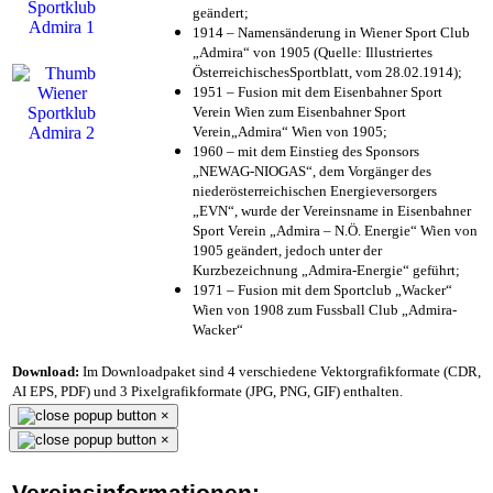
geändert;
1914 – Namensänderung in Wiener Sport Club
„Admira“ von 1905 (Quelle: Illustriertes
ÖsterreichischesSportblatt, vom 28.02.1914);
1951 – Fusion mit dem Eisenbahner Sport
Verein Wien zum Eisenbahner Sport
Verein„Admira“ Wien von 1905;
1960 – mit dem Einstieg des Sponsors
„NEWAG-NIOGAS“, dem Vorgänger des
niederösterreichischen Energieversorgers
„EVN“, wurde der Vereinsname in Eisenbahner
Sport Verein „Admira – N.Ö. Energie“ Wien von
1905 geändert, jedoch unter der
Kurzbezeichnung „Admira-Energie“ geführt;
1971 – Fusion mit dem Sportclub „Wacker“
Wien von 1908 zum Fussball Club „Admira-
Wacker“
Download:
Im Downloadpaket sind 4 verschiedene Vektorgrafikformate (CDR,
AI EPS, PDF) und 3 Pixelgrafikformate (JPG, PNG, GIF) enthalten.
×
×
Vereinsinformationen: