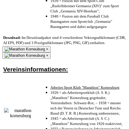
1939 = Fusion mit dem Sport Club
„Rudolfsheimer Germania (XIV)“ zum Sport
Club „Germania XIV-Horekan“;
1940 = Fusion mit dem Fussball Club
Baumgarten zum Sportclub „Germania“
Baumgarten und dabei aufgegangen
Download:
Im Downloadpaket sind 4 verschiedene Vektorgrafikformate (CDR,
AI EPS, PDF) und 3 Pixelgrafikformate (JPG, PNG, GIF) enthalten.
×
×
Vereinsinformationen:
Arbeiter Sport Klub "Marathon" Korneuburg
1926 = als Arbeitersportklub (A. S. K.)
„Marathon“ Korneuburg gegründet;
Vereinsfarben: Schwarz-Rot; – 1938 = musste
sich der Verein in Deutscher Turn und Reichs
Bund (D. T. R. B.) Korneuburg umbenennen;
1945 = als Arbeitersportclub (A. S. C.)
„Marathon“ Korneuburg von 1926 reaktiviert;
19?? = Namensänderung in Arbeitersportclub