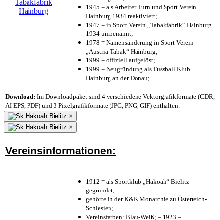
1945 = als Arbeiter Turn und Sport Verein
Hainburg 1934 reaktiviert;
1947 = in Sport Verein „Tabakfabrik“ Hainburg
1934 umbenannt;
1978 = Namensänderung in Sport Verein
„Austria-Tabak“ Hainburg;
1999 = offiziell aufgelöst;
1999 = Neugründung als Fussball Klub
Hainburg an der Donau;
Download:
Im Downloadpaket sind 4 verschiedene Vektorgrafikformate (CDR,
AI EPS, PDF) und 3 Pixelgrafikformate (JPG, PNG, GIF) enthalten.
×
×
Vereinsinformationen:
1912 = als Sportklub „Hakoah“ Bielitz
gegründet;
gehörte in der K&K Monarchie zu Österreich-
Schlesien;
Vereinsfarben: Blau-Weiß; – 1923 =