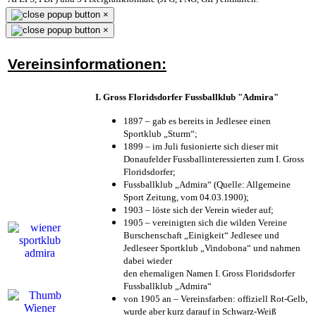
×
×
Vereinsinformationen:
I. Gross Floridsdorfer Fussballklub "Admira"
1897 – gab es bereits in Jedlesee einen
Sportklub „Sturm“;
1899 – im Juli fusionierte sich dieser mit
Donaufelder Fussballinteressierten zum I. Gross
Floridsdorfer
;
Fussballklub „Admira“ (Quelle: Allgemeine
Sport Zeitung, vom 04.03.1900);
1903 – löste sich der Verein wieder auf;
1905 – vereinigten sich die wilden Vereine
Burschenschaft „Einigkeit“ Jedlesee und
Jedleseer Sportklub „Vindobona“ und nahmen
dabei wieder
den ehemaligen Namen I. Gross Floridsdorfer
Fussballklub „Admira“
von 1905 an – Vereinsfarben: offiziell Rot-Gelb,
wurde aber kurz darauf in Schwarz-Weiß