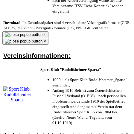
nach der Wiedervereinigung wurde der alte
Vereinsname "TSV Eiche Köpenick" wieder
eingeführt
Download:
Im Downloadpaket sind 4 verschiedene Vektorgrafikformate (CDR,
AI EPS, PDF) und 3 Pixelgrafikformate (JPG, PNG, GIF) enthalten.
×
×
Vereinsinformationen:
Sport Klub "Rudolfsheimer Sparta"
1909 = als Sport Klub Rudolfsheimer „Sparta“
gegründet;
Anfang 1910 Beitritt zum Österreichischen
Fussball Verband (Ö. F. V.) – nach personellen
Problemen wurde Ende 1910 der Spielbetrieb
eingestellt und der gesamte Verein trat dem
Rudolfsheimer Sport Klub von 1904 bei
(Quelle: Neues Wiener Tagblatt, vom
01.10.1910)