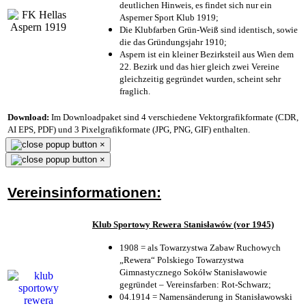
deutlichen Hinweis, es findet sich nur ein
Asperner Sport Klub 1919
;
Die Klubfarben Grün-Weiß sind identisch, sowie
die das Gründungsjahr 1910
;
Aspern ist ein kleiner Bezirksteil aus Wien dem
22. Bezirk und das hier gleich zwei Vereine
gleichzeitig gegründet wurden, scheint sehr
fraglich.
Download:
Im Downloadpaket sind 4 verschiedene Vektorgrafikformate (CDR,
AI EPS, PDF) und 3 Pixelgrafikformate (JPG, PNG, GIF) enthalten.
×
×
Vereinsinformationen:
Klub Sportowy Rewera Stanisławów (vor 1945)
1908 = als Towarzystwa Zabaw Ruchowych
„Rewera“ Polskiego Towarzystwa
Gimnastycznego Sokółw Stanisławowie
gegründet – Vereinsfarben: Rot-Schwarz;
04.1914 = Namensänderung in Stanisławowski