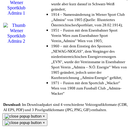
wurde aber kurz darauf in Schwarz-Weiß
geändert;
1914 – Namensänderung in Wiener Sport Club
„Admira“ von 1905 (Quelle: Illustriertes
ÖsterreichischesSportblatt, vom 28.02.1914);
1951 – Fusion mit dem Eisenbahner Sport
Verein Wien zum Eisenbahner Sport
Verein„Admira“ Wien von 1905;
1960 – mit dem Einstieg des Sponsors
„NEWAG-NIOGAS“, dem Vorgänger des
niederösterreichischen Energieversorgers
„EVN“, wurde der Vereinsname in Eisenbahner
Sport Verein „Admira – N.Ö. Energie“ Wien von
1905 geändert, jedoch unter der
Kurzbezeichnung „Admira-Energie“ geführt;
1971 – Fusion mit dem Sportclub „Wacker“
Wien von 1908 zum Fussball Club „Admira-
Wacker“
Download:
Im Downloadpaket sind 4 verschiedene Vektorgrafikformate (CDR,
AI EPS, PDF) und 3 Pixelgrafikformate (JPG, PNG, GIF) enthalten.
×
×