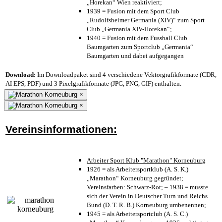
„Horekan“ Wien reaktiviert;
1939 = Fusion mit dem Sport Club
„Rudolfsheimer Germania (XIV)“ zum Sport
Club „Germania XIV-Horekan“;
1940 = Fusion mit dem Fussball Club
Baumgarten zum Sportclub „Germania“
Baumgarten und dabei aufgegangen
Download:
Im Downloadpaket sind 4 verschiedene Vektorgrafikformate (CDR,
AI EPS, PDF) und 3 Pixelgrafikformate (JPG, PNG, GIF) enthalten.
×
×
Vereinsinformationen:
Arbeiter Sport Klub "Marathon" Korneuburg
1926 = als Arbeitersportklub (A. S. K.)
„Marathon“ Korneuburg gegründet;
Vereinsfarben: Schwarz-Rot; – 1938 = musste
sich der Verein in Deutscher Turn und Reichs
Bund (D. T. R. B.) Korneuburg umbenennen;
1945 = als Arbeitersportclub (A. S. C.)