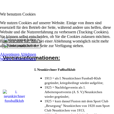
Wir benutzen Cookies
Wir nutzen Cookies auf unserer Website. Einige von ihnen sind
essenziell für den Betrieb der Seite, während andere uns helfen, diese
Website und die Nutzererfahrung zu verbessern (Tracking Cookies).
Sie können selbst entscheiden, ob Sie die Cookies zulassen möchten.
×
Bitte beachten Sie, dass bei einer Ablehnung womöglich nicht mehr
alle Funktionalitäten der Seite zur Verfügung stehen.
×
Akzeptieren
Ablehnen
Vereinsinformationen:
Weitere Informationen
I. Neunkirchner Fußballklub
1913 = als I. Neunkirchner Fussball-Klub
gegründet, kriegsbedingt wieder aufgelöst;
1925 = Nachfolgeverein als 1.
Arbeitersportverein (A. S. V.) Neunkirchen
wieder gegründet;
1925 = kurz darauf Fusion mit dem Sport Club
„Bewegung“ Neunkirchen von 1920 zum Sport
Club Neunkirchen von 1913;