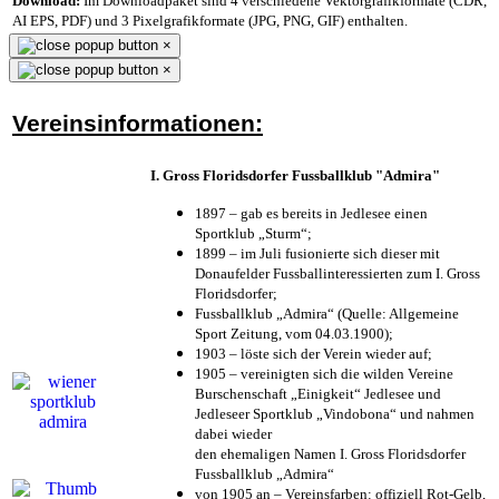
Download:
Im Downloadpaket sind 4 verschiedene Vektorgrafikformate (CDR,
AI EPS, PDF) und 3 Pixelgrafikformate (JPG, PNG, GIF) enthalten.
×
×
Vereinsinformationen:
I. Gross Floridsdorfer Fussballklub "Admira"
1897 – gab es bereits in Jedlesee einen
Sportklub „Sturm“;
1899 – im Juli fusionierte sich dieser mit
Donaufelder Fussballinteressierten zum I. Gross
Floridsdorfer
;
Fussballklub „Admira“ (Quelle: Allgemeine
Sport Zeitung, vom 04.03.1900);
1903 – löste sich der Verein wieder auf;
1905 – vereinigten sich die wilden Vereine
Burschenschaft „Einigkeit“ Jedlesee und
Jedleseer Sportklub „Vindobona“ und nahmen
dabei wieder
den ehemaligen Namen I. Gross Floridsdorfer
Fussballklub „Admira“
von 1905 an – Vereinsfarben: offiziell Rot-Gelb,