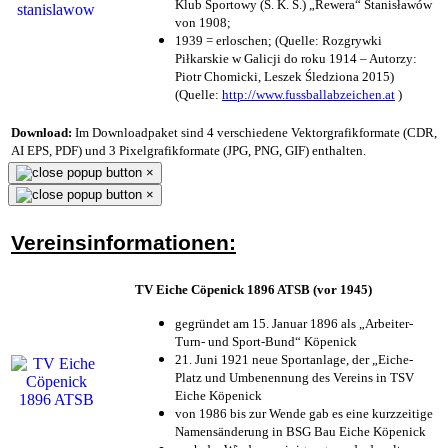
Klub Sportowy (S. K. S.) „Rewera“ Stanisławów
von 1908;
1939 = erloschen; (Quelle: Rozgrywki
Piłkarskie w Galicji do roku 1914 – Autorzy:
Piotr Chomicki, Leszek Śledziona 2015)
(Quelle:
http://www.fussballabzeichen.at
)
Download:
Im Downloadpaket sind 4 verschiedene Vektorgrafikformate (CDR,
AI EPS, PDF) und 3 Pixelgrafikformate (JPG, PNG, GIF) enthalten.
×
×
Vereinsinformationen:
TV Eiche Cöpenick 1896 ATSB (vor 1945)
gegründet am 15. Januar 1896 als „Arbeiter-
Turn- und Sport-Bund“ Köpenick
21. Juni 1921 neue Sportanlage, der „Eiche-
Platz und Umbenennung des Vereins in TSV
Eiche Köpenick
von 1986 bis zur Wende gab es eine kurzzeitige
Namensänderung in BSG Bau Eiche Köpenick