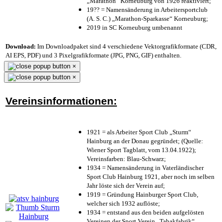
„Marathon“ Korneuburg von 1926 reaktiviert;
19?? = Namensänderung in Arbeitersportclub
(A. S. C.) „Marathon-Sparkasse“ Korneuburg;
2019 in SC Korneuburg umbenannt
Download:
Im Downloadpaket sind 4 verschiedene Vektorgrafikformate (CDR,
AI EPS, PDF) und 3 Pixelgrafikformate (JPG, PNG, GIF) enthalten.
×
×
Vereinsinformationen:
1921 = als Arbeiter Sport Club „Sturm“
Hainburg an der Donau gegründet; (Quelle:
Wiener Sport Tagblatt, vom 13.04.1922);
Vereinsfarben: Blau-Schwarz;
1934 = Namensänderung in Vaterländischer
Sport Club Hainburg 1921, aber noch im selben
Jahr löste sich der Verein auf;
1919 = Gründung Hainburger Sport Club,
welcher sich 1932 auflöste;
1934 = entstand aus den beiden aufgelösten
Vereinen der Sport Verein „Tabakfabrik“