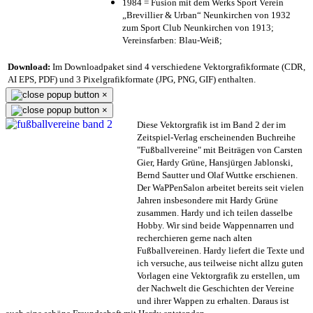
1984 = Fusion mit dem Werks Sport Verein
„Brevillier & Urban“ Neunkirchen von 1932
zum Sport Club Neunkirchen von 1913;
Vereinsfarben: Blau-Weiß;
Download:
Im Downloadpaket sind 4 verschiedene Vektorgrafikformate (CDR,
AI EPS, PDF) und 3 Pixelgrafikformate (JPG, PNG, GIF) enthalten.
×
×
Diese Vektorgrafik ist im Band 2 der im
Zeitspiel-Verlag erscheinenden Buchreihe
"Fußballvereine" mit Beiträgen von Carsten
Gier, Hardy Grüne, Hansjürgen Jablonski,
Bernd Sautter und Olaf Wuttke erschienen.
Der WaPPenSalon arbeitet bereits seit vielen
Jahren insbesondere mit Hardy Grüne
zusammen. Hardy und ich teilen dasselbe
Hobby. Wir sind beide Wappennarren und
recherchieren gerne nach alten
Fußballvereinen. Hardy liefert die Texte und
ich versuche, aus teilweise nicht allzu guten
Vorlagen eine Vektorgrafik zu erstellen, um
der Nachwelt die Geschichten der Vereine
und ihrer Wappen zu erhalten. Daraus ist