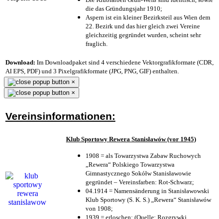
die das Gründungsjahr 1910
;
Aspern ist ein kleiner Bezirksteil aus Wien dem
22. Bezirk und das hier gleich zwei Vereine
gleichzeitig gegründet wurden, scheint sehr
fraglich.
Download:
Im Downloadpaket sind 4 verschiedene Vektorgrafikformate (CDR,
AI EPS, PDF) und 3 Pixelgrafikformate (JPG, PNG, GIF) enthalten.
×
×
Vereinsinformationen:
Klub Sportowy Rewera Stanisławów (vor 1945)
1908 = als Towarzystwa Zabaw Ruchowych
„Rewera“ Polskiego Towarzystwa
Gimnastycznego Sokółw Stanisławowie
gegründet – Vereinsfarben: Rot-Schwarz;
04.1914 = Namensänderung in Stanisławowski
Klub Sportowy (S. K. S.) „Rewera“ Stanisławów
von 1908;
1939 = erloschen; (Quelle: Rozgrywki