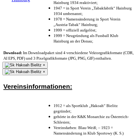
Hainburg 1934 reaktiviert;
1947 = in Sport Verein „Tabakfabrik“ Hainburg
1934 umbenannt;
1978 = Namensänderung in Sport Verein
„Austria-Tabak“ Hainburg;
1999 = offiziell aufgelöst;
1999 = Neugründung als Fussball Klub
Hainburg an der Donau;
Download:
Im Downloadpaket sind 4 verschiedene Vektorgrafikformate (CDR,
AI EPS, PDF) und 3 Pixelgrafikformate (JPG, PNG, GIF) enthalten.
×
×
Vereinsinformationen:
1912 = als Sportklub „Hakoah“ Bielitz
gegründet;
gehörte in der K&K Monarchie zu Österreich-
Schlesien;
Vereinsfarben: Blau-Weiß; – 1923 =
Namensänderung in Klub Sportowy (K. S.)