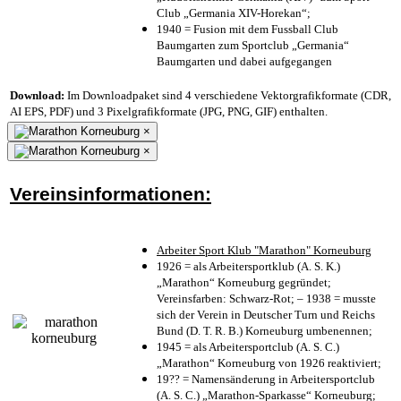
Club „Germania XIV-Horekan“;
1940 = Fusion mit dem Fussball Club
Baumgarten zum Sportclub „Germania“
Baumgarten und dabei aufgegangen
Download:
Im Downloadpaket sind 4 verschiedene Vektorgrafikformate (CDR,
AI EPS, PDF) und 3 Pixelgrafikformate (JPG, PNG, GIF) enthalten.
×
×
Vereinsinformationen:
Arbeiter Sport Klub "Marathon" Korneuburg
1926 = als Arbeitersportklub (A. S. K.)
„Marathon“ Korneuburg gegründet;
Vereinsfarben: Schwarz-Rot; – 1938 = musste
sich der Verein in Deutscher Turn und Reichs
Bund (D. T. R. B.) Korneuburg umbenennen;
1945 = als Arbeitersportclub (A. S. C.)
„Marathon“ Korneuburg von 1926 reaktiviert;
19?? = Namensänderung in Arbeitersportclub
(A. S. C.) „Marathon-Sparkasse“ Korneuburg;