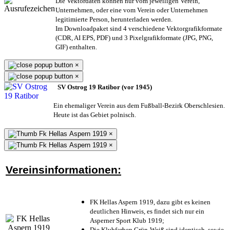
Die Vektordaten können nur vom jeweiligen Verein,
Unternehmen,
oder eine vom Verein oder Unternehmen
legitimierte Person,
herunterladen werden.
Im Downloadpaket sind 4 verschiedene Vektorgrafikformate
(CDR, AI EPS, PDF) und 3 Pixelgrafikformate (JPG, PNG,
GIF) enthalten.
×
×
SV Ostrog 19 Ratibor (vor 1945)
Ein ehemaliger Verein aus dem Fußball-Bezirk Oberschlesien.
Heute ist das Gebiet polnisch.
×
×
Vereinsinformationen:
FK Hellas Aspern 1919, dazu gibt es keinen
deutlichen Hinweis, es findet sich nur ein
Asperner Sport Klub 1919
;
Die Klubfarben Grün-Weiß sind identisch, sowie