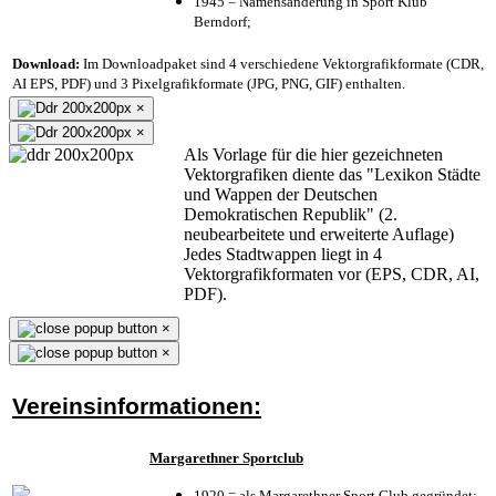
1945 = Namensänderung in Sport Klub
Berndorf;
Download:
Im Downloadpaket sind 4 verschiedene Vektorgrafikformate (CDR,
AI EPS, PDF) und 3 Pixelgrafikformate (JPG, PNG, GIF) enthalten.
×
×
Als Vorlage für die hier gezeichneten
Vektorgrafiken diente das "Lexikon Städte
und Wappen der Deutschen
Demokratischen Republik" (2.
neubearbeitete und erweiterte Auflage)
Jedes Stadtwappen liegt in 4
Vektorgrafikformaten vor (EPS, CDR, AI,
PDF).
×
×
Vereinsinformationen:
Margarethner Sportclub
1920 = als Margarethner Sport Club gegründet;