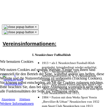
×
×
Vereinsinformationen:
I. Neunkirchner Fußballklub
Wir benutzen Cookies
1913 = als I. Neunkirchner Fussball-Klub
gegründet, kriegsbedingt wieder aufgelöst;
Wir nutzen Cookies auf unserer Website. Einige von ihnen sind
1925 = Nachfolgeverein als 1.
essenziell für den Betrieb der Seite, während andere uns helfen, diese
Arbeitersportverein (A. S. V.) Neunkirchen
Website und die Nutzererfahrung zu verbessern (Tracking Cookies).
wieder gegründet;
Sie können selbst entscheiden, ob Sie die Cookies zulassen möchten.
1925 = kurz darauf Fusion mit dem Sport Club
Bitte beachten Sie, dass bei einer Ablehnung womöglich nicht mehr
„Bewegung“ Neunkirchen von 1920 zum Sport
alle Funktionalitäten der Seite zur Verfügung stehen.
Club Neunkirchen von 1913;
1984 = Fusion mit dem Werks Sport Verein
Akzeptieren
Ablehnen
„Brevillier & Urban“ Neunkirchen von 1932
Weitere Informationen
zum Sport Club Neunkirchen von 1913;