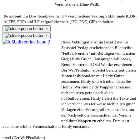
Vereinsfarben: Blau-Weiß;
Download:
Im Downloadpaket sind 4 verschiedene Vektorgrafikformate (CDR,
AI EPS, PDF) und 3 Pixelgrafikformate (JPG, PNG, GIF) enthalten.
×
×
Diese Vektorgrafik ist im Band 2 der im
Zeitspiel-Verlag erscheinenden Buchreihe
"Fußballvereine" mit Beiträgen von Carsten
Gier, Hardy Grüne, Hansjürgen Jablonski,
Bernd Sautter und Olaf Wuttke erschienen.
Der WaPPenSalon arbeitet bereits seit vielen
Jahren insbesondere mit Hardy Grüne
zusammen. Hardy und ich teilen dasselbe
Hobby. Wir sind beide Wappennarren und
recherchieren gerne nach alten
Fußballvereinen. Hardy liefert die Texte und
ich versuche, aus teilweise nicht allzu guten
Vorlagen eine Vektorgrafik zu erstellen, um
der Nachwelt die Geschichten der Vereine
und ihrer Wappen zu erhalten. Daraus ist
auch eine schöne Freundschaft mit Hardy entstanden.
pixel (Der WaPPenSalon)