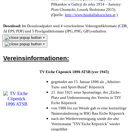
Piłkarskie w Galicji do roku 1914 – Autorzy:
Piotr Chomicki, Leszek Śledziona 2015)
(Quelle:
http://www.fussballabzeichen.at
)
Download:
Im Downloadpaket sind 4 verschiedene Vektorgrafikformate (CDR,
AI EPS, PDF) und 3 Pixelgrafikformate (JPG, PNG, GIF) enthalten.
×
×
Vereinsinformationen:
TV Eiche Cöpenick 1896 ATSB (vor 1945)
gegründet am 15. Januar 1896 als „Arbeiter-
Turn- und Sport-Bund“ Köpenick
21. Juni 1921 neue Sportanlage, der „Eiche-
Platz und Umbenennung des Vereins in TSV
Eiche Köpenick
von 1986 bis zur Wende gab es eine kurzzeitige
Namensänderung in BSG Bau Eiche Köpenick
nach der Wiedervereinigung wurde der alte
Vereinsname "TSV Eiche Köpenick" wieder
eingeführt