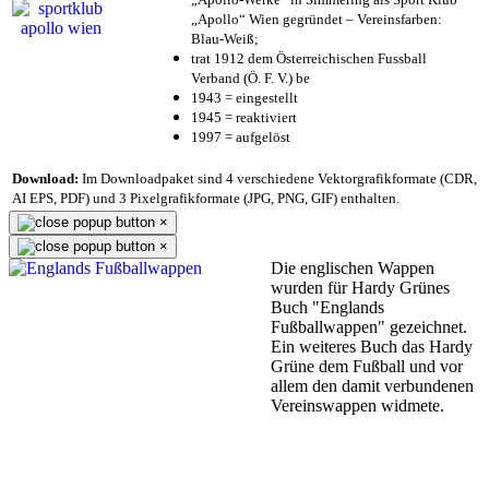
„Apollo“ Wien gegründet – Vereinsfarben:
Blau-Weiß;
trat 1912 dem Österreichischen Fussball
Verband (Ö. F. V.) be
1943 = eingestellt
1945 = reaktiviert
1997 = aufgelöst
Download:
Im Downloadpaket sind 4 verschiedene Vektorgrafikformate (CDR,
AI EPS, PDF) und 3 Pixelgrafikformate (JPG, PNG, GIF) enthalten.
×
×
Die englischen Wappen
wurden für Hardy Grünes
Buch "Englands
Fußballwappen" gezeichnet.
Ein weiteres Buch das Hardy
Grüne dem Fußball und vor
allem den damit verbundenen
Vereinswappen widmete.