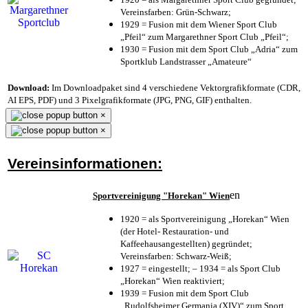
Vereinsfarben: Grün-Schwarz;
1929 = Fusion mit dem Wiener Sport Club
„Pfeil“ zum Margarethner Sport Club „Pfeil“;
1930 = Fusion mit dem Sport Club „Adria“ zum
Sportklub Landstrasser „Amateure“
Download:
Im Downloadpaket sind 4 verschiedene Vektorgrafikformate (CDR,
AI EPS, PDF) und 3 Pixelgrafikformate (JPG, PNG, GIF) enthalten.
×
×
Vereinsinformationen:
en
Sportvereinigung "Horekan" Wien
1920 = als Sportvereinigung „Horekan“ Wien
(der Hotel- Restauration- und
Kaffeehausangestellten) gegründet;
Vereinsfarben: Schwarz-Weiß;
1927 = eingestellt; – 1934 = als Sport Club
„Horekan“ Wien reaktiviert;
1939 = Fusion mit dem Sport Club
„Rudolfsheimer Germania (XIV)“ zum Sport