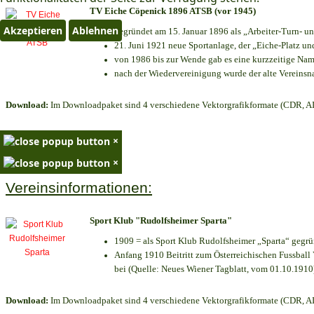
TV Eiche Cöpenick 1896 ATSB (vor 1945)
Akzeptieren
Ablehnen
gegründet am 15. Januar 1896 als „Arbeiter-Turn- 
21. Juni 1921 neue Sportanlage, der „Eiche-Platz 
von 1986 bis zur Wende gab es eine kurzzeitige N
nach der Wiedervereinigung wurde der alte Vereins
Download:
Im Downloadpaket sind 4 verschiedene Vektorgrafikformate (CDR, AI 
×
×
Vereinsinformationen:
Sport Klub "Rudolfsheimer Sparta"
1909 = als Sport Klub Rudolfsheimer „Sparta“ gegrü
Anfang 1910 Beitritt zum Österreichischen Fussball 
bei (Quelle: Neues Wiener Tagblatt, vom 01.10.1910
Download:
Im Downloadpaket sind 4 verschiedene Vektorgrafikformate (CDR, AI 