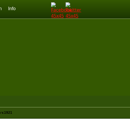
n
Info
n v.1921