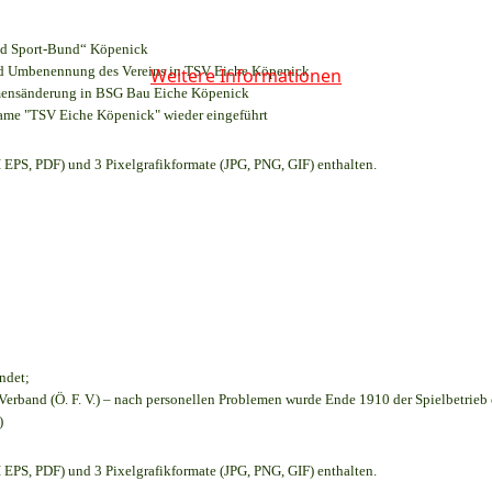
und Sport-Bund“ Köpenick
und Umbenennung des Vereins in TSV Eiche Köpenick
Weitere Informationen
amensänderung in BSG Bau Eiche Köpenick
name "TSV Eiche Köpenick" wieder eingeführt
EPS, PDF) und 3 Pixelgrafikformate (JPG, PNG, GIF) enthalten.
ndet;
Verband (Ö. F. V.) – nach personellen Problemen wurde Ende 1910 der Spielbetrieb
)
EPS, PDF) und 3 Pixelgrafikformate (JPG, PNG, GIF) enthalten.