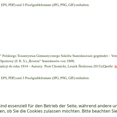
EPS, PDF) und 3 Pixelgrafikformate (JPG, PNG, GIF) enthalten.
 Polskiego Towarzystwa Gimnastycznego Sokółw Stanisławowie gegründet – Vere
Sportowy (S. K. S.) „Rewera“ Stanisławów von 1908;
Galicji do roku 1914 – Autorzy: Piotr Chomicki, Leszek Śledziona 2015) (Quelle:
h
EPS, PDF) und 3 Pixelgrafikformate (JPG, PNG, GIF) enthalten.
ind essenziell für den Betrieb der Seite, während andere u
en, ob Sie die Cookies zulassen möchten. Bitte beachten Si