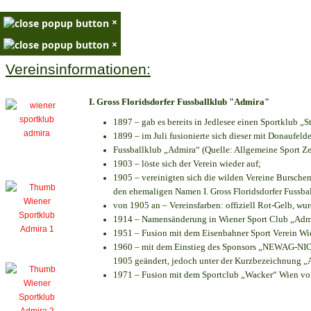
×
×
Vereinsinformationen:
I. Gross Floridsdorfer Fussballklub "Admira"
1897 – gab es bereits in Jedlesee einen Sportklub „S
1899 – im Juli fusionierte sich dieser mit Donaufelde
Fussballklub „Admira“ (Quelle: Allgemeine Sport Z
1903 – löste sich der Verein wieder auf;
1905 – vereinigten sich die wilden Vereine Bursche
den ehemaligen Namen I. Gross Floridsdorfer Fussb
von 1905 an – Vereinsfarben: offiziell Rot-Gelb, wu
1914 – Namensänderung in Wiener Sport Club „Admira
1951 – Fusion mit dem Eisenbahner Sport Verein W
1960 – mit dem Einstieg des Sponsors „NEWAG-NIOGA
1905 geändert, jedoch unter der Kurzbezeichnung „
1971 – Fusion mit dem Sportclub „Wacker“ Wien v