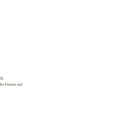
iß;
der Fusion auf