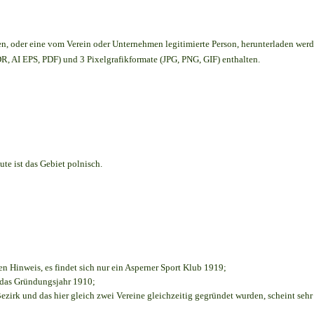
en,
oder eine vom Verein oder Unternehmen legitimierte Person,
herunterladen werd
, AI EPS, PDF) und 3 Pixelgrafikformate (JPG, PNG, GIF) enthalten.
te ist das Gebiet polnisch.
en Hinweis, es findet sich nur ein Asperner Sport Klub 1919
;
e das Gründungsjahr 1910
;
ezirk und das hier gleich zwei Vereine gleichzeitig gegründet wurden, scheint sehr 