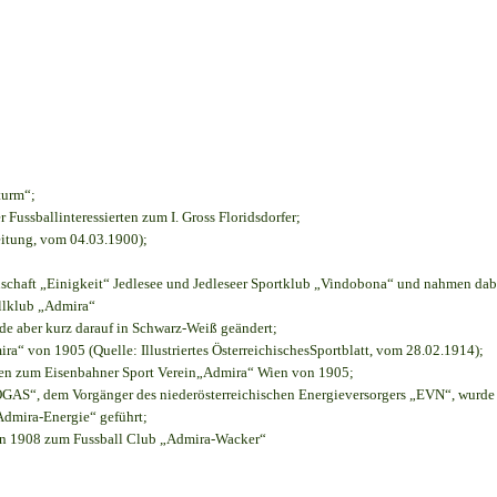
turm“;
r Fussballinteressierten zum I. Gross Floridsdorfer
;
eitung, vom 04.03.1900);
nschaft „Einigkeit“ Jedlesee und Jedleseer Sportklub „Vindobona“ und nahmen dab
allklub „Admira“
rde aber kurz darauf in Schwarz-Weiß geändert;
“ von 1905 (Quelle: Illustriertes ÖsterreichischesSportblatt, vom 28.02.1914);
ien zum Eisenbahner Sport Verein„Admira“ Wien von 1905;
S“, dem Vorgänger des niederösterreichischen Energieversorgers „EVN“, wurde d
Admira-Energie“ geführt;
on 1908 zum Fussball Club „Admira-Wacker“