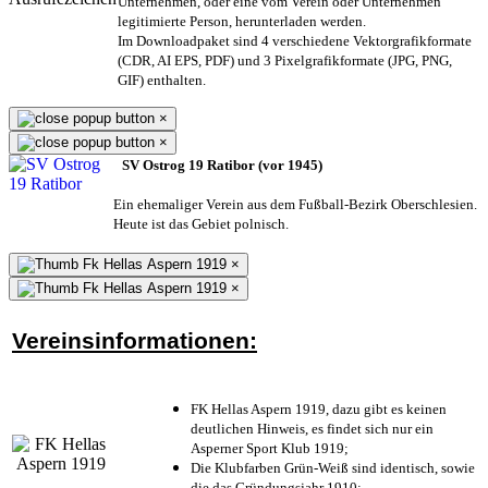
Unternehmen,
oder eine vom Verein oder Unternehmen
legitimierte Person,
herunterladen werden.
Im Downloadpaket sind 4 verschiedene Vektorgrafikformate
(CDR, AI EPS, PDF) und 3 Pixelgrafikformate (JPG, PNG,
GIF) enthalten.
×
×
SV Ostrog 19 Ratibor (vor 1945)
Ein ehemaliger Verein aus dem Fußball-Bezirk Oberschlesien.
Heute ist das Gebiet polnisch.
×
×
Vereinsinformationen:
FK Hellas Aspern 1919, dazu gibt es keinen
deutlichen Hinweis, es findet sich nur ein
Asperner Sport Klub 1919
;
Die Klubfarben Grün-Weiß sind identisch, sowie
die das Gründungsjahr 1910
;