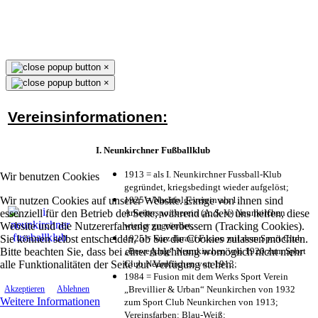
×
×
Vereinsinformationen:
I. Neunkirchner Fußballklub
1913 = als I. Neunkirchner Fussball-Klub
Wir benutzen Cookies
gegründet, kriegsbedingt wieder aufgelöst;
Wir nutzen Cookies auf unserer Website. Einige von ihnen sind
1925 = Nachfolgeverein als 1.
essenziell für den Betrieb der Seite, während andere uns helfen, diese
Arbeitersportverein (A. S. V.) Neunkirchen
Website und die Nutzererfahrung zu verbessern (Tracking Cookies).
wieder gegründet;
Sie können selbst entscheiden, ob Sie die Cookies zulassen möchten.
1925 = kurz darauf Fusion mit dem Sport Club
Bitte beachten Sie, dass bei einer Ablehnung womöglich nicht mehr
„Bewegung“ Neunkirchen von 1920 zum Sport
alle Funktionalitäten der Seite zur Verfügung stehen.
Club Neunkirchen von 1913;
1984 = Fusion mit dem Werks Sport Verein
„Brevillier & Urban“ Neunkirchen von 1932
Akzeptieren
Ablehnen
Weitere Informationen
zum Sport Club Neunkirchen von 1913;
Vereinsfarben: Blau-Weiß;