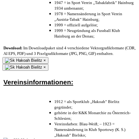
1947 = in Sport Verein „Tabakfabrik“ Hainburg
1934 umbenannt;
1978 = Namensänderung in Sport Verein
„Austria-Tabak“ Hainburg;
1999 = offiziell aufgelöst;
1999 = Neugründung als Fussball Klub
Hainburg an der Donau;
Download:
Im Downloadpaket sind 4 verschiedene Vektorgrafikformate (CDR,
AI EPS, PDF) und 3 Pixelgrafikformate (JPG, PNG, GIF) enthalten.
×
×
Vereinsinformationen:
1912 = als Sportklub „Hakoah“ Bielitz
gegründet;
gehörte in der K&K Monarchie zu Österreich-
Schlesien;
Vereinsfarben: Blau-Weiß; – 1923 =
Namensänderung in Klub Sportowy (K. S.)
„Hakoah“ Bielsko;