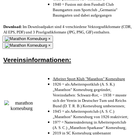
1940 = Fusion mit dem Fussball Club
Baumgarten zum Sportclub „Germania“
Baumgarten und dabei aufgegangen
Download:
Im Downloadpaket sind 4 verschiedene Vektorgrafikformate (CDR,
AI EPS, PDF) und 3 Pixelgrafikformate (JPG, PNG, GIF) enthalten.
×
×
Vereinsinformationen:
Arbeiter Sport Klub "Marathon" Korneuburg
1926 = als Arbeitersportklub (A. S. K.)
„Marathon“ Korneuburg gegründet;
Vereinsfarben: Schwarz-Rot; – 1938 = musste
sich der Verein in Deutscher Turn und Reichs
Bund (D. T. R. B.) Korneuburg umbenennen;
1945 = als Arbeitersportclub (A. S. C.)
„Marathon“ Korneuburg von 1926 reaktiviert;
19?? = Namensänderung in Arbeitersportclub
(A. S. C.) „Marathon-Sparkasse“ Korneuburg;
2019 in SC Korneuburg umbenannt