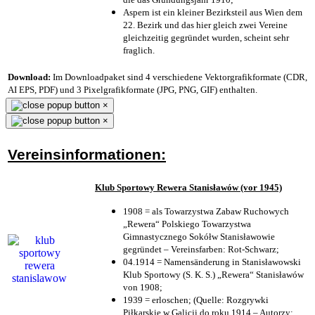
Aspern ist ein kleiner Bezirksteil aus Wien dem
22. Bezirk und das hier gleich zwei Vereine
gleichzeitig gegründet wurden, scheint sehr
fraglich.
Download:
Im Downloadpaket sind 4 verschiedene Vektorgrafikformate (CDR,
AI EPS, PDF) und 3 Pixelgrafikformate (JPG, PNG, GIF) enthalten.
×
×
Vereinsinformationen:
Klub Sportowy Rewera Stanisławów (vor 1945)
1908 = als Towarzystwa Zabaw Ruchowych
„Rewera“ Polskiego Towarzystwa
Gimnastycznego Sokółw Stanisławowie
gegründet – Vereinsfarben: Rot-Schwarz;
04.1914 = Namensänderung in Stanisławowski
Klub Sportowy (S. K. S.) „Rewera“ Stanisławów
von 1908;
1939 = erloschen; (Quelle: Rozgrywki
Piłkarskie w Galicji do roku 1914 – Autorzy: