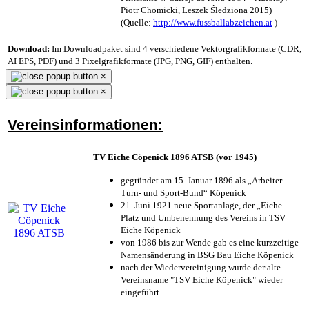
Piotr Chomicki, Leszek Śledziona 2015)
(Quelle:
http://www.fussballabzeichen.at
)
Download:
Im Downloadpaket sind 4 verschiedene Vektorgrafikformate (CDR,
AI EPS, PDF) und 3 Pixelgrafikformate (JPG, PNG, GIF) enthalten.
×
×
Vereinsinformationen:
TV Eiche Cöpenick 1896 ATSB (vor 1945)
gegründet am 15. Januar 1896 als „Arbeiter-
Turn- und Sport-Bund“ Köpenick
21. Juni 1921 neue Sportanlage, der „Eiche-
Platz und Umbenennung des Vereins in TSV
Eiche Köpenick
von 1986 bis zur Wende gab es eine kurzzeitige
Namensänderung in BSG Bau Eiche Köpenick
nach der Wiedervereinigung wurde der alte
Vereinsname "TSV Eiche Köpenick" wieder
eingeführt