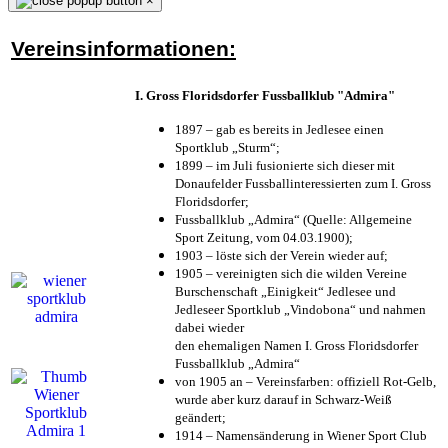
×
Vereinsinformationen:
I. Gross Floridsdorfer Fussballklub "Admira"
1897 – gab es bereits in Jedlesee einen
Sportklub „Sturm“;
1899 – im Juli fusionierte sich dieser mit
Donaufelder Fussballinteressierten zum I. Gross
Floridsdorfer
;
Fussballklub „Admira“ (Quelle: Allgemeine
Sport Zeitung, vom 04.03.1900);
1903 – löste sich der Verein wieder auf;
1905 – vereinigten sich die wilden Vereine
Burschenschaft „Einigkeit“ Jedlesee und
Jedleseer Sportklub „Vindobona“ und nahmen
dabei wieder
den ehemaligen Namen I. Gross Floridsdorfer
Fussballklub „Admira“
von 1905 an – Vereinsfarben: offiziell Rot-Gelb,
wurde aber kurz darauf in Schwarz-Weiß
geändert;
1914 – Namensänderung in Wiener Sport Club