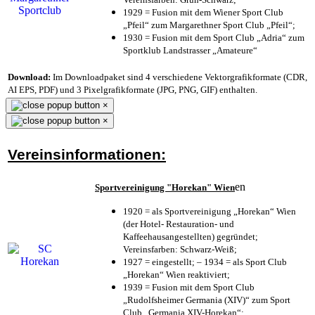
1929 = Fusion mit dem Wiener Sport Club
„Pfeil“ zum Margarethner Sport Club „Pfeil“;
1930 = Fusion mit dem Sport Club „Adria“ zum
Sportklub Landstrasser „Amateure“
Download:
Im Downloadpaket sind 4 verschiedene Vektorgrafikformate (CDR,
AI EPS, PDF) und 3 Pixelgrafikformate (JPG, PNG, GIF) enthalten.
×
×
Vereinsinformationen:
en
Sportvereinigung "Horekan" Wien
1920 = als Sportvereinigung „Horekan“ Wien
(der Hotel- Restauration- und
Kaffeehausangestellten) gegründet;
Vereinsfarben: Schwarz-Weiß;
1927 = eingestellt; – 1934 = als Sport Club
„Horekan“ Wien reaktiviert;
1939 = Fusion mit dem Sport Club
„Rudolfsheimer Germania (XIV)“ zum Sport
Club „Germania XIV-Horekan“;