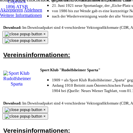
gegründet am 15. Januar 1896 als „Arbeiter-Turn
21. Juni 1921 neue Sportanlage, der „Eiche-Plat
Akzeptieren
Ablehnen
von 1986 bis zur Wende gab es eine kurzzeitige
Weitere Informationen
nach der Wiedervereinigung wurde der alte Verei
Download:
Im Downloadpaket sind 4 verschiedene Vektorgrafikformate (CDR, AI 
×
×
Vereinsinformationen:
Sport Klub "Rudolfsheimer Sparta"
1909 = als Sport Klub Rudolfsheimer „Sparta“ geg
Anfang 1910 Beitritt zum Österreichischen Fussbal
1904 bei (Quelle: Neues Wiener Tagblatt, vom 01
Download:
Im Downloadpaket sind 4 verschiedene Vektorgrafikformate (CDR, AI 
×
×
Vereinsinformationen: