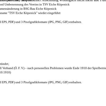
- und Sport-Bund“ Köpenick
z und Umbenennung des Vereins in TSV Eiche Köpenick
 Namensänderung in BSG Bau Eiche Köpenick
nsname "TSV Eiche Köpenick" wieder eingeführt
EPS, PDF) und 3 Pixelgrafikformate (JPG, PNG, GIF) enthalten.
ründet;
l Verband (Ö. F. V.) – nach personellen Problemen wurde Ende 1910 der Spielbetri
.10.1910)
EPS, PDF) und 3 Pixelgrafikformate (JPG, PNG, GIF) enthalten.