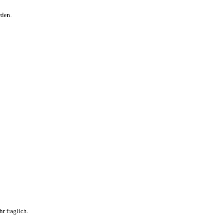
rden.
r fraglich.