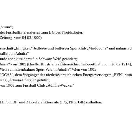
 „Sturm“;
der Fussballinteressierten zum I. Gross Floridsdorfer
;
 Zeitung, vom 04.03.1900);
henschaft „Einigkeit“ Jedlesee und Jedleseer Sportklub „Vindobona“ und nahmen d
sballklub „Admira“
wurde aber kurz darauf in Schwarz-Weiß geändert;
ra“ von 1905 (Quelle: Illustriertes ÖsterreichischesSportblatt, vom 28.02.1914);
 Wien zum Eisenbahner Sport Verein„Admira“ Wien von 1905;
OGAS“, dem Vorgänger des niederösterreichischen Energieversorgers „EVN“, wurde
nung „Admira-Energie“ geführt;
 von 1908 zum Fussball Club „Admira-Wacker“
EPS, PDF) und 3 Pixelgrafikformate (JPG, PNG, GIF) enthalten.