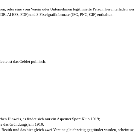
men,
oder eine vom Verein oder Unternehmen legitimierte Person,
herunterladen we
R, AI EPS, PDF) und 3 Pixelgrafikformate (JPG, PNG, GIF) enthalten.
ute ist das Gebiet polnisch.
chen Hinweis, es findet sich nur ein Asperner Sport Klub 1919
;
die das Gründungsjahr 1910
;
. Bezirk und das hier gleich zwei Vereine gleichzeitig gegründet wurden, scheint seh