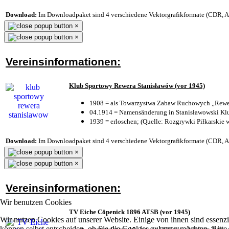
Download:
Im Downloadpaket sind 4 verschiedene Vektorgrafikformate (CDR, AI 
×
×
Vereinsinformationen:
Klub Sportowy Rewera Stanisławów (vor 1945)
1908 = als Towarzystwa Zabaw Ruchowych „Rewer
04.1914 = Namensänderung in Stanisławowski Klu
1939 = erloschen; (Quelle: Rozgrywki Piłkarskie 
Download:
Im Downloadpaket sind 4 verschiedene Vektorgrafikformate (CDR, AI 
×
×
Vereinsinformationen:
Wir benutzen Cookies
TV Eiche Cöpenick 1896 ATSB (vor 1945)
Wir nutzen Cookies auf unserer Website. Einige von ihnen sind essenzi
können selbst entscheiden, ob Sie die Cookies zulassen möchten. Bitte