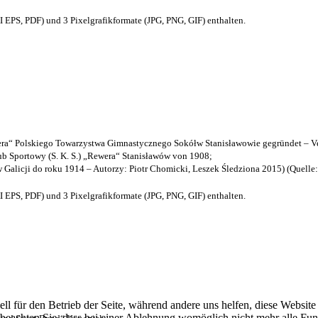
EPS, PDF) und 3 Pixelgrafikformate (JPG, PNG, GIF) enthalten.
a“ Polskiego Towarzystwa Gimnastycznego Sokółw Stanisławowie gegründet – Ve
b Sportowy (S. K. S.) „Rewera“ Stanisławów von 1908;
w Galicji do roku 1914 – Autorzy: Piotr Chomicki, Leszek Śledziona 2015) (Quelle
EPS, PDF) und 3 Pixelgrafikformate (JPG, PNG, GIF) enthalten.
ell für den Betrieb der Seite, während andere uns helfen, diese Websit
 beachten Sie, dass bei einer Ablehnung womöglich nicht mehr alle Funk