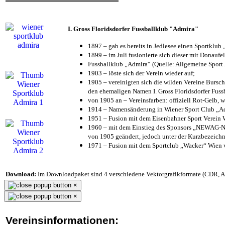
I. Gross Floridsdorfer Fussballklub "Admira"
1897 – gab es bereits in Jedlesee einen Sportklub
1899 – im Juli fusionierte sich dieser mit Donaufel
Fussballklub „Admira“ (Quelle: Allgemeine Sport
1903 – löste sich der Verein wieder auf;
1905 – vereinigten sich die wilden Vereine Bursc
den ehemaligen Namen I. Gross Floridsdorfer Fus
von 1905 an – Vereinsfarben: offiziell Rot-Gelb, 
1914 – Namensänderung in Wiener Sport Club „Admi
1951 – Fusion mit dem Eisenbahner Sport Verein
1960 – mit dem Einstieg des Sponsors „NEWAG-NI
von 1905 geändert, jedoch unter der Kurzbezeich
1971 – Fusion mit dem Sportclub „Wacker“ Wien
Download:
Im Downloadpaket sind 4 verschiedene Vektorgrafikformate (CDR, AI 
×
×
Vereinsinformationen: