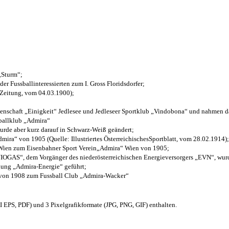
 „Sturm“;
der Fussballinteressierten zum I. Gross Floridsdorfer
;
 Zeitung, vom 04.03.1900);
henschaft „Einigkeit“ Jedlesee und Jedleseer Sportklub „Vindobona“ und nahmen d
sballklub „Admira“
wurde aber kurz darauf in Schwarz-Weiß geändert;
ra“ von 1905 (Quelle: Illustriertes ÖsterreichischesSportblatt, vom 28.02.1914);
 Wien zum Eisenbahner Sport Verein„Admira“ Wien von 1905;
OGAS“, dem Vorgänger des niederösterreichischen Energieversorgers „EVN“, wurde
nung „Admira-Energie“ geführt;
 von 1908 zum Fussball Club „Admira-Wacker“
EPS, PDF) und 3 Pixelgrafikformate (JPG, PNG, GIF) enthalten.