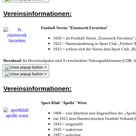
Vereinsinformationen:
Fussball Verein "Eisenwerk Favoriten"
1920 = als Fussball Verein „Eisenwerk Favoriten“
1922 = Namensänderung in Sport Club „Freiheit X
1923 = schloss sich der Verein dem Sport Club „Ra
Download:
Im Downloadpaket sind 4 verschiedene Vektorgrafikformate (CDR, AI 
×
×
Vereinsinformationen:
Sport Klub "Apollo" Wien
1908 – von Arbeitern und Angestellten der „Apol
trat 1912 dem Österreichischen Fussball Verband (Ö
1943 = eingestellt
1945 = reaktiviert
1997 = aufgelöst