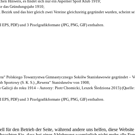
chen Hinweis, es findet sich nur ein Asperner Sport Klub 1919
;
die das Gründungsjahr 1910
;
. Bezirk und das hier gleich zwei Vereine gleichzeitig gegründet wurden, scheint seh
EPS, PDF) und 3 Pixelgrafikformate (JPG, PNG, GIF) enthalten.
a“ Polskiego Towarzystwa Gimnastycznego Sokółw Stanisławowie gegründet – Ve
b Sportowy (S. K. S.) „Rewera“ Stanisławów von 1908;
w Galicji do roku 1914 – Autorzy: Piotr Chomicki, Leszek Śledziona 2015) (Quelle
EPS, PDF) und 3 Pixelgrafikformate (JPG, PNG, GIF) enthalten.
ell für den Betrieb der Seite, während andere uns helfen, diese Websit
 beachten Sie, dass bei einer Ablehnung womöglich nicht mehr alle Funk