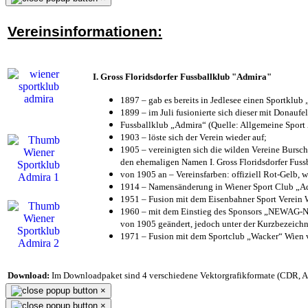
Vereinsinformationen:
I. Gross Floridsdorfer Fussballklub "Admira"
1897 – gab es bereits in Jedlesee einen Sportklub
1899 – im Juli fusionierte sich dieser mit Donaufel
Fussballklub „Admira“ (Quelle: Allgemeine Sport
1903 – löste sich der Verein wieder auf;
1905 – vereinigten sich die wilden Vereine Bursc
den ehemaligen Namen I. Gross Floridsdorfer Fus
von 1905 an – Vereinsfarben: offiziell Rot-Gelb, 
1914 – Namensänderung in Wiener Sport Club „Admi
1951 – Fusion mit dem Eisenbahner Sport Verein
1960 – mit dem Einstieg des Sponsors „NEWAG-NI
von 1905 geändert, jedoch unter der Kurzbezeich
1971 – Fusion mit dem Sportclub „Wacker“ Wien
Download:
Im Downloadpaket sind 4 verschiedene Vektorgrafikformate (CDR, AI 
×
×