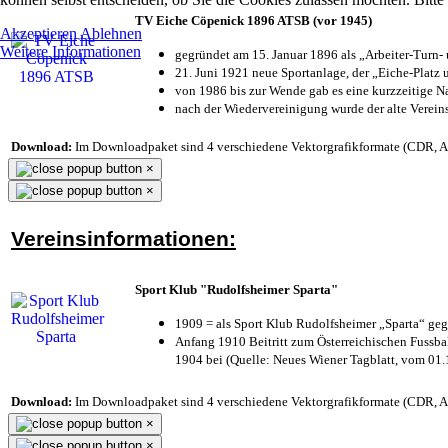
TV Eiche Cöpenick 1896 ATSB (vor 1945)
Akzeptieren
Ablehnen
Weitere Informationen
gegründet am 15. Januar 1896 als „Arbeiter-Turn
21. Juni 1921 neue Sportanlage, der „Eiche-Plat
von 1986 bis zur Wende gab es eine kurzzeitige
nach der Wiedervereinigung wurde der alte Verei
Download:
Im Downloadpaket sind 4 verschiedene Vektorgrafikformate (CDR, AI 
×
×
Vereinsinformationen:
Sport Klub "Rudolfsheimer Sparta"
1909 = als Sport Klub Rudolfsheimer „Sparta“ geg
Anfang 1910 Beitritt zum Österreichischen Fussbal
1904 bei (Quelle: Neues Wiener Tagblatt, vom 01
Download:
Im Downloadpaket sind 4 verschiedene Vektorgrafikformate (CDR, AI 
×
×