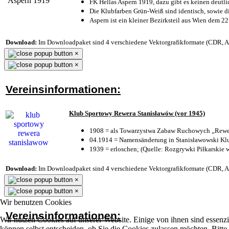
FK Hellas Aspern 1919, dazu gibt es keinen deutli
Die Klubfarben Grün-Weiß sind identisch, sowie 
Aspern ist ein kleiner Bezirksteil aus Wien dem 22
Download:
Im Downloadpaket sind 4 verschiedene Vektorgrafikformate (CDR, AI 
×
×
Vereinsinformationen:
Klub Sportowy Rewera Stanisławów (vor 1945)
1908 = als Towarzystwa Zabaw Ruchowych „Rewer
04.1914 = Namensänderung in Stanisławowski Klu
1939 = erloschen; (Quelle: Rozgrywki Piłkarskie 
Download:
Im Downloadpaket sind 4 verschiedene Vektorgrafikformate (CDR, AI 
×
×
Wir benutzen Cookies
Vereinsinformationen:
Wir nutzen Cookies auf unserer Website. Einige von ihnen sind essenzi
können selbst entscheiden, ob Sie die Cookies zulassen möchten. Bitte