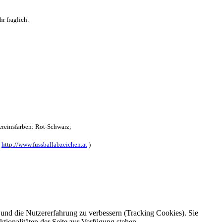
r fraglich.
reinsfarben: Rot-Schwarz;
:
http://www.fussballabzeichen.at
)
e und die Nutzererfahrung zu verbessern (Tracking Cookies). Sie
tionalitäten der Seite zur Verfügung stehen.