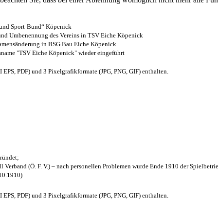
- und Sport-Bund“ Köpenick
z und Umbenennung des Vereins in TSV Eiche Köpenick
 Namensänderung in BSG Bau Eiche Köpenick
nsname "TSV Eiche Köpenick" wieder eingeführt
EPS, PDF) und 3 Pixelgrafikformate (JPG, PNG, GIF) enthalten.
ründet;
l Verband (Ö. F. V.) – nach personellen Problemen wurde Ende 1910 der Spielbetri
.10.1910)
EPS, PDF) und 3 Pixelgrafikformate (JPG, PNG, GIF) enthalten.