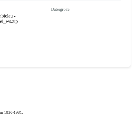
Dateigröße
bielau -
el_ws.zip
von 1930-1931.