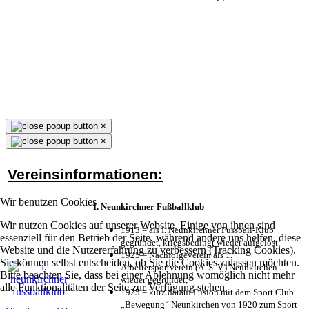
×
×
Vereinsinformationen:
Wir benutzen Cookies
I. Neunkirchner Fußballklub
Wir nutzen Cookies auf unserer Website. Einige von ihnen sind
1913 = als I. Neunkirchner Fussball-Klub
essenziell für den Betrieb der Seite, während andere uns helfen, diese
gegründet, kriegsbedingt wieder aufgelöst;
Website und die Nutzererfahrung zu verbessern (Tracking Cookies).
1925 = Nachfolgeverein als 1.
Sie können selbst entscheiden, ob Sie die Cookies zulassen möchten.
Arbeitersportverein (A. S. V.) Neunkirchen
Bitte beachten Sie, dass bei einer Ablehnung womöglich nicht mehr
wieder gegründet;
alle Funktionalitäten der Seite zur Verfügung stehen.
1925 = kurz darauf Fusion mit dem Sport Club
„Bewegung“ Neunkirchen von 1920 zum Sport