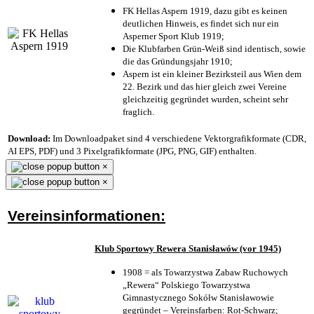
FK Hellas Aspern 1919, dazu gibt es keinen
deutlichen Hinweis, es findet sich nur ein
Asperner Sport Klub 1919
;
Die Klubfarben Grün-Weiß sind identisch, sowie
die das Gründungsjahr 1910
;
Aspern ist ein kleiner Bezirksteil aus Wien dem
22. Bezirk und das hier gleich zwei Vereine
gleichzeitig gegründet wurden, scheint sehr
fraglich.
Download:
Im Downloadpaket sind 4 verschiedene Vektorgrafikformate (CDR,
AI EPS, PDF) und 3 Pixelgrafikformate (JPG, PNG, GIF) enthalten.
×
×
Vereinsinformationen:
Klub Sportowy Rewera Stanisławów (vor 1945)
1908 = als Towarzystwa Zabaw Ruchowych
„Rewera“ Polskiego Towarzystwa
Gimnastycznego Sokółw Stanisławowie
gegründet – Vereinsfarben: Rot-Schwarz;