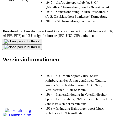
1945 = als Arbeitersportclub (A. S. C.)
„Marathon“ Korneuburg von 1926 reaktiviert;
19?? = Namensänderung in Arbeitersportclub
(A. S. C.) „Marathon-Sparkasse“ Korneuburg;
2019 in SC Korneuburg umbenannt
Download:
Im Downloadpaket sind 4 verschiedene Vektorgrafikformate (CDR,
AI EPS, PDF) und 3 Pixelgrafikformate (JPG, PNG, GIF) enthalten.
×
×
Vereinsinformationen:
1921 = als Arbeiter Sport Club „Sturm“
Hainburg an der Donau gegründet; (Quelle:
Wiener Sport Tagblatt, vom 13.04.1922);
Vereinsfarben: Blau-Schwarz;
1934 = Namensänderung in Vaterländischer
Sport Club Hainburg 1921, aber noch im selben
Jahr löste sich der Verein auf;
1919 = Gründung Hainburger Sport Club,
welcher sich 1932 auflöste;