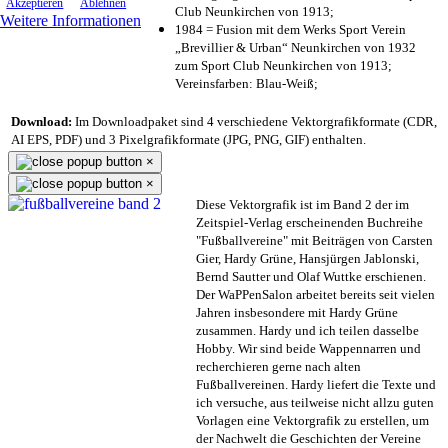
Akzeptieren
Ablehnen
Club Neunkirchen von 1913;
Weitere Informationen
1984 = Fusion mit dem Werks Sport Verein
„Brevillier & Urban“ Neunkirchen von 1932
zum Sport Club Neunkirchen von 1913;
Vereinsfarben: Blau-Weiß;
Download:
Im Downloadpaket sind 4 verschiedene Vektorgrafikformate (CDR,
AI EPS, PDF) und 3 Pixelgrafikformate (JPG, PNG, GIF) enthalten.
×
×
Diese Vektorgrafik ist im Band 2 der im
Zeitspiel-Verlag erscheinenden Buchreihe
"Fußballvereine" mit Beiträgen von Carsten
Gier, Hardy Grüne, Hansjürgen Jablonski,
Bernd Sautter und Olaf Wuttke erschienen.
Der WaPPenSalon arbeitet bereits seit vielen
Jahren insbesondere mit Hardy Grüne
zusammen. Hardy und ich teilen dasselbe
Hobby. Wir sind beide Wappennarren und
recherchieren gerne nach alten
Fußballvereinen. Hardy liefert die Texte und
ich versuche, aus teilweise nicht allzu guten
Vorlagen eine Vektorgrafik zu erstellen, um
der Nachwelt die Geschichten der Vereine