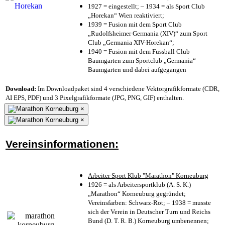
1927 = eingestellt; – 1934 = als Sport Club
„Horekan“ Wien reaktiviert;
1939 = Fusion mit dem Sport Club
„Rudolfsheimer Germania (XIV)“ zum Sport
Club „Germania XIV-Horekan“;
1940 = Fusion mit dem Fussball Club
Baumgarten zum Sportclub „Germania“
Baumgarten und dabei aufgegangen
Download:
Im Downloadpaket sind 4 verschiedene Vektorgrafikformate (CDR,
AI EPS, PDF) und 3 Pixelgrafikformate (JPG, PNG, GIF) enthalten.
×
×
Vereinsinformationen:
Arbeiter Sport Klub "Marathon" Korneuburg
1926 = als Arbeitersportklub (A. S. K.)
„Marathon“ Korneuburg gegründet;
Vereinsfarben: Schwarz-Rot; – 1938 = musste
sich der Verein in Deutscher Turn und Reichs
Bund (D. T. R. B.) Korneuburg umbenennen;