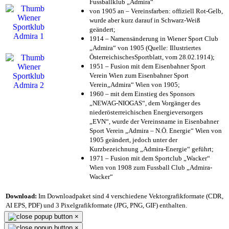
Fussballklub „Admira“
von 1905 an – Vereinsfarben: offiziell Rot-Gelb,
wurde aber kurz darauf in Schwarz-Weiß
geändert;
1914 – Namensänderung in Wiener Sport Club
„Admira“ von 1905 (Quelle: Illustriertes
ÖsterreichischesSportblatt, vom 28.02.1914);
1951 – Fusion mit dem Eisenbahner Sport
Verein Wien zum Eisenbahner Sport
Verein„Admira“ Wien von 1905;
1960 – mit dem Einstieg des Sponsors
„NEWAG-NIOGAS“, dem Vorgänger des
niederösterreichischen Energieversorgers
„EVN“, wurde der Vereinsname in Eisenbahner
Sport Verein „Admira – N.Ö. Energie“ Wien von
1905 geändert, jedoch unter der
Kurzbezeichnung „Admira-Energie“ geführt;
1971 – Fusion mit dem Sportclub „Wacker“
Wien von 1908 zum Fussball Club „Admira-
Wacker“
Download:
Im Downloadpaket sind 4 verschiedene Vektorgrafikformate (CDR,
AI EPS, PDF) und 3 Pixelgrafikformate (JPG, PNG, GIF) enthalten.
×
×