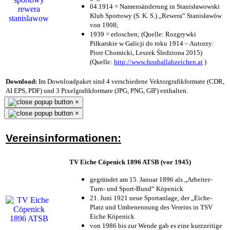
04.1914 = Namensänderung in Stanisławowski
Klub Sportowy (S. K. S.) „Rewera“ Stanisławów
von 1908;
1939 = erloschen; (Quelle: Rozgrywki
Piłkarskie w Galicji do roku 1914 – Autorzy:
Piotr Chomicki, Leszek Śledziona 2015)
(Quelle:
http://www.fussballabzeichen.at
)
Download:
Im Downloadpaket sind 4 verschiedene Vektorgrafikformate (CDR,
AI EPS, PDF) und 3 Pixelgrafikformate (JPG, PNG, GIF) enthalten.
×
×
Vereinsinformationen:
TV Eiche Cöpenick 1896 ATSB (vor 1945)
gegründet am 15. Januar 1896 als „Arbeiter-
Turn- und Sport-Bund“ Köpenick
21. Juni 1921 neue Sportanlage, der „Eiche-
Platz und Umbenennung des Vereins in TSV
Eiche Köpenick
von 1986 bis zur Wende gab es eine kurzzeitige