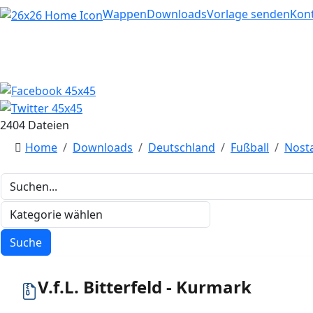
Home
Wappen
Downloads
Vorlage senden
Kon
2404 Dateien
Home
Downloads
Deutschland
Fußball
Nosta
V.f.L. Bitterfeld - Kurmark