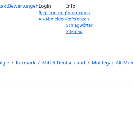
takt
Bewertungen
Login
Info
Registrierung
Information
An/Abmelden
Referenzen
Schlagwörter
Sitemap
lgie
Kurmark
Mittel-Deutschland
Muldegau Alt-Mul