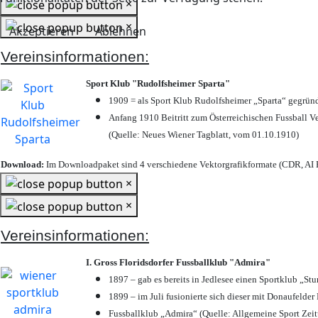
×
×
Akzeptieren
Ablehnen
Vereinsinformationen:
Sport Klub "Rudolfsheimer Sparta"
1909 = als Sport Klub Rudolfsheimer „Sparta“ gegründ
Anfang 1910 Beitritt zum Österreichischen Fussball Ve
(Quelle: Neues Wiener Tagblatt, vom 01.10.1910)
Download:
Im Downloadpaket sind 4 verschiedene Vektorgrafikformate (CDR, AI E
×
×
Vereinsinformationen:
I. Gross Floridsdorfer Fussballklub "Admira"
1897 – gab es bereits in Jedlesee einen Sportklub „St
1899 – im Juli fusionierte sich dieser mit Donaufelder 
Fussballklub „Admira“ (Quelle: Allgemeine Sport Zei