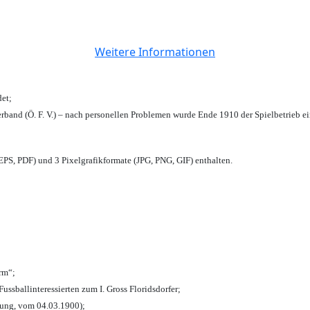
Weitere Informationen
et;
rband (Ö. F. V.) – nach personellen Problemen wurde Ende 1910 der Spielbetrieb e
PS, PDF) und 3 Pixelgrafikformate (JPG, PNG, GIF) enthalten.
urm“;
Fussballinteressierten zum I. Gross Floridsdorfer
;
tung, vom 04.03.1900);