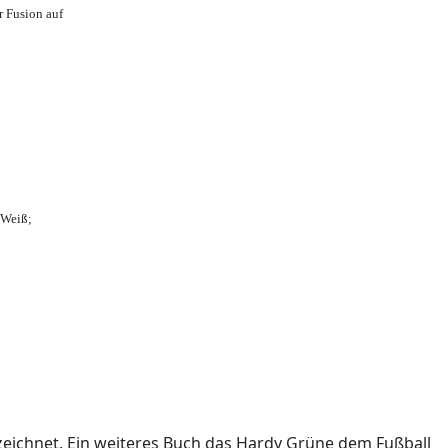
r Fusion auf
-Weiß;
ichnet. Ein weiteres Buch das Hardy Grüne dem Fußball