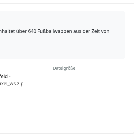
altet über 640 Fußballwappen aus der Zeit von
Dateigröße
feld -
xel_ws.zip