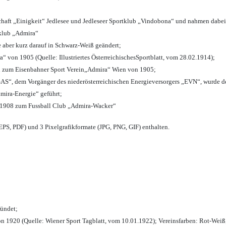
chaft „Einigkeit“ Jedlesee und Jedleseer Sportklub „Vindobona“ und nahmen dabei
lklub „Admira“
e aber kurz darauf in Schwarz-Weiß geändert;
von 1905 (Quelle: Illustriertes ÖsterreichischesSportblatt, vom 28.02.1914);
n zum Eisenbahner Sport Verein„Admira“ Wien von 1905;
“, dem Vorgänger des niederösterreichischen Energieversorgers „EVN“, wurde de
mira-Energie“ geführt;
 1908 zum Fussball Club „Admira-Wacker“
PS, PDF) und 3 Pixelgrafikformate (JPG, PNG, GIF) enthalten.
ründet;
n 1920 (Quelle: Wiener Sport Tagblatt, vom 10.01.1922); Vereinsfarben: Rot-Weiß