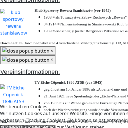
Klub Sportowy Rewera Stanisławów (vor 1945)
1908 = als Towarzystwa Zabaw Ruchowych „Rewera“ P
04.1914 = Namensänderung in Stanisławowski Klub Sp
1939 = erloschen; (Quelle: Rozgrywki Piłkarskie w Ga
Download:
Im Downloadpaket sind 4 verschiedene Vektorgrafikformate (CDR, AI E
×
×
Vereinsinformationen:
TV Eiche Cöpenick 1896 ATSB (vor 1945)
gegründet am 15. Januar 1896 als „Arbeiter-Turn- un
21. Juni 1921 neue Sportanlage, der „Eiche-Platz u
von 1986 bis zur Wende gab es eine kurzzeitige Nam
Wir benutzen Cookies
nach der Wiedervereinigung wurde der alte Vereinsna
Wir nutzen Cookies auf unserer Website. Einige von ihnen s
verbessern (Tracking Cookies). Sie können selbst entscheid
Download:
Im Downloadpaket sind 4 verschiedene Vektorgrafikformate (CDR, AI E
Funktionalitäten der Seite zur Verfügung stehen.