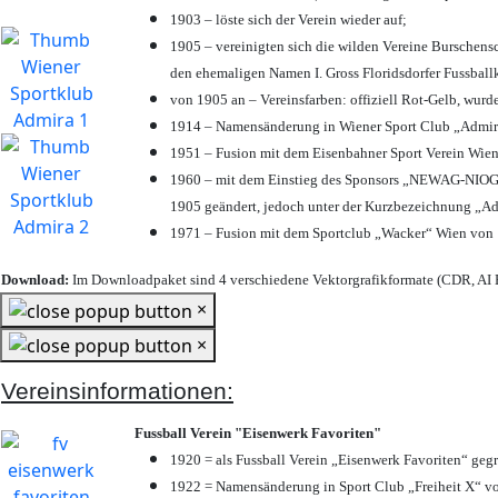
1903 – löste sich der Verein wieder auf;
1905 – vereinigten sich die wilden Vereine Burschens
den ehemaligen Namen I. Gross Floridsdorfer Fussbal
von 1905 an – Vereinsfarben: offiziell Rot-Gelb, wurd
1914 – Namensänderung in Wiener Sport Club „Admira“ 
1951 – Fusion mit dem Eisenbahner Sport Verein Wie
1960 – mit dem Einstieg des Sponsors „NEWAG-NIOGAS
1905 geändert, jedoch unter der Kurzbezeichnung „Ad
1971 – Fusion mit dem Sportclub „Wacker“ Wien von
Download:
Im Downloadpaket sind 4 verschiedene Vektorgrafikformate (CDR, AI E
×
×
Vereinsinformationen:
Fussball Verein "Eisenwerk Favoriten"
1920 = als Fussball Verein „Eisenwerk Favoriten“ geg
1922 = Namensänderung in Sport Club „Freiheit X“ vo