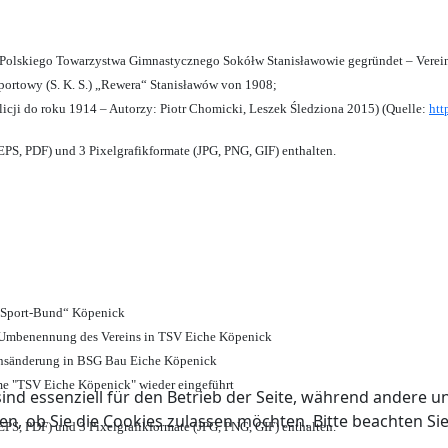
olskiego Towarzystwa Gimnastycznego Sokółw Stanisławowie gegründet – Verein
ortowy (S. K. S.) „Rewera“ Stanisławów von 1908;
licji do roku 1914 – Autorzy: Piotr Chomicki, Leszek Śledziona 2015) (Quelle:
htt
PS, PDF) und 3 Pixelgrafikformate (JPG, PNG, GIF) enthalten.
d Sport-Bund“ Köpenick
nd Umbenennung des Vereins in TSV Eiche Köpenick
ensänderung in BSG Bau Eiche Köpenick
me "TSV Eiche Köpenick" wieder eingeführt
ind essenziell für den Betrieb der Seite, während andere u
en, ob Sie die Cookies zulassen möchten. Bitte beachten Si
PS, PDF) und 3 Pixelgrafikformate (JPG, PNG, GIF) enthalten.