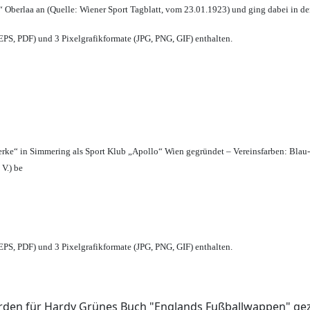
 Oberlaa an (Quelle: Wiener Sport Tagblatt, vom 23.01.1923) und ging dabei in de
PS, PDF) und 3 Pixelgrafikformate (JPG, PNG, GIF) enthalten.
erke“ in Simmering als Sport Klub „Apollo“ Wien gegründet – Vereinsfarben: Blau
 V.) be
PS, PDF) und 3 Pixelgrafikformate (JPG, PNG, GIF) enthalten.
den für Hardy Grünes Buch "Englands Fußballwappen" geze