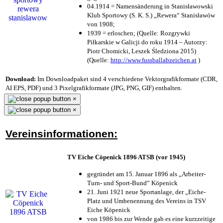
04.1914 = Namensänderung in Stanisławowski
Klub Sportowy (S. K. S.) „Rewera“ Stanisławów
von 1908;
1939 = erloschen; (Quelle: Rozgrywki
Piłkarskie w Galicji do roku 1914 – Autorzy:
Piotr Chomicki, Leszek Śledziona 2015)
(Quelle:
http://www.fussballabzeichen.at
)
Download:
Im Downloadpaket sind 4 verschiedene Vektorgrafikformate (CDR,
AI EPS, PDF) und 3 Pixelgrafikformate (JPG, PNG, GIF) enthalten.
×
×
Vereinsinformationen:
TV Eiche Cöpenick 1896 ATSB (vor 1945)
gegründet am 15. Januar 1896 als „Arbeiter-
Turn- und Sport-Bund“ Köpenick
21. Juni 1921 neue Sportanlage, der „Eiche-
Platz und Umbenennung des Vereins in TSV
Eiche Köpenick
von 1986 bis zur Wende gab es eine kurzzeitige