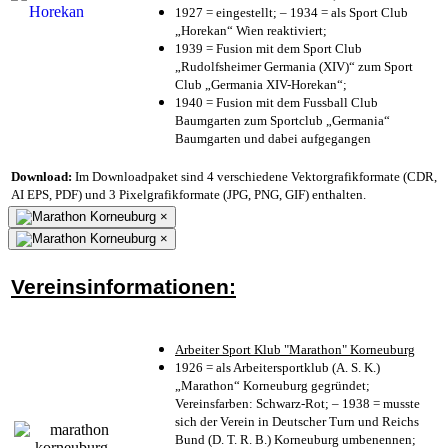
1927 = eingestellt; – 1934 = als Sport Club
„Horekan“ Wien reaktiviert;
1939 = Fusion mit dem Sport Club
„Rudolfsheimer Germania (XIV)“ zum Sport
Club „Germania XIV-Horekan“;
1940 = Fusion mit dem Fussball Club
Baumgarten zum Sportclub „Germania“
Baumgarten und dabei aufgegangen
Download:
Im Downloadpaket sind 4 verschiedene Vektorgrafikformate (CDR,
AI EPS, PDF) und 3 Pixelgrafikformate (JPG, PNG, GIF) enthalten.
×
×
Vereinsinformationen:
Arbeiter Sport Klub "Marathon" Korneuburg
1926 = als Arbeitersportklub (A. S. K.)
„Marathon“ Korneuburg gegründet;
Vereinsfarben: Schwarz-Rot; – 1938 = musste
sich der Verein in Deutscher Turn und Reichs
Bund (D. T. R. B.) Korneuburg umbenennen;