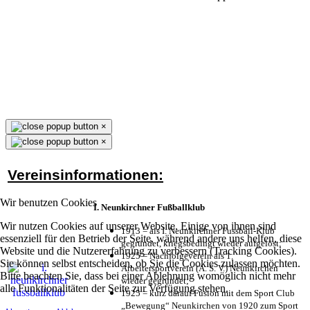
×
×
Vereinsinformationen:
Wir benutzen Cookies
I. Neunkirchner Fußballklub
Wir nutzen Cookies auf unserer Website. Einige von ihnen sind
1913 = als I. Neunkirchner Fussball-Klub
essenziell für den Betrieb der Seite, während andere uns helfen, diese
gegründet, kriegsbedingt wieder aufgelöst;
Website und die Nutzererfahrung zu verbessern (Tracking Cookies).
1925 = Nachfolgeverein als 1.
Sie können selbst entscheiden, ob Sie die Cookies zulassen möchten.
Arbeitersportverein (A. S. V.) Neunkirchen
Bitte beachten Sie, dass bei einer Ablehnung womöglich nicht mehr
wieder gegründet;
alle Funktionalitäten der Seite zur Verfügung stehen.
1925 = kurz darauf Fusion mit dem Sport Club
„Bewegung“ Neunkirchen von 1920 zum Sport