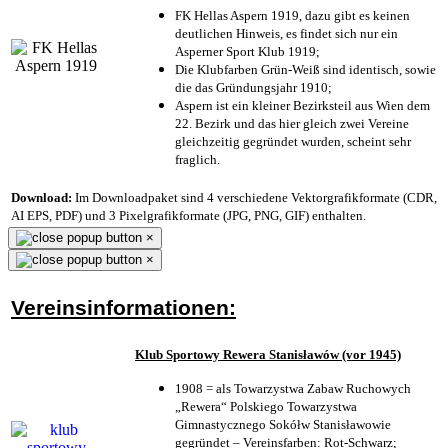
FK Hellas Aspern 1919, dazu gibt es keinen
deutlichen Hinweis, es findet sich nur ein
Asperner Sport Klub 1919
;
Die Klubfarben Grün-Weiß sind identisch, sowie
die das Gründungsjahr 1910
;
Aspern ist ein kleiner Bezirksteil aus Wien dem
22. Bezirk und das hier gleich zwei Vereine
gleichzeitig gegründet wurden, scheint sehr
fraglich.
Download:
Im Downloadpaket sind 4 verschiedene Vektorgrafikformate (CDR,
AI EPS, PDF) und 3 Pixelgrafikformate (JPG, PNG, GIF) enthalten.
×
×
Vereinsinformationen:
Klub Sportowy Rewera Stanisławów (vor 1945)
1908 = als Towarzystwa Zabaw Ruchowych
„Rewera“ Polskiego Towarzystwa
Gimnastycznego Sokółw Stanisławowie
gegründet – Vereinsfarben: Rot-Schwarz;