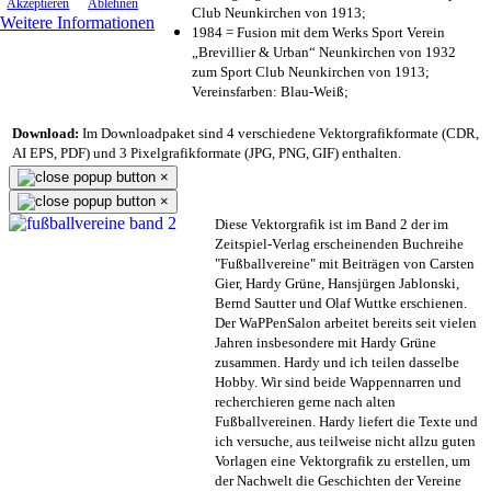
Akzeptieren
Ablehnen
Club Neunkirchen von 1913;
Weitere Informationen
1984 = Fusion mit dem Werks Sport Verein
„Brevillier & Urban“ Neunkirchen von 1932
zum Sport Club Neunkirchen von 1913;
Vereinsfarben: Blau-Weiß;
Download:
Im Downloadpaket sind 4 verschiedene Vektorgrafikformate (CDR,
AI EPS, PDF) und 3 Pixelgrafikformate (JPG, PNG, GIF) enthalten.
×
×
Diese Vektorgrafik ist im Band 2 der im
Zeitspiel-Verlag erscheinenden Buchreihe
"Fußballvereine" mit Beiträgen von Carsten
Gier, Hardy Grüne, Hansjürgen Jablonski,
Bernd Sautter und Olaf Wuttke erschienen.
Der WaPPenSalon arbeitet bereits seit vielen
Jahren insbesondere mit Hardy Grüne
zusammen. Hardy und ich teilen dasselbe
Hobby. Wir sind beide Wappennarren und
recherchieren gerne nach alten
Fußballvereinen. Hardy liefert die Texte und
ich versuche, aus teilweise nicht allzu guten
Vorlagen eine Vektorgrafik zu erstellen, um
der Nachwelt die Geschichten der Vereine