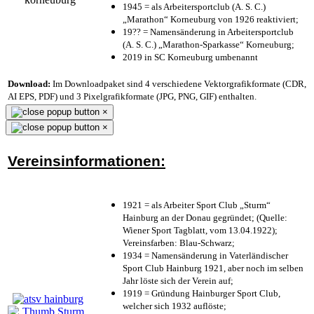
1945 = als Arbeitersportclub (A. S. C.)
„Marathon“ Korneuburg von 1926 reaktiviert;
19?? = Namensänderung in Arbeitersportclub
(A. S. C.) „Marathon-Sparkasse“ Korneuburg;
2019 in SC Korneuburg umbenannt
Download:
Im Downloadpaket sind 4 verschiedene Vektorgrafikformate (CDR,
AI EPS, PDF) und 3 Pixelgrafikformate (JPG, PNG, GIF) enthalten.
×
×
Vereinsinformationen:
1921 = als Arbeiter Sport Club „Sturm“
Hainburg an der Donau gegründet; (Quelle:
Wiener Sport Tagblatt, vom 13.04.1922);
Vereinsfarben: Blau-Schwarz;
1934 = Namensänderung in Vaterländischer
Sport Club Hainburg 1921, aber noch im selben
Jahr löste sich der Verein auf;
1919 = Gründung Hainburger Sport Club,
welcher sich 1932 auflöste;