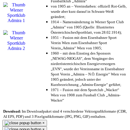
Fussballklub „Admira“
von 1905 an – Vereinsfarben: offiziell Rot-Gelb,
wurde aber kurz darauf in Schwarz-Weiß
geändert;
1914 – Namensänderung in Wiener Sport Club
„Admira“ von 1905 (Quelle: Illustriertes
ÖsterreichischesSportblatt, vom 28.02.1914);
1951 – Fusion mit dem Eisenbahner Sport
Verein Wien zum Eisenbahner Sport
Verein„Admira“ Wien von 1905;
1960 – mit dem Einstieg des Sponsors
„NEWAG-NIOGAS“, dem Vorgänger des
niederösterreichischen Energieversorgers
„EVN“, wurde der Vereinsname in Eisenbahner
Sport Verein „Admira – N.Ö. Energie“ Wien von
1905 geändert, jedoch unter der
Kurzbezeichnung „Admira-Energie“ geführt;
1971 – Fusion mit dem Sportclub „Wacker“
Wien von 1908 zum Fussball Club „Admira-
Wacker“
Download:
Im Downloadpaket sind 4 verschiedene Vektorgrafikformate (CDR,
AI EPS, PDF) und 3 Pixelgrafikformate (JPG, PNG, GIF) enthalten.
×
×