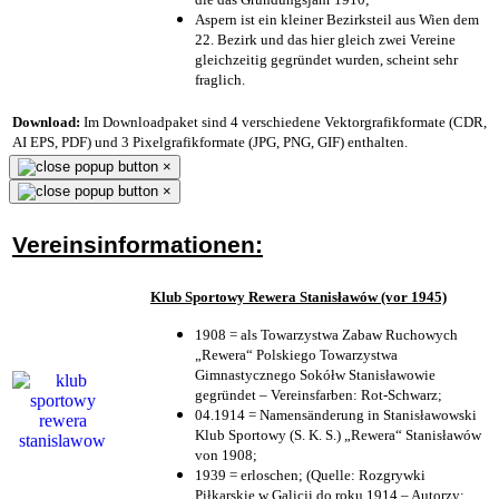
Aspern ist ein kleiner Bezirksteil aus Wien dem
22. Bezirk und das hier gleich zwei Vereine
gleichzeitig gegründet wurden, scheint sehr
fraglich.
Download:
Im Downloadpaket sind 4 verschiedene Vektorgrafikformate (CDR,
AI EPS, PDF) und 3 Pixelgrafikformate (JPG, PNG, GIF) enthalten.
×
×
Vereinsinformationen:
Klub Sportowy Rewera Stanisławów (vor 1945)
1908 = als Towarzystwa Zabaw Ruchowych
„Rewera“ Polskiego Towarzystwa
Gimnastycznego Sokółw Stanisławowie
gegründet – Vereinsfarben: Rot-Schwarz;
04.1914 = Namensänderung in Stanisławowski
Klub Sportowy (S. K. S.) „Rewera“ Stanisławów
von 1908;
1939 = erloschen; (Quelle: Rozgrywki
Piłkarskie w Galicji do roku 1914 – Autorzy: