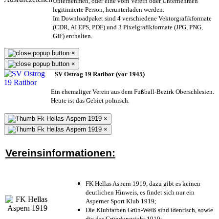
Unternehmen,
oder eine vom Verein oder Unternehmen
legitimierte Person,
herunterladen werden.
Im Downloadpaket sind 4 verschiedene Vektorgrafikformate
(CDR, AI EPS, PDF) und 3 Pixelgrafikformate (JPG, PNG,
GIF) enthalten.
×
×
SV Ostrog 19 Ratibor (vor 1945)
Ein ehemaliger Verein aus dem Fußball-Bezirk Oberschlesien.
Heute ist das Gebiet polnisch.
×
×
Vereinsinformationen:
FK Hellas Aspern 1919, dazu gibt es keinen
deutlichen Hinweis, es findet sich nur ein
Asperner Sport Klub 1919
;
Die Klubfarben Grün-Weiß sind identisch, sowie
die das Gründungsjahr 1910
;