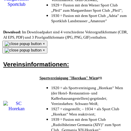
1929 = Fusion mit dem Wiener Sport Club
„Pfeil“ zum Margarethner Sport Club „Pfeil“;
1930 = Fusion mit dem Sport Club „Adria“ zum
Sportklub Landstrasser „Amateure“
Download:
Im Downloadpaket sind 4 verschiedene Vektorgrafikformate (CDR,
AI EPS, PDF) und 3 Pixelgrafikformate (JPG, PNG, GIF) enthalten.
×
×
Vereinsinformationen:
en
Sportvereinigung "Horekan" Wien
1920 = als Sportvereinigung „Horekan“ Wien
(der Hotel- Restauration- und
Kaffeehausangestellten) gegründet;
Vereinsfarben: Schwarz-Weiß;
1927 = eingestellt; – 1934 = als Sport Club
„Horekan“ Wien reaktiviert;
1939 = Fusion mit dem Sport Club
„Rudolfsheimer Germania (XIV)“ zum Sport
Club „Germania XIV-Horekan“;