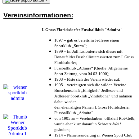
×
Vereinsinformationen:
I. Gross Floridsdorfer Fussballklub "Admira"
1897 – gab es bereits in Jedlesee einen
Sportklub „Sturm“;
1899 – im Juli fusionierte sich dieser mit
Donaufelder Fussballinteressierten zum I. Gross
Floridsdorfer
;
Fussballklub „Admira“ (Quelle: Allgemeine
Sport Zeitung, vom 04.03.1900);
1903 – löste sich der Verein wieder auf;
1905 – vereinigten sich die wilden Vereine
Burschenschaft „Einigkeit“ Jedlesee und
Jedleseer Sportklub „Vindobona“ und nahmen
dabei wieder
den ehemaligen Namen I. Gross Floridsdorfer
Fussballklub „Admira“
von 1905 an – Vereinsfarben: offiziell Rot-Gelb,
wurde aber kurz darauf in Schwarz-Weiß
geändert;
1914 – Namensänderung in Wiener Sport Club