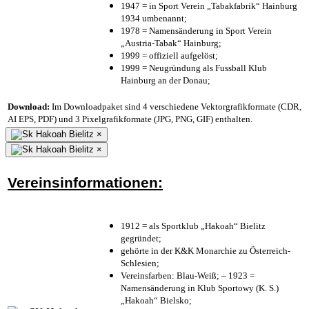
1947 = in Sport Verein „Tabakfabrik“ Hainburg
1934 umbenannt;
1978 = Namensänderung in Sport Verein
„Austria-Tabak“ Hainburg;
1999 = offiziell aufgelöst;
1999 = Neugründung als Fussball Klub
Hainburg an der Donau;
Download:
Im Downloadpaket sind 4 verschiedene Vektorgrafikformate (CDR,
AI EPS, PDF) und 3 Pixelgrafikformate (JPG, PNG, GIF) enthalten.
×
×
Vereinsinformationen:
1912 = als Sportklub „Hakoah“ Bielitz
gegründet;
gehörte in der K&K Monarchie zu Österreich-
Schlesien;
Vereinsfarben: Blau-Weiß; – 1923 =
Namensänderung in Klub Sportowy (K. S.)
„Hakoah“ Bielsko;