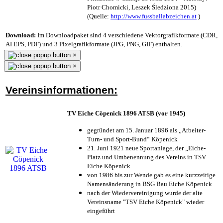
Piotr Chomicki, Leszek Śledziona 2015)
(Quelle:
http://www.fussballabzeichen.at
)
Download:
Im Downloadpaket sind 4 verschiedene Vektorgrafikformate (CDR,
AI EPS, PDF) und 3 Pixelgrafikformate (JPG, PNG, GIF) enthalten.
×
×
Vereinsinformationen:
TV Eiche Cöpenick 1896 ATSB (vor 1945)
gegründet am 15. Januar 1896 als „Arbeiter-
Turn- und Sport-Bund“ Köpenick
21. Juni 1921 neue Sportanlage, der „Eiche-
Platz und Umbenennung des Vereins in TSV
Eiche Köpenick
von 1986 bis zur Wende gab es eine kurzzeitige
Namensänderung in BSG Bau Eiche Köpenick
nach der Wiedervereinigung wurde der alte
Vereinsname "TSV Eiche Köpenick" wieder
eingeführt