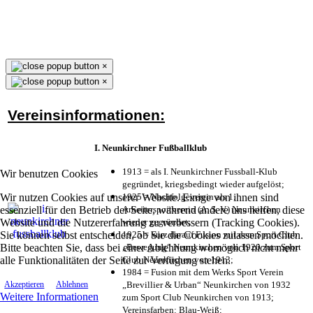
×
×
Vereinsinformationen:
I. Neunkirchner Fußballklub
1913 = als I. Neunkirchner Fussball-Klub
Wir benutzen Cookies
gegründet, kriegsbedingt wieder aufgelöst;
Wir nutzen Cookies auf unserer Website. Einige von ihnen sind
1925 = Nachfolgeverein als 1.
essenziell für den Betrieb der Seite, während andere uns helfen, diese
Arbeitersportverein (A. S. V.) Neunkirchen
Website und die Nutzererfahrung zu verbessern (Tracking Cookies).
wieder gegründet;
Sie können selbst entscheiden, ob Sie die Cookies zulassen möchten.
1925 = kurz darauf Fusion mit dem Sport Club
Bitte beachten Sie, dass bei einer Ablehnung womöglich nicht mehr
„Bewegung“ Neunkirchen von 1920 zum Sport
alle Funktionalitäten der Seite zur Verfügung stehen.
Club Neunkirchen von 1913;
1984 = Fusion mit dem Werks Sport Verein
„Brevillier & Urban“ Neunkirchen von 1932
Akzeptieren
Ablehnen
Weitere Informationen
zum Sport Club Neunkirchen von 1913;
Vereinsfarben: Blau-Weiß;