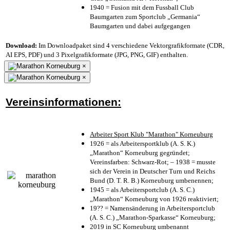
1940 = Fusion mit dem Fussball Club
Baumgarten zum Sportclub „Germania“
Baumgarten und dabei aufgegangen
Download:
Im Downloadpaket sind 4 verschiedene Vektorgrafikformate (CDR,
AI EPS, PDF) und 3 Pixelgrafikformate (JPG, PNG, GIF) enthalten.
×
×
Vereinsinformationen:
Arbeiter Sport Klub "Marathon" Korneuburg
1926 = als Arbeitersportklub (A. S. K.)
„Marathon“ Korneuburg gegründet;
Vereinsfarben: Schwarz-Rot; – 1938 = musste
sich der Verein in Deutscher Turn und Reichs
Bund (D. T. R. B.) Korneuburg umbenennen;
1945 = als Arbeitersportclub (A. S. C.)
„Marathon“ Korneuburg von 1926 reaktiviert;
19?? = Namensänderung in Arbeitersportclub
(A. S. C.) „Marathon-Sparkasse“ Korneuburg;
2019 in SC Korneuburg umbenannt