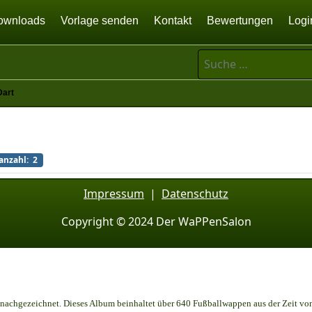
ownloads
Vorlage senden
Kontakt
Bewertungen
Logi
Suchen
Dart
anzahl: 2
Impressum
|
Datenschutz
Copyright © 2024 Der WaPPenSalon
achgezeichnet. Dieses Album beinhaltet über 640 Fußballwappen aus der Zeit vo