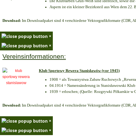
Die Klubfarben Grün-Weiß sind identisch, sowie di
Aspern ist ein kleiner Bezirksteil aus Wien dem 22. B
Download:
Im Downloadpaket sind 4 verschiedene Vektorgrafikformate (CDR, AI 
×
×
Vereinsinformationen:
Klub Sportowy Rewera Stanisławów (vor 1945)
1908 = als Towarzystwa Zabaw Ruchowych „Rewera“
04.1914 = Namensänderung in Stanisławowski Klub 
1939 = erloschen; (Quelle: Rozgrywki Piłkarskie w 
Download:
Im Downloadpaket sind 4 verschiedene Vektorgrafikformate (CDR, AI 
×
×