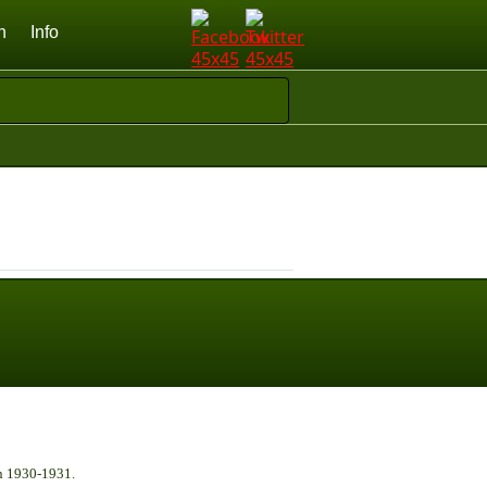
n
Info
n 1930-1931.