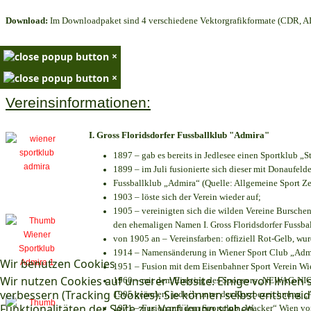
Download:
Im Downloadpaket sind 4 verschiedene Vektorgrafikformate (CDR, AI 
×
×
Vereinsinformationen:
I. Gross Floridsdorfer Fussballklub "Admira"
1897 – gab es bereits in Jedlesee einen Sportklub „S
1899 – im Juli fusionierte sich dieser mit Donaufelde
Fussballklub „Admira“ (Quelle: Allgemeine Sport Z
1903 – löste sich der Verein wieder auf;
1905 – vereinigten sich die wilden Vereine Bursche
den ehemaligen Namen I. Gross Floridsdorfer Fussb
von 1905 an – Vereinsfarben: offiziell Rot-Gelb, wu
1914 – Namensänderung in Wiener Sport Club „Admira
Wir benutzen Cookies
1951 – Fusion mit dem Eisenbahner Sport Verein W
Wir nutzen Cookies auf unserer Website. Einige von ihnen s
1960 – mit dem Einstieg des Sponsors „NEWAG-NIOGA
verbessern (Tracking Cookies). Sie können selbst entscheid
1905 geändert, jedoch unter der Kurzbezeichnung „
Funktionalitäten der Seite zur Verfügung stehen.
1971 – Fusion mit dem Sportclub „Wacker“ Wien v