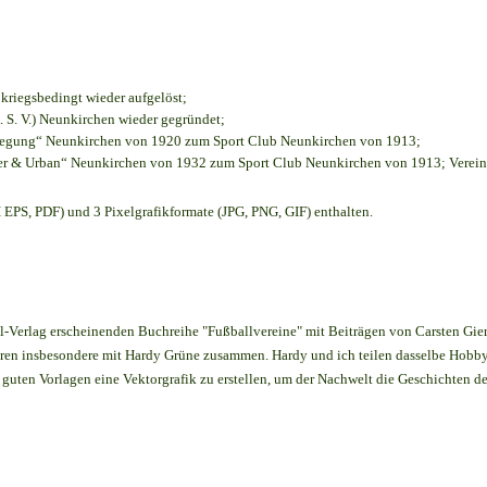
 kriegsbedingt wieder aufgelöst;
. S. V.) Neunkirchen wieder gegründet;
ewegung“ Neunkirchen von 1920 zum Sport Club Neunkirchen von 1913;
ier & Urban“ Neunkirchen von 1932 zum Sport Club Neunkirchen von 1913; Verein
EPS, PDF) und 3 Pixelgrafikformate (JPG, PNG, GIF) enthalten.
iel-Verlag erscheinenden Buchreihe "Fußballvereine" mit Beiträgen von Carsten Gie
ahren insbesondere mit Hardy Grüne zusammen. Hardy und ich teilen dasselbe Hobby
zu guten Vorlagen eine Vektorgrafik zu erstellen, um der Nachwelt die Geschichten d