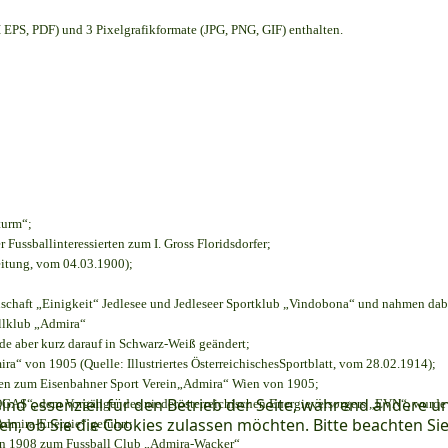
EPS, PDF) und 3 Pixelgrafikformate (JPG, PNG, GIF) enthalten.
turm“;
r Fussballinteressierten zum I. Gross Floridsdorfer
;
eitung, vom 04.03.1900);
nschaft „Einigkeit“ Jedlesee und Jedleseer Sportklub „Vindobona“ und nahmen dab
allklub „Admira“
rde aber kurz darauf in Schwarz-Weiß geändert;
“ von 1905 (Quelle: Illustriertes ÖsterreichischesSportblatt, vom 28.02.1914);
ien zum Eisenbahner Sport Verein„Admira“ Wien von 1905;
ind essenziell für den Betrieb der Seite, während andere u
S“, dem Vorgänger des niederösterreichischen Energieversorgers „EVN“, wurde d
en, ob Sie die Cookies zulassen möchten. Bitte beachten Si
Admira-Energie“ geführt;
on 1908 zum Fussball Club „Admira-Wacker“