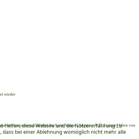
ei wieder
ns helfen, diese Website und die Nutzererfahrung zu
er Vereinsname in Eisenbahner Sport Verein „Admira – N.Ö. Energie“ Wien von
e, dass bei einer Ablehnung womöglich nicht mehr alle