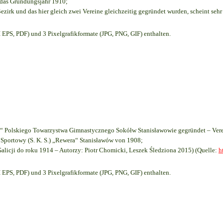
e das Gründungsjahr 1910
;
ezirk und das hier gleich zwei Vereine gleichzeitig gegründet wurden, scheint sehr 
EPS, PDF) und 3 Pixelgrafikformate (JPG, PNG, GIF) enthalten.
 Polskiego Towarzystwa Gimnastycznego Sokółw Stanisławowie gegründet – Vere
Sportowy (S. K. S.) „Rewera“ Stanisławów von 1908;
Galicji do roku 1914 – Autorzy: Piotr Chomicki, Leszek Śledziona 2015) (Quelle:
h
EPS, PDF) und 3 Pixelgrafikformate (JPG, PNG, GIF) enthalten.