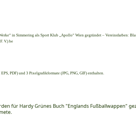
Werke“ in Simmering als Sport Klub „Apollo“ Wien gegründet – Vereinsfarben: Bl
. V.) be
EPS, PDF) und 3 Pixelgrafikformate (JPG, PNG, GIF) enthalten.
den für Hardy Grünes Buch "Englands Fußballwappen" geze
mete.