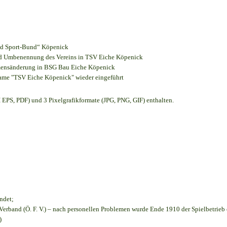
und Sport-Bund“ Köpenick
und Umbenennung des Vereins in TSV Eiche Köpenick
amensänderung in BSG Bau Eiche Köpenick
name "TSV Eiche Köpenick" wieder eingeführt
EPS, PDF) und 3 Pixelgrafikformate (JPG, PNG, GIF) enthalten.
ndet;
Verband (Ö. F. V.) – nach personellen Problemen wurde Ende 1910 der Spielbetrieb
)