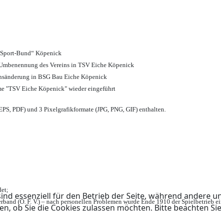
d Sport-Bund“ Köpenick
nd Umbenennung des Vereins in TSV Eiche Köpenick
ensänderung in BSG Bau Eiche Köpenick
me "TSV Eiche Köpenick" wieder eingeführt
PS, PDF) und 3 Pixelgrafikformate (JPG, PNG, GIF) enthalten.
et;
ind essenziell für den Betrieb der Seite, während andere u
rband (Ö. F. V.) – nach personellen Problemen wurde Ende 1910 der Spielbetrieb e
en, ob Sie die Cookies zulassen möchten. Bitte beachten Si