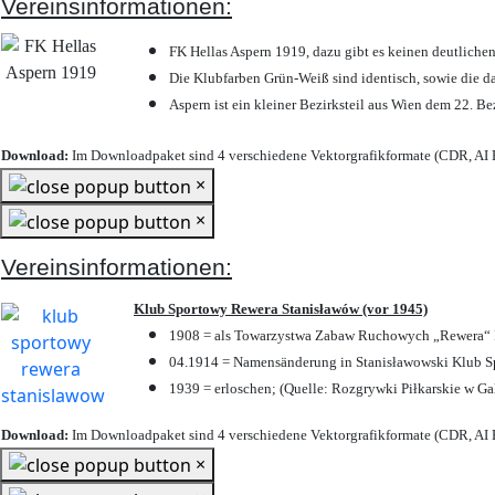
Vereinsinformationen:
FK Hellas Aspern 1919, dazu gibt es keinen deutlichen
Die Klubfarben Grün-Weiß sind identisch, sowie die 
Aspern ist ein kleiner Bezirksteil aus Wien dem 22. Be
Download:
Im Downloadpaket sind 4 verschiedene Vektorgrafikformate (CDR, AI E
×
×
Vereinsinformationen:
Klub Sportowy Rewera Stanisławów (vor 1945)
1908 = als Towarzystwa Zabaw Ruchowych „Rewera“ P
04.1914 = Namensänderung in Stanisławowski Klub Sp
1939 = erloschen; (Quelle: Rozgrywki Piłkarskie w Ga
Download:
Im Downloadpaket sind 4 verschiedene Vektorgrafikformate (CDR, AI E
×