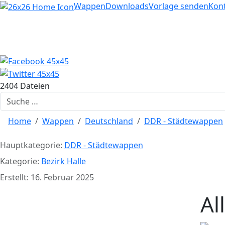
Home
Wappen
Downloads
Vorlage senden
Kon
2404 Dateien
Suchen
Home
Wappen
Deutschland
DDR - Städtewappen
Hauptkategorie:
DDR - Städtewappen
Kategorie:
Bezirk Halle
Erstellt: 16. Februar 2025
Al