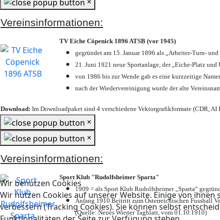
×
Vereinsinformationen:
TV Eiche Cöpenick 1896 ATSB (vor 1945)
gegründet am 15. Januar 1896 als „Arbeiter-Turn- un
21. Juni 1921 neue Sportanlage, der „Eiche-Platz u
von 1986 bis zur Wende gab es eine kurzzeitige Nam
nach der Wiedervereinigung wurde der alte Vereinsna
Download:
Im Downloadpaket sind 4 verschiedene Vektorgrafikformate (CDR, AI E
×
×
Vereinsinformationen:
Sport Klub "Rudolfsheimer Sparta"
Wir benutzen Cookies
1909 = als Sport Klub Rudolfsheimer „Sparta“ gegründ
Wir nutzen Cookies auf unserer Website. Einige von ihnen s
Anfang 1910 Beitritt zum Österreichischen Fussball Ve
verbessern (Tracking Cookies). Sie können selbst entscheid
(Quelle: Neues Wiener Tagblatt, vom 01.10.1910)
Funktionalitäten der Seite zur Verfügung stehen.