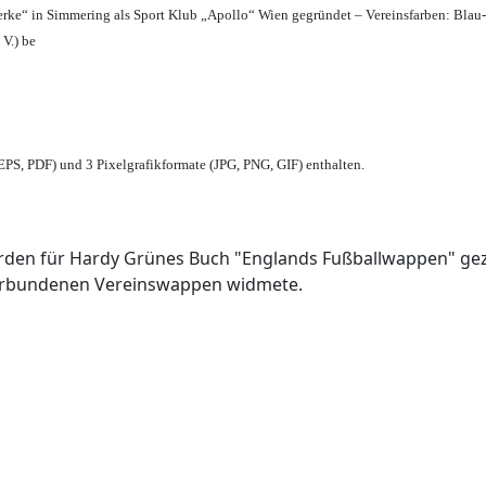
erke“ in Simmering als Sport Klub „Apollo“ Wien gegründet – Vereinsfarben: Blau
 V.) be
PS, PDF) und 3 Pixelgrafikformate (JPG, PNG, GIF) enthalten.
den für Hardy Grünes Buch "Englands Fußballwappen" geze
verbundenen Vereinswappen widmete.