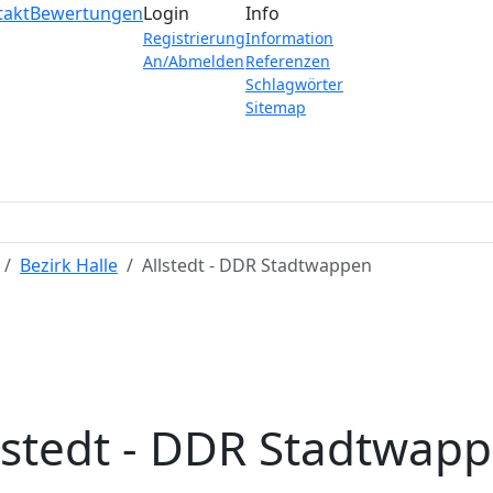
takt
Bewertungen
Login
Info
Registrierung
Information
An/Abmelden
Referenzen
Schlagwörter
Sitemap
Bezirk Halle
Allstedt - DDR Stadtwappen
lstedt - DDR Stadtwap