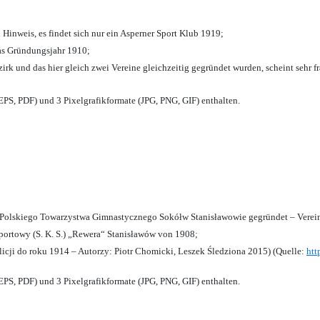
 Hinweis, es findet sich nur ein Asperner Sport Klub 1919
;
das Gründungsjahr 1910
;
zirk und das hier gleich zwei Vereine gleichzeitig gegründet wurden, scheint sehr fr
PS, PDF) und 3 Pixelgrafikformate (JPG, PNG, GIF) enthalten.
olskiego Towarzystwa Gimnastycznego Sokółw Stanisławowie gegründet – Verein
ortowy (S. K. S.) „Rewera“ Stanisławów von 1908;
licji do roku 1914 – Autorzy: Piotr Chomicki, Leszek Śledziona 2015) (Quelle:
htt
PS, PDF) und 3 Pixelgrafikformate (JPG, PNG, GIF) enthalten.