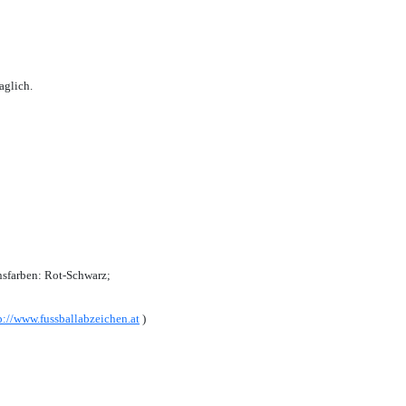
aglich.
sfarben: Rot-Schwarz;
p://www.fussballabzeichen.at
)