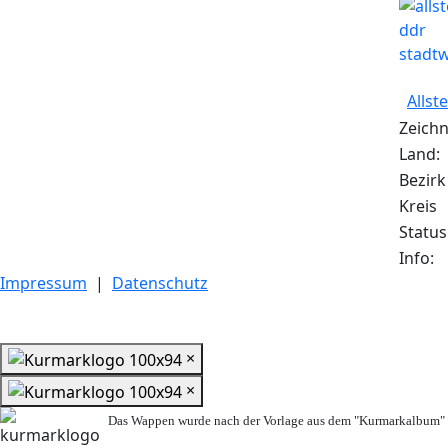
Allst
Zeichn
Land:
Bezirk
Kreis
Status
Info:
Impressum
|
Datenschutz
×
×
Das Wappen wurde nach der Vorlage aus dem "Kurmarkalbum" n