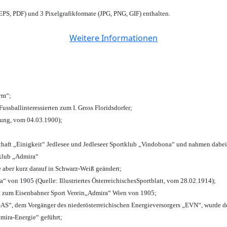
PS, PDF) und 3 Pixelgrafikformate (JPG, PNG, GIF) enthalten.
Weitere Informationen
urm“;
Fussballinteressierten zum I. Gross Floridsdorfer
;
tung, vom 04.03.1900);
chaft „Einigkeit“ Jedlesee und Jedleseer Sportklub „Vindobona“ und nahmen dabei
lklub „Admira“
e aber kurz darauf in Schwarz-Weiß geändert;
von 1905 (Quelle: Illustriertes ÖsterreichischesSportblatt, vom 28.02.1914);
n zum Eisenbahner Sport Verein„Admira“ Wien von 1905;
“, dem Vorgänger des niederösterreichischen Energieversorgers „EVN“, wurde de
mira-Energie“ geführt;