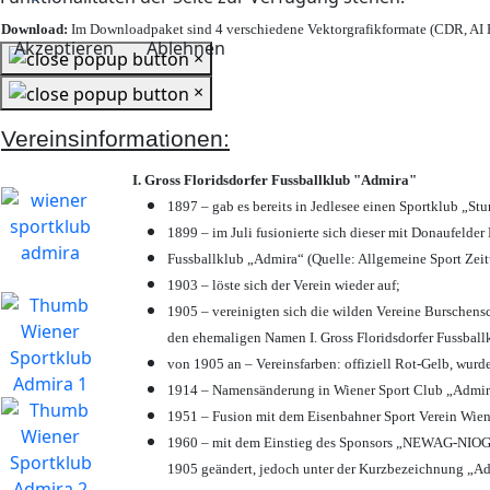
Download:
Im Downloadpaket sind 4 verschiedene Vektorgrafikformate (CDR, AI E
Akzeptieren
Ablehnen
×
×
Vereinsinformationen:
I. Gross Floridsdorfer Fussballklub "Admira"
1897 – gab es bereits in Jedlesee einen Sportklub „St
1899 – im Juli fusionierte sich dieser mit Donaufelder 
Fussballklub „Admira“ (Quelle: Allgemeine Sport Zei
1903 – löste sich der Verein wieder auf;
1905 – vereinigten sich die wilden Vereine Burschens
den ehemaligen Namen I. Gross Floridsdorfer Fussbal
von 1905 an – Vereinsfarben: offiziell Rot-Gelb, wurd
1914 – Namensänderung in Wiener Sport Club „Admira“ 
1951 – Fusion mit dem Eisenbahner Sport Verein Wie
1960 – mit dem Einstieg des Sponsors „NEWAG-NIOGAS
1905 geändert, jedoch unter der Kurzbezeichnung „Ad