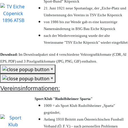
Sport-Bund“ Köpenick
21. Juni 1921 neue Sportanlage, der „Eiche-Platz und
Umbenennung des Vereins in TSV Eiche Köpenick
von 1986 bis zur Wende gab es eine kurzzeitige
Namensänderung in BSG Bau Eiche Köpenick
nach der Wiedervereinigung wurde der alte
Vereinsname "TSV Eiche Köpenick" wieder eingeführt
Download:
Im Downloadpaket sind 4 verschiedene Vektorgrafikformate (CDR, AI
EPS, PDF) und 3 Pixelgrafikformate (JPG, PNG, GIF) enthalten.
×
×
Vereinsinformationen:
Sport Klub "Rudolfsheimer Sparta"
1909 = als Sport Klub Rudolfsheimer „Sparta“
gegründet;
Anfang 1910 Beitritt zum Österreichischen Fussball
Verband (Ö. F. V.) – nach personellen Problemen