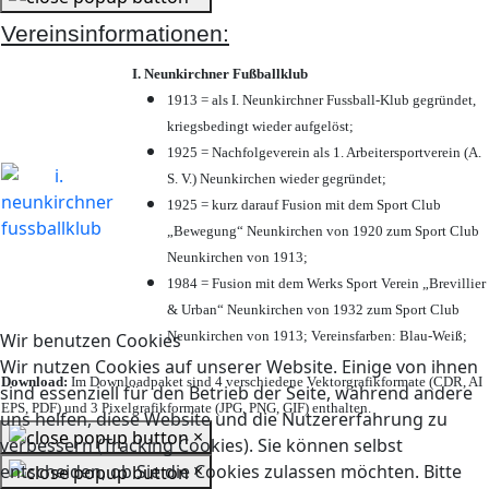
Vereinsinformationen:
I. Neunkirchner Fußballklub
1913 = als I. Neunkirchner Fussball-Klub gegründet,
kriegsbedingt wieder aufgelöst;
1925 = Nachfolgeverein als 1. Arbeitersportverein (A.
S. V.) Neunkirchen wieder gegründet;
1925 = kurz darauf Fusion mit dem Sport Club
„Bewegung“ Neunkirchen von 1920 zum Sport Club
Neunkirchen von 1913;
1984 = Fusion mit dem Werks Sport Verein „Brevillier
& Urban“ Neunkirchen von 1932 zum Sport Club
Neunkirchen von 1913; Vereinsfarben: Blau-Weiß;
Wir benutzen Cookies
Wir nutzen Cookies auf unserer Website. Einige von ihnen
Download:
Im Downloadpaket sind 4 verschiedene Vektorgrafikformate (CDR, AI
sind essenziell für den Betrieb der Seite, während andere
EPS, PDF) und 3 Pixelgrafikformate (JPG, PNG, GIF) enthalten.
uns helfen, diese Website und die Nutzererfahrung zu
×
verbessern (Tracking Cookies). Sie können selbst
×
entscheiden, ob Sie die Cookies zulassen möchten. Bitte