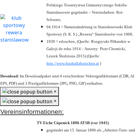
Polskiego Towarzystwa Gimnastycznego Sokółw
Stanisławowie gegründet – Vereinsfarben: Rot-
Schwarz;
04.1914 = Namensänderung in Stanisławowski Klub
Sportowy (S. K. S.) „Rewera“ Stanisławów von 1908;
1939 = erloschen; (Quelle: Rozgrywki Piłkarskie w
Galicji do roku 1914 – Autorzy: Piotr Chomicki,
Leszek Śledziona 2015) (Quelle:
http://www.fussballabzeichen.at
)
Download:
Im Downloadpaket sind 4 verschiedene Vektorgrafikformate (CDR, AI
EPS, PDF) und 3 Pixelgrafikformate (JPG, PNG, GIF) enthalten.
×
×
Vereinsinformationen:
TV Eiche Cöpenick 1896 ATSB (vor 1945)
gegründet am 15. Januar 1896 als „Arbeiter-Turn- und