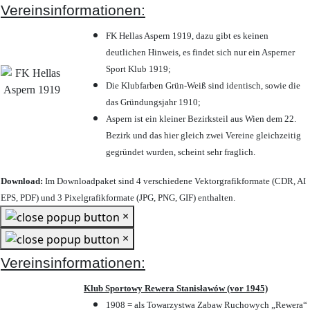
Vereinsinformationen:
FK Hellas Aspern 1919, dazu gibt es keinen
deutlichen Hinweis, es findet sich nur ein Asperner
Sport Klub 1919
;
Die Klubfarben Grün-Weiß sind identisch, sowie die
das Gründungsjahr 1910
;
Aspern ist ein kleiner Bezirksteil aus Wien dem 22.
Bezirk und das hier gleich zwei Vereine gleichzeitig
gegründet wurden, scheint sehr fraglich.
Download:
Im Downloadpaket sind 4 verschiedene Vektorgrafikformate (CDR, AI
EPS, PDF) und 3 Pixelgrafikformate (JPG, PNG, GIF) enthalten.
×
×
Vereinsinformationen:
Klub Sportowy Rewera Stanisławów (vor 1945)
1908 = als Towarzystwa Zabaw Ruchowych „Rewera“