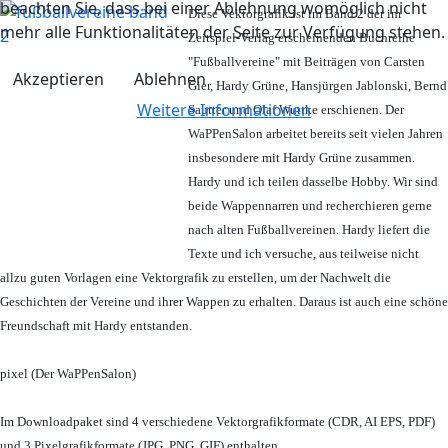
beachten Sie, dass bei einer Ablehnung womöglich nicht
Diese Vektorgrafik ist im Band 2 der im
mehr alle Funktionalitäten der Seite zur Verfügung stehen.
Zeitspiel-Verlag erscheinenden Buchreihe
"Fußballvereine" mit Beiträgen von Carsten
Akzeptieren
Ablehnen
Gier, Hardy Grüne, Hansjürgen Jablonski, Bernd
Weitere Informationen
Sautter und Olaf Wuttke erschienen. Der
WaPPenSalon arbeitet bereits seit vielen Jahren
insbesondere mit Hardy Grüne zusammen.
Hardy und ich teilen dasselbe Hobby. Wir sind
beide Wappennarren und recherchieren gerne
nach alten Fußballvereinen. Hardy liefert die
Texte und ich versuche, aus teilweise nicht
allzu guten Vorlagen eine Vektorgrafik zu erstellen, um der Nachwelt die
Geschichten der Vereine und ihrer Wappen zu erhalten. Daraus ist auch eine schöne
Freundschaft mit Hardy entstanden.
pixel (Der WaPPenSalon)
Im Downloadpaket sind 4 verschiedene Vektorgrafikformate (CDR, AI EPS, PDF)
und 3 Pixelgrafikformate (JPG, PNG, GIF) enthalten.