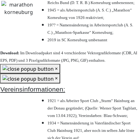
Reichs Bund (D. T. R. B.) Korneuburg umbenennen;
1945 = als Arbeitersportclub (A. S. C.) „Marathon“
Korneuburg von 1926 reaktiviert;
19?? = Namensänderung in Arbeitersportclub (A. S.
C.) „Marathon-Sparkasse“ Korneuburg;
2019 in SC Korneuburg umbenannt
Download:
Im Downloadpaket sind 4 verschiedene Vektorgrafikformate (CDR, AI
EPS, PDF) und 3 Pixelgrafikformate (JPG, PNG, GIF) enthalten.
×
×
Vereinsinformationen:
1921 = als Arbeiter Sport Club „Sturm“ Hainburg an
der Donau gegründet; (Quelle: Wiener Sport Tagblatt,
vom 13.04.1922); Vereinsfarben: Blau-Schwarz;
1934 = Namensänderung in Vaterländischer Sport
Club Hainburg 1921, aber noch im selben Jahr löste
sich der Verein auf;