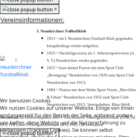
×
Vereinsinformationen:
I. Neunkirchner Fußballklub
1913 = als I. Neunkirchner Fussball-Klub gegründet,
kriegsbedingt wieder aufgelöst;
1925 = Nachfolgeverein als 1. Arbeitersportverein (A.
S. V.) Neunkirchen wieder gegründet;
1925 = kurz darauf Fusion mit dem Sport Club
„Bewegung“ Neunkirchen von 1920 zum Sport Club
Neunkirchen von 1913;
1984 = Fusion mit dem Werks Sport Verein „Brevillier
& Urban“ Neunkirchen von 1932 zum Sport Club
Wir benutzen Cookies
Neunkirchen von 1913; Vereinsfarben: Blau-Weiß;
Wir nutzen Cookies auf unserer Website. Einige von ihnen
sind essenziell für den Betrieb der Seite, während andere
Download:
Im Downloadpaket sind 4 verschiedene Vektorgrafikformate (CDR, AI
uns helfen, diese Website und die Nutzererfahrung zu
EPS, PDF) und 3 Pixelgrafikformate (JPG, PNG, GIF) enthalten.
verbessern (Tracking Cookies). Sie können selbst
×