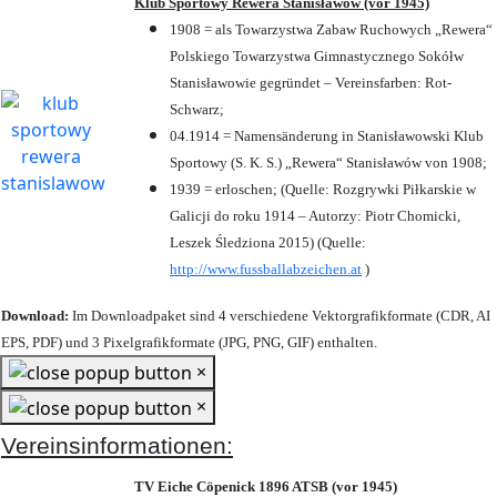
Klub Sportowy Rewera Stanisławów (vor 1945)
1908 = als Towarzystwa Zabaw Ruchowych „Rewera“
Polskiego Towarzystwa Gimnastycznego Sokółw
Stanisławowie gegründet – Vereinsfarben: Rot-
Schwarz;
04.1914 = Namensänderung in Stanisławowski Klub
Sportowy (S. K. S.) „Rewera“ Stanisławów von 1908;
1939 = erloschen; (Quelle: Rozgrywki Piłkarskie w
Galicji do roku 1914 – Autorzy: Piotr Chomicki,
Leszek Śledziona 2015) (Quelle:
http://www.fussballabzeichen.at
)
Download:
Im Downloadpaket sind 4 verschiedene Vektorgrafikformate (CDR, AI
EPS, PDF) und 3 Pixelgrafikformate (JPG, PNG, GIF) enthalten.
×
×
Vereinsinformationen:
TV Eiche Cöpenick 1896 ATSB (vor 1945)