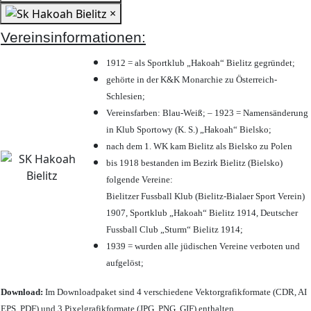
×
Vereinsinformationen:
1912 = als Sportklub „Hakoah“ Bielitz gegründet;
gehörte in der K&K Monarchie zu Österreich-
Schlesien;
Vereinsfarben: Blau-Weiß; – 1923 = Namensänderung
in Klub Sportowy (K. S.) „Hakoah“ Bielsko;
nach dem 1. WK kam Bielitz als Bielsko zu Polen
bis 1918 bestanden im Bezirk Bielitz (Bielsko)
folgende Vereine:
Bielitzer Fussball Klub (Bielitz-Bialaer Sport Verein)
1907, Sportklub „Hakoah“ Bielitz 1914, Deutscher
Fussball Club „Sturm“ Bielitz 1914;
1939 = wurden alle jüdischen Vereine verboten und
aufgelöst;
Download:
Im Downloadpaket sind 4 verschiedene Vektorgrafikformate (CDR, AI
EPS, PDF) und 3 Pixelgrafikformate (JPG, PNG, GIF) enthalten.