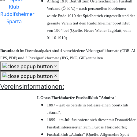
Anfang 1910 Beitritt zum Österreichischen Fussball
Verband (Ö. F. V.) – nach personellen Problemen
wurde Ende 1910 der Spielbetrieb eingestellt und der
gesamte Verein trat dem Rudolfsheimer Sport Klub
von 1904 bei (Quelle: Neues Wiener Tagblatt, vom
01.10.1910)
Download:
Im Downloadpaket sind 4 verschiedene Vektorgrafikformate (CDR, AI
EPS, PDF) und 3 Pixelgrafikformate (JPG, PNG, GIF) enthalten.
×
×
Vereinsinformationen:
I. Gross Floridsdorfer Fussballklub "Admira"
1897 – gab es bereits in Jedlesee einen Sportklub
„Sturm“;
1899 – im Juli fusionierte sich dieser mit Donaufelder
Fussballinteressierten zum I. Gross Floridsdorfer
;
Fussballklub „Admira“ (Quelle: Allgemeine Sport