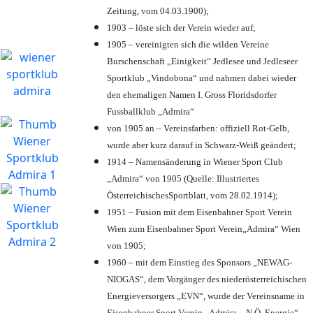
Zeitung, vom 04.03.1900);
1903 – löste sich der Verein wieder auf;
1905 – vereinigten sich die wilden Vereine
Burschenschaft „Einigkeit“ Jedlesee und Jedleseer
Sportklub „Vindobona“ und nahmen dabei wieder
den ehemaligen Namen I. Gross Floridsdorfer
Fussballklub „Admira“
von 1905 an – Vereinsfarben: offiziell Rot-Gelb,
wurde aber kurz darauf in Schwarz-Weiß geändert;
1914 – Namensänderung in Wiener Sport Club
„Admira“ von 1905 (Quelle: Illustriertes
ÖsterreichischesSportblatt, vom 28.02.1914);
1951 – Fusion mit dem Eisenbahner Sport Verein
Wien zum Eisenbahner Sport Verein„Admira“ Wien
von 1905;
1960 – mit dem Einstieg des Sponsors „NEWAG-
NIOGAS“, dem Vorgänger des niederösterreichischen
Energieversorgers „EVN“, wurde der Vereinsname in
Eisenbahner Sport Verein „Admira – N.Ö. Energie“