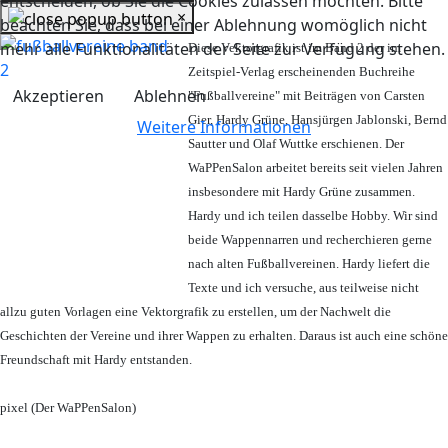
entscheiden, ob Sie die Cookies zulassen möchten. Bitte
×
beachten Sie, dass bei einer Ablehnung womöglich nicht
mehr alle Funktionalitäten der Seite zur Verfügung stehen.
Diese Vektorgrafik ist im Band 2 der im
Zeitspiel-Verlag erscheinenden Buchreihe
Akzeptieren
Ablehnen
"Fußballvereine" mit Beiträgen von Carsten
Gier, Hardy Grüne, Hansjürgen Jablonski, Bernd
Weitere Informationen
Sautter und Olaf Wuttke erschienen. Der
WaPPenSalon arbeitet bereits seit vielen Jahren
insbesondere mit Hardy Grüne zusammen.
Hardy und ich teilen dasselbe Hobby. Wir sind
beide Wappennarren und recherchieren gerne
nach alten Fußballvereinen. Hardy liefert die
Texte und ich versuche, aus teilweise nicht
allzu guten Vorlagen eine Vektorgrafik zu erstellen, um der Nachwelt die
Geschichten der Vereine und ihrer Wappen zu erhalten. Daraus ist auch eine schöne
Freundschaft mit Hardy entstanden.
pixel (Der WaPPenSalon)