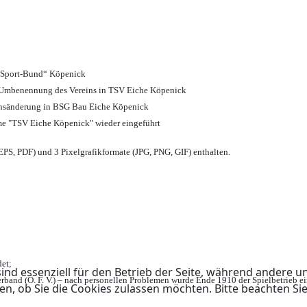
d Sport-Bund“ Köpenick
nd Umbenennung des Vereins in TSV Eiche Köpenick
ensänderung in BSG Bau Eiche Köpenick
me "TSV Eiche Köpenick" wieder eingeführt
PS, PDF) und 3 Pixelgrafikformate (JPG, PNG, GIF) enthalten.
et;
ind essenziell für den Betrieb der Seite, während andere u
rband (Ö. F. V.) – nach personellen Problemen wurde Ende 1910 der Spielbetrieb e
en, ob Sie die Cookies zulassen möchten. Bitte beachten Si