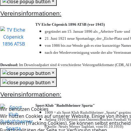
×
Vereinsinformationen:
TV Eiche Cöpenick 1896 ATSB (vor 1945)
gegründet am 15. Januar 1896 als „Arbeiter-Turn- un
21. Juni 1921 neue Sportanlage, der „Eiche-Platz u
von 1986 bis zur Wende gab es eine kurzzeitige Nam
nach der Wiedervereinigung wurde der alte Vereinsna
Download:
Im Downloadpaket sind 4 verschiedene Vektorgrafikformate (CDR, AI E
×
×
Vereinsinformationen:
Sport Klub "Rudolfsheimer Sparta"
Wir benutzen Cookies
1909 = als Sport Klub Rudolfsheimer „Sparta“ gegründ
Wir nutzen Cookies auf unserer Website. Einige von ihnen s
Anfang 1910 Beitritt zum Österreichischen Fussball Ve
verbessern (Tracking Cookies). Sie können selbst entscheid
(Quelle: Neues Wiener Tagblatt, vom 01.10.1910)
Funktionalitäten der Seite zur Verfügung stehen.