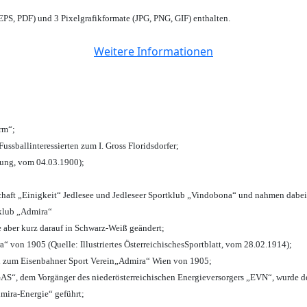
PS, PDF) und 3 Pixelgrafikformate (JPG, PNG, GIF) enthalten.
Weitere Informationen
urm“;
Fussballinteressierten zum I. Gross Floridsdorfer
;
tung, vom 04.03.1900);
chaft „Einigkeit“ Jedlesee und Jedleseer Sportklub „Vindobona“ und nahmen dabei
lklub „Admira“
e aber kurz darauf in Schwarz-Weiß geändert;
von 1905 (Quelle: Illustriertes ÖsterreichischesSportblatt, vom 28.02.1914);
n zum Eisenbahner Sport Verein„Admira“ Wien von 1905;
“, dem Vorgänger des niederösterreichischen Energieversorgers „EVN“, wurde de
mira-Energie“ geführt;