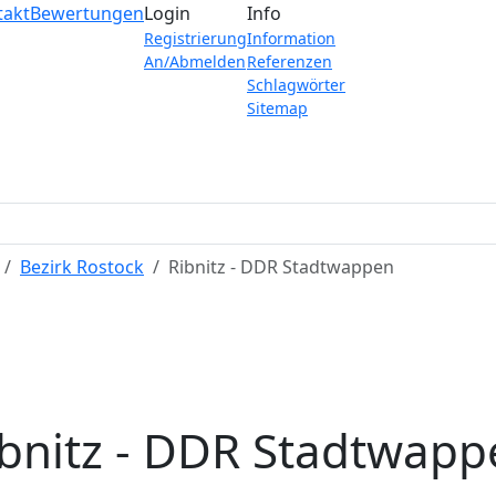
takt
Bewertungen
Login
Info
Registrierung
Information
An/Abmelden
Referenzen
Schlagwörter
Sitemap
Bezirk Rostock
Ribnitz - DDR Stadtwappen
ibnitz - DDR Stadtwapp