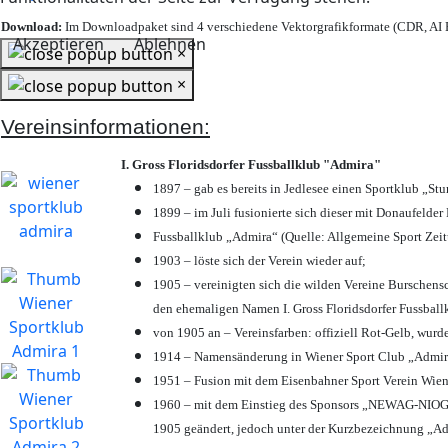
Download:
Im Downloadpaket sind 4 verschiedene Vektorgrafikformate (CDR, AI E
Akzeptieren
Ablehnen
×
×
Vereinsinformationen:
I. Gross Floridsdorfer Fussballklub "Admira"
1897 – gab es bereits in Jedlesee einen Sportklub „St
1899 – im Juli fusionierte sich dieser mit Donaufelder 
Fussballklub „Admira“ (Quelle: Allgemeine Sport Zei
1903 – löste sich der Verein wieder auf;
1905 – vereinigten sich die wilden Vereine Burschens
den ehemaligen Namen I. Gross Floridsdorfer Fussbal
von 1905 an – Vereinsfarben: offiziell Rot-Gelb, wurd
1914 – Namensänderung in Wiener Sport Club „Admira“ 
1951 – Fusion mit dem Eisenbahner Sport Verein Wie
1960 – mit dem Einstieg des Sponsors „NEWAG-NIOGAS
1905 geändert, jedoch unter der Kurzbezeichnung „Ad