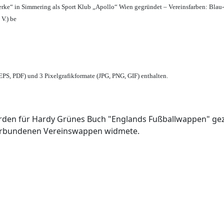
erke“ in Simmering als Sport Klub „Apollo“ Wien gegründet – Vereinsfarben: Blau
 V.) be
PS, PDF) und 3 Pixelgrafikformate (JPG, PNG, GIF) enthalten.
den für Hardy Grünes Buch "Englands Fußballwappen" geze
verbundenen Vereinswappen widmete.