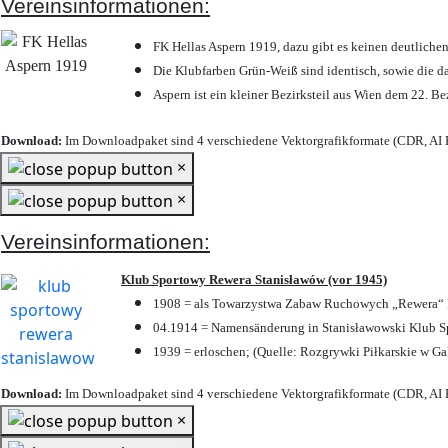
Vereinsinformationen:
FK Hellas Aspern 1919, dazu gibt es keinen deutlichen
Die Klubfarben Grün-Weiß sind identisch, sowie die 
Aspern ist ein kleiner Bezirksteil aus Wien dem 22. Be
Download:
Im Downloadpaket sind 4 verschiedene Vektorgrafikformate (CDR, AI E
×
×
Vereinsinformationen:
Klub Sportowy Rewera Stanisławów (vor 1945)
1908 = als Towarzystwa Zabaw Ruchowych „Rewera“ P
04.1914 = Namensänderung in Stanisławowski Klub Sp
1939 = erloschen; (Quelle: Rozgrywki Piłkarskie w Ga
Download:
Im Downloadpaket sind 4 verschiedene Vektorgrafikformate (CDR, AI E
×