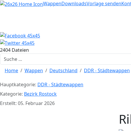
Home
Wappen
Downloads
Vorlage senden
Kon
2404 Dateien
Suchen
Home
Wappen
Deutschland
DDR - Städtewappen
Hauptkategorie:
DDR - Städtewappen
Kategorie:
Bezirk Rostock
Erstellt: 05. Februar 2026
R