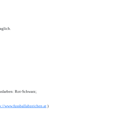
aglich.
sfarben: Rot-Schwarz;
p://www.fussballabzeichen.at
)