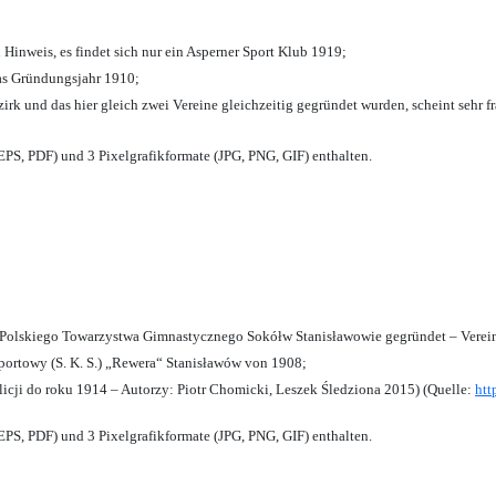
 Hinweis, es findet sich nur ein Asperner Sport Klub 1919
;
das Gründungsjahr 1910
;
zirk und das hier gleich zwei Vereine gleichzeitig gegründet wurden, scheint sehr fr
PS, PDF) und 3 Pixelgrafikformate (JPG, PNG, GIF) enthalten.
olskiego Towarzystwa Gimnastycznego Sokółw Stanisławowie gegründet – Verein
ortowy (S. K. S.) „Rewera“ Stanisławów von 1908;
licji do roku 1914 – Autorzy: Piotr Chomicki, Leszek Śledziona 2015) (Quelle:
htt
PS, PDF) und 3 Pixelgrafikformate (JPG, PNG, GIF) enthalten.