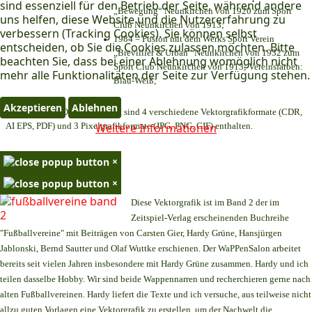
sind essenziell für den Betrieb der Seite, während andere
„Bewegung“ Neunkirchen von 1920 zum Sport
uns helfen, diese Website und die Nutzererfahrung zu
Club Neunkirchen von 1913;
verbessern (Tracking Cookies). Sie können selbst
1984 = Fusion mit dem Werks Sport Verein
entscheiden, ob Sie die Cookies zulassen möchten. Bitte
„Brevillier & Urban“ Neunkirchen von 1932 zum
beachten Sie, dass bei einer Ablehnung womöglich nicht
Sport Club Neunkirchen von 1913; Vereinsfarben:
mehr alle Funktionalitäten der Seite zur Verfügung stehen.
Blau-Weiß;
Akzeptieren
Ablehnen
Download:
Im Downloadpaket sind 4 verschiedene Vektorgrafikformate (CDR,
AI EPS, PDF) und 3 Pixelgrafikformate (JPG, PNG, GIF) enthalten.
Weitere Informationen
×
×
Diese Vektorgrafik ist im Band 2 der im
Zeitspiel-Verlag erscheinenden Buchreihe
"Fußballvereine" mit Beiträgen von Carsten Gier, Hardy Grüne, Hansjürgen
Jablonski, Bernd Sautter und Olaf Wuttke erschienen. Der WaPPenSalon arbeitet
bereits seit vielen Jahren insbesondere mit Hardy Grüne zusammen. Hardy und ich
teilen dasselbe Hobby. Wir sind beide Wappennarren und recherchieren gerne nach
alten Fußballvereinen. Hardy liefert die Texte und ich versuche, aus teilweise nicht
allzu guten Vorlagen eine Vektorgrafik zu erstellen, um der Nachwelt die