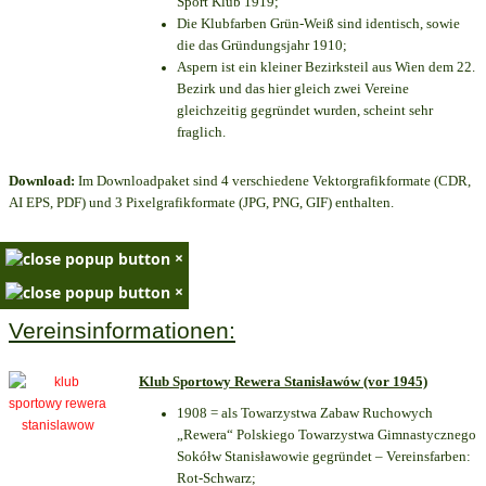
Sport Klub 1919
;
Die Klubfarben Grün-Weiß sind identisch, sowie
die das Gründungsjahr 1910
;
Aspern ist ein kleiner Bezirksteil aus Wien dem 22.
Bezirk und das hier gleich zwei Vereine
gleichzeitig gegründet wurden, scheint sehr
fraglich.
Download:
Im Downloadpaket sind 4 verschiedene Vektorgrafikformate (CDR,
AI EPS, PDF) und 3 Pixelgrafikformate (JPG, PNG, GIF) enthalten.
×
×
Vereinsinformationen:
Klub Sportowy Rewera Stanisławów (vor 1945)
1908 = als Towarzystwa Zabaw Ruchowych
„Rewera“ Polskiego Towarzystwa Gimnastycznego
Sokółw Stanisławowie gegründet – Vereinsfarben:
Rot-Schwarz;