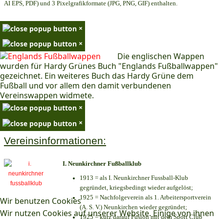
AI EPS, PDF) und 3 Pixelgrafikformate (JPG, PNG, GIF) enthalten.
×
×
Die englischen Wappen
wurden für Hardy Grünes Buch "Englands Fußballwappen"
gezeichnet. Ein weiteres Buch das Hardy Grüne dem
Fußball und vor allem den damit verbundenen
Vereinswappen widmete.
×
×
Vereinsinformationen:
I. Neunkirchner Fußballklub
1913 = als I. Neunkirchner Fussball-Klub
gegründet, kriegsbedingt wieder aufgelöst;
1925 = Nachfolgeverein als 1. Arbeitersportverein
Wir benutzen Cookies
(A. S. V.) Neunkirchen wieder gegründet;
Wir nutzen Cookies auf unserer Website. Einige von ihnen
1925 = kurz darauf Fusion mit dem Sport Club