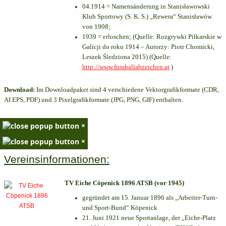
04.1914 = Namensänderung in Stanisławowski
Klub Sportowy (S. K. S.) „Rewera“ Stanisławów
von 1908;
1939 = erloschen; (Quelle: Rozgrywki Piłkarskie w
Galicji do roku 1914 – Autorzy: Piotr Chomicki,
Leszek Śledziona 2015) (Quelle:
http://www.fussballabzeichen.at
)
Download:
Im Downloadpaket sind 4 verschiedene Vektorgrafikformate (CDR,
AI EPS, PDF) und 3 Pixelgrafikformate (JPG, PNG, GIF) enthalten.
×
×
Vereinsinformationen:
TV Eiche Cöpenick 1896 ATSB (vor 1945)
gegründet am 15. Januar 1896 als „Arbeiter-Turn-
und Sport-Bund“ Köpenick
21. Juni 1921 neue Sportanlage, der „Eiche-Platz