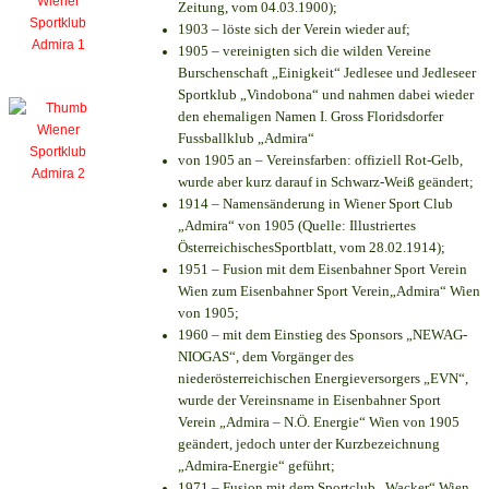
Zeitung, vom 04.03.1900);
1903 – löste sich der Verein wieder auf;
1905 – vereinigten sich die wilden Vereine
Burschenschaft „Einigkeit“ Jedlesee und Jedleseer
Sportklub „Vindobona“ und nahmen dabei wieder
den ehemaligen Namen I. Gross Floridsdorfer
Fussballklub „Admira“
von 1905 an – Vereinsfarben: offiziell Rot-Gelb,
wurde aber kurz darauf in Schwarz-Weiß geändert;
1914 – Namensänderung in Wiener Sport Club
„Admira“ von 1905 (Quelle: Illustriertes
ÖsterreichischesSportblatt, vom 28.02.1914);
1951 – Fusion mit dem Eisenbahner Sport Verein
Wien zum Eisenbahner Sport Verein„Admira“ Wien
von 1905;
1960 – mit dem Einstieg des Sponsors „NEWAG-
NIOGAS“, dem Vorgänger des
niederösterreichischen Energieversorgers „EVN“,
wurde der Vereinsname in Eisenbahner Sport
Verein „Admira – N.Ö. Energie“ Wien von 1905
geändert, jedoch unter der Kurzbezeichnung
„Admira-Energie“ geführt;
1971 – Fusion mit dem Sportclub „Wacker“ Wien