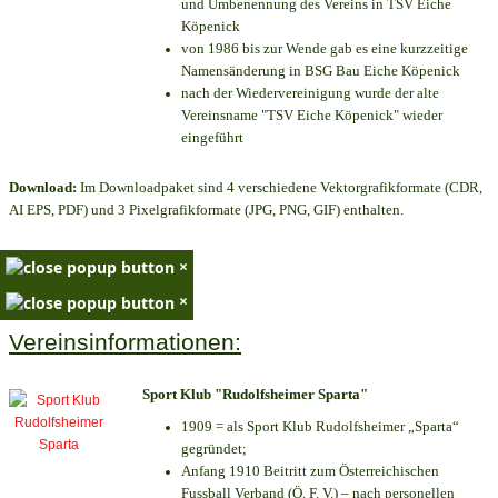
und Umbenennung des Vereins in TSV Eiche
Köpenick
von 1986 bis zur Wende gab es eine kurzzeitige
Namensänderung in BSG Bau Eiche Köpenick
nach der Wiedervereinigung wurde der alte
Vereinsname "TSV Eiche Köpenick" wieder
eingeführt
Download:
Im Downloadpaket sind 4 verschiedene Vektorgrafikformate (CDR,
AI EPS, PDF) und 3 Pixelgrafikformate (JPG, PNG, GIF) enthalten.
×
×
Vereinsinformationen:
Sport Klub "Rudolfsheimer Sparta"
1909 = als Sport Klub Rudolfsheimer „Sparta“
gegründet;
Anfang 1910 Beitritt zum Österreichischen
Fussball Verband (Ö. F. V.) – nach personellen