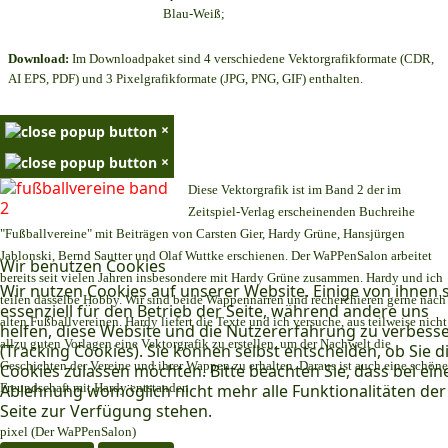
Blau-Weiß;
Download:
Im Downloadpaket sind 4 verschiedene Vektorgrafikformate (CDR,
AI EPS, PDF) und 3 Pixelgrafikformate (JPG, PNG, GIF) enthalten.
×
×
Diese Vektorgrafik ist im Band 2 der im
Zeitspiel-Verlag erscheinenden Buchreihe
"Fußballvereine" mit Beiträgen von Carsten Gier, Hardy Grüne, Hansjürgen
Jablonski, Bernd Sautter und Olaf Wuttke erschienen. Der WaPPenSalon arbeitet
Wir benutzen Cookies
bereits seit vielen Jahren insbesondere mit Hardy Grüne zusammen. Hardy und ich
Wir nutzen Cookies auf unserer Website. Einige von ihnen 
teilen dasselbe Hobby. Wir sind beide Wappennarren und recherchieren gerne nach
essenziell für den Betrieb der Seite, während andere uns
alten Fußballvereinen. Hardy liefert die Texte und ich versuche, aus teilweise nicht
helfen, diese Website und die Nutzererfahrung zu verbess
allzu guten Vorlagen eine Vektorgrafik zu erstellen, um der Nachwelt die
(Tracking Cookies). Sie können selbst entscheiden, ob Sie d
Geschichten der Vereine und ihrer Wappen zu erhalten. Daraus ist auch eine schöne
Cookies zulassen möchten. Bitte beachten Sie, dass bei ein
Freundschaft mit Hardy entstanden.
Ablehnung womöglich nicht mehr alle Funktionalitäten der
Seite zur Verfügung stehen.
pixel (Der WaPPenSalon)