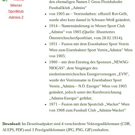
den ehemaligen Namen I. Gross Floridsdorfer
Fussballklub „Admira“
von 1905 an – Vereinsfarben: offiziell Rot-Gelb,
wurde aber kurz darauf in Schwarz-Weiß geändert;
1914 – Namensänderung in Wiener Sport Club
„Admira“ von 1905 (Quelle: Illustriertes
ÖsterreichischesSportblatt, vom 28.02.1914);
1951 – Fusion mit dem Eisenbahner Sport Verein
Wien zum Eisenbahner Sport Verein„Admira“ Wien
von 1905;
1960 – mit dem Einstieg des Sponsors „NEWAG-
NIOGAS“, dem Vorgänger des
niederösterreichischen Energieversorgers „EVN“,
wurde der Vereinsname in Eisenbahner Sport
Verein „Admira – N.Ö. Energie“ Wien von 1905
geändert, jedoch unter der Kurzbezeichnung
„Admira-Energie“ geführt;
1971 – Fusion mit dem Sportclub „Wacker“ Wien
von 1908 zum Fussball Club „Admira-Wacker“
Download:
Im Downloadpaket sind 4 verschiedene Vektorgrafikformate (CDR,
AI EPS, PDF) und 3 Pixelgrafikformate (JPG, PNG, GIF) enthalten.