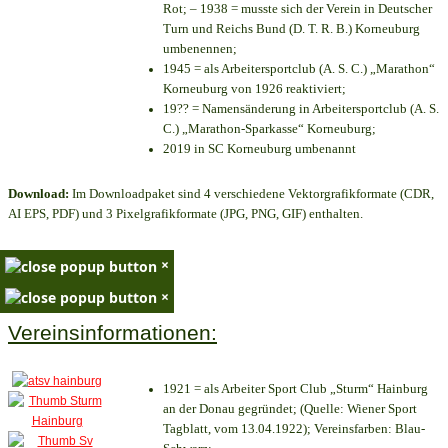
Rot; – 1938 = musste sich der Verein in Deutscher
Turn und Reichs Bund (D. T. R. B.) Korneuburg
umbenennen;
1945 = als Arbeitersportclub (A. S. C.) „Marathon“
Korneuburg von 1926 reaktiviert;
19?? = Namensänderung in Arbeitersportclub (A. S.
C.) „Marathon-Sparkasse“ Korneuburg;
2019 in SC Korneuburg umbenannt
Download:
Im Downloadpaket sind 4 verschiedene Vektorgrafikformate (CDR,
AI EPS, PDF) und 3 Pixelgrafikformate (JPG, PNG, GIF) enthalten.
×
×
Vereinsinformationen:
1921 = als Arbeiter Sport Club „Sturm“ Hainburg
an der Donau gegründet; (Quelle: Wiener Sport
Tagblatt, vom 13.04.1922); Vereinsfarben: Blau-