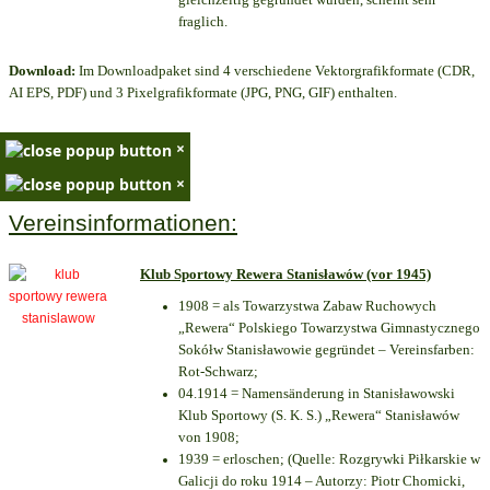
fraglich.
Download:
Im Downloadpaket sind 4 verschiedene Vektorgrafikformate (CDR,
AI EPS, PDF) und 3 Pixelgrafikformate (JPG, PNG, GIF) enthalten.
×
×
Vereinsinformationen:
Klub Sportowy Rewera Stanisławów (vor 1945)
1908 = als Towarzystwa Zabaw Ruchowych
„Rewera“ Polskiego Towarzystwa Gimnastycznego
Sokółw Stanisławowie gegründet – Vereinsfarben:
Rot-Schwarz;
04.1914 = Namensänderung in Stanisławowski
Klub Sportowy (S. K. S.) „Rewera“ Stanisławów
von 1908;
1939 = erloschen; (Quelle: Rozgrywki Piłkarskie w
Galicji do roku 1914 – Autorzy: Piotr Chomicki,