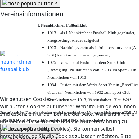
×
Vereinsinformationen:
I. Neunkirchner Fußballklub
1913 = als I. Neunkirchner Fussball-Klub gegründet,
kriegsbedingt wieder aufgelöst;
1925 = Nachfolgeverein als 1. Arbeitersportverein (A.
S. V.) Neunkirchen wieder gegründet;
1925 = kurz darauf Fusion mit dem Sport Club
„Bewegung“ Neunkirchen von 1920 zum Sport Club
Neunkirchen von 1913;
1984 = Fusion mit dem Werks Sport Verein „Brevillier
& Urban“ Neunkirchen von 1932 zum Sport Club
Wir benutzen Cookies
Neunkirchen von 1913; Vereinsfarben: Blau-Weiß;
Wir nutzen Cookies auf unserer Website. Einige von ihnen
Download:
Im Downloadpaket sind 4 verschiedene Vektorgrafikformate (CDR, AI
sind essenziell für den Betrieb der Seite, während andere
EPS, PDF) und 3 Pixelgrafikformate (JPG, PNG, GIF) enthalten.
uns helfen, diese Website und die Nutzererfahrung zu
×
verbessern (Tracking Cookies). Sie können selbst
entscheiden, ob Sie die Cookies zulassen möchten. Bitte
×