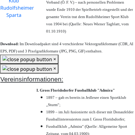
Verband (Ö. F. V.) – nach personellen Problemen
wurde Ende 1910 der Spielbetrieb eingestellt und der
gesamte Verein trat dem Rudolfsheimer Sport Klub
von 1904 bei (Quelle: Neues Wiener Tagblatt, vom
01.10.1910)
Download:
Im Downloadpaket sind 4 verschiedene Vektorgrafikformate (CDR, AI
EPS, PDF) und 3 Pixelgrafikformate (JPG, PNG, GIF) enthalten.
×
×
Vereinsinformationen:
I. Gross Floridsdorfer Fussballklub "Admira"
1897 – gab es bereits in Jedlesee einen Sportklub
„Sturm“;
1899 – im Juli fusionierte sich dieser mit Donaufelder
Fussballinteressierten zum I. Gross Floridsdorfer
;
Fussballklub „Admira“ (Quelle: Allgemeine Sport
Zeitung, vom 04.03.1900);