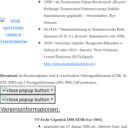
1908 = als Towarzystwa Zabaw Ruchowych „Rewera“
Polskiego Towarzystwa Gimnastycznego Sokółw
Stanisławowie gegründet – Vereinsfarben: Rot-
Schwarz;
04.1914 = Namensänderung in Stanisławowski Klub
Sportowy (S. K. S.) „Rewera“ Stanisławów von 1908;
1939 = erloschen; (Quelle: Rozgrywki Piłkarskie w
Galicji do roku 1914 – Autorzy: Piotr Chomicki,
Leszek Śledziona 2015) (Quelle:
http://www.fussballabzeichen.at
)
Download:
Im Downloadpaket sind 4 verschiedene Vektorgrafikformate (CDR, AI
EPS, PDF) und 3 Pixelgrafikformate (JPG, PNG, GIF) enthalten.
×
×
Vereinsinformationen:
TV Eiche Cöpenick 1896 ATSB (vor 1945)
gegründet am 15. Januar 1896 als „Arbeiter-Turn- und