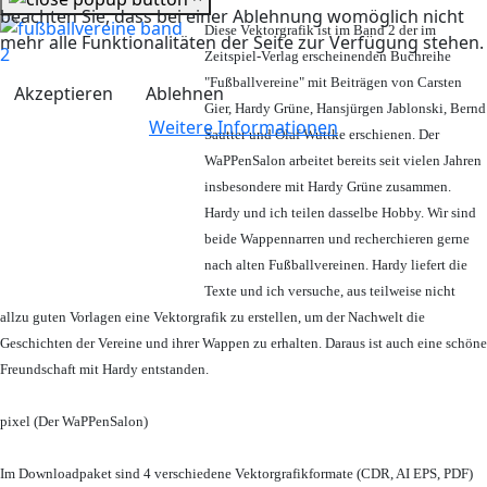
beachten Sie, dass bei einer Ablehnung womöglich nicht
Diese Vektorgrafik ist im Band 2 der im
mehr alle Funktionalitäten der Seite zur Verfügung stehen.
Zeitspiel-Verlag erscheinenden Buchreihe
"Fußballvereine" mit Beiträgen von Carsten
Akzeptieren
Ablehnen
Gier, Hardy Grüne, Hansjürgen Jablonski, Bernd
Weitere Informationen
Sautter und Olaf Wuttke erschienen. Der
WaPPenSalon arbeitet bereits seit vielen Jahren
insbesondere mit Hardy Grüne zusammen.
Hardy und ich teilen dasselbe Hobby. Wir sind
beide Wappennarren und recherchieren gerne
nach alten Fußballvereinen. Hardy liefert die
Texte und ich versuche, aus teilweise nicht
allzu guten Vorlagen eine Vektorgrafik zu erstellen, um der Nachwelt die
Geschichten der Vereine und ihrer Wappen zu erhalten. Daraus ist auch eine schöne
Freundschaft mit Hardy entstanden.
pixel (Der WaPPenSalon)
Im Downloadpaket sind 4 verschiedene Vektorgrafikformate (CDR, AI EPS, PDF)