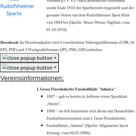
Verband (Ö. F. V.) – nach personellen Problemen
wurde Ende 1910 der Spielbetrieb eingestellt und der
gesamte Verein trat dem Rudolfsheimer Sport Klub
von 1904 bei (Quelle: Neues Wiener Tagblatt, vom
01.10.1910)
Download:
Im Downloadpaket sind 4 verschiedene Vektorgrafikformate (CDR, AI
EPS, PDF) und 3 Pixelgrafikformate (JPG, PNG, GIF) enthalten.
×
×
Vereinsinformationen:
I. Gross Floridsdorfer Fussballklub "Admira"
1897 – gab es bereits in Jedlesee einen Sportklub
„Sturm“;
1899 – im Juli fusionierte sich dieser mit Donaufelder
Fussballinteressierten zum I. Gross Floridsdorfer
;
Fussballklub „Admira“ (Quelle: Allgemeine Sport
Zeitung, vom 04.03.1900);