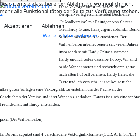
beachten Sie, dass bei einer Ablehnung womöglich nicht
Diese Vektorgrafik ist im Band 2 der im
mehr alle Funktionalitäten der Seite zur Verfügung stehen.
Zeitspiel-Verlag erscheinenden Buchreihe
"Fußballvereine" mit Beiträgen von Carsten
Akzeptieren
Ablehnen
Gier, Hardy Grüne, Hansjürgen Jablonski, Bernd
Weitere Informationen
Sautter und Olaf Wuttke erschienen. Der
WaPPenSalon arbeitet bereits seit vielen Jahren
insbesondere mit Hardy Grüne zusammen.
Hardy und ich teilen dasselbe Hobby. Wir sind
beide Wappennarren und recherchieren gerne
nach alten Fußballvereinen. Hardy liefert die
Texte und ich versuche, aus teilweise nicht
allzu guten Vorlagen eine Vektorgrafik zu erstellen, um der Nachwelt die
Geschichten der Vereine und ihrer Wappen zu erhalten. Daraus ist auch eine schöne
Freundschaft mit Hardy entstanden.
pixel (Der WaPPenSalon)
Im Downloadpaket sind 4 verschiedene Vektorgrafikformate (CDR, AI EPS, PDF)