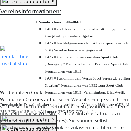
×
Vereinsinformationen:
I. Neunkirchner Fußballklub
1913 = als I. Neunkirchner Fussball-Klub gegründet,
kriegsbedingt wieder aufgelöst;
1925 = Nachfolgeverein als 1. Arbeitersportverein (A.
S. V.) Neunkirchen wieder gegründet;
1925 = kurz darauf Fusion mit dem Sport Club
„Bewegung“ Neunkirchen von 1920 zum Sport Club
Neunkirchen von 1913;
1984 = Fusion mit dem Werks Sport Verein „Brevillier
& Urban“ Neunkirchen von 1932 zum Sport Club
Wir benutzen Cookies
Neunkirchen von 1913; Vereinsfarben: Blau-Weiß;
Wir nutzen Cookies auf unserer Website. Einige von ihnen
Download:
Im Downloadpaket sind 4 verschiedene Vektorgrafikformate (CDR, AI
sind essenziell für den Betrieb der Seite, während andere
EPS, PDF) und 3 Pixelgrafikformate (JPG, PNG, GIF) enthalten.
uns helfen, diese Website und die Nutzererfahrung zu
×
verbessern (Tracking Cookies). Sie können selbst
entscheiden, ob Sie die Cookies zulassen möchten. Bitte
×