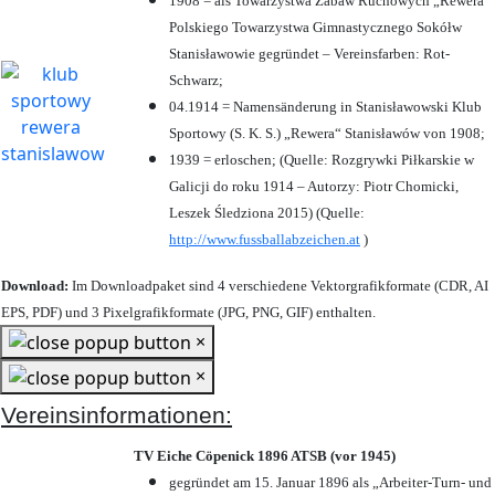
1908 = als Towarzystwa Zabaw Ruchowych „Rewera“
Polskiego Towarzystwa Gimnastycznego Sokółw
Stanisławowie gegründet – Vereinsfarben: Rot-
Schwarz;
04.1914 = Namensänderung in Stanisławowski Klub
Sportowy (S. K. S.) „Rewera“ Stanisławów von 1908;
1939 = erloschen; (Quelle: Rozgrywki Piłkarskie w
Galicji do roku 1914 – Autorzy: Piotr Chomicki,
Leszek Śledziona 2015) (Quelle:
http://www.fussballabzeichen.at
)
Download:
Im Downloadpaket sind 4 verschiedene Vektorgrafikformate (CDR, AI
EPS, PDF) und 3 Pixelgrafikformate (JPG, PNG, GIF) enthalten.
×
×
Vereinsinformationen:
TV Eiche Cöpenick 1896 ATSB (vor 1945)
gegründet am 15. Januar 1896 als „Arbeiter-Turn- und