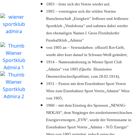
1903 – löste sich der Verein wieder auf;
1905 – vereinigten sich die wilden Vereine
Burschenschaft „Einigkeit“ Jedlesee und Jedleseer
Sportklub „Vindobona“ und nahmen dabei wieder
den ehemaligen Namen I. Gross Floridsdorfer
Fussballklub „Admira“
von 1905 an – Vereinsfarben: offiziell Rot-Gelb,
wurde aber kurz darauf in Schwarz-Weiß geändert;
1914 – Namensänderung in Wiener Sport Club
„Admira“ von 1905 (Quelle: Illustriertes
ÖsterreichischesSportblatt, vom 28.02.1914);
1951 – Fusion mit dem Eisenbahner Sport Verein
Wien zum Eisenbahner Sport Verein„Admira“ Wien
von 1905;
1960 – mit dem Einstieg des Sponsors „NEWAG-
NIOGAS“, dem Vorgänger des niederösterreichischen
Energieversorgers „EVN“, wurde der Vereinsname in
Eisenbahner Sport Verein „Admira – N.Ö. Energie“
Wien von 1905 geändert, jedoch unter der