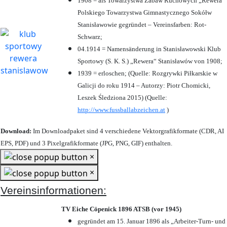
1908 = als Towarzystwa Zabaw Ruchowych „Rewera“
Polskiego Towarzystwa Gimnastycznego Sokółw
Stanisławowie gegründet – Vereinsfarben: Rot-
Schwarz;
04.1914 = Namensänderung in Stanisławowski Klub
Sportowy (S. K. S.) „Rewera“ Stanisławów von 1908;
1939 = erloschen; (Quelle: Rozgrywki Piłkarskie w
Galicji do roku 1914 – Autorzy: Piotr Chomicki,
Leszek Śledziona 2015) (Quelle:
http://www.fussballabzeichen.at
)
Download:
Im Downloadpaket sind 4 verschiedene Vektorgrafikformate (CDR, AI
EPS, PDF) und 3 Pixelgrafikformate (JPG, PNG, GIF) enthalten.
×
×
Vereinsinformationen:
TV Eiche Cöpenick 1896 ATSB (vor 1945)
gegründet am 15. Januar 1896 als „Arbeiter-Turn- und