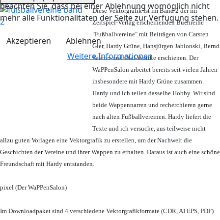
beachten Sie, dass bei einer Ablehnung womöglich nicht
Diese Vektorgrafik ist im Band 2 der im
mehr alle Funktionalitäten der Seite zur Verfügung stehen.
Zeitspiel-Verlag erscheinenden Buchreihe
"Fußballvereine" mit Beiträgen von Carsten
Akzeptieren
Ablehnen
Gier, Hardy Grüne, Hansjürgen Jablonski, Bernd
Weitere Informationen
Sautter und Olaf Wuttke erschienen. Der
WaPPenSalon arbeitet bereits seit vielen Jahren
insbesondere mit Hardy Grüne zusammen.
Hardy und ich teilen dasselbe Hobby. Wir sind
beide Wappennarren und recherchieren gerne
nach alten Fußballvereinen. Hardy liefert die
Texte und ich versuche, aus teilweise nicht
allzu guten Vorlagen eine Vektorgrafik zu erstellen, um der Nachwelt die
Geschichten der Vereine und ihrer Wappen zu erhalten. Daraus ist auch eine schöne
Freundschaft mit Hardy entstanden.
pixel (Der WaPPenSalon)
Im Downloadpaket sind 4 verschiedene Vektorgrafikformate (CDR, AI EPS, PDF)