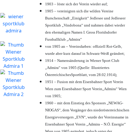
1903 – löste sich der Verein wieder auf;
1905 – vereinigten sich die wilden Vereine
Burschenschaft „Einigkeit“ Jedlesee und Jedleseer
Sportklub „Vindobona“ und nahmen dabei wieder
den ehemaligen Namen I. Gross Floridsdorfer
Fussballklub „Admira“
von 1905 an – Vereinsfarben: offiziell Rot-Gelb,
wurde aber kurz darauf in Schwarz-Weiß geändert;
1914 – Namensänderung in Wiener Sport Club
„Admira“ von 1905 (Quelle: Illustriertes
ÖsterreichischesSportblatt, vom 28.02.1914);
1951 – Fusion mit dem Eisenbahner Sport Verein
Wien zum Eisenbahner Sport Verein„Admira“ Wien
von 1905;
1960 – mit dem Einstieg des Sponsors „NEWAG-
NIOGAS“, dem Vorgänger des niederösterreichischen
Energieversorgers „EVN“, wurde der Vereinsname in
Eisenbahner Sport Verein „Admira – N.Ö. Energie“
Wien von 1905 geändert, jedoch unter der