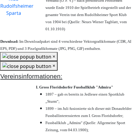
Verband (Ö. F. V.) – nach personellen Problemen
wurde Ende 1910 der Spielbetrieb eingestellt und der
gesamte Verein trat dem Rudolfsheimer Sport Klub
von 1904 bei (Quelle: Neues Wiener Tagblatt, vom
01.10.1910)
Download:
Im Downloadpaket sind 4 verschiedene Vektorgrafikformate (CDR, AI
EPS, PDF) und 3 Pixelgrafikformate (JPG, PNG, GIF) enthalten.
×
×
Vereinsinformationen:
I. Gross Floridsdorfer Fussballklub "Admira"
1897 – gab es bereits in Jedlesee einen Sportklub
„Sturm“;
1899 – im Juli fusionierte sich dieser mit Donaufelder
Fussballinteressierten zum I. Gross Floridsdorfer
;
Fussballklub „Admira“ (Quelle: Allgemeine Sport
Zeitung, vom 04.03.1900);