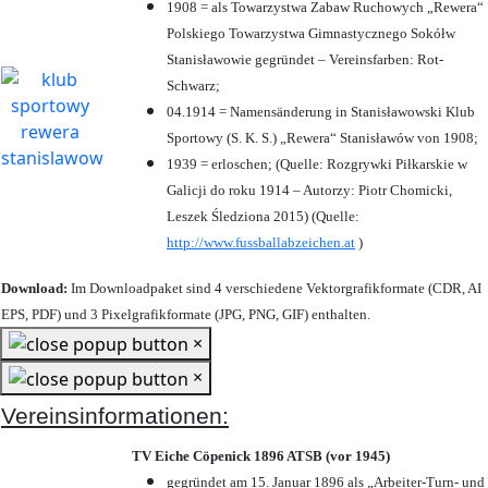
1908 = als Towarzystwa Zabaw Ruchowych „Rewera“
Polskiego Towarzystwa Gimnastycznego Sokółw
Stanisławowie gegründet – Vereinsfarben: Rot-
Schwarz;
04.1914 = Namensänderung in Stanisławowski Klub
Sportowy (S. K. S.) „Rewera“ Stanisławów von 1908;
1939 = erloschen; (Quelle: Rozgrywki Piłkarskie w
Galicji do roku 1914 – Autorzy: Piotr Chomicki,
Leszek Śledziona 2015) (Quelle:
http://www.fussballabzeichen.at
)
Download:
Im Downloadpaket sind 4 verschiedene Vektorgrafikformate (CDR, AI
EPS, PDF) und 3 Pixelgrafikformate (JPG, PNG, GIF) enthalten.
×
×
Vereinsinformationen:
TV Eiche Cöpenick 1896 ATSB (vor 1945)
gegründet am 15. Januar 1896 als „Arbeiter-Turn- und