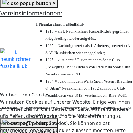
×
Vereinsinformationen:
I. Neunkirchner Fußballklub
1913 = als I. Neunkirchner Fussball-Klub gegründet,
kriegsbedingt wieder aufgelöst;
1925 = Nachfolgeverein als 1. Arbeitersportverein (A.
S. V.) Neunkirchen wieder gegründet;
1925 = kurz darauf Fusion mit dem Sport Club
„Bewegung“ Neunkirchen von 1920 zum Sport Club
Neunkirchen von 1913;
1984 = Fusion mit dem Werks Sport Verein „Brevillier
& Urban“ Neunkirchen von 1932 zum Sport Club
Wir benutzen Cookies
Neunkirchen von 1913; Vereinsfarben: Blau-Weiß;
Wir nutzen Cookies auf unserer Website. Einige von ihnen
Download:
Im Downloadpaket sind 4 verschiedene Vektorgrafikformate (CDR, AI
sind essenziell für den Betrieb der Seite, während andere
EPS, PDF) und 3 Pixelgrafikformate (JPG, PNG, GIF) enthalten.
uns helfen, diese Website und die Nutzererfahrung zu
×
verbessern (Tracking Cookies). Sie können selbst
entscheiden, ob Sie die Cookies zulassen möchten. Bitte
×