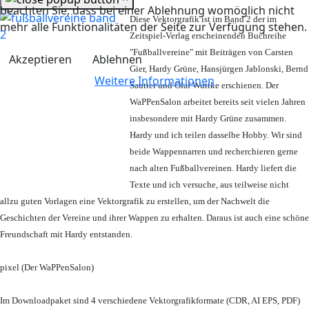
beachten Sie, dass bei einer Ablehnung womöglich nicht
Diese Vektorgrafik ist im Band 2 der im
mehr alle Funktionalitäten der Seite zur Verfügung stehen.
Zeitspiel-Verlag erscheinenden Buchreihe
"Fußballvereine" mit Beiträgen von Carsten
Akzeptieren
Ablehnen
Gier, Hardy Grüne, Hansjürgen Jablonski, Bernd
Weitere Informationen
Sautter und Olaf Wuttke erschienen. Der
WaPPenSalon arbeitet bereits seit vielen Jahren
insbesondere mit Hardy Grüne zusammen.
Hardy und ich teilen dasselbe Hobby. Wir sind
beide Wappennarren und recherchieren gerne
nach alten Fußballvereinen. Hardy liefert die
Texte und ich versuche, aus teilweise nicht
allzu guten Vorlagen eine Vektorgrafik zu erstellen, um der Nachwelt die
Geschichten der Vereine und ihrer Wappen zu erhalten. Daraus ist auch eine schöne
Freundschaft mit Hardy entstanden.
pixel (Der WaPPenSalon)
Im Downloadpaket sind 4 verschiedene Vektorgrafikformate (CDR, AI EPS, PDF)