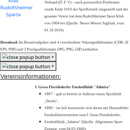
Verband (Ö. F. V.) – nach personellen Problemen
wurde Ende 1910 der Spielbetrieb eingestellt und der
gesamte Verein trat dem Rudolfsheimer Sport Klub
von 1904 bei (Quelle: Neues Wiener Tagblatt, vom
01.10.1910)
Download:
Im Downloadpaket sind 4 verschiedene Vektorgrafikformate (CDR, AI
EPS, PDF) und 3 Pixelgrafikformate (JPG, PNG, GIF) enthalten.
×
×
Vereinsinformationen:
I. Gross Floridsdorfer Fussballklub "Admira"
1897 – gab es bereits in Jedlesee einen Sportklub
„Sturm“;
1899 – im Juli fusionierte sich dieser mit Donaufelder
Fussballinteressierten zum I. Gross Floridsdorfer
;
Fussballklub „Admira“ (Quelle: Allgemeine Sport
Zeitung, vom 04.03.1900);