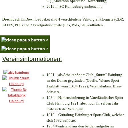
C.) „Marathon-Sparkasse“ Korneuburg;
2019 in SC Korneuburg umbenannt
Download:
Im Downloadpaket sind 4 verschiedene Vektorgrafikformate (CDR,
AI EPS, PDF) und 3 Pixelgrafikformate (JPG, PNG, GIF) enthalten.
×
×
Vereinsinformationen:
1921 = als Arbeiter Sport Club „Sturm“ Hainburg
an der Donau gegründet; (Quelle: Wiener Sport
Tagblatt, vom 13.04.1922); Vereinsfarben: Blau-
Schwarz;
1934 = Namensänderung in Vaterländischer Sport
Club Hainburg 1921, aber noch im selben Jahr
löste sich der Verein auf;
1919 = Gründung Hainburger Sport Club, welcher
sich 1932 auflöste;
1934 = entstand aus den beiden aufgelösten