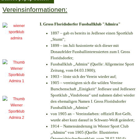
Vereinsinformationen:
I. Gross Floridsdorfer Fussballklub "Admira"
1897 – gab es bereits in Jedlesee einen Sportklub
„Sturm“;
1899 – im Juli fusionierte sich dieser mit
Donaufelder Fussballinteressierten zum I. Gross
Floridsdorfer
;
Fussballklub „Admira“ (Quelle: Allgemeine Sport
Zeitung, vom 04.03.1900);
1903 – löste sich der Verein wieder auf;
1905 – vereinigten sich die wilden Vereine
Burschenschaft „Einigkeit“ Jedlesee und Jedleseer
Sportklub „Vindobona“ und nahmen dabei wieder
den ehemaligen Namen I. Gross Floridsdorfer
Fussballklub „Admira“
von 1905 an – Vereinsfarben: offiziell Rot-Gelb,
wurde aber kurz darauf in Schwarz-Weiß geändert;
1914 – Namensänderung in Wiener Sport Club
„Admira“ von 1905 (Quelle: Illustriertes
ÖsterreichischesSportblatt, vom 28.02.1914);