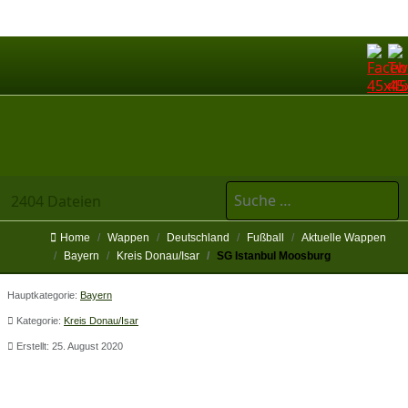
Suchen
2404 Dateien
Home
Wappen
Deutschland
Fußball
Aktuelle Wappen
Bayern
Kreis Donau/Isar
SG Istanbul Moosburg
Hauptkategorie:
Bayern
Kategorie:
Kreis Donau/Isar
Erstellt: 25. August 2020
SG Istanbul Moosburg