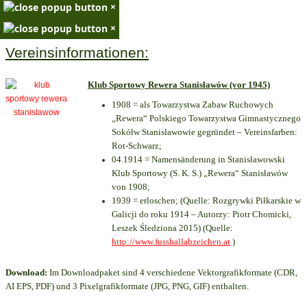
×
×
Vereinsinformationen:
Klub Sportowy Rewera Stanisławów (vor 1945)
1908 = als Towarzystwa Zabaw Ruchowych
„Rewera“ Polskiego Towarzystwa Gimnastycznego
Sokółw Stanisławowie gegründet – Vereinsfarben:
Rot-Schwarz;
04.1914 = Namensänderung in Stanisławowski
Klub Sportowy (S. K. S.) „Rewera“ Stanisławów
von 1908;
1939 = erloschen; (Quelle: Rozgrywki Piłkarskie w
Galicji do roku 1914 – Autorzy: Piotr Chomicki,
Leszek Śledziona 2015) (Quelle:
http://www.fussballabzeichen.at
)
Download:
Im Downloadpaket sind 4 verschiedene Vektorgrafikformate (CDR,
AI EPS, PDF) und 3 Pixelgrafikformate (JPG, PNG, GIF) enthalten.