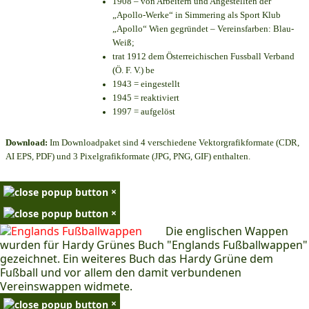
1908 – von Arbeitern und Angestellten der
„Apollo-Werke“ in Simmering als Sport Klub
„Apollo“ Wien gegründet – Vereinsfarben: Blau-
Weiß;
trat 1912 dem Österreichischen Fussball Verband
(Ö. F. V.) be
1943 = eingestellt
1945 = reaktiviert
1997 = aufgelöst
Download:
Im Downloadpaket sind 4 verschiedene Vektorgrafikformate (CDR,
AI EPS, PDF) und 3 Pixelgrafikformate (JPG, PNG, GIF) enthalten.
×
×
Die englischen Wappen
wurden für Hardy Grünes Buch "Englands Fußballwappen"
gezeichnet. Ein weiteres Buch das Hardy Grüne dem
Fußball und vor allem den damit verbundenen
Vereinswappen widmete.
×