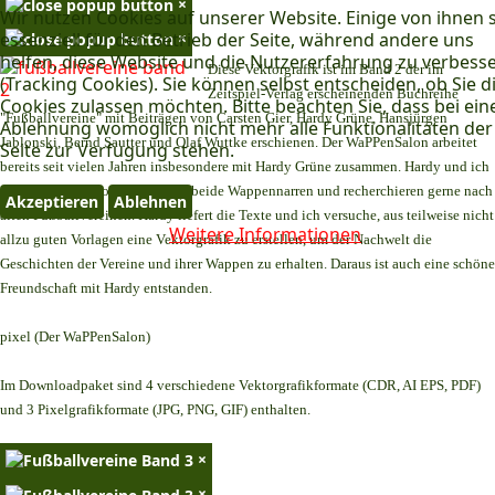
×
Wir nutzen Cookies auf unserer Website. Einige von ihnen 
essenziell für den Betrieb der Seite, während andere uns
×
helfen, diese Website und die Nutzererfahrung zu verbess
Diese Vektorgrafik ist im Band 2 der im
(Tracking Cookies). Sie können selbst entscheiden, ob Sie d
Zeitspiel-Verlag erscheinenden Buchreihe
Cookies zulassen möchten. Bitte beachten Sie, dass bei ein
"Fußballvereine" mit Beiträgen von Carsten Gier, Hardy Grüne, Hansjürgen
Ablehnung womöglich nicht mehr alle Funktionalitäten der
Jablonski, Bernd Sautter und Olaf Wuttke erschienen. Der WaPPenSalon arbeitet
Seite zur Verfügung stehen.
bereits seit vielen Jahren insbesondere mit Hardy Grüne zusammen. Hardy und ich
teilen dasselbe Hobby. Wir sind beide Wappennarren und recherchieren gerne nach
Akzeptieren
Ablehnen
alten Fußballvereinen. Hardy liefert die Texte und ich versuche, aus teilweise nicht
Weitere Informationen
allzu guten Vorlagen eine Vektorgrafik zu erstellen, um der Nachwelt die
Geschichten der Vereine und ihrer Wappen zu erhalten. Daraus ist auch eine schöne
Freundschaft mit Hardy entstanden.
pixel (Der WaPPenSalon)
Im Downloadpaket sind 4 verschiedene Vektorgrafikformate (CDR, AI EPS, PDF)
und 3 Pixelgrafikformate (JPG, PNG, GIF) enthalten.
×
×