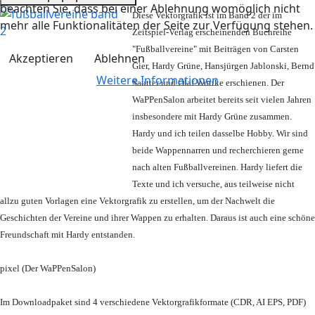
beachten Sie, dass bei einer Ablehnung womöglich nicht
Diese Vektorgrafik ist im Band 2 der im
mehr alle Funktionalitäten der Seite zur Verfügung stehen.
Zeitspiel-Verlag erscheinenden Buchreihe
"Fußballvereine" mit Beiträgen von Carsten
Akzeptieren
Ablehnen
Gier, Hardy Grüne, Hansjürgen Jablonski, Bernd
Weitere Informationen
Sautter und Olaf Wuttke erschienen. Der
WaPPenSalon arbeitet bereits seit vielen Jahren
insbesondere mit Hardy Grüne zusammen.
Hardy und ich teilen dasselbe Hobby. Wir sind
beide Wappennarren und recherchieren gerne
nach alten Fußballvereinen. Hardy liefert die
Texte und ich versuche, aus teilweise nicht
allzu guten Vorlagen eine Vektorgrafik zu erstellen, um der Nachwelt die
Geschichten der Vereine und ihrer Wappen zu erhalten. Daraus ist auch eine schöne
Freundschaft mit Hardy entstanden.
pixel (Der WaPPenSalon)
Im Downloadpaket sind 4 verschiedene Vektorgrafikformate (CDR, AI EPS, PDF)