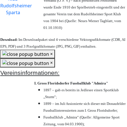
Verband (Ö. F. V.) – nach personellen Problemen
wurde Ende 1910 der Spielbetrieb eingestellt und der
gesamte Verein trat dem Rudolfsheimer Sport Klub
von 1904 bei (Quelle: Neues Wiener Tagblatt, vom
01.10.1910)
Download:
Im Downloadpaket sind 4 verschiedene Vektorgrafikformate (CDR, AI
EPS, PDF) und 3 Pixelgrafikformate (JPG, PNG, GIF) enthalten.
×
×
Vereinsinformationen:
I. Gross Floridsdorfer Fussballklub "Admira"
1897 – gab es bereits in Jedlesee einen Sportklub
„Sturm“;
1899 – im Juli fusionierte sich dieser mit Donaufelder
Fussballinteressierten zum I. Gross Floridsdorfer
;
Fussballklub „Admira“ (Quelle: Allgemeine Sport
Zeitung, vom 04.03.1900);