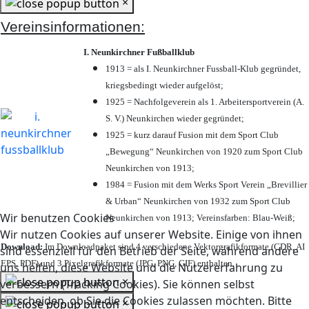
×
Vereinsinformationen:
I. Neunkirchner Fußballklub
1913 = als I. Neunkirchner Fussball-Klub gegründet,
kriegsbedingt wieder aufgelöst;
1925 = Nachfolgeverein als 1. Arbeitersportverein (A.
S. V.) Neunkirchen wieder gegründet;
1925 = kurz darauf Fusion mit dem Sport Club
„Bewegung“ Neunkirchen von 1920 zum Sport Club
Neunkirchen von 1913;
1984 = Fusion mit dem Werks Sport Verein „Brevillier
& Urban“ Neunkirchen von 1932 zum Sport Club
Wir benutzen Cookies
Neunkirchen von 1913; Vereinsfarben: Blau-Weiß;
Wir nutzen Cookies auf unserer Website. Einige von ihnen
Download:
Im Downloadpaket sind 4 verschiedene Vektorgrafikformate (CDR, AI
sind essenziell für den Betrieb der Seite, während andere
EPS, PDF) und 3 Pixelgrafikformate (JPG, PNG, GIF) enthalten.
uns helfen, diese Website und die Nutzererfahrung zu
×
verbessern (Tracking Cookies). Sie können selbst
entscheiden, ob Sie die Cookies zulassen möchten. Bitte
×