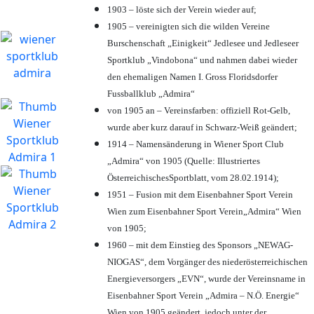
1903 – löste sich der Verein wieder auf;
1905 – vereinigten sich die wilden Vereine
Burschenschaft „Einigkeit“ Jedlesee und Jedleseer
Sportklub „Vindobona“ und nahmen dabei wieder
den ehemaligen Namen I. Gross Floridsdorfer
Fussballklub „Admira“
von 1905 an – Vereinsfarben: offiziell Rot-Gelb,
wurde aber kurz darauf in Schwarz-Weiß geändert;
1914 – Namensänderung in Wiener Sport Club
„Admira“ von 1905 (Quelle: Illustriertes
ÖsterreichischesSportblatt, vom 28.02.1914);
1951 – Fusion mit dem Eisenbahner Sport Verein
Wien zum Eisenbahner Sport Verein„Admira“ Wien
von 1905;
1960 – mit dem Einstieg des Sponsors „NEWAG-
NIOGAS“, dem Vorgänger des niederösterreichischen
Energieversorgers „EVN“, wurde der Vereinsname in
Eisenbahner Sport Verein „Admira – N.Ö. Energie“
Wien von 1905 geändert, jedoch unter der