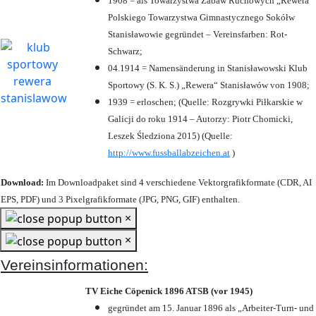
1908 = als Towarzystwa Zabaw Ruchowych „Rewera“
Polskiego Towarzystwa Gimnastycznego Sokółw
Stanisławowie gegründet – Vereinsfarben: Rot-
Schwarz;
04.1914 = Namensänderung in Stanisławowski Klub
Sportowy (S. K. S.) „Rewera“ Stanisławów von 1908;
1939 = erloschen; (Quelle: Rozgrywki Piłkarskie w
Galicji do roku 1914 – Autorzy: Piotr Chomicki,
Leszek Śledziona 2015) (Quelle:
http://www.fussballabzeichen.at
)
Download:
Im Downloadpaket sind 4 verschiedene Vektorgrafikformate (CDR, AI
EPS, PDF) und 3 Pixelgrafikformate (JPG, PNG, GIF) enthalten.
×
×
Vereinsinformationen:
TV Eiche Cöpenick 1896 ATSB (vor 1945)
gegründet am 15. Januar 1896 als „Arbeiter-Turn- und