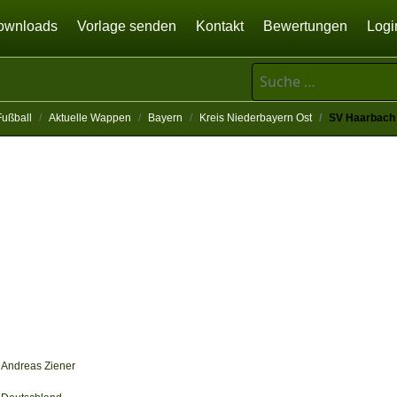
ownloads
Vorlage senden
Kontakt
Bewertungen
Logi
Suchen
Fußball
Aktuelle Wappen
Bayern
Kreis Niederbayern Ost
SV Haarbach
Andreas Ziener