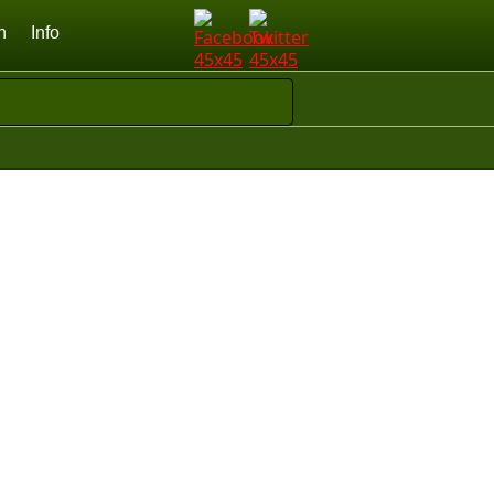
n
Info