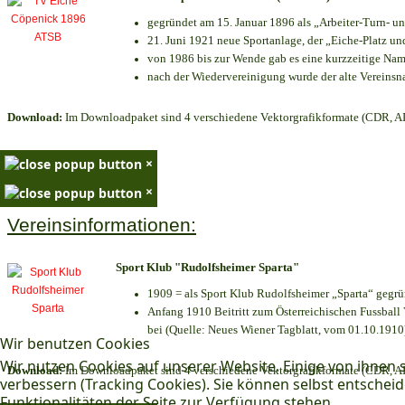
gegründet am 15. Januar 1896 als „Arbeiter-Turn- 
21. Juni 1921 neue Sportanlage, der „Eiche-Platz 
von 1986 bis zur Wende gab es eine kurzzeitige N
nach der Wiedervereinigung wurde der alte Vereins
Download:
Im Downloadpaket sind 4 verschiedene Vektorgrafikformate (CDR, AI 
×
×
Vereinsinformationen:
Sport Klub "Rudolfsheimer Sparta"
1909 = als Sport Klub Rudolfsheimer „Sparta“ gegrü
Anfang 1910 Beitritt zum Österreichischen Fussball 
bei (Quelle: Neues Wiener Tagblatt, vom 01.10.1910
Wir benutzen Cookies
Wir nutzen Cookies auf unserer Website. Einige von ihnen s
Download:
Im Downloadpaket sind 4 verschiedene Vektorgrafikformate (CDR, AI 
verbessern (Tracking Cookies). Sie können selbst entscheid
Funktionalitäten der Seite zur Verfügung stehen.