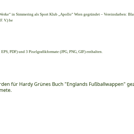
Werke“ in Simmering als Sport Klub „Apollo“ Wien gegründet – Vereinsfarben: Bl
. V.) be
EPS, PDF) und 3 Pixelgrafikformate (JPG, PNG, GIF) enthalten.
den für Hardy Grünes Buch "Englands Fußballwappen" geze
mete.