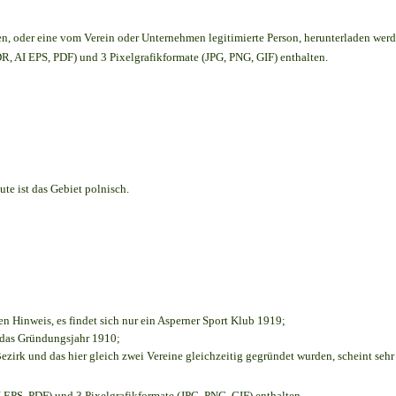
en,
oder eine vom Verein oder Unternehmen legitimierte Person,
herunterladen werd
, AI EPS, PDF) und 3 Pixelgrafikformate (JPG, PNG, GIF) enthalten.
te ist das Gebiet polnisch.
en Hinweis, es findet sich nur ein Asperner Sport Klub 1919
;
e das Gründungsjahr 1910
;
ezirk und das hier gleich zwei Vereine gleichzeitig gegründet wurden, scheint sehr 
EPS, PDF) und 3 Pixelgrafikformate (JPG, PNG, GIF) enthalten.