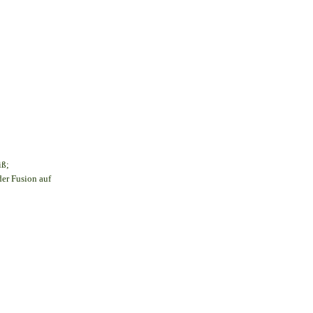
iß;
der Fusion auf