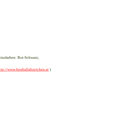
insfarben: Rot-Schwarz;
ttp://www.fussballabzeichen.at
)