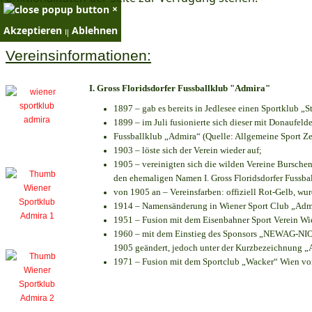
×
Akzeptieren
Ablehnen
×
Vereinsinformationen:
I. Gross Floridsdorfer Fussballklub "Admira"
1897 – gab es bereits in Jedlesee einen Sportklub „S
1899 – im Juli fusionierte sich dieser mit Donaufelde
Fussballklub „Admira“ (Quelle: Allgemeine Sport Z
1903 – löste sich der Verein wieder auf;
1905 – vereinigten sich die wilden Vereine Bursche
den ehemaligen Namen I. Gross Floridsdorfer Fussb
von 1905 an – Vereinsfarben: offiziell Rot-Gelb, wu
1914 – Namensänderung in Wiener Sport Club „Admira
1951 – Fusion mit dem Eisenbahner Sport Verein W
1960 – mit dem Einstieg des Sponsors „NEWAG-NIOGA
1905 geändert, jedoch unter der Kurzbezeichnung „
1971 – Fusion mit dem Sportclub „Wacker“ Wien v