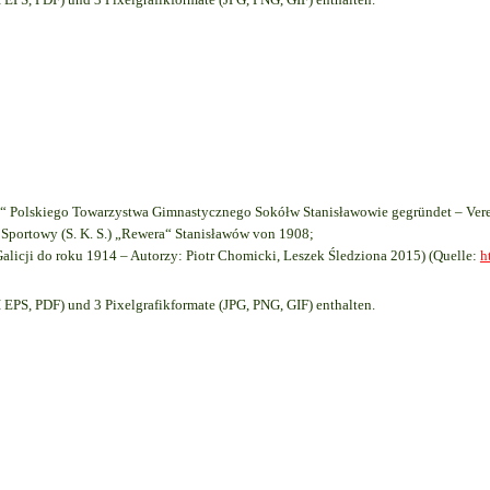
 Polskiego Towarzystwa Gimnastycznego Sokółw Stanisławowie gegründet – Vere
Sportowy (S. K. S.) „Rewera“ Stanisławów von 1908;
Galicji do roku 1914 – Autorzy: Piotr Chomicki, Leszek Śledziona 2015) (Quelle:
h
EPS, PDF) und 3 Pixelgrafikformate (JPG, PNG, GIF) enthalten.