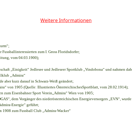
Weitere Informationen
turm“;
r Fussballinteressierten zum I. Gross Floridsdorfer
;
eitung, vom 04.03.1900);
nschaft „Einigkeit“ Jedlesee und Jedleseer Sportklub „Vindobona“ und nahmen dab
allklub „Admira“
rde aber kurz darauf in Schwarz-Weiß geändert;
“ von 1905 (Quelle: Illustriertes ÖsterreichischesSportblatt, vom 28.02.1914);
ien zum Eisenbahner Sport Verein„Admira“ Wien von 1905;
S“, dem Vorgänger des niederösterreichischen Energieversorgers „EVN“, wurde d
Admira-Energie“ geführt;
on 1908 zum Fussball Club „Admira-Wacker“