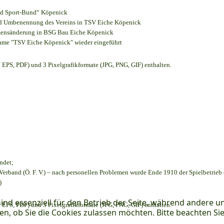
und Sport-Bund“ Köpenick
und Umbenennung des Vereins in TSV Eiche Köpenick
amensänderung in BSG Bau Eiche Köpenick
name "TSV Eiche Köpenick" wieder eingeführt
EPS, PDF) und 3 Pixelgrafikformate (JPG, PNG, GIF) enthalten.
ndet;
Verband (Ö. F. V.) – nach personellen Problemen wurde Ende 1910 der Spielbetrieb
)
ind essenziell für den Betrieb der Seite, während andere u
EPS, PDF) und 3 Pixelgrafikformate (JPG, PNG, GIF) enthalten.
en, ob Sie die Cookies zulassen möchten. Bitte beachten Si